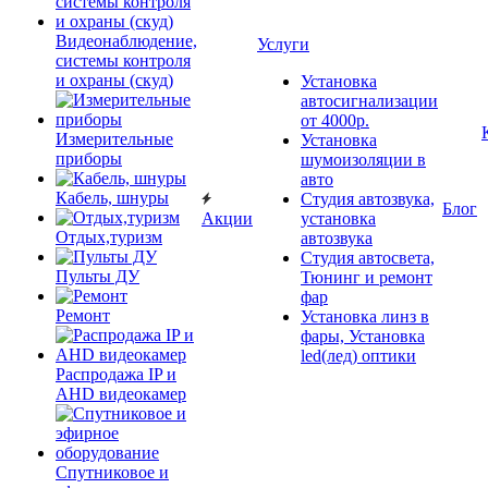
Видеонаблюдение,
Услуги
системы контроля
и охраны (скуд)
Установка
автосигнализации
от 4000р.
Измерительные
Установка
приборы
шумоизоляции в
авто
Кабель, шнуры
Студия автозвука,
Блог
Акции
установка
Отдых,туризм
автозвука
Студия автосвета,
Пульты ДУ
Тюнинг и ремонт
фар
Ремонт
Установка линз в
фары, Установка
led(лед) оптики
Распродажа IP и
AHD видеокамер
Спутниковое и