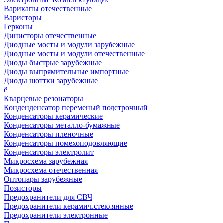
Варикапы отечественные
Варисторы
Герконы
Динисторы отечественные
Диодные мосты и модули зарубежные
Диодные мосты и модули отечественные
Диоды быстрые зарубежные
Диоды выпрямительные импортные
Диоды шоттки зарубежные
ё
Кварцевые резонаторы
Конденденсатор переменый подстрочный
Конденсаторы керамические
Конденсаторы металло-бумажные
Конденсаторы пленочные
Конденсаторы помехоподовляющие
Конденсаторы электролит
Микросхема зарубежная
Микросхема отечественная
Оптопары зарубежные
Позисторы
Предохранители для СВЧ
Предохранители керамич.стеклянные
Предохранители электронные