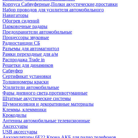
Корпуса Сабвуферные,Полки акустические,проставки
Набор проводов для усилителя автомобильного
Навигаторы
Обогрев сидений
Парковочные радары
Предохранители автомобильные
Процессоры звуковые
Радиостанции СБ
Разъемы для автомагнитол
Рамки переходные для а/м
Распродажа Trade in
Решетки для динамиков
Сабвуфер
Сертификат установки
Толщиномеры краски
Усилители автомобильные
Фары дневного света,противотуманные
Штатные акустические системы
Шумоизоляция и декоративные материалы
Клеммы, клеммники
Крокодилы
Антенны автомобильные телевизионные
Аксессуары
USB аксессуары
Аккумуляторы 6F22 Крона АКБ для радио телефонов