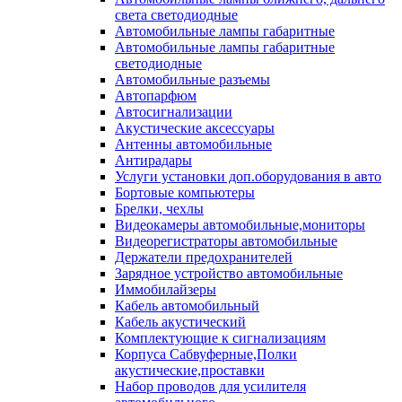
света светодиодные
Автомобильные лампы габаритные
Автомобильные лампы габаритные
светодиодные
Автомобильные разъемы
Автопарфюм
Автосигнализации
Акустические аксессуары
Антенны автомобильные
Антирадары
Услуги установки доп.оборудования в авто
Бортовые компьютеры
Брелки, чехлы
Видеокамеры автомобильные,мониторы
Видеорегистраторы автомобильные
Держатели предохранителей
Зарядное устройство автомобильные
Иммобилайзеры
Кабель автомобильный
Кабель акустический
Комплектующие к сигнализациям
Корпуса Сабвуферные,Полки
акустические,проставки
Набор проводов для усилителя