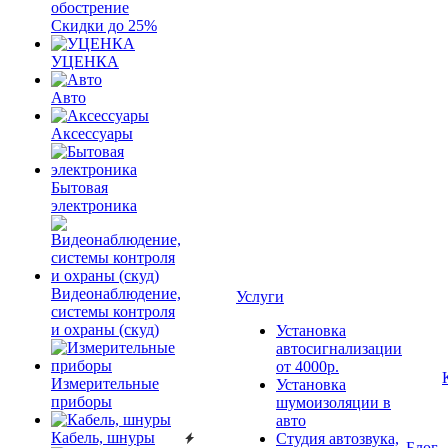
обострение
Скидки до 25%
УЦЕНКА
Авто
Аксессуары
Бытовая
электроника
Видеонаблюдение,
Услуги
системы контроля
и охраны (скуд)
Установка
автосигнализации
от 4000р.
Измерительные
Установка
приборы
шумоизоляции в
авто
Кабель, шнуры
Студия автозвука,
Блог