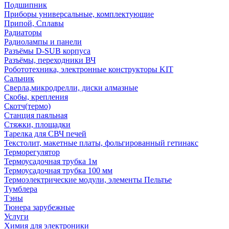
Подшипник
Приборы универсальные, комплектующие
Припой, Сплавы
Радиаторы
Радиолампы и панели
Разъёмы D-SUB корпуса
Разъёмы, переходники ВЧ
Робототехника, электронные конструкторы KIT
Сальник
Сверла,микродрелли, диски алмазные
Скобы, крепления
Скотч(термо)
Станция паяльная
Стяжки, площадки
Тарелка для СВЧ печей
Текстолит, макетные платы, фольгированный гетинакс
Терморегулятор
Термоусадочная трубка 1м
Термоусадочная трубка 100 мм
Термоэлектрические модули, элементы Пельтье
Тумблера
Тэны
Тюнера зарубежные
Услуги
Химия для электроники