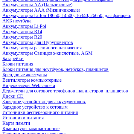
Аккумуляторы AA (Пальчиковые)
Аккумуляторы AAA (Мизинчиковые)
Аккумуляторы Li-Ion 18650, 14500, 16340, 26650, для фонарей,
АКБ ноутбука
Аккумуляторы Li-Pol
Аккумуляторы R14
Аккумуляторы R20
Аккумуляторы для Шуруповертов
Аккумуляторы различного назначения
Аккумуляторы Свинцово-кислотные, AGM
Батарейки
Блоки питания
Блоки питания для ноутбуков, нетбуков, планшетов
Брендовые аксесуары
Вентиляторы компьютерные
Видеокамеры Web camera
Держатели для сотового телефонов ,навигаторов ,планшетов
Диски CD
Зарядное устройство для аккумуляторов.
Зарядное устройство к сотовым
Источники бесперебойного питания
Источники питания
Карта памяти
Клавиатуры компьюторные
Колонки портативные караоке