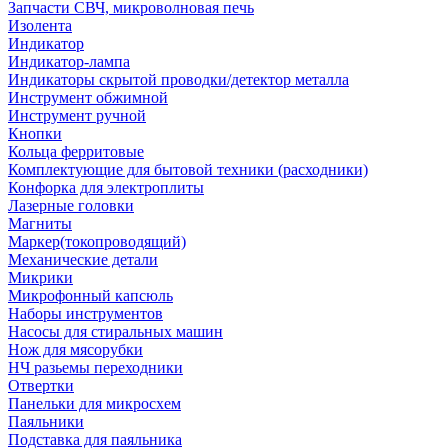
Запчасти СВЧ, микроволновая печь
Изолента
Индикатор
Индикатор-лампа
Индикаторы скрытой проводки/детектор металла
Инструмент обжимной
Инструмент ручной
Кнопки
Кольца ферритовые
Комплектующие для бытовой техники (расходники)
Конфорка для электроплиты
Лазерные головки
Магниты
Маркер(токопроводящий)
Механические детали
Микрики
Микрофонный капсюль
Наборы инструментов
Насосы для стиральных машин
Нож для мясорубки
НЧ разьемы переходники
Отвертки
Панельки для микросхем
Паяльники
Подставка для паяльника