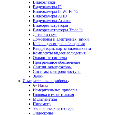
Видеоглазки
Видеокамеры IP
Видеокамеры IP WI-FI 4G
Видеокамеры AHD
Видеокамеры Аналог
Видеорегистраторы
Видеорегистраторы Trade In
Датчики скут
Домофоны и электромех. замки
Кабель для видеонаблюдения
Квадраторы, карты видеозахвата
Комплекты видеонаблюдения
Охранные системы
Программное обеспечение
Свитчи, коммутаторы
Системы контроля доступа
Замки
Измерительные приборы
Назад
Измерительные приборы
Головка измерительная
Мультиметры
Пирометр
Экологические тестеры
Эндоскопы