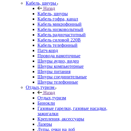
Кабель, шнуры
Назад
Кабель, шнуры
Кабель гофра, канал
Кабель микрофонный
Кабель низковольтный
Кабель радиочастотный
Кабель силовой 220В
Кабель телефонный
Патч-корд
Провода намоточные
Шнуры аудио, видео
Шнуры компьютерные
Шнуры питания
Шнуры соединительные
Шнуры телефонные
Отдых,туризм
Назад
Отдых,туризм
Бинокли
Газовые гарелки, газовые насадки,
зажигалки
Крепления, аксессуары
Лазеры
Лупы, очки на лоб