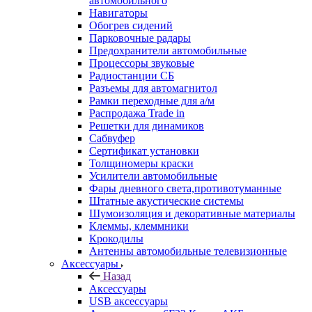
автомобильного
Навигаторы
Обогрев сидений
Парковочные радары
Предохранители автомобильные
Процессоры звуковые
Радиостанции СБ
Разъемы для автомагнитол
Рамки переходные для а/м
Распродажа Trade in
Решетки для динамиков
Сабвуфер
Сертификат установки
Толщиномеры краски
Усилители автомобильные
Фары дневного света,противотуманные
Штатные акустические системы
Шумоизоляция и декоративные материалы
Клеммы, клеммники
Крокодилы
Антенны автомобильные телевизионные
Аксессуары
Назад
Аксессуары
USB аксессуары