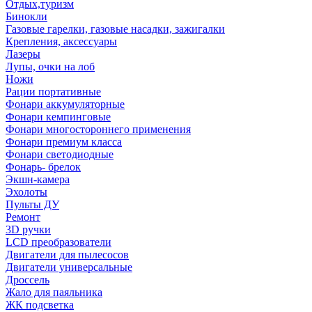
Отдых,туризм
Бинокли
Газовые гарелки, газовые насадки, зажигалки
Крепления, аксессуары
Лазеры
Лупы, очки на лоб
Ножи
Рации портативные
Фонари аккумуляторные
Фонари кемпинговые
Фонари многостороннего применения
Фонари премиум класса
Фонари светодиодные
Фонарь- брелок
Экшн-камера
Эхолоты
Пульты ДУ
Ремонт
3D ручки
LCD преобразователи
Двигатели для пылесосов
Двигатели универсальные
Дроссель
Жало для паяльника
ЖК подсветка