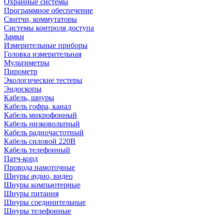
Охранные системы
Программное обеспечение
Свитчи, коммутаторы
Системы контроля доступа
Замки
Измерительные приборы
Головка измерительная
Мультиметры
Пирометр
Экологические тестеры
Эндоскопы
Кабель, шнуры
Кабель гофра, канал
Кабель микрофонный
Кабель низковольтный
Кабель радиочастотный
Кабель силовой 220В
Кабель телефонный
Патч-корд
Провода намоточные
Шнуры аудио, видео
Шнуры компьютерные
Шнуры питания
Шнуры соединительные
Шнуры телефонные