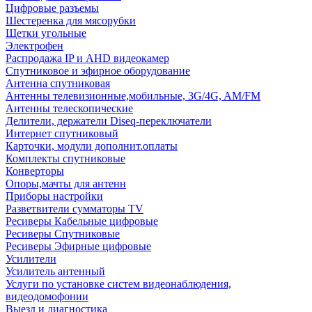
Цифровые разъемы
Шестеренка для мясорубки
Щетки угольные
Электрофен
Распродажа IP и AHD видеокамер
Спутниковое и эфирное оборудование
Антенна спутниковая
Антенны телевизионные,мобильные, 3G/4G, AM/FM
Антенны телескопические
Делители, держатели Diseq-переключатели
Интернет спутниковый
Карточки, модули дополнит.оплаты
Комплекты спутниковые
Конверторы
Опоры,мачты для антенн
Приборы настройки
Разветвители сумматоры TV
Ресиверы Кабельные цифровые
Ресиверы Спутниковые
Ресиверы Эфирные цифровые
Усилители
Усилитель антенный
Услуги по установке систем видеонаблюдения,
видеодомофонии
Выезд и диагностика