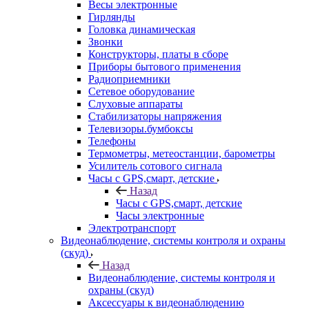
Весы электронные
Гирлянды
Головка динамическая
Звонки
Конструкторы, платы в сборе
Приборы бытового применения
Радиоприемники
Сетевое оборудование
Слуховые аппараты
Стабилизаторы напряжения
Телевизоры.бумбоксы
Телефоны
Термометры, метеостанции, барометры
Усилитель сотового сигнала
Часы с GPS,смарт, детские
Назад
Часы с GPS,смарт, детские
Часы электронные
Электротранспорт
Видеонаблюдение, системы контроля и охраны
(скуд)
Назад
Видеонаблюдение, системы контроля и
охраны (скуд)
Аксессуары к видеонаблюдению