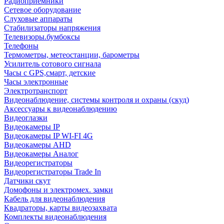
Радиоприемники
Сетевое оборудование
Слуховые аппараты
Стабилизаторы напряжения
Телевизоры.бумбоксы
Телефоны
Термометры, метеостанции, барометры
Усилитель сотового сигнала
Часы с GPS,смарт, детские
Часы электронные
Электротранспорт
Видеонаблюдение, системы контроля и охраны (скуд)
Аксессуары к видеонаблюдению
Видеоглазки
Видеокамеры IP
Видеокамеры IP WI-FI 4G
Видеокамеры AHD
Видеокамеры Аналог
Видеорегистраторы
Видеорегистраторы Trade In
Датчики скут
Домофоны и электромех. замки
Кабель для видеонаблюдения
Квадраторы, карты видеозахвата
Комплекты видеонаблюдения