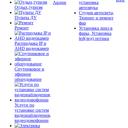
Акции
установка
Отдых,туризм
автозвука
Студия автосвета,
Пульты ДУ
Тюнинг и ремонт
фар
Ремонт
Установка линз в
фары, Установка
led(лед) оптики
Распродажа IP и
AHD видеокамер
Спутниковое и
эфирное
оборудование
Услуги по
установке систем
видеонаблюдения,
видеодомофонии