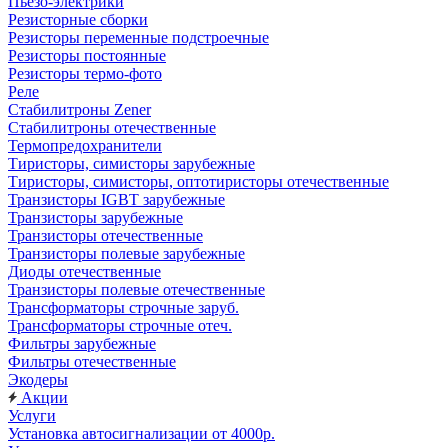
Пьезо-электрики
Резисторные сборки
Резисторы переменные подстроечные
Резисторы постоянные
Резисторы термо-фото
Реле
Стабилитроны Zener
Стабилитроны отечественные
Термопредохранители
Тиристоры, симисторы зарубежные
Тиристоры, симисторы, оптотиристоры отечественные
Транзисторы IGBT зарубежные
Транзисторы зарубежные
Транзисторы отечественные
Транзисторы полевые зарубежные
Диоды отечественные
Транзисторы полевые отечественные
Трансформаторы строчные заруб.
Трансформаторы строчные отеч.
Фильтры зарубежные
Фильтры отечественные
Экодеры
Акции
Услуги
Установка автосигнализации от 4000р.