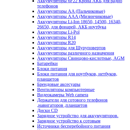
Аккумуляторы 6F22 Крона АКБ для радио
телефонов
Аккумуляторы AA (Пальчиковые)
Аккумуляторы AAA (Мизинчиковые)
Аккумуляторы Li-Ion 18650, 14500, 16340,
26650, для фонарей, АКБ ноутбука
Аккумуляторы Li-Pol
Аккумуляторы R14
Аккумуляторы R20
Аккумуляторы для Шуруповертов
Аккумуляторы различного назначения
Аккумуляторы Свинцово-кислотные, AGM
Батарейки
Блоки питания
Блоки питания для ноутбуков, нетбуков,
планшетов
Брендовые аксесуары
Вентиляторы компьютерные
Видеокамеры Web camera
Держатели для сотового телефонов
,навигаторов ,планшетов
Диски CD
Зарядное устройство для аккумуляторов.
Зарядное устройство к сотовым
Источники бесперебойного питания