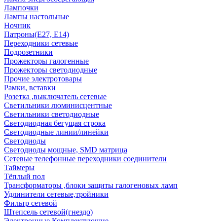
Лампочки
Лампы настольные
Ночник
Патроны(Е27, Е14)
Переходники сетевые
Подрозетники
Прожекторы галогенные
Прожекторы светодиодные
Прочие электротовары
Рамки, вставки
Розетка ,выключатель сетевые
Светильники люминисцентные
Светильники светодиодные
Светодиодная бегущая строка
Светодиодные линии/линейки
Светодиоды
Светодиоды мощные, SMD матрица
Сетевые телефонные переходники соединители
Таймеры
Тёплый пол
Трансформаторы ,блоки защиты галогеновых ламп
Удлинители сетевые,тройники
Фильтр сетевой
Штепсель сетевой(гнездо)
Электронные Комплектующие