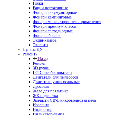
Ножи
Рации портативные
Фонари аккумуляторные
Фонари кемпинговые
Фонари многостороннего применения
Фонари премиум класса
Фонари светодиодные
Фонарь- брелок
Экшн-камера
Эхолоты
Пульты ДУ
Ремонт
Назад
Ремонт
3D ручки
LCD преобразователи
Двигатели для пылесосов
Двигатели универсальные
Дроссель
Жало для паяльника
ЖК подсветка
Запчасти СВЧ, микроволновая печь
Изолента
Индикатор
Индикатор-лампа