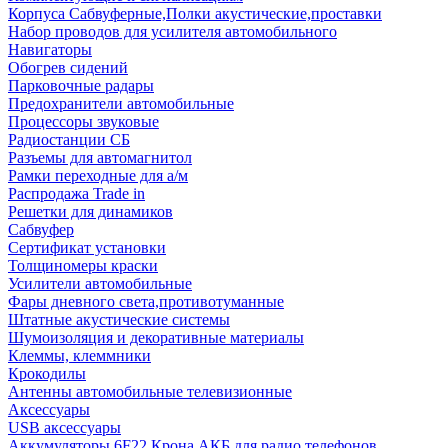
Корпуса Сабвуферные,Полки акустические,проставки
Набор проводов для усилителя автомобильного
Навигаторы
Обогрев сидений
Парковочные радары
Предохранители автомобильные
Процессоры звуковые
Радиостанции СБ
Разъемы для автомагнитол
Рамки переходные для а/м
Распродажа Trade in
Решетки для динамиков
Сабвуфер
Сертификат установки
Толщиномеры краски
Усилители автомобильные
Фары дневного света,противотуманные
Штатные акустические системы
Шумоизоляция и декоративные материалы
Клеммы, клеммники
Крокодилы
Антенны автомобильные телевизионные
Аксессуары
USB аксессуары
Аккумуляторы 6F22 Крона АКБ для радио телефонов