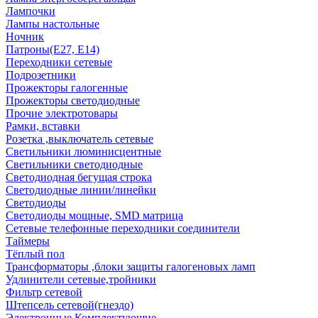
Лампочки
Лампы настольные
Ночник
Патроны(Е27, Е14)
Переходники сетевые
Подрозетники
Прожекторы галогенные
Прожекторы светодиодные
Прочие электротовары
Рамки, вставки
Розетка ,выключатель сетевые
Светильники люминисцентные
Светильники светодиодные
Светодиодная бегущая строка
Светодиодные линии/линейки
Светодиоды
Светодиоды мощные, SMD матрица
Сетевые телефонные переходники соединители
Таймеры
Тёплый пол
Трансформаторы ,блоки защиты галогеновых ламп
Удлинители сетевые,тройники
Фильтр сетевой
Штепсель сетевой(гнездо)
Электронные Комплектующие