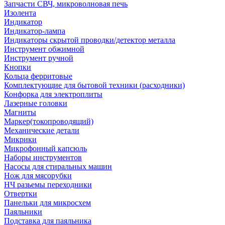
Запчасти СВЧ, микроволновая печь
Изолента
Индикатор
Индикатор-лампа
Индикаторы скрытой проводки/детектор металла
Инструмент обжимной
Инструмент ручной
Кнопки
Кольца ферритовые
Комплектующие для бытовой техники (расходники)
Конфорка для электроплиты
Лазерные головки
Магниты
Маркер(токопроводящий)
Механические детали
Микрики
Микрофонный капсюль
Наборы инструментов
Насосы для стиральных машин
Нож для мясорубки
НЧ разьемы переходники
Отвертки
Панельки для микросхем
Паяльники
Подставка для паяльника