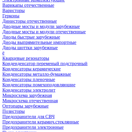
Варикапы отечественные
Варисторы
Герконы
Динисторы отечественные
Диодные мосты и модули зарубежные
Диодные мосты и модули отечественные
Диоды быстрые зарубежные
Диоды выпрямительные импортные
Диоды шоттки зарубежные
ё
Кварцевые резонаторы
Конденденсатор переменый подстрочный
Конденсаторы керамические
Конденсаторы металло-бумажные
Конденсаторы пленочные
Конденсаторы помехоподовляющие
Конденсаторы электролит
Микросхема зарубежная
Микросхема отечественная
Оптопары зарубежные
Позисторы
Предохранители для СВЧ
Предохранители керамич.стеклянные
Предохранители электронные