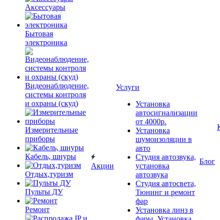
Аксессуары
Бытовая
электроника
Видеонаблюдение,
Услуги
системы контроля
и охраны (скуд)
Установка
автосигнализации
от 4000р.
Измерительные
Установка
приборы
шумоизоляции в
авто
Кабель, шнуры
Студия автозвука,
Блог
Акции
установка
Отдых,туризм
автозвука
Студия автосвета,
Пульты ДУ
Тюнинг и ремонт
фар
Ремонт
Установка линз в
фары, Установка