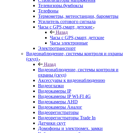
Стабилизаторы напряжения
Телевизоры.бумбоксы
Телефоны
Термометры, метеостанции, барометры
Усилитель сотового сигнала
Часы с GPS,смарт, детские
Назад
Часы с GPS,смарт, детские
Часы электронные
Электротранспорт
Видеонаблюдение, системы контроля и охраны
(скуд)
Назад
Видеонаблюдение, системы контроля и
охраны (скуд)
Аксессуары к видеонаблюдению
Видеоглазки
Видеокамеры IP
Видеокамеры IP WI-FI 4G
Видеокамеры AHD
Видеокамеры Аналог
Видеорегистраторы
Видеорегистраторы Trade In
Датчики скут
Домофоны и электромех. замки