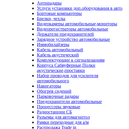
Антирадары
Услуги установки доп.оборудования в авто
Бортовые компьютеры
Брелки, чехлы
Видеокамеры автомобильные,мониторы
Видеорегистраторы автомобильные
Держатели предохранителей
Зарядное устройство автомобильные
Иммобилайзеры
Кабель автомобильный
Кабель акустический
Комплектующие к сигнализациям
Корпуса Сабвуферные,Полки
акустические,проставки
Набор проводов для усилителя
автомобильного
Навигаторы
Обогрев сидений
Парковочные радары
Предохранители автомобильные
Процессоры звуковые
Радиостанции СБ
Разъемы для автомагнитол
Рамки переходные для а/м
Распродажа Trade in