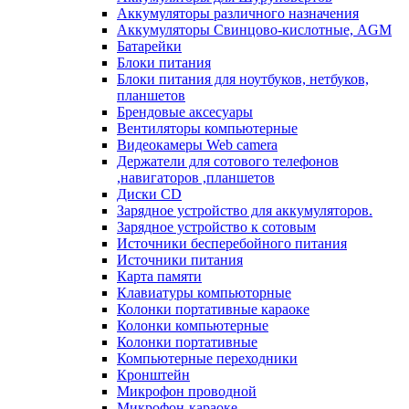
Аккумуляторы различного назначения
Аккумуляторы Свинцово-кислотные, AGM
Батарейки
Блоки питания
Блоки питания для ноутбуков, нетбуков,
планшетов
Брендовые аксесуары
Вентиляторы компьютерные
Видеокамеры Web camera
Держатели для сотового телефонов
,навигаторов ,планшетов
Диски CD
Зарядное устройство для аккумуляторов.
Зарядное устройство к сотовым
Источники бесперебойного питания
Источники питания
Карта памяти
Клавиатуры компьюторные
Колонки портативные караоке
Колонки компьютерные
Колонки портативные
Компьютерные переходники
Кронштейн
Микрофон проводной
Микрофон-караоке