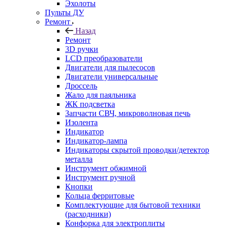
Эхолоты
Пульты ДУ
Ремонт
Назад
Ремонт
3D ручки
LCD преобразователи
Двигатели для пылесосов
Двигатели универсальные
Дроссель
Жало для паяльника
ЖК подсветка
Запчасти СВЧ, микроволновая печь
Изолента
Индикатор
Индикатор-лампа
Индикаторы скрытой проводки/детектор
металла
Инструмент обжимной
Инструмент ручной
Кнопки
Кольца ферритовые
Комплектующие для бытовой техники
(расходники)
Конфорка для электроплиты