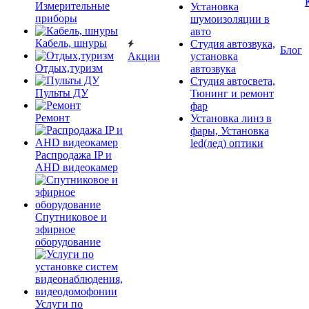
Измерительные
Установка
приборы
шумоизоляции в
авто
Кабель, шнуры
Студия автозвука,
Блог
Акции
установка
Отдых,туризм
автозвука
Студия автосвета,
Пульты ДУ
Тюнинг и ремонт
фар
Ремонт
Установка линз в
фары, Установка
led(лед) оптики
Распродажа IP и
AHD видеокамер
Спутниковое и
эфирное
оборудование
Услуги по