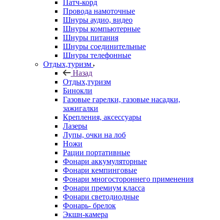
Патч-корд
Провода намоточные
Шнуры аудио, видео
Шнуры компьютерные
Шнуры питания
Шнуры соединительные
Шнуры телефонные
Отдых,туризм
Назад
Отдых,туризм
Бинокли
Газовые гарелки, газовые насадки,
зажигалки
Крепления, аксессуары
Лазеры
Лупы, очки на лоб
Ножи
Рации портативные
Фонари аккумуляторные
Фонари кемпинговые
Фонари многостороннего применения
Фонари премиум класса
Фонари светодиодные
Фонарь- брелок
Экшн-камера