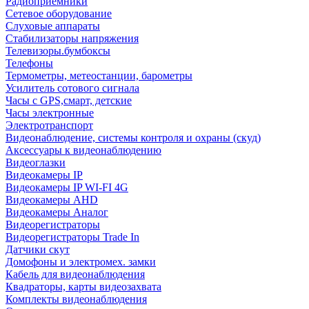
Радиоприемники
Сетевое оборудование
Слуховые аппараты
Стабилизаторы напряжения
Телевизоры.бумбоксы
Телефоны
Термометры, метеостанции, барометры
Усилитель сотового сигнала
Часы с GPS,смарт, детские
Часы электронные
Электротранспорт
Видеонаблюдение, системы контроля и охраны (скуд)
Аксессуары к видеонаблюдению
Видеоглазки
Видеокамеры IP
Видеокамеры IP WI-FI 4G
Видеокамеры AHD
Видеокамеры Аналог
Видеорегистраторы
Видеорегистраторы Trade In
Датчики скут
Домофоны и электромех. замки
Кабель для видеонаблюдения
Квадраторы, карты видеозахвата
Комплекты видеонаблюдения