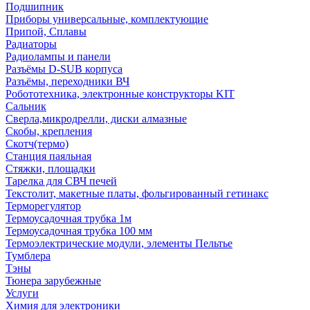
Подшипник
Приборы универсальные, комплектующие
Припой, Сплавы
Радиаторы
Радиолампы и панели
Разъёмы D-SUB корпуса
Разъёмы, переходники ВЧ
Робототехника, электронные конструкторы KIT
Сальник
Сверла,микродрелли, диски алмазные
Скобы, крепления
Скотч(термо)
Станция паяльная
Стяжки, площадки
Тарелка для СВЧ печей
Текстолит, макетные платы, фольгированный гетинакс
Терморегулятор
Термоусадочная трубка 1м
Термоусадочная трубка 100 мм
Термоэлектрические модули, элементы Пельтье
Тумблера
Тэны
Тюнера зарубежные
Услуги
Химия для электроники