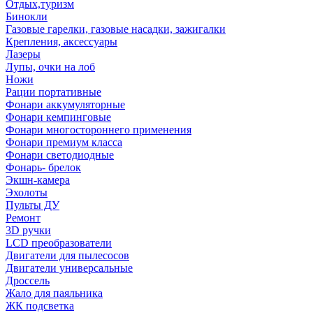
Отдых,туризм
Бинокли
Газовые гарелки, газовые насадки, зажигалки
Крепления, аксессуары
Лазеры
Лупы, очки на лоб
Ножи
Рации портативные
Фонари аккумуляторные
Фонари кемпинговые
Фонари многостороннего применения
Фонари премиум класса
Фонари светодиодные
Фонарь- брелок
Экшн-камера
Эхолоты
Пульты ДУ
Ремонт
3D ручки
LCD преобразователи
Двигатели для пылесосов
Двигатели универсальные
Дроссель
Жало для паяльника
ЖК подсветка