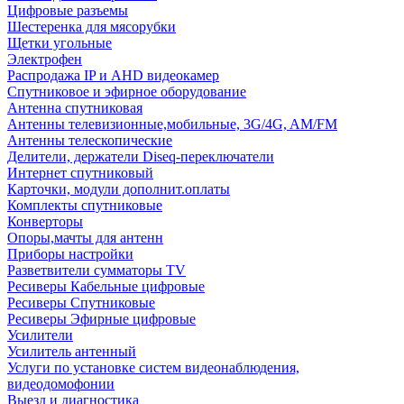
Цифровые разъемы
Шестеренка для мясорубки
Щетки угольные
Электрофен
Распродажа IP и AHD видеокамер
Спутниковое и эфирное оборудование
Антенна спутниковая
Антенны телевизионные,мобильные, 3G/4G, AM/FM
Антенны телескопические
Делители, держатели Diseq-переключатели
Интернет спутниковый
Карточки, модули дополнит.оплаты
Комплекты спутниковые
Конверторы
Опоры,мачты для антенн
Приборы настройки
Разветвители сумматоры TV
Ресиверы Кабельные цифровые
Ресиверы Спутниковые
Ресиверы Эфирные цифровые
Усилители
Усилитель антенный
Услуги по установке систем видеонаблюдения,
видеодомофонии
Выезд и диагностика