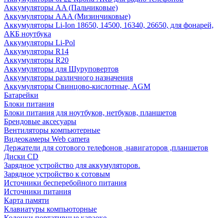
Аккумуляторы AA (Пальчиковые)
Аккумуляторы AAA (Мизинчиковые)
Аккумуляторы Li-Ion 18650, 14500, 16340, 26650, для фонарей,
АКБ ноутбука
Аккумуляторы Li-Pol
Аккумуляторы R14
Аккумуляторы R20
Аккумуляторы для Шуруповертов
Аккумуляторы различного назначения
Аккумуляторы Свинцово-кислотные, AGM
Батарейки
Блоки питания
Блоки питания для ноутбуков, нетбуков, планшетов
Брендовые аксесуары
Вентиляторы компьютерные
Видеокамеры Web camera
Держатели для сотового телефонов ,навигаторов ,планшетов
Диски CD
Зарядное устройство для аккумуляторов.
Зарядное устройство к сотовым
Источники бесперебойного питания
Источники питания
Карта памяти
Клавиатуры компьюторные
Колонки портативные караоке