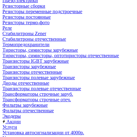
Пьезо-электрики
Резисторные сборки
Резисторы переменные подстроечные
Резисторы постоянные
Резисторы термо-фото
Реле
Стабилитроны Zener
Стабилитроны отечественные
Термопредохранители
Тиристоры, симисторы зарубежные
Тиристоры, симисторы, оптотиристоры отечественные
Транзисторы IGBT зарубежные
Транзисторы зарубежные
Транзисторы отечественные
Транзисторы полевые зарубежные
Диоды отечественные
Транзисторы полевые отечественные
Трансформаторы строчные заруб.
Трансформаторы строчные отеч.
Фильтры зарубежные
Фильтры отечественные
Экодеры
Акции
Услуги
Установка автосигнализации от 4000р.