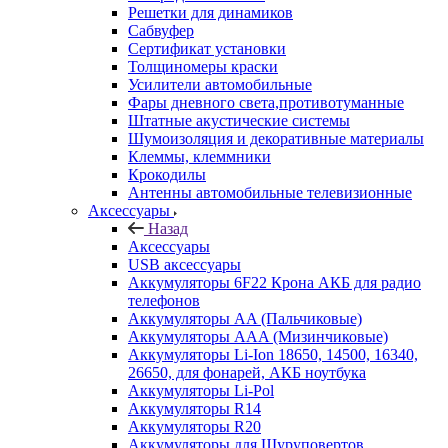
Решетки для динамиков
Сабвуфер
Сертификат установки
Толщиномеры краски
Усилители автомобильные
Фары дневного света,противотуманные
Штатные акустические системы
Шумоизоляция и декоративные материалы
Клеммы, клеммники
Крокодилы
Антенны автомобильные телевизионные
Аксессуары
Назад
Аксессуары
USB аксессуары
Аккумуляторы 6F22 Крона АКБ для радио
телефонов
Аккумуляторы AA (Пальчиковые)
Аккумуляторы AAA (Мизинчиковые)
Аккумуляторы Li-Ion 18650, 14500, 16340,
26650, для фонарей, АКБ ноутбука
Аккумуляторы Li-Pol
Аккумуляторы R14
Аккумуляторы R20
Аккумуляторы для Шуруповертов