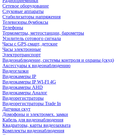
Радиоприемники
Сетевое оборудование
Слуховые аппараты
Стабилизаторы напряжения
Телевизоры.бумбоксы
Телефоны
Термометры, метеостанции, барометры
Усилитель сотового сигнала
Часы с GPS,смарт, детские
Часы электронные
Электротранспорт
Видеонаблюдение, системы контроля и охраны (скуд)
Аксессуары к видеонаблюдению
Видеоглазки
Видеокамеры IP
Видеокамеры IP WI-FI 4G
Видеокамеры AHD
Видеокамеры Аналог
Видеорегистраторы
Видеорегистраторы Trade In
Датчики скут
Домофоны и электромех. замки
Кабель для видеонаблюдения
Квадраторы, карты видеозахвата
Комплекты видеонаблюдения