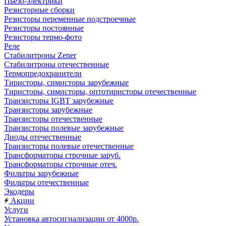
Пьезо-электрики
Резисторные сборки
Резисторы переменные подстроечные
Резисторы постоянные
Резисторы термо-фото
Реле
Стабилитроны Zener
Стабилитроны отечественные
Термопредохранители
Тиристоры, симисторы зарубежные
Тиристоры, симисторы, оптотиристоры отечественные
Транзисторы IGBT зарубежные
Транзисторы зарубежные
Транзисторы отечественные
Транзисторы полевые зарубежные
Диоды отечественные
Транзисторы полевые отечественные
Трансформаторы строчные заруб.
Трансформаторы строчные отеч.
Фильтры зарубежные
Фильтры отечественные
Экодеры
Акции
Услуги
Установка автосигнализации от 4000р.