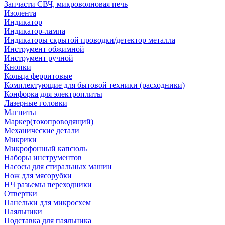
Запчасти СВЧ, микроволновая печь
Изолента
Индикатор
Индикатор-лампа
Индикаторы скрытой проводки/детектор металла
Инструмент обжимной
Инструмент ручной
Кнопки
Кольца ферритовые
Комплектующие для бытовой техники (расходники)
Конфорка для электроплиты
Лазерные головки
Магниты
Маркер(токопроводящий)
Механические детали
Микрики
Микрофонный капсюль
Наборы инструментов
Насосы для стиральных машин
Нож для мясорубки
НЧ разьемы переходники
Отвертки
Панельки для микросхем
Паяльники
Подставка для паяльника