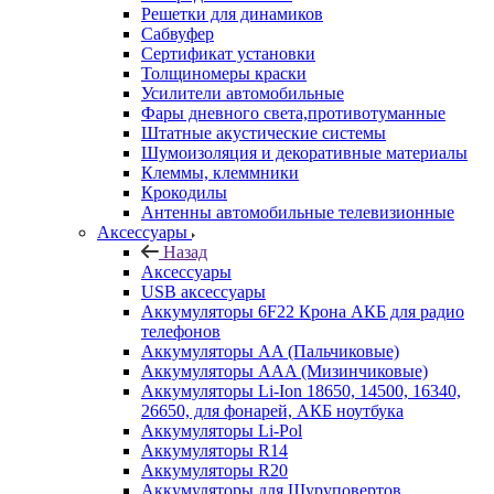
Решетки для динамиков
Сабвуфер
Сертификат установки
Толщиномеры краски
Усилители автомобильные
Фары дневного света,противотуманные
Штатные акустические системы
Шумоизоляция и декоративные материалы
Клеммы, клеммники
Крокодилы
Антенны автомобильные телевизионные
Аксессуары
Назад
Аксессуары
USB аксессуары
Аккумуляторы 6F22 Крона АКБ для радио
телефонов
Аккумуляторы AA (Пальчиковые)
Аккумуляторы AAA (Мизинчиковые)
Аккумуляторы Li-Ion 18650, 14500, 16340,
26650, для фонарей, АКБ ноутбука
Аккумуляторы Li-Pol
Аккумуляторы R14
Аккумуляторы R20
Аккумуляторы для Шуруповертов