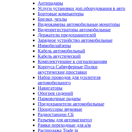
Антирадары
Услуги установки доп.оборудования в авто
Бортовые компьютеры
Брелки, чехлы
Видеокамеры автомобильные,мониторы
Видеорегистраторы автомобильные
Держатели предохранителей
Зарядное устройство автомобильные
Иммобилайзеры
Кабель автомобильный
Кабель акустический
Комплектующие к сигнализациям
Корпуса Сабвуферные,Полки
акустические,проставки
Набор проводов для усилителя
автомобильного
Навигаторы
Обогрев сидений
Парковочные радары
Предохранители автомобильные
Процессоры звуковые
Радиостанции СБ
Разъемы для автомагнитол
Рамки переходные для а/м
Распродажа Trade in