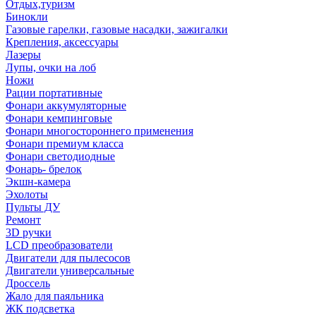
Отдых,туризм
Бинокли
Газовые гарелки, газовые насадки, зажигалки
Крепления, аксессуары
Лазеры
Лупы, очки на лоб
Ножи
Рации портативные
Фонари аккумуляторные
Фонари кемпинговые
Фонари многостороннего применения
Фонари премиум класса
Фонари светодиодные
Фонарь- брелок
Экшн-камера
Эхолоты
Пульты ДУ
Ремонт
3D ручки
LCD преобразователи
Двигатели для пылесосов
Двигатели универсальные
Дроссель
Жало для паяльника
ЖК подсветка