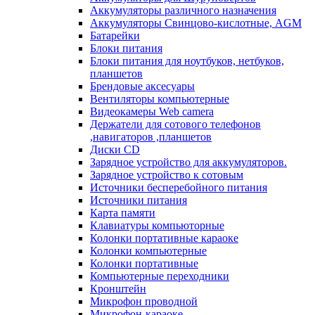
Аккумуляторы различного назначения
Аккумуляторы Свинцово-кислотные, AGM
Батарейки
Блоки питания
Блоки питания для ноутбуков, нетбуков,
планшетов
Брендовые аксесуары
Вентиляторы компьютерные
Видеокамеры Web camera
Держатели для сотового телефонов
,навигаторов ,планшетов
Диски CD
Зарядное устройство для аккумуляторов.
Зарядное устройство к сотовым
Источники бесперебойного питания
Источники питания
Карта памяти
Клавиатуры компьюторные
Колонки портативные караоке
Колонки компьютерные
Колонки портативные
Компьютерные переходники
Кронштейн
Микрофон проводной
Микрофон-караоке