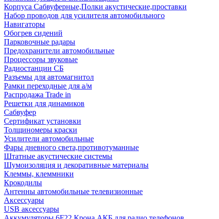
Корпуса Сабвуферные,Полки акустические,проставки
Набор проводов для усилителя автомобильного
Навигаторы
Обогрев сидений
Парковочные радары
Предохранители автомобильные
Процессоры звуковые
Радиостанции СБ
Разъемы для автомагнитол
Рамки переходные для а/м
Распродажа Trade in
Решетки для динамиков
Сабвуфер
Сертификат установки
Толщиномеры краски
Усилители автомобильные
Фары дневного света,противотуманные
Штатные акустические системы
Шумоизоляция и декоративные материалы
Клеммы, клеммники
Крокодилы
Антенны автомобильные телевизионные
Аксессуары
USB аксессуары
Аккумуляторы 6F22 Крона АКБ для радио телефонов