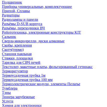
Подшипник
Приборы универсальные, комплектующие
Припой, Сплавы
Радиаторы
Радиолампы и панели
Разъёмы D-SUB корпуса
Разъёмы, переходники ВЧ
Робототехника, электронные конструкторы KIT
Сальник
Сверла,микродрелли, диски алмазные
Скобы, крепления
Скотч(термо)
Станция паяльная
Стяжки, площадки
Тарелка для СВЧ печей
Текстолит, макетные платы, фольгированный гетинакс
Терморегулятор
Термоусадочная трубка 1м
Термоусадочная трубка 100 мм
Термоэлектрические модули, элементы Пельтье
Тумблера
Тэны
Тюнера зарубежные
Услуги
Химия для электроники