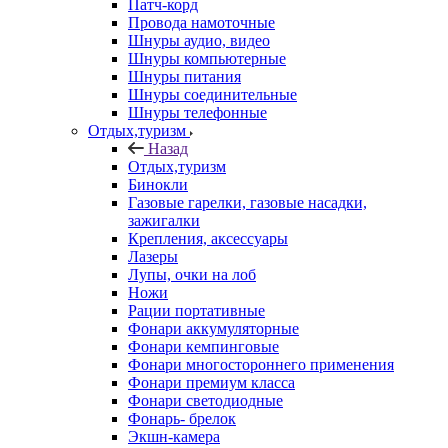
Патч-корд
Провода намоточные
Шнуры аудио, видео
Шнуры компьютерные
Шнуры питания
Шнуры соединительные
Шнуры телефонные
Отдых,туризм
Назад
Отдых,туризм
Бинокли
Газовые гарелки, газовые насадки,
зажигалки
Крепления, аксессуары
Лазеры
Лупы, очки на лоб
Ножи
Рации портативные
Фонари аккумуляторные
Фонари кемпинговые
Фонари многостороннего применения
Фонари премиум класса
Фонари светодиодные
Фонарь- брелок
Экшн-камера