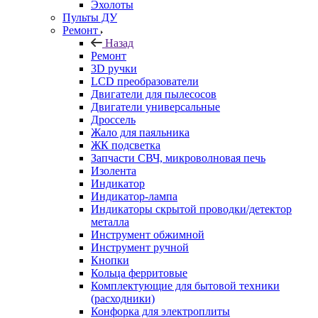
Эхолоты
Пульты ДУ
Ремонт
Назад
Ремонт
3D ручки
LCD преобразователи
Двигатели для пылесосов
Двигатели универсальные
Дроссель
Жало для паяльника
ЖК подсветка
Запчасти СВЧ, микроволновая печь
Изолента
Индикатор
Индикатор-лампа
Индикаторы скрытой проводки/детектор
металла
Инструмент обжимной
Инструмент ручной
Кнопки
Кольца ферритовые
Комплектующие для бытовой техники
(расходники)
Конфорка для электроплиты