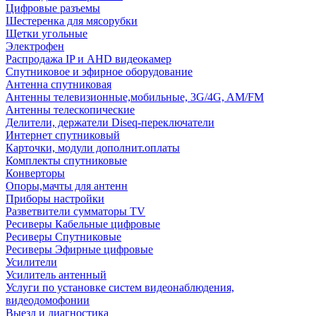
Цифровые разъемы
Шестеренка для мясорубки
Щетки угольные
Электрофен
Распродажа IP и AHD видеокамер
Спутниковое и эфирное оборудование
Антенна спутниковая
Антенны телевизионные,мобильные, 3G/4G, AM/FM
Антенны телескопические
Делители, держатели Diseq-переключатели
Интернет спутниковый
Карточки, модули дополнит.оплаты
Комплекты спутниковые
Конверторы
Опоры,мачты для антенн
Приборы настройки
Разветвители сумматоры TV
Ресиверы Кабельные цифровые
Ресиверы Спутниковые
Ресиверы Эфирные цифровые
Усилители
Усилитель антенный
Услуги по установке систем видеонаблюдения,
видеодомофонии
Выезд и диагностика