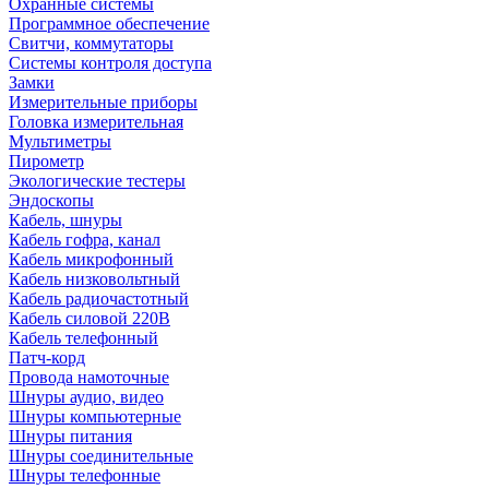
Охранные системы
Программное обеспечение
Свитчи, коммутаторы
Системы контроля доступа
Замки
Измерительные приборы
Головка измерительная
Мультиметры
Пирометр
Экологические тестеры
Эндоскопы
Кабель, шнуры
Кабель гофра, канал
Кабель микрофонный
Кабель низковольтный
Кабель радиочастотный
Кабель силовой 220В
Кабель телефонный
Патч-корд
Провода намоточные
Шнуры аудио, видео
Шнуры компьютерные
Шнуры питания
Шнуры соединительные
Шнуры телефонные