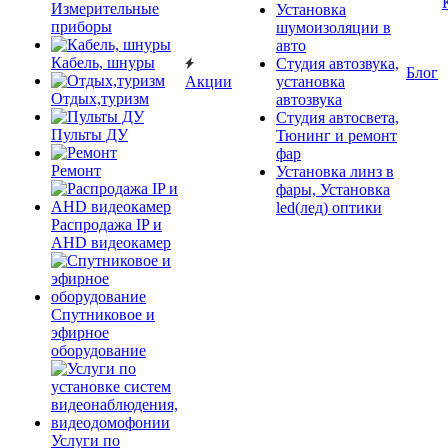
Измерительные
Установка
приборы
шумоизоляции в
авто
Кабель, шнуры
Студия автозвука,
Блог
Акции
установка
Отдых,туризм
автозвука
Студия автосвета,
Пульты ДУ
Тюнинг и ремонт
фар
Ремонт
Установка линз в
фары, Установка
led(лед) оптики
Распродажа IP и
AHD видеокамер
Спутниковое и
эфирное
оборудование
Услуги по