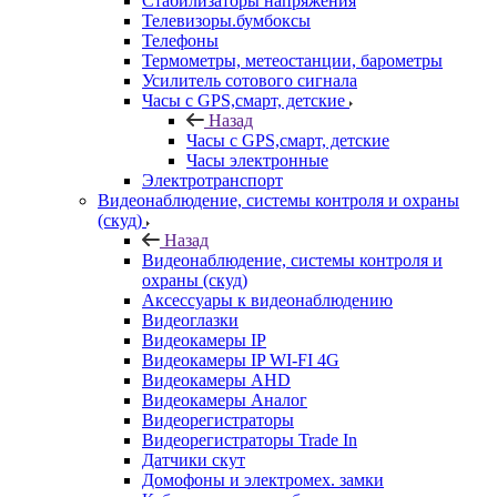
Стабилизаторы напряжения
Телевизоры.бумбоксы
Телефоны
Термометры, метеостанции, барометры
Усилитель сотового сигнала
Часы с GPS,смарт, детские
Назад
Часы с GPS,смарт, детские
Часы электронные
Электротранспорт
Видеонаблюдение, системы контроля и охраны
(скуд)
Назад
Видеонаблюдение, системы контроля и
охраны (скуд)
Аксессуары к видеонаблюдению
Видеоглазки
Видеокамеры IP
Видеокамеры IP WI-FI 4G
Видеокамеры AHD
Видеокамеры Аналог
Видеорегистраторы
Видеорегистраторы Trade In
Датчики скут
Домофоны и электромех. замки