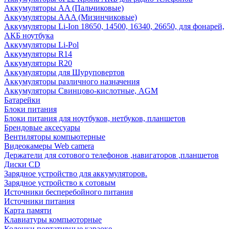
Аккумуляторы AA (Пальчиковые)
Аккумуляторы AAA (Мизинчиковые)
Аккумуляторы Li-Ion 18650, 14500, 16340, 26650, для фонарей,
АКБ ноутбука
Аккумуляторы Li-Pol
Аккумуляторы R14
Аккумуляторы R20
Аккумуляторы для Шуруповертов
Аккумуляторы различного назначения
Аккумуляторы Свинцово-кислотные, AGM
Батарейки
Блоки питания
Блоки питания для ноутбуков, нетбуков, планшетов
Брендовые аксесуары
Вентиляторы компьютерные
Видеокамеры Web camera
Держатели для сотового телефонов ,навигаторов ,планшетов
Диски CD
Зарядное устройство для аккумуляторов.
Зарядное устройство к сотовым
Источники бесперебойного питания
Источники питания
Карта памяти
Клавиатуры компьюторные
Колонки портативные караоке