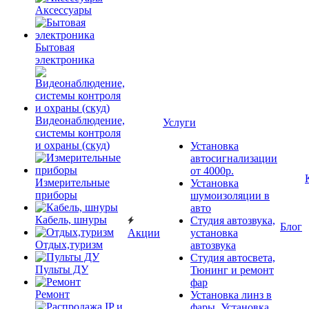
Аксессуары
Бытовая
электроника
Видеонаблюдение,
Услуги
системы контроля
и охраны (скуд)
Установка
автосигнализации
от 4000р.
Измерительные
Установка
приборы
шумоизоляции в
авто
Кабель, шнуры
Студия автозвука,
Блог
Акции
установка
Отдых,туризм
автозвука
Студия автосвета,
Пульты ДУ
Тюнинг и ремонт
фар
Ремонт
Установка линз в
фары, Установка