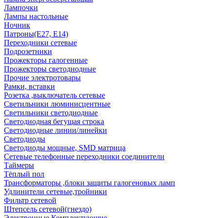
Лампочки
Лампы настольные
Ночник
Патроны(Е27, Е14)
Переходники сетевые
Подрозетники
Прожекторы галогенные
Прожекторы светодиодные
Прочие электротовары
Рамки, вставки
Розетка ,выключатель сетевые
Светильники люминисцентные
Светильники светодиодные
Светодиодная бегущая строка
Светодиодные линии/линейки
Светодиоды
Светодиоды мощные, SMD матрица
Сетевые телефонные переходники соединители
Таймеры
Тёплый пол
Трансформаторы ,блоки защиты галогеновых ламп
Удлинители сетевые,тройники
Фильтр сетевой
Штепсель сетевой(гнездо)
Электронные Комплектующие