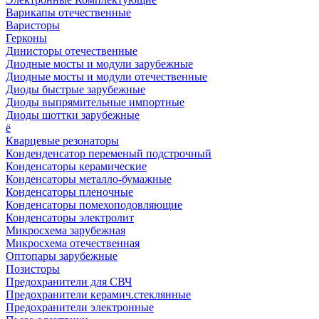
Варикапы отечественные
Варисторы
Герконы
Динисторы отечественные
Диодные мосты и модули зарубежные
Диодные мосты и модули отечественные
Диоды быстрые зарубежные
Диоды выпрямительные импортные
Диоды шоттки зарубежные
ё
Кварцевые резонаторы
Конденденсатор переменый подстрочный
Конденсаторы керамические
Конденсаторы металло-бумажные
Конденсаторы пленочные
Конденсаторы помехоподовляющие
Конденсаторы электролит
Микросхема зарубежная
Микросхема отечественная
Оптопары зарубежные
Позисторы
Предохранители для СВЧ
Предохранители керамич.стеклянные
Предохранители электронные