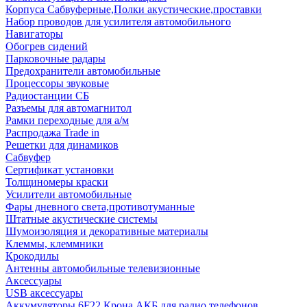
Корпуса Сабвуферные,Полки акустические,проставки
Набор проводов для усилителя автомобильного
Навигаторы
Обогрев сидений
Парковочные радары
Предохранители автомобильные
Процессоры звуковые
Радиостанции СБ
Разъемы для автомагнитол
Рамки переходные для а/м
Распродажа Trade in
Решетки для динамиков
Сабвуфер
Сертификат установки
Толщиномеры краски
Усилители автомобильные
Фары дневного света,противотуманные
Штатные акустические системы
Шумоизоляция и декоративные материалы
Клеммы, клеммники
Крокодилы
Антенны автомобильные телевизионные
Аксессуары
USB аксессуары
Аккумуляторы 6F22 Крона АКБ для радио телефонов