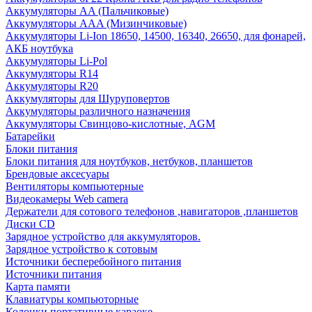
Аккумуляторы AA (Пальчиковые)
Аккумуляторы AAA (Мизинчиковые)
Аккумуляторы Li-Ion 18650, 14500, 16340, 26650, для фонарей,
АКБ ноутбука
Аккумуляторы Li-Pol
Аккумуляторы R14
Аккумуляторы R20
Аккумуляторы для Шуруповертов
Аккумуляторы различного назначения
Аккумуляторы Свинцово-кислотные, AGM
Батарейки
Блоки питания
Блоки питания для ноутбуков, нетбуков, планшетов
Брендовые аксесуары
Вентиляторы компьютерные
Видеокамеры Web camera
Держатели для сотового телефонов ,навигаторов ,планшетов
Диски CD
Зарядное устройство для аккумуляторов.
Зарядное устройство к сотовым
Источники бесперебойного питания
Источники питания
Карта памяти
Клавиатуры компьюторные
Колонки портативные караоке