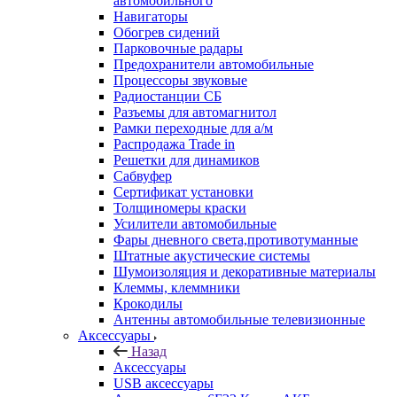
автомобильного
Навигаторы
Обогрев сидений
Парковочные радары
Предохранители автомобильные
Процессоры звуковые
Радиостанции СБ
Разъемы для автомагнитол
Рамки переходные для а/м
Распродажа Trade in
Решетки для динамиков
Сабвуфер
Сертификат установки
Толщиномеры краски
Усилители автомобильные
Фары дневного света,противотуманные
Штатные акустические системы
Шумоизоляция и декоративные материалы
Клеммы, клеммники
Крокодилы
Антенны автомобильные телевизионные
Аксессуары
Назад
Аксессуары
USB аксессуары