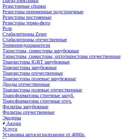
Пьезо-электрики
Резисторные сборки
Резисторы переменные подстроечные
Резисторы постоянные
Резисторы термо-фото
Реле
Стабилитроны Zener
Стабилитроны отечественные
Термопредохранители
Тиристоры, симисторы зарубежные
Тиристоры, симисторы, оптотиристоры отечественные
Транзисторы IGBT зарубежные
Транзисторы зарубежные
Транзисторы отечественные
Транзисторы полевые зарубежные
Диоды отечественные
Транзисторы полевые отечественные
Трансформаторы строчные заруб.
Трансформаторы строчные отеч.
Фильтры зарубежные
Фильтры отечественные
Экодеры
Акции
Услуги
Установка автосигнализации от 4000р.