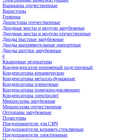
Варикапы отечественные
Варисторы
Герконы
Динисторы отечественные
Диодные мосты и модули зарубежные
Диодные мосты и модули отечественные
Диоды быстрые зарубежные
Диоды выпрямительные импортные
Диоды шоттки зарубежные
ё
Кварцевые резонаторы
Конденденсатор переменый подстрочный
Конденсаторы керамические
Конденсаторы металло-бумажные
Конденсаторы пленочные
Конденсаторы помехоподовляющие
Конденсаторы электролит
Микросхема зарубежная
Микросхема отечественная
Оптопары зарубежные
Позисторы
Предохранители для СВЧ
Предохранители керамич.стеклянные
Предохранители электронные