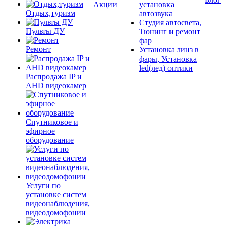
Акции
установка
Отдых,туризм
автозвука
Студия автосвета,
Пульты ДУ
Тюнинг и ремонт
фар
Ремонт
Установка линз в
фары, Установка
led(лед) оптики
Распродажа IP и
AHD видеокамер
Спутниковое и
эфирное
оборудование
Услуги по
установке систем
видеонаблюдения,
видеодомофонии