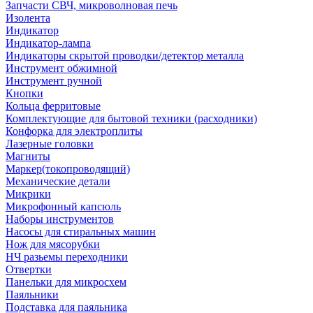
Запчасти СВЧ, микроволновая печь
Изолента
Индикатор
Индикатор-лампа
Индикаторы скрытой проводки/детектор металла
Инструмент обжимной
Инструмент ручной
Кнопки
Кольца ферритовые
Комплектующие для бытовой техники (расходники)
Конфорка для электроплиты
Лазерные головки
Магниты
Маркер(токопроводящий)
Механические детали
Микрики
Микрофонный капсюль
Наборы инструментов
Насосы для стиральных машин
Нож для мясорубки
НЧ разьемы переходники
Отвертки
Панельки для микросхем
Паяльники
Подставка для паяльника