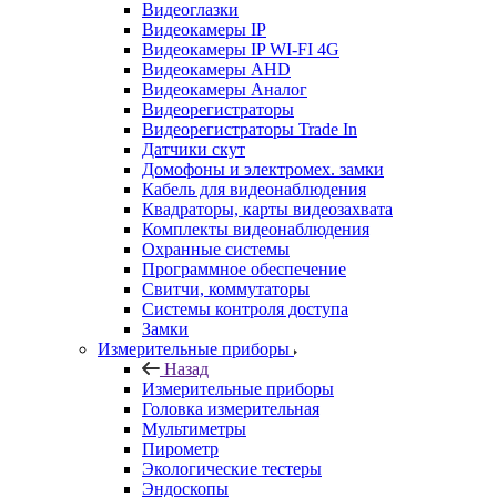
Видеоглазки
Видеокамеры IP
Видеокамеры IP WI-FI 4G
Видеокамеры AHD
Видеокамеры Аналог
Видеорегистраторы
Видеорегистраторы Trade In
Датчики скут
Домофоны и электромех. замки
Кабель для видеонаблюдения
Квадраторы, карты видеозахвата
Комплекты видеонаблюдения
Охранные системы
Программное обеспечение
Свитчи, коммутаторы
Системы контроля доступа
Замки
Измерительные приборы
Назад
Измерительные приборы
Головка измерительная
Мультиметры
Пирометр
Экологические тестеры
Эндоскопы