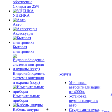
обострение
Скидки до 25%
УЦЕНКА
Авто
Аксессуары
Бытовая
электроника
Видеонаблюдение,
Услуги
системы контроля
и охраны (скуд)
Установка
автосигнализации
от 4000р.
Измерительные
Установка
приборы
шумоизоляции в
авто
Кабель, шнуры
Студия автозвука,
Блог