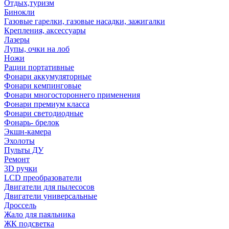
Отдых,туризм
Бинокли
Газовые гарелки, газовые насадки, зажигалки
Крепления, аксессуары
Лазеры
Лупы, очки на лоб
Ножи
Рации портативные
Фонари аккумуляторные
Фонари кемпинговые
Фонари многостороннего применения
Фонари премиум класса
Фонари светодиодные
Фонарь- брелок
Экшн-камера
Эхолоты
Пульты ДУ
Ремонт
3D ручки
LCD преобразователи
Двигатели для пылесосов
Двигатели универсальные
Дроссель
Жало для паяльника
ЖК подсветка