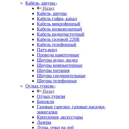
Кабель, шнуры
Назад
Кабель, шнуры
Кабель гофра, канал
Кабель микрофонный
Кабель низковольтный
Кабель радиочастотный
Кабель силовой 220В
Кабель телефонный
Патч-корд
Провода намоточные
Шнуры аудио, видео
Шнуры компьютерные
Шнуры питания
Шнуры соединительные
Шнуры телефонные
Отдых,туризм
Назад
Отдых,туризм
Бинокли
Газовые гарелки, газовые насадки,
зажигалки
Крепления, аксессуары
Лазеры
Лупы, очки на лоб