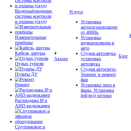
Видеонаблюдение,
Услуги
системы контроля
и охраны (скуд)
Установка
автосигнализации
от 4000р.
Измерительные
Установка
приборы
шумоизоляции в
авто
Кабель, шнуры
Студия автозвука,
Блог
Акции
установка
Отдых,туризм
автозвука
Студия автосвета,
Пульты ДУ
Тюнинг и ремонт
фар
Ремонт
Установка линз в
фары, Установка
led(лед) оптики
Распродажа IP и
AHD видеокамер
Спутниковое и