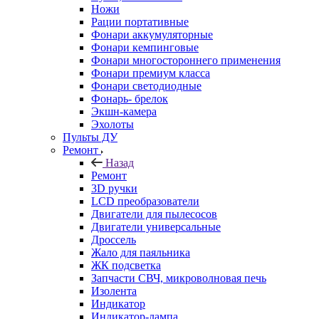
Ножи
Рации портативные
Фонари аккумуляторные
Фонари кемпинговые
Фонари многостороннего применения
Фонари премиум класса
Фонари светодиодные
Фонарь- брелок
Экшн-камера
Эхолоты
Пульты ДУ
Ремонт
Назад
Ремонт
3D ручки
LCD преобразователи
Двигатели для пылесосов
Двигатели универсальные
Дроссель
Жало для паяльника
ЖК подсветка
Запчасти СВЧ, микроволновая печь
Изолента
Индикатор
Индикатор-лампа