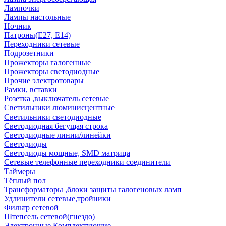
Лампочки
Лампы настольные
Ночник
Патроны(Е27, Е14)
Переходники сетевые
Подрозетники
Прожекторы галогенные
Прожекторы светодиодные
Прочие электротовары
Рамки, вставки
Розетка ,выключатель сетевые
Светильники люминисцентные
Светильники светодиодные
Светодиодная бегущая строка
Светодиодные линии/линейки
Светодиоды
Светодиоды мощные, SMD матрица
Сетевые телефонные переходники соединители
Таймеры
Тёплый пол
Трансформаторы ,блоки защиты галогеновых ламп
Удлинители сетевые,тройники
Фильтр сетевой
Штепсель сетевой(гнездо)
Электронные Комплектующие