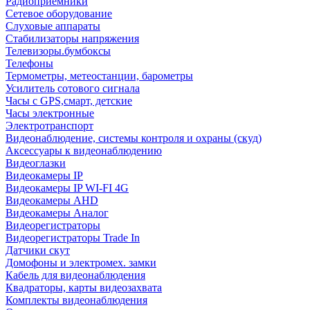
Радиоприемники
Сетевое оборудование
Слуховые аппараты
Стабилизаторы напряжения
Телевизоры.бумбоксы
Телефоны
Термометры, метеостанции, барометры
Усилитель сотового сигнала
Часы с GPS,смарт, детские
Часы электронные
Электротранспорт
Видеонаблюдение, системы контроля и охраны (скуд)
Аксессуары к видеонаблюдению
Видеоглазки
Видеокамеры IP
Видеокамеры IP WI-FI 4G
Видеокамеры AHD
Видеокамеры Аналог
Видеорегистраторы
Видеорегистраторы Trade In
Датчики скут
Домофоны и электромех. замки
Кабель для видеонаблюдения
Квадраторы, карты видеозахвата
Комплекты видеонаблюдения