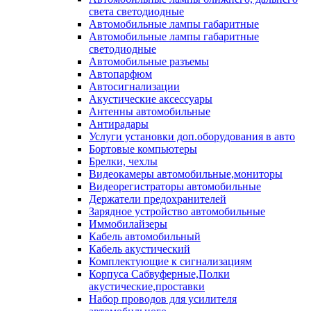
света светодиодные
Автомобильные лампы габаритные
Автомобильные лампы габаритные
светодиодные
Автомобильные разъемы
Автопарфюм
Автосигнализации
Акустические аксессуары
Антенны автомобильные
Антирадары
Услуги установки доп.оборудования в авто
Бортовые компьютеры
Брелки, чехлы
Видеокамеры автомобильные,мониторы
Видеорегистраторы автомобильные
Держатели предохранителей
Зарядное устройство автомобильные
Иммобилайзеры
Кабель автомобильный
Кабель акустический
Комплектующие к сигнализациям
Корпуса Сабвуферные,Полки
акустические,проставки
Набор проводов для усилителя