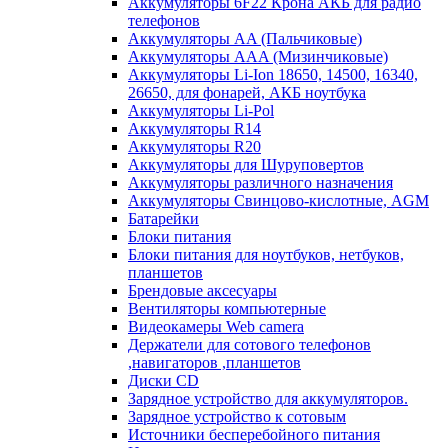
Аккумуляторы 6F22 Крона АКБ для радио
телефонов
Аккумуляторы AA (Пальчиковые)
Аккумуляторы AAA (Мизинчиковые)
Аккумуляторы Li-Ion 18650, 14500, 16340,
26650, для фонарей, АКБ ноутбука
Аккумуляторы Li-Pol
Аккумуляторы R14
Аккумуляторы R20
Аккумуляторы для Шуруповертов
Аккумуляторы различного назначения
Аккумуляторы Свинцово-кислотные, AGM
Батарейки
Блоки питания
Блоки питания для ноутбуков, нетбуков,
планшетов
Брендовые аксесуары
Вентиляторы компьютерные
Видеокамеры Web camera
Держатели для сотового телефонов
,навигаторов ,планшетов
Диски CD
Зарядное устройство для аккумуляторов.
Зарядное устройство к сотовым
Источники бесперебойного питания