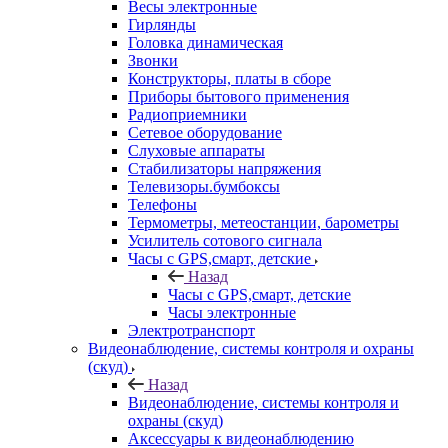
Весы электронные
Гирлянды
Головка динамическая
Звонки
Конструкторы, платы в сборе
Приборы бытового применения
Радиоприемники
Сетевое оборудование
Слуховые аппараты
Стабилизаторы напряжения
Телевизоры.бумбоксы
Телефоны
Термометры, метеостанции, барометры
Усилитель сотового сигнала
Часы с GPS,смарт, детские
Назад
Часы с GPS,смарт, детские
Часы электронные
Электротранспорт
Видеонаблюдение, системы контроля и охраны
(скуд)
Назад
Видеонаблюдение, системы контроля и
охраны (скуд)
Аксессуары к видеонаблюдению