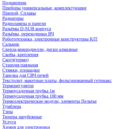
Подшипник
Приборы универсальные, комплектующие
Припой, Сплавы
Радиаторы
Радиолампы и панели
Разъёмы D-SUB корпуса
Разъёмы, переходники ВЧ
Робототехника, электронные конструкторы KIT
Сальник
Сверла,микродрелли, диски алмазные
Скобы, крепления
Скотч(термо)
Станция паяльная
Стяжки, площадки
Тарелка для СВЧ печей
Текстолит, макетные платы, фольгированный гетинакс
Терморегулятор
Термоусадочная трубка 1м
Термоусадочная трубка 100 мм
Термоэлектрические модули, элементы Пельтье
Тумблера
Тэны
Тюнера зарубежные
Услуги
Химия для электроники