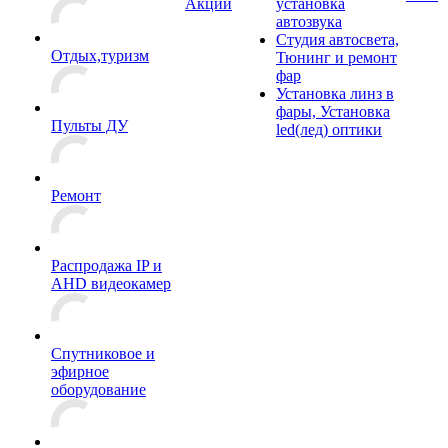
Акции
установка
автозвука
Студия автосвета,
Отдых,туризм
Тюнинг и ремонт
фар
Установка линз в
фары, Установка
Пульты ДУ
led(лед) оптики
Ремонт
Распродажа IP и
AHD видеокамер
Спутниковое и
эфирное
оборудование