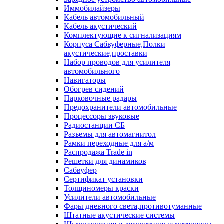
Иммобилайзеры
Кабель автомобильный
Кабель акустический
Комплектующие к сигнализациям
Корпуса Сабвуферные,Полки
акустические,проставки
Набор проводов для усилителя
автомобильного
Навигаторы
Обогрев сидений
Парковочные радары
Предохранители автомобильные
Процессоры звуковые
Радиостанции СБ
Разъемы для автомагнитол
Рамки переходные для а/м
Распродажа Trade in
Решетки для динамиков
Сабвуфер
Сертификат установки
Толщиномеры краски
Усилители автомобильные
Фары дневного света,противотуманные
Штатные акустические системы