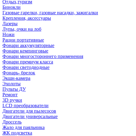
Отдых,туризм
Бинокли
Газовые гарелки, газовые насадки, зажигалки
Крепления, аксессуары
Лазеры
Лупы, очки на лоб
Ножи
Рации портативные
Фонари аккумуляторные
Фонари кемпинговые
Фонари многостороннего применения
Фонари премиум класса
Фонари светодиодные
Фонарь- брелок
Экшн-камера
Эхолоты
Пульты ДУ
Ремонт
3D ручки
LCD преобразователи
Двигатели для пылесосов
Двигатели универсальные
Дроссель
Жало для паяльника
ЖК подсветка