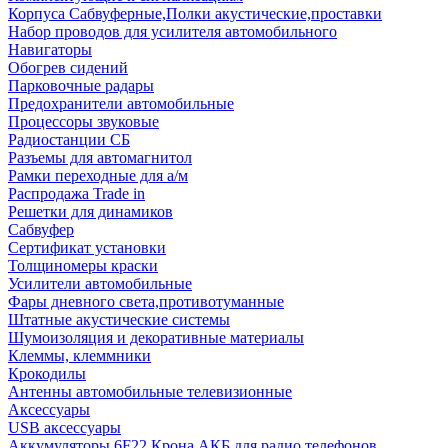
Корпуса Сабвуферные,Полки акустические,проставки
Набор проводов для усилителя автомобильного
Навигаторы
Обогрев сидений
Парковочные радары
Предохранители автомобильные
Процессоры звуковые
Радиостанции СБ
Разъемы для автомагнитол
Рамки переходные для а/м
Распродажа Trade in
Решетки для динамиков
Сабвуфер
Сертификат установки
Толщиномеры краски
Усилители автомобильные
Фары дневного света,противотуманные
Штатные акустические системы
Шумоизоляция и декоративные материалы
Клеммы, клеммники
Крокодилы
Антенны автомобильные телевизионные
Аксессуары
USB аксессуары
Аккумуляторы 6F22 Крона АКБ для радио телефонов