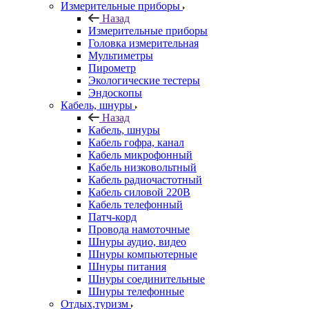
Измерительные приборы
Назад
Измерительные приборы
Головка измерительная
Мультиметры
Пирометр
Экологические тестеры
Эндоскопы
Кабель, шнуры
Назад
Кабель, шнуры
Кабель гофра, канал
Кабель микрофонный
Кабель низковольтный
Кабель радиочастотный
Кабель силовой 220В
Кабель телефонный
Патч-корд
Провода намоточные
Шнуры аудио, видео
Шнуры компьютерные
Шнуры питания
Шнуры соединительные
Шнуры телефонные
Отдых,туризм