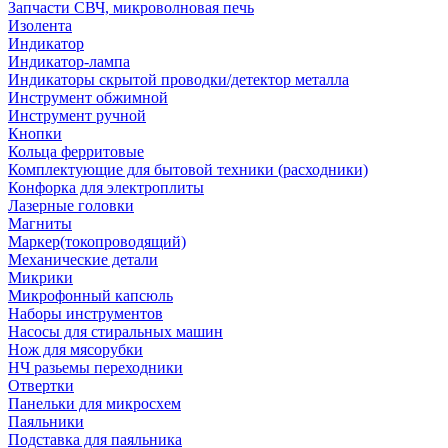
Запчасти СВЧ, микроволновая печь
Изолента
Индикатор
Индикатор-лампа
Индикаторы скрытой проводки/детектор металла
Инструмент обжимной
Инструмент ручной
Кнопки
Кольца ферритовые
Комплектующие для бытовой техники (расходники)
Конфорка для электроплиты
Лазерные головки
Магниты
Маркер(токопроводящий)
Механические детали
Микрики
Микрофонный капсюль
Наборы инструментов
Насосы для стиральных машин
Нож для мясорубки
НЧ разьемы переходники
Отвертки
Панельки для микросхем
Паяльники
Подставка для паяльника