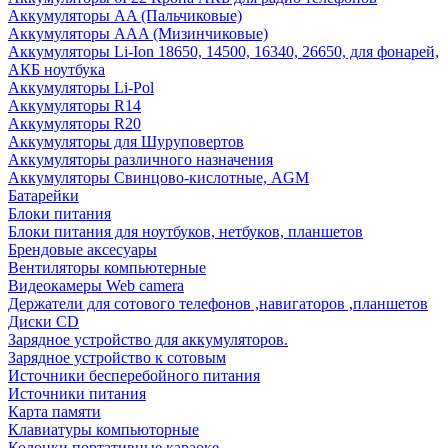
Аккумуляторы AA (Пальчиковые)
Аккумуляторы AAA (Мизинчиковые)
Аккумуляторы Li-Ion 18650, 14500, 16340, 26650, для фонарей,
АКБ ноутбука
Аккумуляторы Li-Pol
Аккумуляторы R14
Аккумуляторы R20
Аккумуляторы для Шуруповертов
Аккумуляторы различного назначения
Аккумуляторы Свинцово-кислотные, AGM
Батарейки
Блоки питания
Блоки питания для ноутбуков, нетбуков, планшетов
Брендовые аксесуары
Вентиляторы компьютерные
Видеокамеры Web camera
Держатели для сотового телефонов ,навигаторов ,планшетов
Диски CD
Зарядное устройство для аккумуляторов.
Зарядное устройство к сотовым
Источники бесперебойного питания
Источники питания
Карта памяти
Клавиатуры компьюторные
Колонки портативные караоке