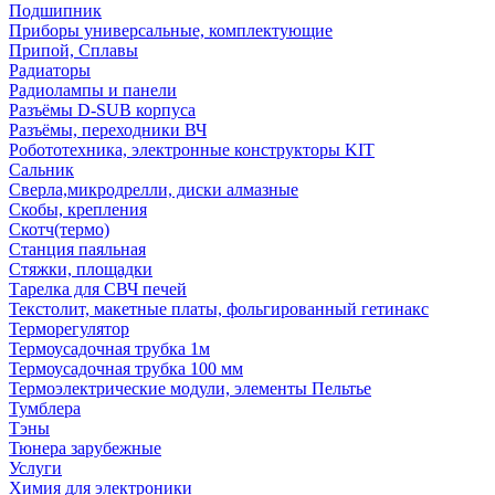
Подшипник
Приборы универсальные, комплектующие
Припой, Сплавы
Радиаторы
Радиолампы и панели
Разъёмы D-SUB корпуса
Разъёмы, переходники ВЧ
Робототехника, электронные конструкторы KIT
Сальник
Сверла,микродрелли, диски алмазные
Скобы, крепления
Скотч(термо)
Станция паяльная
Стяжки, площадки
Тарелка для СВЧ печей
Текстолит, макетные платы, фольгированный гетинакс
Терморегулятор
Термоусадочная трубка 1м
Термоусадочная трубка 100 мм
Термоэлектрические модули, элементы Пельтье
Тумблера
Тэны
Тюнера зарубежные
Услуги
Химия для электроники