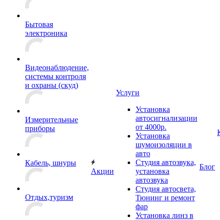
Бытовая
электроника
Видеонаблюдение,
системы контроля
и охраны (скуд)
Услуги
Установка
автосигнализации
Измерительные
от 4000р.
приборы
Установка
шумоизоляции в
авто
Студия автозвука,
Кабель, шнуры
Блог
Акции
установка
автозвука
Студия автосвета,
Отдых,туризм
Тюнинг и ремонт
фар
Установка линз в