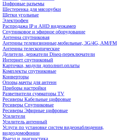
Цифровые разъемы
Шестеренка для мясорубки
Щетки угольные
Электрофен
Распродажа IP и AHD видеокамер
Спутниковое и эфирное оборудование
Антенна спутниковая
Антенны телевизионные,мобильные, 3G/4G, AM/FM
Антенны телескопические
Делители, держатели Diseq-переключатели
Интернет спутниковый
Карточки, модули дополнит.оплаты
Комплекты спутниковые
Конверторы
Опоры,мачты для антенн
Приборы настройки
Разветвители сумматоры TV
Ресиверы Кабельные цифровые
Ресиверы Спутниковые
Ресиверы Эфирные цифровые
Усилители
Усилитель антенный
Услуги по установке систем видеонаблюдения,
видеодомофонии
Выезд и диагностика