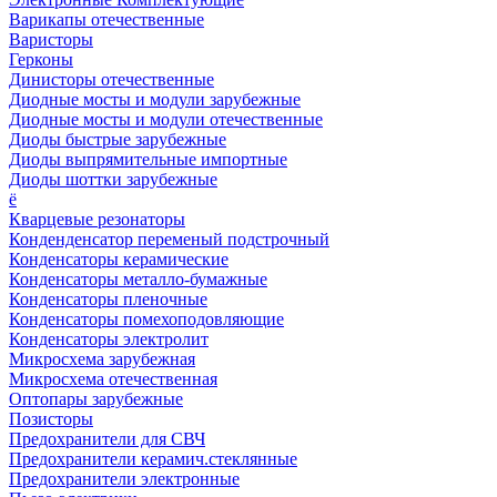
Варикапы отечественные
Варисторы
Герконы
Динисторы отечественные
Диодные мосты и модули зарубежные
Диодные мосты и модули отечественные
Диоды быстрые зарубежные
Диоды выпрямительные импортные
Диоды шоттки зарубежные
ё
Кварцевые резонаторы
Конденденсатор переменый подстрочный
Конденсаторы керамические
Конденсаторы металло-бумажные
Конденсаторы пленочные
Конденсаторы помехоподовляющие
Конденсаторы электролит
Микросхема зарубежная
Микросхема отечественная
Оптопары зарубежные
Позисторы
Предохранители для СВЧ
Предохранители керамич.стеклянные
Предохранители электронные