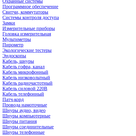
Охранные системы
Программное обеспечение
Свитчи, коммутаторы
Системы контроля доступа
Замки
Измерительные приборы
Головка измерительная
Мультиметры
Пирометр
Экологические тестеры
Эндоскопы
Кабель, шнуры
Кабель гофра, канал
Кабель микрофонный
Кабель низковольтный
Кабель радиочастотный
Кабель силовой 220В
Кабель телефонный
Патч-корд
Провода намоточные
Шнуры аудио, видео
Шнуры компьютерные
Шнуры питания
Шнуры соединительные
Шнуры телефонные