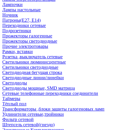
Лампочки
Лампы настольные
Ночник
Патроны(Е27, Е14)
Переходники сетевые
Подрозетники
Прожекторы галогенные
Прожекторы светодиодные
Прочие электротовары
Рамки, вставки
Розетка ,выключатель сетевые
Светильники люминисцентные
Светильники светодиодные
Светодиодная бегущая строка
Светодиодные линии/линейки
Светодиоды
Светодиоды мощные, SMD матрица
Сетевые телефонные переходники соединители
Таймеры
Тёплый пол
Трансформаторы ,блоки защиты галогеновых ламп
Удлинители сетевые,тройники
Фильтр сетевой
Штепсель сетевой(гнездо)
Электронные Комплектующие