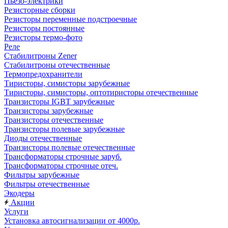
Пьезо-электрики
Резисторные сборки
Резисторы переменные подстроечные
Резисторы постоянные
Резисторы термо-фото
Реле
Стабилитроны Zener
Стабилитроны отечественные
Термопредохранители
Тиристоры, симисторы зарубежные
Тиристоры, симисторы, оптотиристоры отечественные
Транзисторы IGBT зарубежные
Транзисторы зарубежные
Транзисторы отечественные
Транзисторы полевые зарубежные
Диоды отечественные
Транзисторы полевые отечественные
Трансформаторы строчные заруб.
Трансформаторы строчные отеч.
Фильтры зарубежные
Фильтры отечественные
Экодеры
Акции
Услуги
Установка автосигнализации от 4000р.