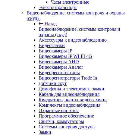
Часы электронные
Электротранспорт
Видеонаблюдение, системы контроля и охраны
(скуд)
Назад
Видеонаблюдение, системы контроля и
охраны (скуд)
Аксессуары к видеонаблюдению
Видеоглазки
Видеокамеры IP
Видеокамеры IP WI-FI 4G
Видеокамеры AHD
Видеокамеры Аналог
Видеорегистраторы
Видеорегистраторы Trade In
Датчики скут
Домофоны и электромех. замки
Кабель для видеонаблюдения
Квадраторы, карты видеозахвата
Комплекты видеонаблюдения
Охранные системы
Программное обеспечение
Свитчи, коммутаторы
Системы контроля доступа
Замки