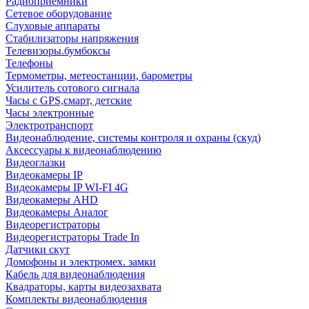
Радиоприемники
Сетевое оборудование
Слуховые аппараты
Стабилизаторы напряжения
Телевизоры.бумбоксы
Телефоны
Термометры, метеостанции, барометры
Усилитель сотового сигнала
Часы с GPS,смарт, детские
Часы электронные
Электротранспорт
Видеонаблюдение, системы контроля и охраны (скуд)
Аксессуары к видеонаблюдению
Видеоглазки
Видеокамеры IP
Видеокамеры IP WI-FI 4G
Видеокамеры AHD
Видеокамеры Аналог
Видеорегистраторы
Видеорегистраторы Trade In
Датчики скут
Домофоны и электромех. замки
Кабель для видеонаблюдения
Квадраторы, карты видеозахвата
Комплекты видеонаблюдения