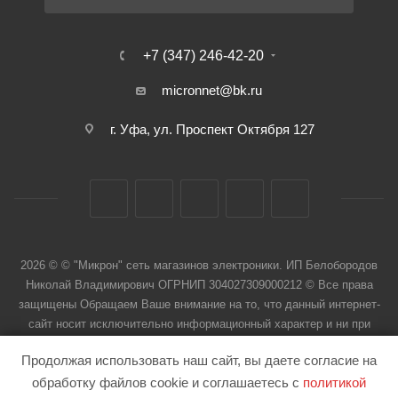
+7 (347) 246-42-20
micronnet@bk.ru
г. Уфа, ул. Проспект Октября 127
2026 © © "Микрон" сеть магазинов электроники. ИП Белобородов
Николай Владимирович ОГРНИП 304027309000212 © Все права
защищены Обращаем Ваше внимание на то, что данный интернет-
сайт носит исключительно информационный характер и ни при
каких условиях не является публичной офертой
Продолжая использовать наш сайт, вы даете согласие на
обработку файлов cookie и соглашаетесь с
политикой