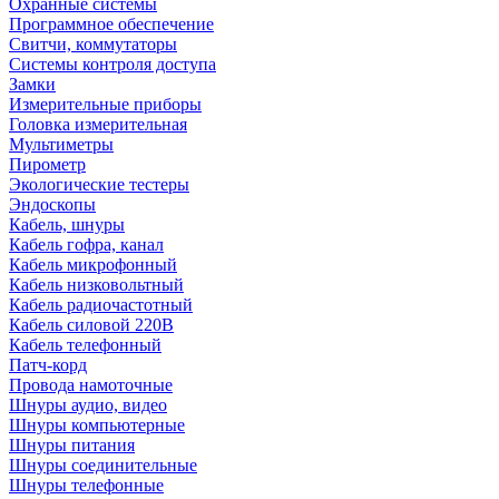
Охранные системы
Программное обеспечение
Свитчи, коммутаторы
Системы контроля доступа
Замки
Измерительные приборы
Головка измерительная
Мультиметры
Пирометр
Экологические тестеры
Эндоскопы
Кабель, шнуры
Кабель гофра, канал
Кабель микрофонный
Кабель низковольтный
Кабель радиочастотный
Кабель силовой 220В
Кабель телефонный
Патч-корд
Провода намоточные
Шнуры аудио, видео
Шнуры компьютерные
Шнуры питания
Шнуры соединительные
Шнуры телефонные