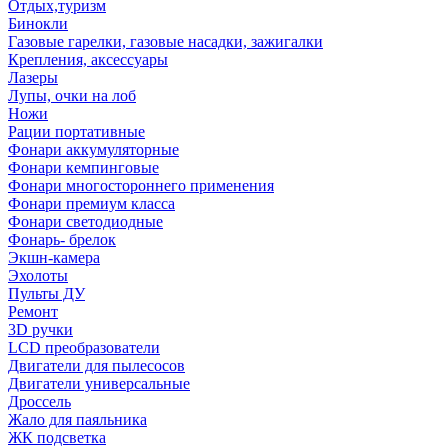
Отдых,туризм
Бинокли
Газовые гарелки, газовые насадки, зажигалки
Крепления, аксессуары
Лазеры
Лупы, очки на лоб
Ножи
Рации портативные
Фонари аккумуляторные
Фонари кемпинговые
Фонари многостороннего применения
Фонари премиум класса
Фонари светодиодные
Фонарь- брелок
Экшн-камера
Эхолоты
Пульты ДУ
Ремонт
3D ручки
LCD преобразователи
Двигатели для пылесосов
Двигатели универсальные
Дроссель
Жало для паяльника
ЖК подсветка