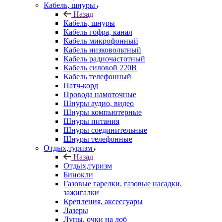
Кабель, шнуры
Назад
Кабель, шнуры
Кабель гофра, канал
Кабель микрофонный
Кабель низковольтный
Кабель радиочастотный
Кабель силовой 220В
Кабель телефонный
Патч-корд
Провода намоточные
Шнуры аудио, видео
Шнуры компьютерные
Шнуры питания
Шнуры соединительные
Шнуры телефонные
Отдых,туризм
Назад
Отдых,туризм
Бинокли
Газовые гарелки, газовые насадки,
зажигалки
Крепления, аксессуары
Лазеры
Лупы, очки на лоб