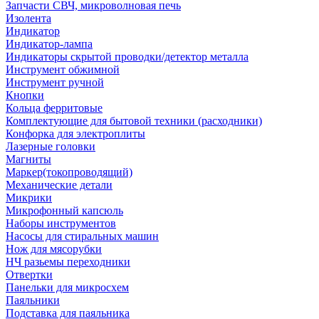
Запчасти СВЧ, микроволновая печь
Изолента
Индикатор
Индикатор-лампа
Индикаторы скрытой проводки/детектор металла
Инструмент обжимной
Инструмент ручной
Кнопки
Кольца ферритовые
Комплектующие для бытовой техники (расходники)
Конфорка для электроплиты
Лазерные головки
Магниты
Маркер(токопроводящий)
Механические детали
Микрики
Микрофонный капсюль
Наборы инструментов
Насосы для стиральных машин
Нож для мясорубки
НЧ разьемы переходники
Отвертки
Панельки для микросхем
Паяльники
Подставка для паяльника