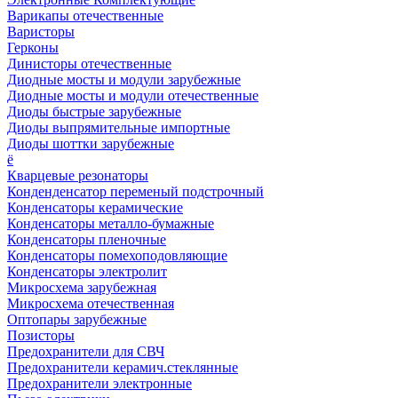
Варикапы отечественные
Варисторы
Герконы
Динисторы отечественные
Диодные мосты и модули зарубежные
Диодные мосты и модули отечественные
Диоды быстрые зарубежные
Диоды выпрямительные импортные
Диоды шоттки зарубежные
ё
Кварцевые резонаторы
Конденденсатор переменый подстрочный
Конденсаторы керамические
Конденсаторы металло-бумажные
Конденсаторы пленочные
Конденсаторы помехоподовляющие
Конденсаторы электролит
Микросхема зарубежная
Микросхема отечественная
Оптопары зарубежные
Позисторы
Предохранители для СВЧ
Предохранители керамич.стеклянные
Предохранители электронные