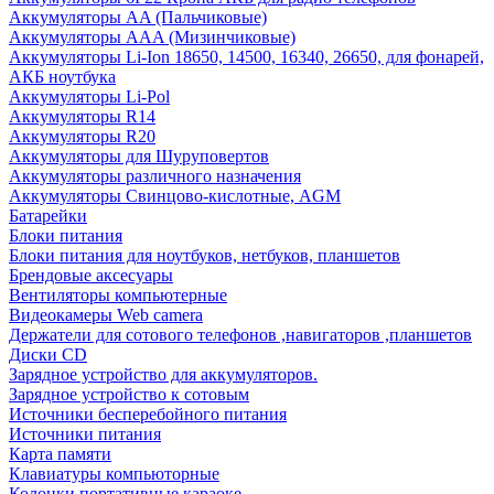
Аккумуляторы AA (Пальчиковые)
Аккумуляторы AAA (Мизинчиковые)
Аккумуляторы Li-Ion 18650, 14500, 16340, 26650, для фонарей,
АКБ ноутбука
Аккумуляторы Li-Pol
Аккумуляторы R14
Аккумуляторы R20
Аккумуляторы для Шуруповертов
Аккумуляторы различного назначения
Аккумуляторы Свинцово-кислотные, AGM
Батарейки
Блоки питания
Блоки питания для ноутбуков, нетбуков, планшетов
Брендовые аксесуары
Вентиляторы компьютерные
Видеокамеры Web camera
Держатели для сотового телефонов ,навигаторов ,планшетов
Диски CD
Зарядное устройство для аккумуляторов.
Зарядное устройство к сотовым
Источники бесперебойного питания
Источники питания
Карта памяти
Клавиатуры компьюторные
Колонки портативные караоке