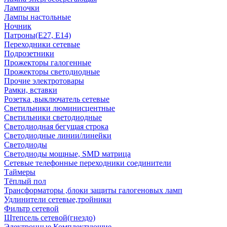
Лампочки
Лампы настольные
Ночник
Патроны(Е27, Е14)
Переходники сетевые
Подрозетники
Прожекторы галогенные
Прожекторы светодиодные
Прочие электротовары
Рамки, вставки
Розетка ,выключатель сетевые
Светильники люминисцентные
Светильники светодиодные
Светодиодная бегущая строка
Светодиодные линии/линейки
Светодиоды
Светодиоды мощные, SMD матрица
Сетевые телефонные переходники соединители
Таймеры
Тёплый пол
Трансформаторы ,блоки защиты галогеновых ламп
Удлинители сетевые,тройники
Фильтр сетевой
Штепсель сетевой(гнездо)
Электронные Комплектующие