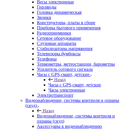
Весы электронные
Гирлянды
Головка динамическая
Звонки
Конструкторы, платы в сборе
Приборы бытового применения
Радиоприемники
Сетевое оборудование
Слуховые аппараты
Стабилизаторы напряжения
Телевизоры.бумбоксы
Телефоны
Термометры, метеостанции, барометры
Усилитель сотового сигнала
Часы с GPS,смарт, детские
Назад
Часы с GPS,смарт, детские
Часы электронные
Электротранспорт
Видеонаблюдение, системы контроля и охраны
(скуд)
Назад
Видеонаблюдение, системы контроля и
охраны (скуд)
Аксессуары к видеонаблюдению