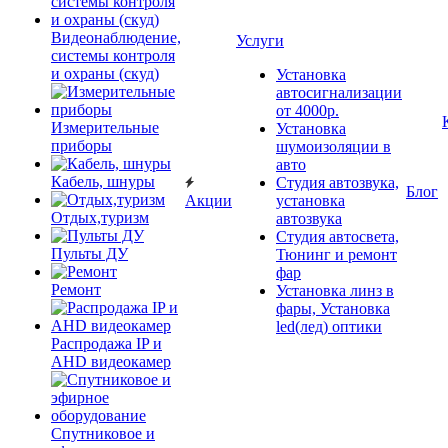
Видеонаблюдение,
Услуги
системы контроля
и охраны (скуд)
Установка
автосигнализации
от 4000р.
Измерительные
Установка
приборы
шумоизоляции в
авто
Кабель, шнуры
Студия автозвука,
Блог
Акции
установка
Отдых,туризм
автозвука
Студия автосвета,
Пульты ДУ
Тюнинг и ремонт
фар
Ремонт
Установка линз в
фары, Установка
led(лед) оптики
Распродажа IP и
AHD видеокамер
Спутниковое и