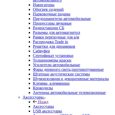
автомобильного
Навигаторы
Обогрев сидений
Парковочные радары
Предохранители автомобильные
Процессоры звуковые
Радиостанции СБ
Разъемы для автомагнитол
Рамки переходные для а/м
Распродажа Trade in
Решетки для динамиков
Сабвуфер
Сертификат установки
Толщиномеры краски
Усилители автомобильные
Фары дневного света,противотуманные
Штатные акустические системы
Шумоизоляция и декоративные материалы
Клеммы, клеммники
Крокодилы
Антенны автомобильные телевизионные
Аксессуары
Назад
Аксессуары
USB аксессуары