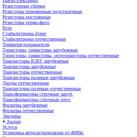
Пьезо-электрики
Резисторные сборки
Резисторы переменные подстроечные
Резисторы постоянные
Резисторы термо-фото
Реле
Стабилитроны Zener
Стабилитроны отечественные
Термопредохранители
Тиристоры, симисторы зарубежные
Тиристоры, симисторы, оптотиристоры отечественные
Транзисторы IGBT зарубежные
Транзисторы зарубежные
Транзисторы отечественные
Транзисторы полевые зарубежные
Диоды отечественные
Транзисторы полевые отечественные
Трансформаторы строчные заруб.
Трансформаторы строчные отеч.
Фильтры зарубежные
Фильтры отечественные
Экодеры
Акции
Услуги
Установка автосигнализации от 4000р.