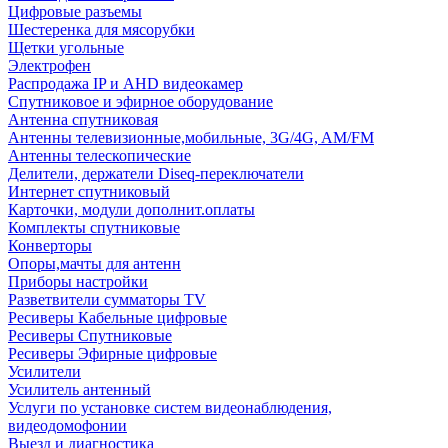
Цифровые разъемы
Шестеренка для мясорубки
Щетки угольные
Электрофен
Распродажа IP и AHD видеокамер
Спутниковое и эфирное оборудование
Антенна спутниковая
Антенны телевизионные,мобильные, 3G/4G, AM/FM
Антенны телескопические
Делители, держатели Diseq-переключатели
Интернет спутниковый
Карточки, модули дополнит.оплаты
Комплекты спутниковые
Конверторы
Опоры,мачты для антенн
Приборы настройки
Разветвители сумматоры TV
Ресиверы Кабельные цифровые
Ресиверы Спутниковые
Ресиверы Эфирные цифровые
Усилители
Усилитель антенный
Услуги по установке систем видеонаблюдения,
видеодомофонии
Выезд и диагностика