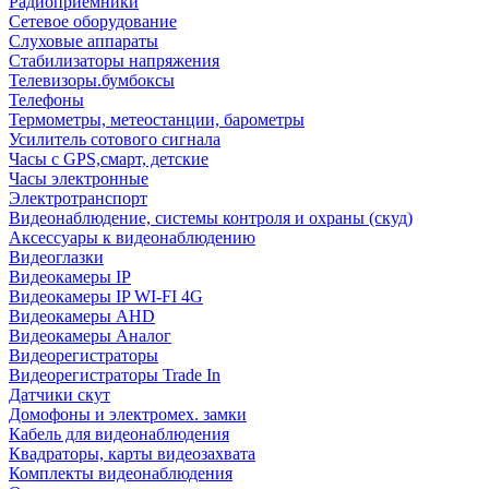
Радиоприемники
Сетевое оборудование
Слуховые аппараты
Стабилизаторы напряжения
Телевизоры.бумбоксы
Телефоны
Термометры, метеостанции, барометры
Усилитель сотового сигнала
Часы с GPS,смарт, детские
Часы электронные
Электротранспорт
Видеонаблюдение, системы контроля и охраны (скуд)
Аксессуары к видеонаблюдению
Видеоглазки
Видеокамеры IP
Видеокамеры IP WI-FI 4G
Видеокамеры AHD
Видеокамеры Аналог
Видеорегистраторы
Видеорегистраторы Trade In
Датчики скут
Домофоны и электромех. замки
Кабель для видеонаблюдения
Квадраторы, карты видеозахвата
Комплекты видеонаблюдения