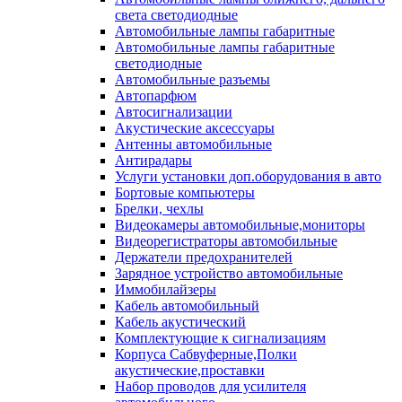
света светодиодные
Автомобильные лампы габаритные
Автомобильные лампы габаритные
светодиодные
Автомобильные разъемы
Автопарфюм
Автосигнализации
Акустические аксессуары
Антенны автомобильные
Антирадары
Услуги установки доп.оборудования в авто
Бортовые компьютеры
Брелки, чехлы
Видеокамеры автомобильные,мониторы
Видеорегистраторы автомобильные
Держатели предохранителей
Зарядное устройство автомобильные
Иммобилайзеры
Кабель автомобильный
Кабель акустический
Комплектующие к сигнализациям
Корпуса Сабвуферные,Полки
акустические,проставки
Набор проводов для усилителя