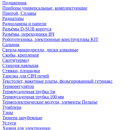
Подшипник
Приборы универсальные, комплектующие
Припой, Сплавы
Радиаторы
Радиолампы и панели
Разъёмы D-SUB корпуса
Разъёмы, переходники ВЧ
Робототехника, электронные конструкторы KIT
Сальник
Сверла,микродрелли, диски алмазные
Скобы, крепления
Скотч(термо)
Станция паяльная
Стяжки, площадки
Тарелка для СВЧ печей
Текстолит, макетные платы, фольгированный гетинакс
Терморегулятор
Термоусадочная трубка 1м
Термоусадочная трубка 100 мм
Термоэлектрические модули, элементы Пельтье
Тумблера
Тэны
Тюнера зарубежные
Услуги
Химия для электроники