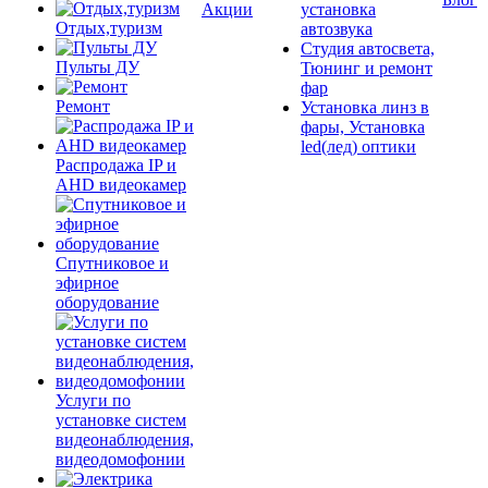
Акции
установка
Отдых,туризм
автозвука
Студия автосвета,
Пульты ДУ
Тюнинг и ремонт
фар
Ремонт
Установка линз в
фары, Установка
led(лед) оптики
Распродажа IP и
AHD видеокамер
Спутниковое и
эфирное
оборудование
Услуги по
установке систем
видеонаблюдения,
видеодомофонии