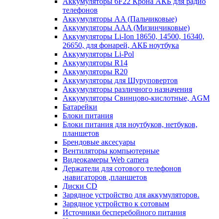
Аккумуляторы 6F22 Крона АКБ для радио
телефонов
Аккумуляторы AA (Пальчиковые)
Аккумуляторы AAA (Мизинчиковые)
Аккумуляторы Li-Ion 18650, 14500, 16340,
26650, для фонарей, АКБ ноутбука
Аккумуляторы Li-Pol
Аккумуляторы R14
Аккумуляторы R20
Аккумуляторы для Шуруповертов
Аккумуляторы различного назначения
Аккумуляторы Свинцово-кислотные, AGM
Батарейки
Блоки питания
Блоки питания для ноутбуков, нетбуков,
планшетов
Брендовые аксесуары
Вентиляторы компьютерные
Видеокамеры Web camera
Держатели для сотового телефонов
,навигаторов ,планшетов
Диски CD
Зарядное устройство для аккумуляторов.
Зарядное устройство к сотовым
Источники бесперебойного питания