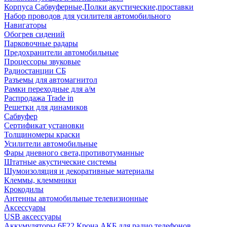
Корпуса Сабвуферные,Полки акустические,проставки
Набор проводов для усилителя автомобильного
Навигаторы
Обогрев сидений
Парковочные радары
Предохранители автомобильные
Процессоры звуковые
Радиостанции СБ
Разъемы для автомагнитол
Рамки переходные для а/м
Распродажа Trade in
Решетки для динамиков
Сабвуфер
Сертификат установки
Толщиномеры краски
Усилители автомобильные
Фары дневного света,противотуманные
Штатные акустические системы
Шумоизоляция и декоративные материалы
Клеммы, клеммники
Крокодилы
Антенны автомобильные телевизионные
Аксессуары
USB аксессуары
Аккумуляторы 6F22 Крона АКБ для радио телефонов