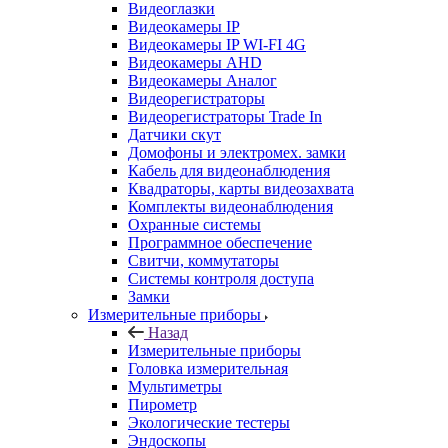
Видеоглазки
Видеокамеры IP
Видеокамеры IP WI-FI 4G
Видеокамеры AHD
Видеокамеры Аналог
Видеорегистраторы
Видеорегистраторы Trade In
Датчики скут
Домофоны и электромех. замки
Кабель для видеонаблюдения
Квадраторы, карты видеозахвата
Комплекты видеонаблюдения
Охранные системы
Программное обеспечение
Свитчи, коммутаторы
Системы контроля доступа
Замки
Измерительные приборы
Назад
Измерительные приборы
Головка измерительная
Мультиметры
Пирометр
Экологические тестеры
Эндоскопы