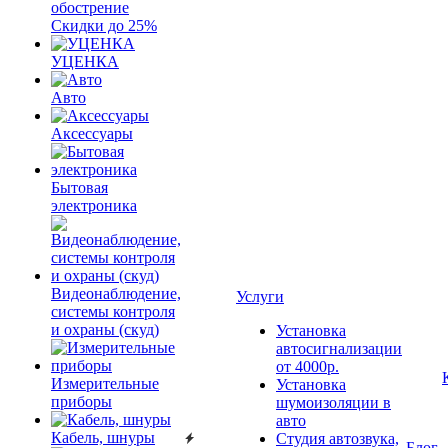
обострение
Скидки до 25%
УЦЕНКА
Авто
Аксессуары
Бытовая
электроника
Видеонаблюдение,
Услуги
системы контроля
и охраны (скуд)
Установка
автосигнализации
от 4000р.
Измерительные
Установка
приборы
шумоизоляции в
авто
Кабель, шнуры
Студия автозвука,
Блог