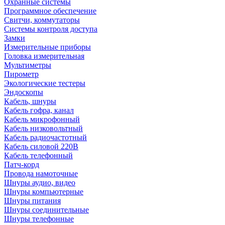
Охранные системы
Программное обеспечение
Свитчи, коммутаторы
Системы контроля доступа
Замки
Измерительные приборы
Головка измерительная
Мультиметры
Пирометр
Экологические тестеры
Эндоскопы
Кабель, шнуры
Кабель гофра, канал
Кабель микрофонный
Кабель низковольтный
Кабель радиочастотный
Кабель силовой 220В
Кабель телефонный
Патч-корд
Провода намоточные
Шнуры аудио, видео
Шнуры компьютерные
Шнуры питания
Шнуры соединительные
Шнуры телефонные