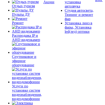
Акции
установка
Отдых,туризм
автозвука
Студия автосвета,
Пульты ДУ
Тюнинг и ремонт
фар
Ремонт
Установка линз в
фары, Установка
led(лед) оптики
Распродажа IP и
AHD видеокамер
Спутниковое и
эфирное
оборудование
Услуги по
установке систем
видеонаблюдения,
видеодомофонии