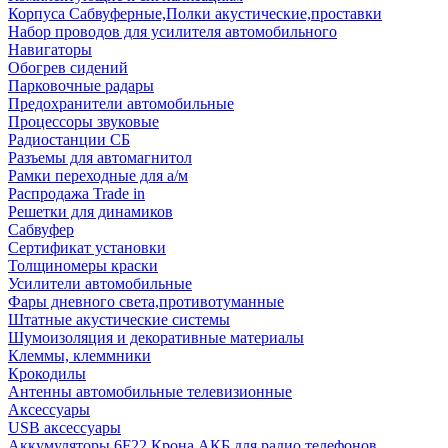
Корпуса Сабвуферные,Полки акустические,проставки
Набор проводов для усилителя автомобильного
Навигаторы
Обогрев сидений
Парковочные радары
Предохранители автомобильные
Процессоры звуковые
Радиостанции СБ
Разъемы для автомагнитол
Рамки переходные для а/м
Распродажа Trade in
Решетки для динамиков
Сабвуфер
Сертификат установки
Толщиномеры краски
Усилители автомобильные
Фары дневного света,противотуманные
Штатные акустические системы
Шумоизоляция и декоративные материалы
Клеммы, клеммники
Крокодилы
Антенны автомобильные телевизионные
Аксессуары
USB аксессуары
Аккумуляторы 6F22 Крона АКБ для радио телефонов