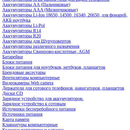
Аккумуляторы AA (Пальчиковые)
Аккумуляторы AAA (Мизинчиковые)
Аккумуляторы Li-Ion 18650, 14500, 16340, 26650, для фонарей,
АКБ ноутбука
Аккумуляторы Li-Pol
Аккумуляторы R14
Аккумуляторы R20
Аккумуляторы для Шуруповертов
Аккумуляторы различного назначения
Аккумуляторы Свинцово-кислотные, AGM
Батарейки
Блоки питания
Блоки питания для ноутбуков, нетбуков, планшетов
Брендовые аксесуары
Вентиляторы компьютерные
Видеокамеры Web camera
Держатели для сотового телефонов ,навигаторов ,планшетов
Диски CD
Зарядное устройство для аккумуляторов.
Зарядное устройство к сотовым
Источники бесперебойного питания
Источники питания
Карта памяти
Клавиатуры компьюторные
Колонки портативные караоке