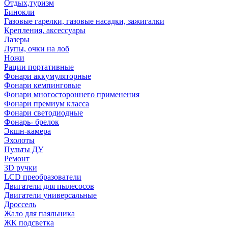
Отдых,туризм
Бинокли
Газовые гарелки, газовые насадки, зажигалки
Крепления, аксессуары
Лазеры
Лупы, очки на лоб
Ножи
Рации портативные
Фонари аккумуляторные
Фонари кемпинговые
Фонари многостороннего применения
Фонари премиум класса
Фонари светодиодные
Фонарь- брелок
Экшн-камера
Эхолоты
Пульты ДУ
Ремонт
3D ручки
LCD преобразователи
Двигатели для пылесосов
Двигатели универсальные
Дроссель
Жало для паяльника
ЖК подсветка