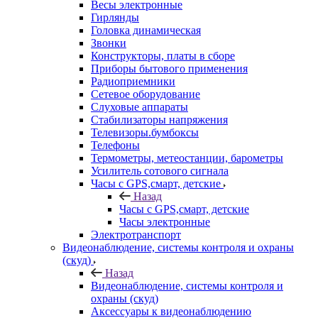
Весы электронные
Гирлянды
Головка динамическая
Звонки
Конструкторы, платы в сборе
Приборы бытового применения
Радиоприемники
Сетевое оборудование
Слуховые аппараты
Стабилизаторы напряжения
Телевизоры.бумбоксы
Телефоны
Термометры, метеостанции, барометры
Усилитель сотового сигнала
Часы с GPS,смарт, детские
Назад
Часы с GPS,смарт, детские
Часы электронные
Электротранспорт
Видеонаблюдение, системы контроля и охраны
(скуд)
Назад
Видеонаблюдение, системы контроля и
охраны (скуд)
Аксессуары к видеонаблюдению