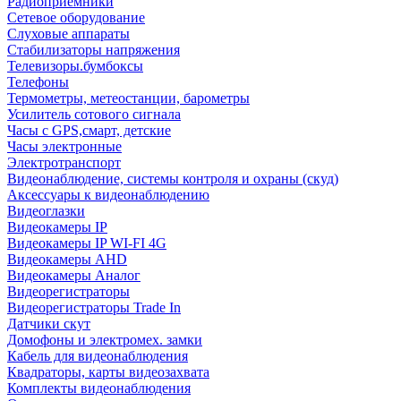
Радиоприемники
Сетевое оборудование
Слуховые аппараты
Стабилизаторы напряжения
Телевизоры.бумбоксы
Телефоны
Термометры, метеостанции, барометры
Усилитель сотового сигнала
Часы с GPS,смарт, детские
Часы электронные
Электротранспорт
Видеонаблюдение, системы контроля и охраны (скуд)
Аксессуары к видеонаблюдению
Видеоглазки
Видеокамеры IP
Видеокамеры IP WI-FI 4G
Видеокамеры AHD
Видеокамеры Аналог
Видеорегистраторы
Видеорегистраторы Trade In
Датчики скут
Домофоны и электромех. замки
Кабель для видеонаблюдения
Квадраторы, карты видеозахвата
Комплекты видеонаблюдения