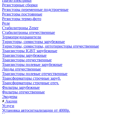
Пьезо-электрики
Резисторные сборки
Резисторы переменные подстроечные
Резисторы постоянные
Резисторы термо-фото
Реле
Стабилитроны Zener
Стабилитроны отечественные
Термопредохранители
Тиристоры, симисторы зарубежные
Тиристоры, симисторы, оптотиристоры отечественные
Транзисторы IGBT зарубежные
Транзисторы зарубежные
Транзисторы отечественные
Транзисторы полевые зарубежные
Диоды отечественные
Транзисторы полевые отечественные
Трансформаторы строчные заруб.
Трансформаторы строчные отеч.
Фильтры зарубежные
Фильтры отечественные
Экодеры
Акции
Услуги
Установка автосигнализации от 4000р.