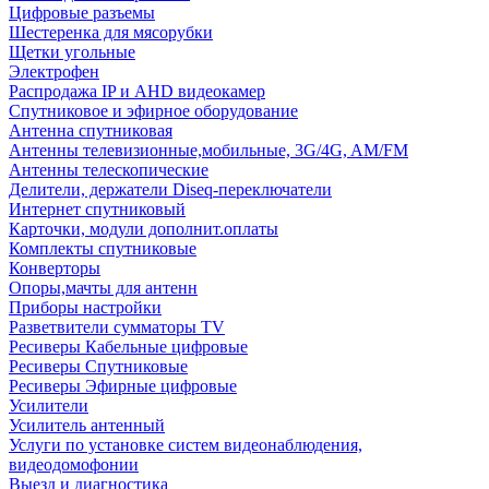
Цифровые разъемы
Шестеренка для мясорубки
Щетки угольные
Электрофен
Распродажа IP и AHD видеокамер
Спутниковое и эфирное оборудование
Антенна спутниковая
Антенны телевизионные,мобильные, 3G/4G, AM/FM
Антенны телескопические
Делители, держатели Diseq-переключатели
Интернет спутниковый
Карточки, модули дополнит.оплаты
Комплекты спутниковые
Конверторы
Опоры,мачты для антенн
Приборы настройки
Разветвители сумматоры TV
Ресиверы Кабельные цифровые
Ресиверы Спутниковые
Ресиверы Эфирные цифровые
Усилители
Усилитель антенный
Услуги по установке систем видеонаблюдения,
видеодомофонии
Выезд и диагностика