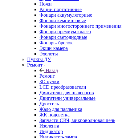
Ножи
Рации портативные
Фонари аккумуляторные
Фонари кемпинговые
Фонари многостороннего применения
Фонари премиум класса
Фонари светодиодные
Фонарь- брелок
Экшн-камера
Эхолоты
Пульты ДУ
Ремонт
Назад
Ремонт
3D ручки
LCD преобразователи
Двигатели для пылесосов
Двигатели универсальные
Дроссель
Жало для паяльника
ЖК подсветка
Запчасти СВЧ, микроволновая печь
Изолента
Индикатор
Индикатор-лампа