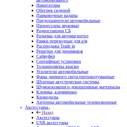
автомобильного
Навигаторы
Обогрев сидений
Парковочные радары
Предохранители автомобильные
Процессоры звуковые
Радиостанции СБ
Разъемы для автомагнитол
Рамки переходные для а/м
Распродажа Trade in
Решетки для динамиков
Сабвуфер
Сертификат установки
Толщиномеры краски
Усилители автомобильные
Фары дневного света,противотуманные
Штатные акустические системы
Шумоизоляция и декоративные материалы
Клеммы, клеммники
Крокодилы
Антенны автомобильные телевизионные
Аксессуары
Назад
Аксессуары
USB аксессуары