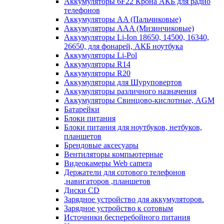
Аккумуляторы 6F22 Крона АКБ для радио
телефонов
Аккумуляторы AA (Пальчиковые)
Аккумуляторы AAA (Мизинчиковые)
Аккумуляторы Li-Ion 18650, 14500, 16340,
26650, для фонарей, АКБ ноутбука
Аккумуляторы Li-Pol
Аккумуляторы R14
Аккумуляторы R20
Аккумуляторы для Шуруповертов
Аккумуляторы различного назначения
Аккумуляторы Свинцово-кислотные, AGM
Батарейки
Блоки питания
Блоки питания для ноутбуков, нетбуков,
планшетов
Брендовые аксесуары
Вентиляторы компьютерные
Видеокамеры Web camera
Держатели для сотового телефонов
,навигаторов ,планшетов
Диски CD
Зарядное устройство для аккумуляторов.
Зарядное устройство к сотовым
Источники бесперебойного питания