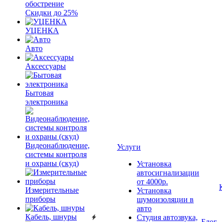
обострение
Скидки до 25%
УЦЕНКА
Авто
Аксессуары
Бытовая
электроника
Видеонаблюдение,
Услуги
системы контроля
и охраны (скуд)
Установка
автосигнализации
от 4000р.
Измерительные
Установка
приборы
шумоизоляции в
авто
Кабель, шнуры
Студия автозвука,
Блог