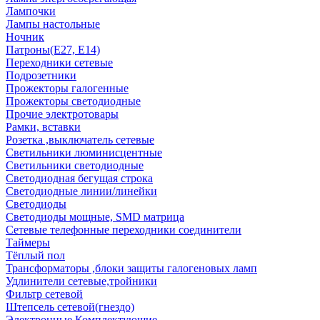
Лампочки
Лампы настольные
Ночник
Патроны(Е27, Е14)
Переходники сетевые
Подрозетники
Прожекторы галогенные
Прожекторы светодиодные
Прочие электротовары
Рамки, вставки
Розетка ,выключатель сетевые
Светильники люминисцентные
Светильники светодиодные
Светодиодная бегущая строка
Светодиодные линии/линейки
Светодиоды
Светодиоды мощные, SMD матрица
Сетевые телефонные переходники соединители
Таймеры
Тёплый пол
Трансформаторы ,блоки защиты галогеновых ламп
Удлинители сетевые,тройники
Фильтр сетевой
Штепсель сетевой(гнездо)
Электронные Комплектующие