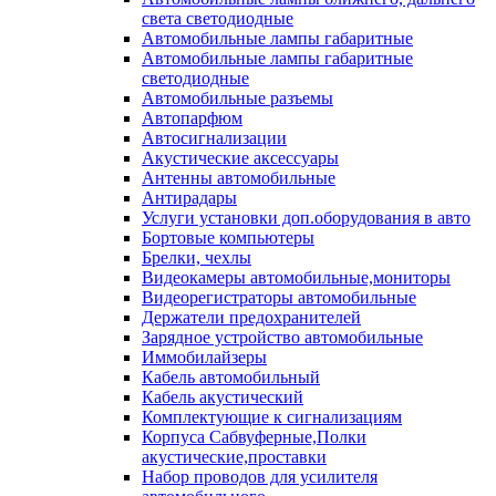
света светодиодные
Автомобильные лампы габаритные
Автомобильные лампы габаритные
светодиодные
Автомобильные разъемы
Автопарфюм
Автосигнализации
Акустические аксессуары
Антенны автомобильные
Антирадары
Услуги установки доп.оборудования в авто
Бортовые компьютеры
Брелки, чехлы
Видеокамеры автомобильные,мониторы
Видеорегистраторы автомобильные
Держатели предохранителей
Зарядное устройство автомобильные
Иммобилайзеры
Кабель автомобильный
Кабель акустический
Комплектующие к сигнализациям
Корпуса Сабвуферные,Полки
акустические,проставки
Набор проводов для усилителя