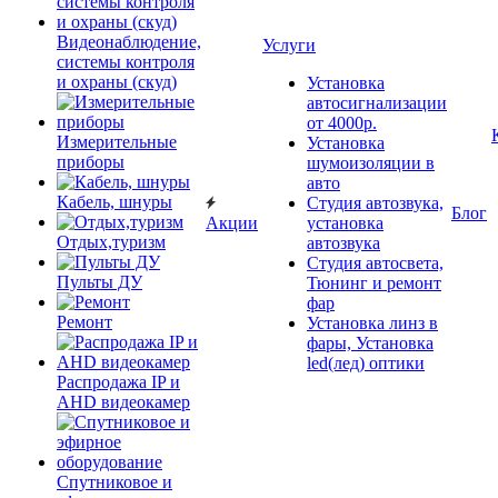
Видеонаблюдение,
Услуги
системы контроля
и охраны (скуд)
Установка
автосигнализации
от 4000р.
Измерительные
Установка
приборы
шумоизоляции в
авто
Кабель, шнуры
Студия автозвука,
Блог
Акции
установка
Отдых,туризм
автозвука
Студия автосвета,
Пульты ДУ
Тюнинг и ремонт
фар
Ремонт
Установка линз в
фары, Установка
led(лед) оптики
Распродажа IP и
AHD видеокамер
Спутниковое и