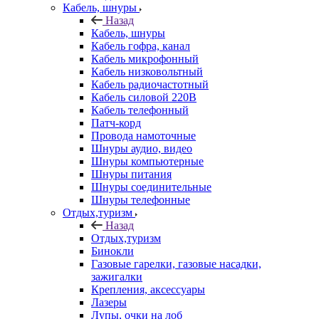
Кабель, шнуры
Назад
Кабель, шнуры
Кабель гофра, канал
Кабель микрофонный
Кабель низковольтный
Кабель радиочастотный
Кабель силовой 220В
Кабель телефонный
Патч-корд
Провода намоточные
Шнуры аудио, видео
Шнуры компьютерные
Шнуры питания
Шнуры соединительные
Шнуры телефонные
Отдых,туризм
Назад
Отдых,туризм
Бинокли
Газовые гарелки, газовые насадки,
зажигалки
Крепления, аксессуары
Лазеры
Лупы, очки на лоб