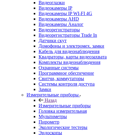
Видеоглазки
Видеокамеры IP
Видеокамеры IP WI-FI 4G
Видеокамеры AHD
Видеокамеры Аналог
Видеорегистраторы
Видеорегистраторы Trade In
Датчики скут
Домофоны и электромех. замки
Кабель для видеонаблюдения
Квадраторы, карты видеозахвата
Комплекты видеонаблюдения
Охранные системы
Программное обеспечение
Свитчи, коммутаторы
Системы контроля доступа
Замки
Измерительные приборы
Назад
Измерительные приборы
Головка измерительная
Мультиметры
Пирометр
Экологические тестеры
Эндоскопы