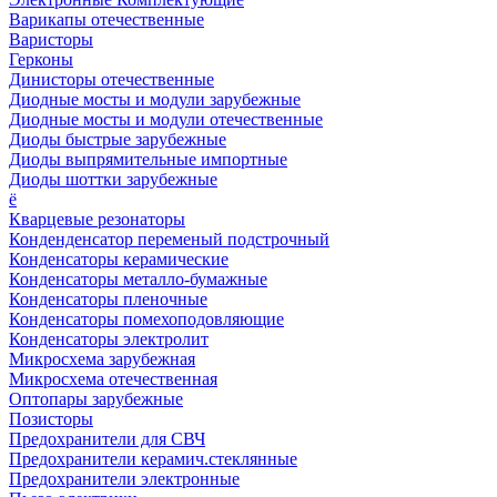
Варикапы отечественные
Варисторы
Герконы
Динисторы отечественные
Диодные мосты и модули зарубежные
Диодные мосты и модули отечественные
Диоды быстрые зарубежные
Диоды выпрямительные импортные
Диоды шоттки зарубежные
ё
Кварцевые резонаторы
Конденденсатор переменый подстрочный
Конденсаторы керамические
Конденсаторы металло-бумажные
Конденсаторы пленочные
Конденсаторы помехоподовляющие
Конденсаторы электролит
Микросхема зарубежная
Микросхема отечественная
Оптопары зарубежные
Позисторы
Предохранители для СВЧ
Предохранители керамич.стеклянные
Предохранители электронные