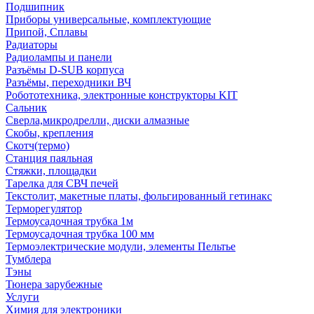
Подшипник
Приборы универсальные, комплектующие
Припой, Сплавы
Радиаторы
Радиолампы и панели
Разъёмы D-SUB корпуса
Разъёмы, переходники ВЧ
Робототехника, электронные конструкторы KIT
Сальник
Сверла,микродрелли, диски алмазные
Скобы, крепления
Скотч(термо)
Станция паяльная
Стяжки, площадки
Тарелка для СВЧ печей
Текстолит, макетные платы, фольгированный гетинакс
Терморегулятор
Термоусадочная трубка 1м
Термоусадочная трубка 100 мм
Термоэлектрические модули, элементы Пельтье
Тумблера
Тэны
Тюнера зарубежные
Услуги
Химия для электроники