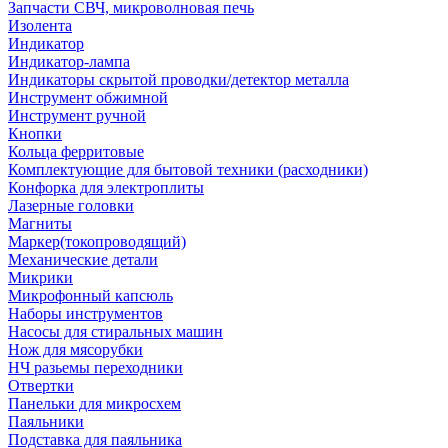
Запчасти СВЧ, микроволновая печь
Изолента
Индикатор
Индикатор-лампа
Индикаторы скрытой проводки/детектор металла
Инструмент обжимной
Инструмент ручной
Кнопки
Кольца ферритовые
Комплектующие для бытовой техники (расходники)
Конфорка для электроплиты
Лазерные головки
Магниты
Маркер(токопроводящий)
Механические детали
Микрики
Микрофонный капсюль
Наборы инструментов
Насосы для стиральных машин
Нож для мясорубки
НЧ разьемы переходники
Отвертки
Панельки для микросхем
Паяльники
Подставка для паяльника