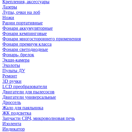
Крепления, аксессуары
Лазеры
Лупы, очки на лоб
Ножи
Рации портативные
Фонари аккумуляторные
Фонари кемпинговые
Фонари многостороннего применения
Фонари премиум класса
Фонари светодиодные
Фонарь- брелок
Экшн-камера
Эхолоты
Пульты ДУ
Ремонт
3D ручки
LCD преобразователи
Двигатели для пылесосов
Двигатели универсальные
Дроссель
Жало для паяльника
ЖК подсветка
Запчасти СВЧ, микроволновая печь
Изолента
Индикатор