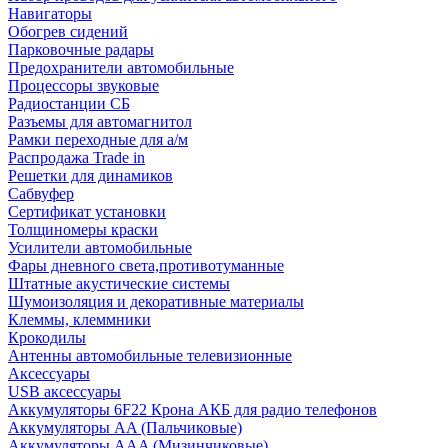
Навигаторы
Обогрев сидений
Парковочные радары
Предохранители автомобильные
Процессоры звуковые
Радиостанции СБ
Разъемы для автомагнитол
Рамки переходные для а/м
Распродажа Trade in
Решетки для динамиков
Сабвуфер
Сертификат установки
Толщиномеры краски
Усилители автомобильные
Фары дневного света,противотуманные
Штатные акустические системы
Шумоизоляция и декоративные материалы
Клеммы, клеммники
Крокодилы
Антенны автомобильные телевизионные
Аксессуары
USB аксессуары
Аккумуляторы 6F22 Крона АКБ для радио телефонов
Аккумуляторы AA (Пальчиковые)
Аккумуляторы AAA (Мизинчиковые)