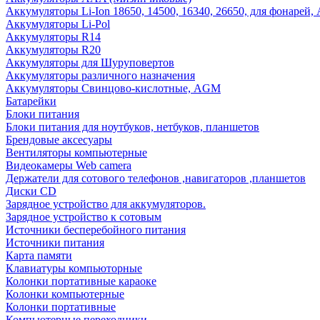
Аккумуляторы Li-Ion 18650, 14500, 16340, 26650, для фонарей,
Аккумуляторы Li-Pol
Аккумуляторы R14
Аккумуляторы R20
Аккумуляторы для Шуруповертов
Аккумуляторы различного назначения
Аккумуляторы Свинцово-кислотные, AGM
Батарейки
Блоки питания
Блоки питания для ноутбуков, нетбуков, планшетов
Брендовые аксесуары
Вентиляторы компьютерные
Видеокамеры Web camera
Держатели для сотового телефонов ,навигаторов ,планшетов
Диски CD
Зарядное устройство для аккумуляторов.
Зарядное устройство к сотовым
Источники бесперебойного питания
Источники питания
Карта памяти
Клавиатуры компьюторные
Колонки портативные караоке
Колонки компьютерные
Колонки портативные
Компьютерные переходники