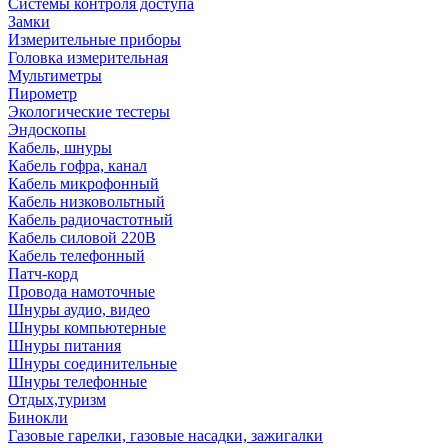
Системы контроля доступа
Замки
Измерительные приборы
Головка измерительная
Мультиметры
Пирометр
Экологические тестеры
Эндоскопы
Кабель, шнуры
Кабель гофра, канал
Кабель микрофонный
Кабель низковольтный
Кабель радиочастотный
Кабель силовой 220В
Кабель телефонный
Патч-корд
Провода намоточные
Шнуры аудио, видео
Шнуры компьютерные
Шнуры питания
Шнуры соединительные
Шнуры телефонные
Отдых,туризм
Бинокли
Газовые гарелки, газовые насадки, зажигалки