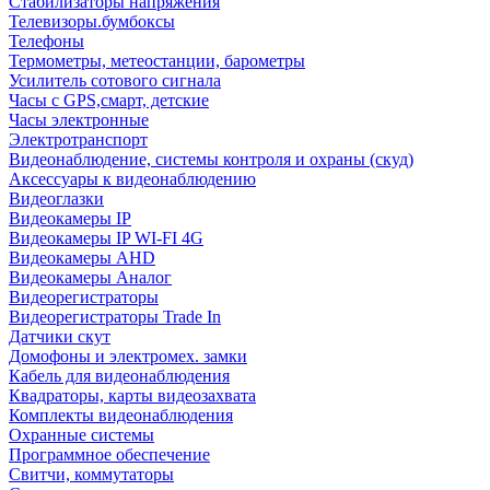
Стабилизаторы напряжения
Телевизоры.бумбоксы
Телефоны
Термометры, метеостанции, барометры
Усилитель сотового сигнала
Часы с GPS,смарт, детские
Часы электронные
Электротранспорт
Видеонаблюдение, системы контроля и охраны (скуд)
Аксессуары к видеонаблюдению
Видеоглазки
Видеокамеры IP
Видеокамеры IP WI-FI 4G
Видеокамеры AHD
Видеокамеры Аналог
Видеорегистраторы
Видеорегистраторы Trade In
Датчики скут
Домофоны и электромех. замки
Кабель для видеонаблюдения
Квадраторы, карты видеозахвата
Комплекты видеонаблюдения
Охранные системы
Программное обеспечение
Свитчи, коммутаторы