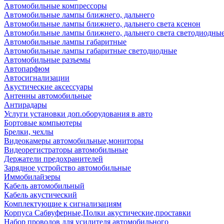
Автомобильные компрессоры
Автомобильные лампы ближнего, дальнего
Автомобильные лампы ближнего, дальнего света ксенон
Автомобильные лампы ближнего, дальнего света светодиодны
Автомобильные лампы габаритные
Автомобильные лампы габаритные светодиодные
Автомобильные разъемы
Автопарфюм
Автосигнализации
Акустические аксессуары
Антенны автомобильные
Антирадары
Услуги установки доп.оборудования в авто
Бортовые компьютеры
Брелки, чехлы
Видеокамеры автомобильные,мониторы
Видеорегистраторы автомобильные
Держатели предохранителей
Зарядное устройство автомобильные
Иммобилайзеры
Кабель автомобильный
Кабель акустический
Комплектующие к сигнализациям
Корпуса Сабвуферные,Полки акустические,проставки
Набор проводов для усилителя автомобильного