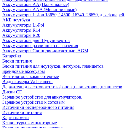
Аккумуляторы AA (Пальчиковые)
Аккумуляторы AAA (Мизинчиковые)
Аккумуляторы Li-Ion 18650, 14500, 16340, 26650, для фонарей,
АКБ ноутбука
Аккумуляторы Li-Pol
Аккумуляторы R14
Аккумуляторы R20
Аккумуляторы для Шуруповертов
Аккумуляторы различного назначения
Аккумуляторы Свинцово-кислотные, AGM
Батарейки
Блоки питания
Блоки питания для ноутбуков, нетбуков, планшетов
Брендовые аксесуары
Вентиляторы компьютерные
Видеокамеры Web camera
Держатели для сотового телефонов ,навигаторов ,планшетов
Диски CD
Зарядное устройство для аккумуляторов.
Зарядное устройство к сотовым
Источники бесперебойного питания
Источники питания
Карта памяти
Клавиатуры компьюторные
Колонки портативные караоке