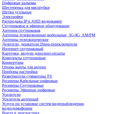
Цифровые разъемы
Шестеренка для мясорубки
Щетки угольные
Электрофен
Распродажа IP и AHD видеокамер
Спутниковое и эфирное оборудование
Антенна спутниковая
Антенны телевизионные,мобильные, 3G/4G, AM/FM
Антенны телескопические
Делители, держатели Diseq-переключатели
Интернет спутниковый
Карточки, модули дополнит.оплаты
Комплекты спутниковые
Конверторы
Опоры,мачты для антенн
Приборы настройки
Разветвители сумматоры TV
Ресиверы Кабельные цифровые
Ресиверы Спутниковые
Ресиверы Эфирные цифровые
Усилители
Усилитель антенный
Услуги по установке систем видеонаблюдения,
видеодомофонии
Выезд и диагностика