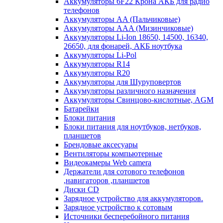
Аккумуляторы 6F22 Крона АКБ для радио
телефонов
Аккумуляторы AA (Пальчиковые)
Аккумуляторы AAA (Мизинчиковые)
Аккумуляторы Li-Ion 18650, 14500, 16340,
26650, для фонарей, АКБ ноутбука
Аккумуляторы Li-Pol
Аккумуляторы R14
Аккумуляторы R20
Аккумуляторы для Шуруповертов
Аккумуляторы различного назначения
Аккумуляторы Свинцово-кислотные, AGM
Батарейки
Блоки питания
Блоки питания для ноутбуков, нетбуков,
планшетов
Брендовые аксесуары
Вентиляторы компьютерные
Видеокамеры Web camera
Держатели для сотового телефонов
,навигаторов ,планшетов
Диски CD
Зарядное устройство для аккумуляторов.
Зарядное устройство к сотовым
Источники бесперебойного питания