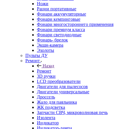
Ножи
Рации портативные
Фонари аккумуляторные
Фонари кемпинговые
Фонари многостороннего применения
Фонари премиум класса
Фонари светодиодные
Фонарь- брелок
Экшн-камера
Эхолоты
Пульты ДУ
Ремонт
Назад
Ремонт
3D ручки
LCD преобразователи
Двигатели для пылесосов
Двигатели универсальные
Дроссель
Жало для паяльника
ЖК подсветка
Запчасти СВЧ, микроволновая печь
Изолента
Индикатор
Индикатор-лампа