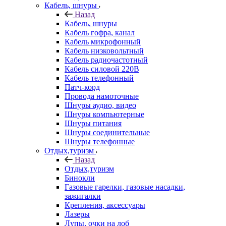
Кабель, шнуры
Назад
Кабель, шнуры
Кабель гофра, канал
Кабель микрофонный
Кабель низковольтный
Кабель радиочастотный
Кабель силовой 220В
Кабель телефонный
Патч-корд
Провода намоточные
Шнуры аудио, видео
Шнуры компьютерные
Шнуры питания
Шнуры соединительные
Шнуры телефонные
Отдых,туризм
Назад
Отдых,туризм
Бинокли
Газовые гарелки, газовые насадки,
зажигалки
Крепления, аксессуары
Лазеры
Лупы, очки на лоб