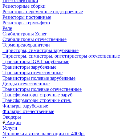
Пьезо-электрики
Резисторные сборки
Резисторы переменные подстроечные
Резисторы постоянные
Резисторы термо-фото
Реле
Стабилитроны Zener
Стабилитроны отечественные
Термопредохранители
Тиристоры, симисторы зарубежные
Тиристоры, симисторы, оптотиристоры отечественные
Транзисторы IGBT зарубежные
Транзисторы зарубежные
Транзисторы отечественные
Транзисторы полевые зарубежные
Диоды отечественные
Транзисторы полевые отечественные
Трансформаторы строчные заруб.
Трансформаторы строчные отеч.
Фильтры зарубежные
Фильтры отечественные
Экодеры
Акции
Услуги
Установка автосигнализации от 4000р.