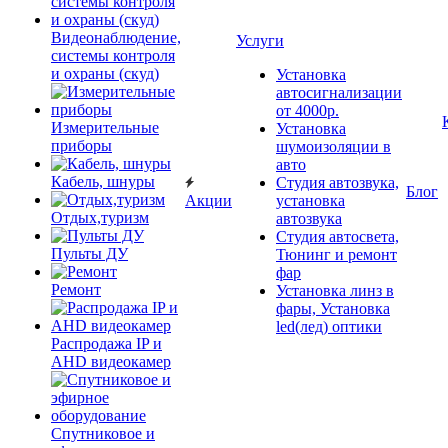
Видеонаблюдение,
Услуги
системы контроля
и охраны (скуд)
Установка
автосигнализации
от 4000р.
Измерительные
Установка
приборы
шумоизоляции в
авто
Кабель, шнуры
Студия автозвука,
Блог
Акции
установка
Отдых,туризм
автозвука
Студия автосвета,
Пульты ДУ
Тюнинг и ремонт
фар
Ремонт
Установка линз в
фары, Установка
led(лед) оптики
Распродажа IP и
AHD видеокамер
Спутниковое и