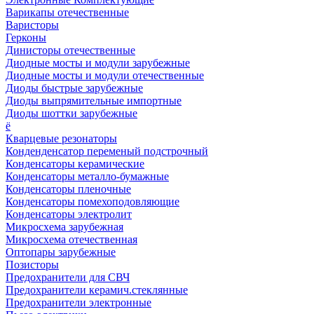
Варикапы отечественные
Варисторы
Герконы
Динисторы отечественные
Диодные мосты и модули зарубежные
Диодные мосты и модули отечественные
Диоды быстрые зарубежные
Диоды выпрямительные импортные
Диоды шоттки зарубежные
ё
Кварцевые резонаторы
Конденденсатор переменый подстрочный
Конденсаторы керамические
Конденсаторы металло-бумажные
Конденсаторы пленочные
Конденсаторы помехоподовляющие
Конденсаторы электролит
Микросхема зарубежная
Микросхема отечественная
Оптопары зарубежные
Позисторы
Предохранители для СВЧ
Предохранители керамич.стеклянные
Предохранители электронные