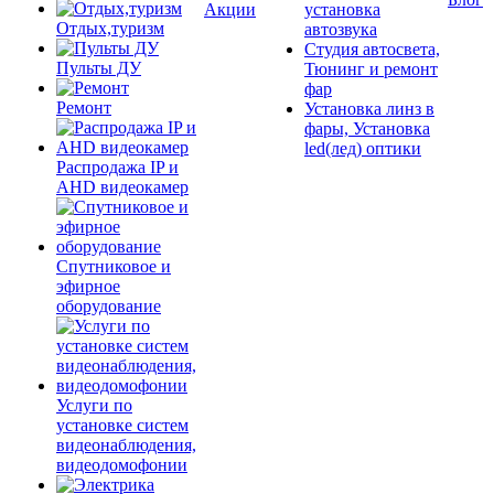
Акции
установка
Отдых,туризм
автозвука
Студия автосвета,
Пульты ДУ
Тюнинг и ремонт
фар
Ремонт
Установка линз в
фары, Установка
led(лед) оптики
Распродажа IP и
AHD видеокамер
Спутниковое и
эфирное
оборудование
Услуги по
установке систем
видеонаблюдения,
видеодомофонии