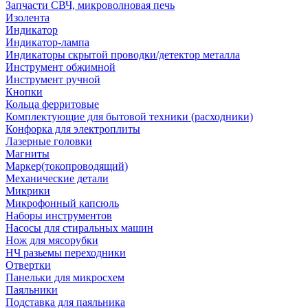
Запчасти СВЧ, микроволновая печь
Изолента
Индикатор
Индикатор-лампа
Индикаторы скрытой проводки/детектор металла
Инструмент обжимной
Инструмент ручной
Кнопки
Кольца ферритовые
Комплектующие для бытовой техники (расходники)
Конфорка для электроплиты
Лазерные головки
Магниты
Маркер(токопроводящий)
Механические детали
Микрики
Микрофонный капсюль
Наборы инструментов
Насосы для стиральных машин
Нож для мясорубки
НЧ разьемы переходники
Отвертки
Панельки для микросхем
Паяльники
Подставка для паяльника