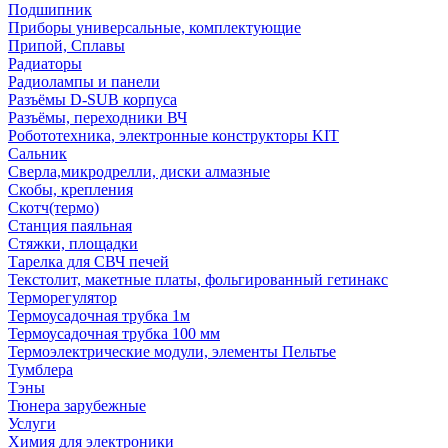
Подшипник
Приборы универсальные, комплектующие
Припой, Сплавы
Радиаторы
Радиолампы и панели
Разъёмы D-SUB корпуса
Разъёмы, переходники ВЧ
Робототехника, электронные конструкторы KIT
Сальник
Сверла,микродрелли, диски алмазные
Скобы, крепления
Скотч(термо)
Станция паяльная
Стяжки, площадки
Тарелка для СВЧ печей
Текстолит, макетные платы, фольгированный гетинакс
Терморегулятор
Термоусадочная трубка 1м
Термоусадочная трубка 100 мм
Термоэлектрические модули, элементы Пельтье
Тумблера
Тэны
Тюнера зарубежные
Услуги
Химия для электроники