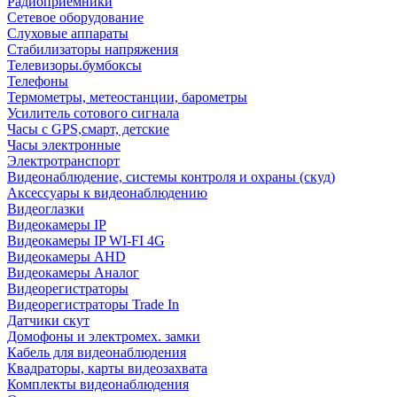
Радиоприемники
Сетевое оборудование
Слуховые аппараты
Стабилизаторы напряжения
Телевизоры.бумбоксы
Телефоны
Термометры, метеостанции, барометры
Усилитель сотового сигнала
Часы с GPS,смарт, детские
Часы электронные
Электротранспорт
Видеонаблюдение, системы контроля и охраны (скуд)
Аксессуары к видеонаблюдению
Видеоглазки
Видеокамеры IP
Видеокамеры IP WI-FI 4G
Видеокамеры AHD
Видеокамеры Аналог
Видеорегистраторы
Видеорегистраторы Trade In
Датчики скут
Домофоны и электромех. замки
Кабель для видеонаблюдения
Квадраторы, карты видеозахвата
Комплекты видеонаблюдения