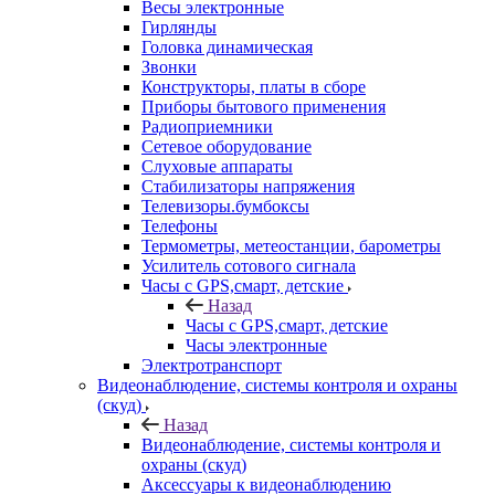
Весы электронные
Гирлянды
Головка динамическая
Звонки
Конструкторы, платы в сборе
Приборы бытового применения
Радиоприемники
Сетевое оборудование
Слуховые аппараты
Стабилизаторы напряжения
Телевизоры.бумбоксы
Телефоны
Термометры, метеостанции, барометры
Усилитель сотового сигнала
Часы с GPS,смарт, детские
Назад
Часы с GPS,смарт, детские
Часы электронные
Электротранспорт
Видеонаблюдение, системы контроля и охраны
(скуд)
Назад
Видеонаблюдение, системы контроля и
охраны (скуд)
Аксессуары к видеонаблюдению