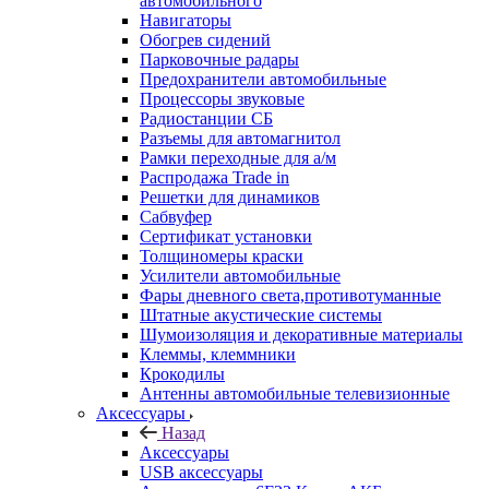
автомобильного
Навигаторы
Обогрев сидений
Парковочные радары
Предохранители автомобильные
Процессоры звуковые
Радиостанции СБ
Разъемы для автомагнитол
Рамки переходные для а/м
Распродажа Trade in
Решетки для динамиков
Сабвуфер
Сертификат установки
Толщиномеры краски
Усилители автомобильные
Фары дневного света,противотуманные
Штатные акустические системы
Шумоизоляция и декоративные материалы
Клеммы, клеммники
Крокодилы
Антенны автомобильные телевизионные
Аксессуары
Назад
Аксессуары
USB аксессуары