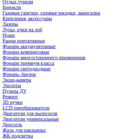
Отдых,туризм
Бинокли
Газовые гарелки, газовые насадки, зажигалки
Крепления, аксессуары
Лазеры
Лупы, очки на лоб
Ножи
Рации портативные
Фонари аккумуляторные
Фонари кемпинговые
Фонари многостороннего применения
Фонари премиум класса
Фонари светодиодные
Фонарь- брелок
Экшн-камера
Эхолоты
Пульты ДУ
Ремонт
3D ручки
LCD преобразователи
Двигатели для пылесосов
Двигатели универсальные
Дроссель
Жало для паяльника
ЖК подсветка