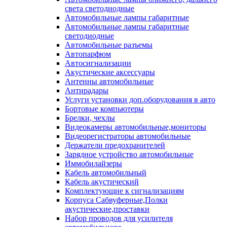
света светодиодные
Автомобильные лампы габаритные
Автомобильные лампы габаритные
светодиодные
Автомобильные разъемы
Автопарфюм
Автосигнализации
Акустические аксессуары
Антенны автомобильные
Антирадары
Услуги установки доп.оборудования в авто
Бортовые компьютеры
Брелки, чехлы
Видеокамеры автомобильные,мониторы
Видеорегистраторы автомобильные
Держатели предохранителей
Зарядное устройство автомобильные
Иммобилайзеры
Кабель автомобильный
Кабель акустический
Комплектующие к сигнализациям
Корпуса Сабвуферные,Полки
акустические,проставки
Набор проводов для усилителя