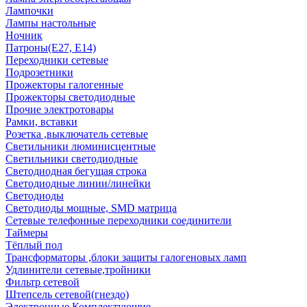
Лампочки
Лампы настольные
Ночник
Патроны(Е27, Е14)
Переходники сетевые
Подрозетники
Прожекторы галогенные
Прожекторы светодиодные
Прочие электротовары
Рамки, вставки
Розетка ,выключатель сетевые
Светильники люминисцентные
Светильники светодиодные
Светодиодная бегущая строка
Светодиодные линии/линейки
Светодиоды
Светодиоды мощные, SMD матрица
Сетевые телефонные переходники соединители
Таймеры
Тёплый пол
Трансформаторы ,блоки защиты галогеновых ламп
Удлинители сетевые,тройники
Фильтр сетевой
Штепсель сетевой(гнездо)
Электронные Комплектующие