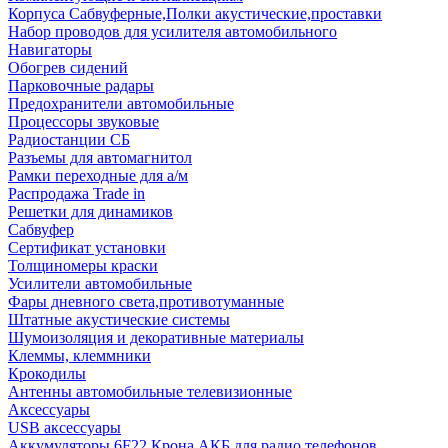
Корпуса Сабвуферные,Полки акустические,проставки
Набор проводов для усилителя автомобильного
Навигаторы
Обогрев сидений
Парковочные радары
Предохранители автомобильные
Процессоры звуковые
Радиостанции СБ
Разъемы для автомагнитол
Рамки переходные для а/м
Распродажа Trade in
Решетки для динамиков
Сабвуфер
Сертификат установки
Толщиномеры краски
Усилители автомобильные
Фары дневного света,противотуманные
Штатные акустические системы
Шумоизоляция и декоративные материалы
Клеммы, клеммники
Крокодилы
Антенны автомобильные телевизионные
Аксессуары
USB аксессуары
Аккумуляторы 6F22 Крона АКБ для радио телефонов