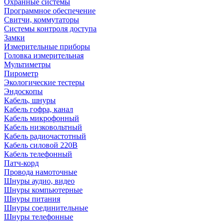
Охранные системы
Программное обеспечение
Свитчи, коммутаторы
Системы контроля доступа
Замки
Измерительные приборы
Головка измерительная
Мультиметры
Пирометр
Экологические тестеры
Эндоскопы
Кабель, шнуры
Кабель гофра, канал
Кабель микрофонный
Кабель низковольтный
Кабель радиочастотный
Кабель силовой 220В
Кабель телефонный
Патч-корд
Провода намоточные
Шнуры аудио, видео
Шнуры компьютерные
Шнуры питания
Шнуры соединительные
Шнуры телефонные