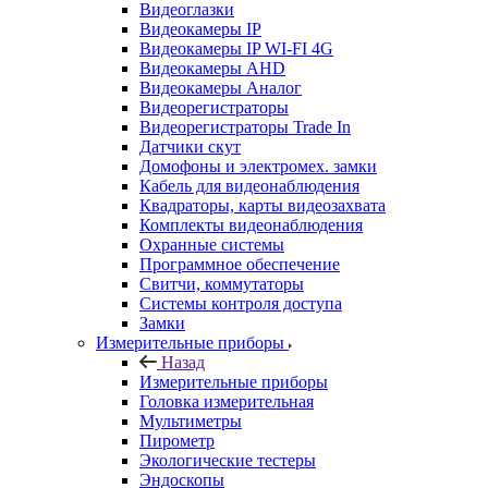
Видеоглазки
Видеокамеры IP
Видеокамеры IP WI-FI 4G
Видеокамеры AHD
Видеокамеры Аналог
Видеорегистраторы
Видеорегистраторы Trade In
Датчики скут
Домофоны и электромех. замки
Кабель для видеонаблюдения
Квадраторы, карты видеозахвата
Комплекты видеонаблюдения
Охранные системы
Программное обеспечение
Свитчи, коммутаторы
Системы контроля доступа
Замки
Измерительные приборы
Назад
Измерительные приборы
Головка измерительная
Мультиметры
Пирометр
Экологические тестеры
Эндоскопы