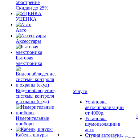
обострение
Скидки до 25%
УЦЕНКА
Авто
Аксессуары
Бытовая
электроника
Видеонаблюдение,
Услуги
системы контроля
и охраны (скуд)
Установка
автосигнализации
от 4000р.
Измерительные
Установка
приборы
шумоизоляции в
авто
Кабель, шнуры
Студия автозвука,
Блог