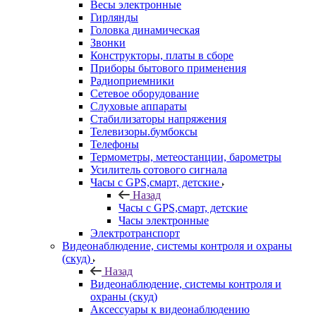
Весы электронные
Гирлянды
Головка динамическая
Звонки
Конструкторы, платы в сборе
Приборы бытового применения
Радиоприемники
Сетевое оборудование
Слуховые аппараты
Стабилизаторы напряжения
Телевизоры.бумбоксы
Телефоны
Термометры, метеостанции, барометры
Усилитель сотового сигнала
Часы с GPS,смарт, детские
Назад
Часы с GPS,смарт, детские
Часы электронные
Электротранспорт
Видеонаблюдение, системы контроля и охраны
(скуд)
Назад
Видеонаблюдение, системы контроля и
охраны (скуд)
Аксессуары к видеонаблюдению