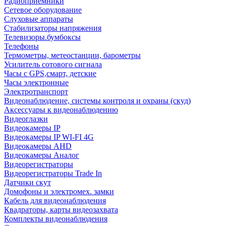
Радиоприемники
Сетевое оборудование
Слуховые аппараты
Стабилизаторы напряжения
Телевизоры.бумбоксы
Телефоны
Термометры, метеостанции, барометры
Усилитель сотового сигнала
Часы с GPS,смарт, детские
Часы электронные
Электротранспорт
Видеонаблюдение, системы контроля и охраны (скуд)
Аксессуары к видеонаблюдению
Видеоглазки
Видеокамеры IP
Видеокамеры IP WI-FI 4G
Видеокамеры AHD
Видеокамеры Аналог
Видеорегистраторы
Видеорегистраторы Trade In
Датчики скут
Домофоны и электромех. замки
Кабель для видеонаблюдения
Квадраторы, карты видеозахвата
Комплекты видеонаблюдения