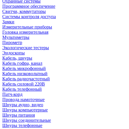
Охранные системы
Программное обеспечение
Свитчи, коммутаторы
Системы контроля доступа
Замки
Измерительные приборы
Головка измерительная
Мультиметры
Пирометр
Экологические тестеры
Эндоскопы
Кабель, шнуры
Кабель гофра, канал
Кабель микрофонный
Кабель низковольтный
Кабель радиочастотный
Кабель силовой 220В
Кабель телефонный
Патч-корд
Провода намоточные
Шнуры аудио, видео
Шнуры компьютерные
Шнуры питания
Шнуры соединительные
Шнуры телефонные