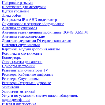
Цифровые разъемы
Шестеренка для мясорубки
Щетки угольные
Электрофен
Распродажа IP и AHD видеокамер
Спутниковое и эфирное оборудование
Антенна спутниковая
Антенны телевизионные,мобильные, 3G/4G, AM/FM
Антенны телескопические
Делители, держатели Diseq-переключатели
Интернет спутниковый
Карточки, модули дополнит.оплаты
Комплекты спутниковые
Конверторы
Опоры,мачты для антенн
Приборы настройки
Разветвители сумматоры TV
Ресиверы Кабельные цифровые
Ресиверы Спутниковые
Ресиверы Эфирные цифровые
Усилители
Усилитель антенный
Услуги по установке систем видеонаблюдения,
видеодомофонии
Выезд и диагностика