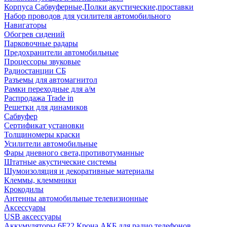
Корпуса Сабвуферные,Полки акустические,проставки
Набор проводов для усилителя автомобильного
Навигаторы
Обогрев сидений
Парковочные радары
Предохранители автомобильные
Процессоры звуковые
Радиостанции СБ
Разъемы для автомагнитол
Рамки переходные для а/м
Распродажа Trade in
Решетки для динамиков
Сабвуфер
Сертификат установки
Толщиномеры краски
Усилители автомобильные
Фары дневного света,противотуманные
Штатные акустические системы
Шумоизоляция и декоративные материалы
Клеммы, клеммники
Крокодилы
Антенны автомобильные телевизионные
Аксессуары
USB аксессуары
Аккумуляторы 6F22 Крона АКБ для радио телефонов