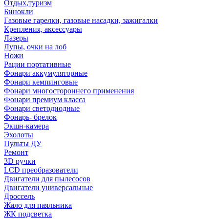
Отдых,туризм
Бинокли
Газовые гарелки, газовые насадки, зажигалки
Крепления, аксессуары
Лазеры
Лупы, очки на лоб
Ножи
Рации портативные
Фонари аккумуляторные
Фонари кемпинговые
Фонари многостороннего применения
Фонари премиум класса
Фонари светодиодные
Фонарь- брелок
Экшн-камера
Эхолоты
Пульты ДУ
Ремонт
3D ручки
LCD преобразователи
Двигатели для пылесосов
Двигатели универсальные
Дроссель
Жало для паяльника
ЖК подсветка