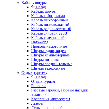
Кабель, шнуры
Назад
Кабель, шнуры
Кабель гофра, канал
Кабель микрофонный
Кабель низковольтный
Кабель радиочастотный
Кабель силовой 220В
Кабель телефонный
Патч-корд
Провода намоточные
Шнуры аудио, видео
Шнуры компьютерные
Шнуры питания
Шнуры соединительные
Шнуры телефонные
Отдых,туризм
Назад
Отдых,туризм
Бинокли
Газовые гарелки, газовые насадки,
зажигалки
Крепления, аксессуары
Лазеры
Лупы, очки на лоб