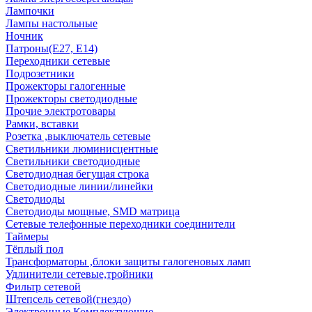
Лампочки
Лампы настольные
Ночник
Патроны(Е27, Е14)
Переходники сетевые
Подрозетники
Прожекторы галогенные
Прожекторы светодиодные
Прочие электротовары
Рамки, вставки
Розетка ,выключатель сетевые
Светильники люминисцентные
Светильники светодиодные
Светодиодная бегущая строка
Светодиодные линии/линейки
Светодиоды
Светодиоды мощные, SMD матрица
Сетевые телефонные переходники соединители
Таймеры
Тёплый пол
Трансформаторы ,блоки защиты галогеновых ламп
Удлинители сетевые,тройники
Фильтр сетевой
Штепсель сетевой(гнездо)
Электронные Комплектующие