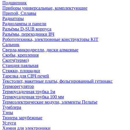
Подшипник
Приборы универсальные, комплектующие
Припой, Сплавы
Радиаторы
Радиолампы и панели
Разъёмы D-SUB корпуса
Разъёмы, переходники ВЧ
Робототехника, электронные конструкторы KIT
Сальник
Сверла,микродрелли, диски алмазные
Скобы, крепления
Скотч(термо)
Станция паяльная
Стяжки, площадки
Тарелка для СВЧ печей
Текстолит, макетные платы, фольгированный гетинакс
Терморегулятор
Термоусадочная трубка 1м
Термоусадочная трубка 100 мм
Термоэлектрические модули, элементы Пельтье
Тумблера
Тэны
Тюнера зарубежные
Услуги
Химия для электроники