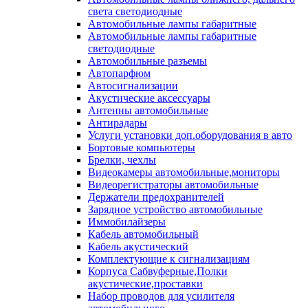
света светодиодные
Автомобильные лампы габаритные
Автомобильные лампы габаритные
светодиодные
Автомобильные разъемы
Автопарфюм
Автосигнализации
Акустические аксессуары
Антенны автомобильные
Антирадары
Услуги установки доп.оборудования в авто
Бортовые компьютеры
Брелки, чехлы
Видеокамеры автомобильные,мониторы
Видеорегистраторы автомобильные
Держатели предохранителей
Зарядное устройство автомобильные
Иммобилайзеры
Кабель автомобильный
Кабель акустический
Комплектующие к сигнализациям
Корпуса Сабвуферные,Полки
акустические,проставки
Набор проводов для усилителя