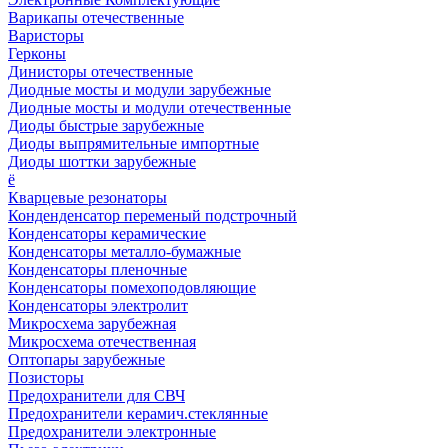
Варикапы отечественные
Варисторы
Герконы
Динисторы отечественные
Диодные мосты и модули зарубежные
Диодные мосты и модули отечественные
Диоды быстрые зарубежные
Диоды выпрямительные импортные
Диоды шоттки зарубежные
ё
Кварцевые резонаторы
Конденденсатор переменый подстрочный
Конденсаторы керамические
Конденсаторы металло-бумажные
Конденсаторы пленочные
Конденсаторы помехоподовляющие
Конденсаторы электролит
Микросхема зарубежная
Микросхема отечественная
Оптопары зарубежные
Позисторы
Предохранители для СВЧ
Предохранители керамич.стеклянные
Предохранители электронные