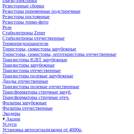
Пьезо-электрики
Резисторные сборки
Резисторы переменные подстроечные
Резисторы постоянные
Резисторы термо-фото
Реле
Стабилитроны Zener
Стабилитроны отечественные
Термопредохранители
Тиристоры, симисторы зарубежные
Тиристоры, симисторы, оптотиристоры отечественные
Транзисторы IGBT зарубежные
Транзисторы зарубежные
Транзисторы отечественные
Транзисторы полевые зарубежные
Диоды отечественные
Транзисторы полевые отечественные
Трансформаторы строчные заруб.
Трансформаторы строчные отеч.
Фильтры зарубежные
Фильтры отечественные
Экодеры
Акции
Услуги
Установка автосигнализации от 4000р.