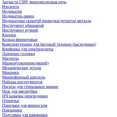
Запчасти СВЧ, микроволновая печь
Изолента
Индикатор
Индикатор-лампа
Индикаторы скрытой проводки/детектор металла
Инструмент обжимной
Инструмент ручной
Кнопки
Кольца ферритовые
Комплектующие для бытовой техники (расходники)
Конфорка для электроплиты
Лазерные головки
Магниты
Маркер(токопроводящий)
Механические детали
Микрики
Микрофонный капсюль
Наборы инструментов
Насосы для стиральных машин
Нож для мясорубки
НЧ разьемы переходники
Отвертки
Панельки для микросхем
Паяльники
Подставка для паяльника