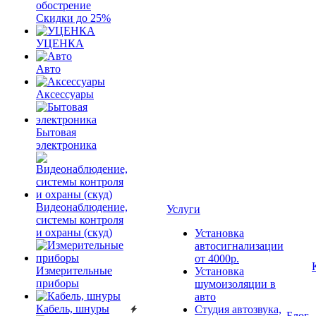
обострение
Скидки до 25%
УЦЕНКА
Авто
Аксессуары
Бытовая
электроника
Видеонаблюдение,
Услуги
системы контроля
и охраны (скуд)
Установка
автосигнализации
от 4000р.
Измерительные
Установка
приборы
шумоизоляции в
авто
Кабель, шнуры
Студия автозвука,
Блог