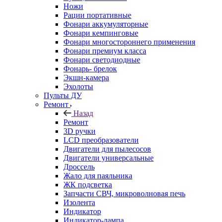
Ножи
Рации портативные
Фонари аккумуляторные
Фонари кемпинговые
Фонари многостороннего применения
Фонари премиум класса
Фонари светодиодные
Фонарь- брелок
Экшн-камера
Эхолоты
Пульты ДУ
Ремонт
Назад
Ремонт
3D ручки
LCD преобразователи
Двигатели для пылесосов
Двигатели универсальные
Дроссель
Жало для паяльника
ЖК подсветка
Запчасти СВЧ, микроволновая печь
Изолента
Индикатор
Индикатор-лампа