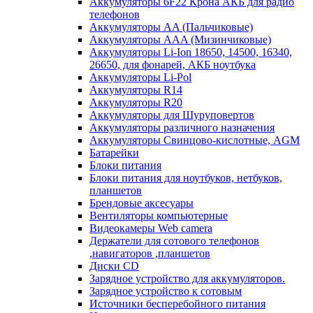
Аккумуляторы 6F22 Крона АКБ для радио
телефонов
Аккумуляторы AA (Пальчиковые)
Аккумуляторы AAA (Мизинчиковые)
Аккумуляторы Li-Ion 18650, 14500, 16340,
26650, для фонарей, АКБ ноутбука
Аккумуляторы Li-Pol
Аккумуляторы R14
Аккумуляторы R20
Аккумуляторы для Шуруповертов
Аккумуляторы различного назначения
Аккумуляторы Свинцово-кислотные, AGM
Батарейки
Блоки питания
Блоки питания для ноутбуков, нетбуков,
планшетов
Брендовые аксесуары
Вентиляторы компьютерные
Видеокамеры Web camera
Держатели для сотового телефонов
,навигаторов ,планшетов
Диски CD
Зарядное устройство для аккумуляторов.
Зарядное устройство к сотовым
Источники бесперебойного питания