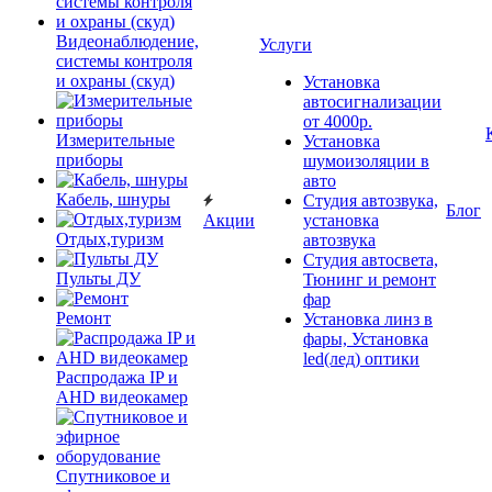
Видеонаблюдение,
Услуги
системы контроля
и охраны (скуд)
Установка
автосигнализации
от 4000р.
Измерительные
Установка
приборы
шумоизоляции в
авто
Кабель, шнуры
Студия автозвука,
Блог
Акции
установка
Отдых,туризм
автозвука
Студия автосвета,
Пульты ДУ
Тюнинг и ремонт
фар
Ремонт
Установка линз в
фары, Установка
led(лед) оптики
Распродажа IP и
AHD видеокамер
Спутниковое и