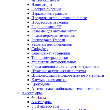
автомобильного
Навигаторы
Обогрев сидений
Парковочные радары
Предохранители автомобильные
Процессоры звуковые
Радиостанции СБ
Разъемы для автомагнитол
Рамки переходные для а/м
Распродажа Trade in
Решетки для динамиков
Сабвуфер
Сертификат установки
Толщиномеры краски
Усилители автомобильные
Фары дневного света,противотуманные
Штатные акустические системы
Шумоизоляция и декоративные материалы
Клеммы, клеммники
Крокодилы
Антенны автомобильные телевизионные
Аксессуары
Назад
Аксессуары
USB аксессуары