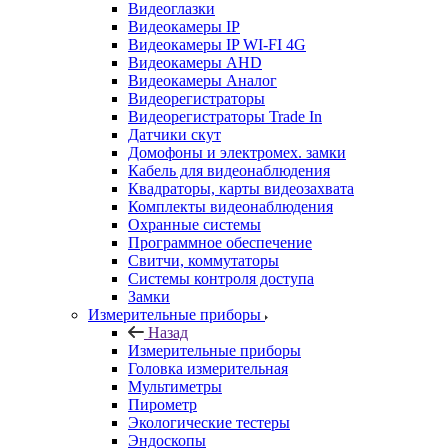
Видеоглазки
Видеокамеры IP
Видеокамеры IP WI-FI 4G
Видеокамеры AHD
Видеокамеры Аналог
Видеорегистраторы
Видеорегистраторы Trade In
Датчики скут
Домофоны и электромех. замки
Кабель для видеонаблюдения
Квадраторы, карты видеозахвата
Комплекты видеонаблюдения
Охранные системы
Программное обеспечение
Свитчи, коммутаторы
Системы контроля доступа
Замки
Измерительные приборы
Назад
Измерительные приборы
Головка измерительная
Мультиметры
Пирометр
Экологические тестеры
Эндоскопы