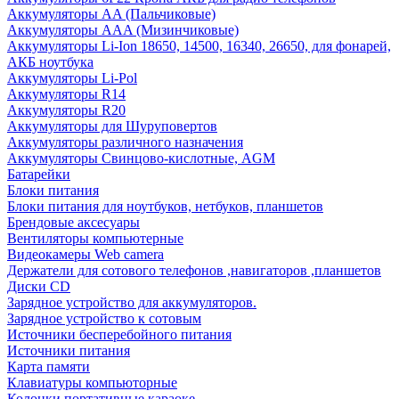
Аккумуляторы AA (Пальчиковые)
Аккумуляторы AAA (Мизинчиковые)
Аккумуляторы Li-Ion 18650, 14500, 16340, 26650, для фонарей,
АКБ ноутбука
Аккумуляторы Li-Pol
Аккумуляторы R14
Аккумуляторы R20
Аккумуляторы для Шуруповертов
Аккумуляторы различного назначения
Аккумуляторы Свинцово-кислотные, AGM
Батарейки
Блоки питания
Блоки питания для ноутбуков, нетбуков, планшетов
Брендовые аксесуары
Вентиляторы компьютерные
Видеокамеры Web camera
Держатели для сотового телефонов ,навигаторов ,планшетов
Диски CD
Зарядное устройство для аккумуляторов.
Зарядное устройство к сотовым
Источники бесперебойного питания
Источники питания
Карта памяти
Клавиатуры компьюторные
Колонки портативные караоке