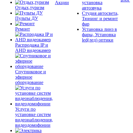
Акции
установка
Отдых,туризм
автозвука
Студия автосвета,
Пульты ДУ
Тюнинг и ремонт
фар
Ремонт
Установка линз в
фары, Установка
led(лед) оптики
Распродажа IP и
AHD видеокамер
Спутниковое и
эфирное
оборудование
Услуги по
установке систем
видеонаблюдения,
видеодомофонии