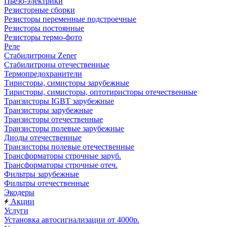
Пьезо-электрики
Резисторные сборки
Резисторы переменные подстроечные
Резисторы постоянные
Резисторы термо-фото
Реле
Стабилитроны Zener
Стабилитроны отечественные
Термопредохранители
Тиристоры, симисторы зарубежные
Тиристоры, симисторы, оптотиристоры отечественные
Транзисторы IGBT зарубежные
Транзисторы зарубежные
Транзисторы отечественные
Транзисторы полевые зарубежные
Диоды отечественные
Транзисторы полевые отечественные
Трансформаторы строчные заруб.
Трансформаторы строчные отеч.
Фильтры зарубежные
Фильтры отечественные
Экодеры
Акции
Услуги
Установка автосигнализации от 4000р.