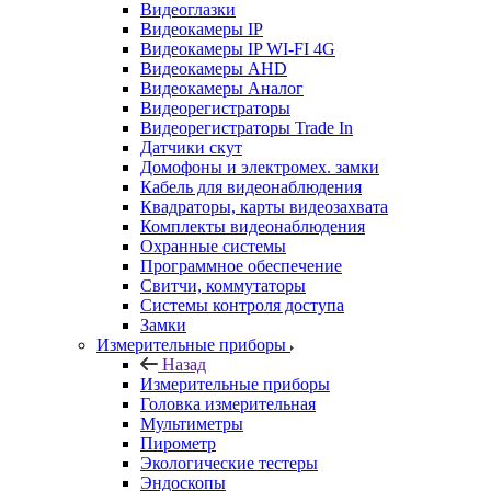
Видеоглазки
Видеокамеры IP
Видеокамеры IP WI-FI 4G
Видеокамеры AHD
Видеокамеры Аналог
Видеорегистраторы
Видеорегистраторы Trade In
Датчики скут
Домофоны и электромех. замки
Кабель для видеонаблюдения
Квадраторы, карты видеозахвата
Комплекты видеонаблюдения
Охранные системы
Программное обеспечение
Свитчи, коммутаторы
Системы контроля доступа
Замки
Измерительные приборы
Назад
Измерительные приборы
Головка измерительная
Мультиметры
Пирометр
Экологические тестеры
Эндоскопы