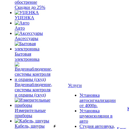
обострение
Скидки до 25%
УЦЕНКА
Авто
Аксессуары
Бытовая
электроника
Видеонаблюдение,
Услуги
системы контроля
и охраны (скуд)
Установка
автосигнализации
от 4000р.
Измерительные
Установка
приборы
шумоизоляции в
авто
Кабель, шнуры
Студия автозвука,
Блог