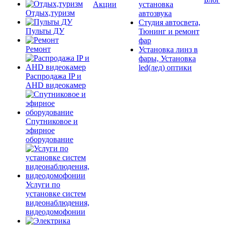
Акции
установка
Отдых,туризм
автозвука
Студия автосвета,
Пульты ДУ
Тюнинг и ремонт
фар
Ремонт
Установка линз в
фары, Установка
led(лед) оптики
Распродажа IP и
AHD видеокамер
Спутниковое и
эфирное
оборудование
Услуги по
установке систем
видеонаблюдения,
видеодомофонии