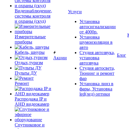
Видеонаблюдение,
Услуги
системы контроля
и охраны (скуд)
Установка
автосигнализации
от 4000р.
Измерительные
Установка
приборы
шумоизоляции в
авто
Кабель, шнуры
Студия автозвука,
Блог
Акции
установка
Отдых,туризм
автозвука
Студия автосвета,
Пульты ДУ
Тюнинг и ремонт
фар
Ремонт
Установка линз в
фары, Установка
led(лед) оптики
Распродажа IP и
AHD видеокамер
Спутниковое и