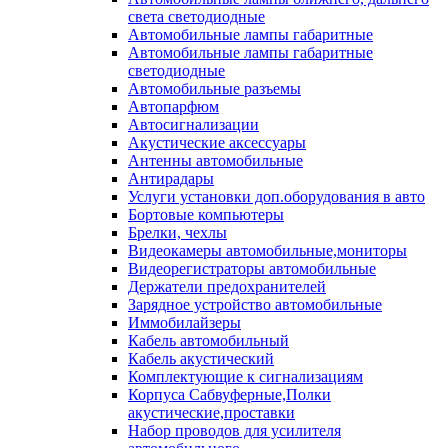
света светодиодные
Автомобильные лампы габаритные
Автомобильные лампы габаритные
светодиодные
Автомобильные разъемы
Автопарфюм
Автосигнализации
Акустические аксессуары
Антенны автомобильные
Антирадары
Услуги установки доп.оборудования в авто
Бортовые компьютеры
Брелки, чехлы
Видеокамеры автомобильные,мониторы
Видеорегистраторы автомобильные
Держатели предохранителей
Зарядное устройство автомобильные
Иммобилайзеры
Кабель автомобильный
Кабель акустический
Комплектующие к сигнализациям
Корпуса Сабвуферные,Полки
акустические,проставки
Набор проводов для усилителя