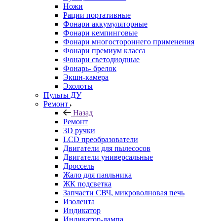
Ножи
Рации портативные
Фонари аккумуляторные
Фонари кемпинговые
Фонари многостороннего применения
Фонари премиум класса
Фонари светодиодные
Фонарь- брелок
Экшн-камера
Эхолоты
Пульты ДУ
Ремонт
Назад
Ремонт
3D ручки
LCD преобразователи
Двигатели для пылесосов
Двигатели универсальные
Дроссель
Жало для паяльника
ЖК подсветка
Запчасти СВЧ, микроволновая печь
Изолента
Индикатор
Индикатор-лампа