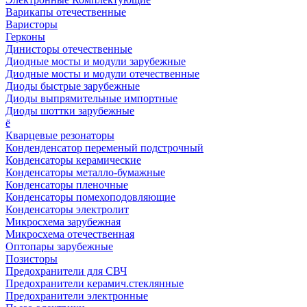
Варикапы отечественные
Варисторы
Герконы
Динисторы отечественные
Диодные мосты и модули зарубежные
Диодные мосты и модули отечественные
Диоды быстрые зарубежные
Диоды выпрямительные импортные
Диоды шоттки зарубежные
ё
Кварцевые резонаторы
Конденденсатор переменый подстрочный
Конденсаторы керамические
Конденсаторы металло-бумажные
Конденсаторы пленочные
Конденсаторы помехоподовляющие
Конденсаторы электролит
Микросхема зарубежная
Микросхема отечественная
Оптопары зарубежные
Позисторы
Предохранители для СВЧ
Предохранители керамич.стеклянные
Предохранители электронные