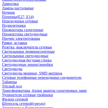
Лампочки
Лампы настольные
Ночник
Патроны(Е27, Е14)
Переходники сетевые
Подрозетники
Прожекторы галогенные
Прожекторы светодиодные
Прочие электротовары
Рамки, вставки
Розетка ,выключатель сетевые
Светильники люминисцентные
Светильники светодиодные
Светодиодная бегущая строка
Светодиодные линии/линейки
Светодиоды
Светодиоды мощные, SMD матрица
Сетевые телефонные переходники соединители
Таймеры
Тёплый пол
Трансформаторы ,блоки защиты галогеновых ламп
Удлинители сетевые,тройники
Фильтр сетевой
Штепсель сетевой(гнездо)
Электронные Комплектующие