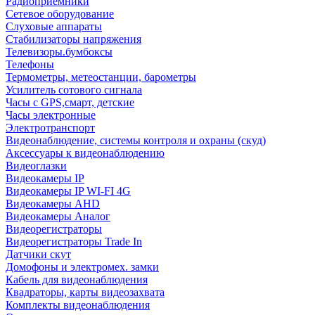
Радиоприемники
Сетевое оборудование
Слуховые аппараты
Стабилизаторы напряжения
Телевизоры.бумбоксы
Телефоны
Термометры, метеостанции, барометры
Усилитель сотового сигнала
Часы с GPS,смарт, детские
Часы электронные
Электротранспорт
Видеонаблюдение, системы контроля и охраны (скуд)
Аксессуары к видеонаблюдению
Видеоглазки
Видеокамеры IP
Видеокамеры IP WI-FI 4G
Видеокамеры AHD
Видеокамеры Аналог
Видеорегистраторы
Видеорегистраторы Trade In
Датчики скут
Домофоны и электромех. замки
Кабель для видеонаблюдения
Квадраторы, карты видеозахвата
Комплекты видеонаблюдения