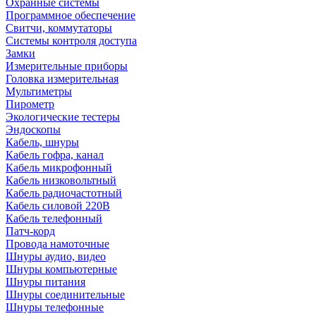
Охранные системы
Программное обеспечение
Свитчи, коммутаторы
Системы контроля доступа
Замки
Измерительные приборы
Головка измерительная
Мультиметры
Пирометр
Экологические тестеры
Эндоскопы
Кабель, шнуры
Кабель гофра, канал
Кабель микрофонный
Кабель низковольтный
Кабель радиочастотный
Кабель силовой 220В
Кабель телефонный
Патч-корд
Провода намоточные
Шнуры аудио, видео
Шнуры компьютерные
Шнуры питания
Шнуры соединительные
Шнуры телефонные