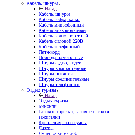
Кабель, шнуры
Назад
Кабель, шнуры
Кабель гофра, канал
Кабель микрофонный
Кабель низковольтный
Кабель радиочастотный
Кабель силовой 220В
Кабель телефонный
Патч-корд
Провода намоточные
Шнуры аудио, видео
Шнуры компьютерные
Шнуры питания
Шнуры соединительные
Шнуры телефонные
Отдых,туризм
Назад
Отдых,туризм
Бинокли
Газовые гарелки, газовые насадки,
зажигалки
Крепления, аксессуары
Лазеры
Лупы, очки на лоб