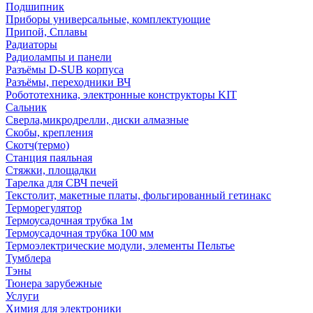
Подшипник
Приборы универсальные, комплектующие
Припой, Сплавы
Радиаторы
Радиолампы и панели
Разъёмы D-SUB корпуса
Разъёмы, переходники ВЧ
Робототехника, электронные конструкторы KIT
Сальник
Сверла,микродрелли, диски алмазные
Скобы, крепления
Скотч(термо)
Станция паяльная
Стяжки, площадки
Тарелка для СВЧ печей
Текстолит, макетные платы, фольгированный гетинакс
Терморегулятор
Термоусадочная трубка 1м
Термоусадочная трубка 100 мм
Термоэлектрические модули, элементы Пельтье
Тумблера
Тэны
Тюнера зарубежные
Услуги
Химия для электроники