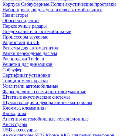
Корпуса Сабвуферные,Полки акустические,проставки
Набор проводов для усилителя автомобильного
Навигаторы
Обогрев сидений
Парковочные радары
Предохранители автомобильные
Процессоры звуковые
Радиостанции СБ
Разъемы для автомагнитол
Рамки переходные для а/м
Распродажа Trade in
Решетки для динамиков
Сабвуфер
Сертификат установки
Толщиномеры краски
Усилители автомобильные
Фары дневного света,противотуманные
Штатные акустические системы
Шумоизоляция и декоративные материалы
Клеммы, клеммники
Крокодилы
Антенны автомобильные телевизионные
Аксессуары
USB аксессуары
Аккумуляторы 6F22 Крона АКБ для радио телефонов