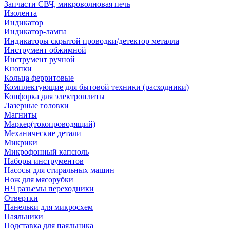
Запчасти СВЧ, микроволновая печь
Изолента
Индикатор
Индикатор-лампа
Индикаторы скрытой проводки/детектор металла
Инструмент обжимной
Инструмент ручной
Кнопки
Кольца ферритовые
Комплектующие для бытовой техники (расходники)
Конфорка для электроплиты
Лазерные головки
Магниты
Маркер(токопроводящий)
Механические детали
Микрики
Микрофонный капсюль
Наборы инструментов
Насосы для стиральных машин
Нож для мясорубки
НЧ разьемы переходники
Отвертки
Панельки для микросхем
Паяльники
Подставка для паяльника