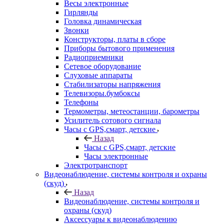
Весы электронные
Гирлянды
Головка динамическая
Звонки
Конструкторы, платы в сборе
Приборы бытового применения
Радиоприемники
Сетевое оборудование
Слуховые аппараты
Стабилизаторы напряжения
Телевизоры.бумбоксы
Телефоны
Термометры, метеостанции, барометры
Усилитель сотового сигнала
Часы с GPS,смарт, детские
Назад
Часы с GPS,смарт, детские
Часы электронные
Электротранспорт
Видеонаблюдение, системы контроля и охраны
(скуд)
Назад
Видеонаблюдение, системы контроля и
охраны (скуд)
Аксессуары к видеонаблюдению