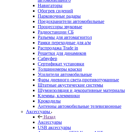
автомобильного
Навигаторы
Обогрев сидений
Парковочные радары
Предохранители автомобильные
Процессоры звуковые
Радиостанции СБ
Разъемы для автомагнитол
Рамки переходные для а/м
Распродажа Trade in
Решетки для динамиков
Сабвуфер
Сертификат установки
Толщиномеры краски
Усилители автомобильные
Фары дневного света,противотуманные
Штатные акустические системы
Шумоизоляция и декоративные материалы
Клеммы, клеммники
Крокодилы
Антенны автомобильные телевизионные
Аксессуары
Назад
Аксессуары
USB аксессуары