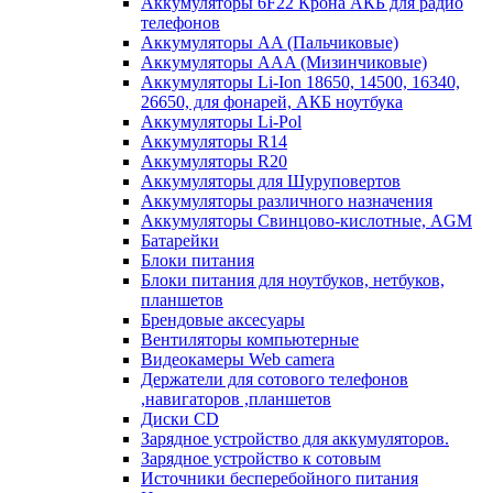
Аккумуляторы 6F22 Крона АКБ для радио
телефонов
Аккумуляторы AA (Пальчиковые)
Аккумуляторы AAA (Мизинчиковые)
Аккумуляторы Li-Ion 18650, 14500, 16340,
26650, для фонарей, АКБ ноутбука
Аккумуляторы Li-Pol
Аккумуляторы R14
Аккумуляторы R20
Аккумуляторы для Шуруповертов
Аккумуляторы различного назначения
Аккумуляторы Свинцово-кислотные, AGM
Батарейки
Блоки питания
Блоки питания для ноутбуков, нетбуков,
планшетов
Брендовые аксесуары
Вентиляторы компьютерные
Видеокамеры Web camera
Держатели для сотового телефонов
,навигаторов ,планшетов
Диски CD
Зарядное устройство для аккумуляторов.
Зарядное устройство к сотовым
Источники бесперебойного питания