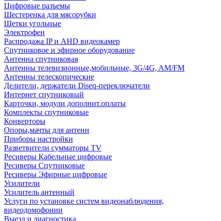
Цифровые разъемы
Шестеренка для мясорубки
Щетки угольные
Электрофен
Распродажа IP и AHD видеокамер
Спутниковое и эфирное оборудование
Антенна спутниковая
Антенны телевизионные,мобильные, 3G/4G, AM/FM
Антенны телескопические
Делители, держатели Diseq-переключатели
Интернет спутниковый
Карточки, модули дополнит.оплаты
Комплекты спутниковые
Конверторы
Опоры,мачты для антенн
Приборы настройки
Разветвители сумматоры TV
Ресиверы Кабельные цифровые
Ресиверы Спутниковые
Ресиверы Эфирные цифровые
Усилители
Усилитель антенный
Услуги по установке систем видеонаблюдения,
видеодомофонии
Выезд и диагностика