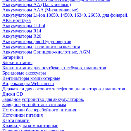
Аккумуляторы AA (Пальчиковые)
Аккумуляторы AAA (Мизинчиковые)
Аккумуляторы Li-Ion 18650, 14500, 16340, 26650, для фонарей,
АКБ ноутбука
Аккумуляторы Li-Pol
Аккумуляторы R14
Аккумуляторы R20
Аккумуляторы для Шуруповертов
Аккумуляторы различного назначения
Аккумуляторы Свинцово-кислотные, AGM
Батарейки
Блоки питания
Блоки питания для ноутбуков, нетбуков, планшетов
Брендовые аксесуары
Вентиляторы компьютерные
Видеокамеры Web camera
Держатели для сотового телефонов ,навигаторов ,планшетов
Диски CD
Зарядное устройство для аккумуляторов.
Зарядное устройство к сотовым
Источники бесперебойного питания
Источники питания
Карта памяти
Клавиатуры компьюторные
Колонки портативные караоке