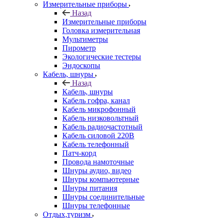
Измерительные приборы
Назад
Измерительные приборы
Головка измерительная
Мультиметры
Пирометр
Экологические тестеры
Эндоскопы
Кабель, шнуры
Назад
Кабель, шнуры
Кабель гофра, канал
Кабель микрофонный
Кабель низковольтный
Кабель радиочастотный
Кабель силовой 220В
Кабель телефонный
Патч-корд
Провода намоточные
Шнуры аудио, видео
Шнуры компьютерные
Шнуры питания
Шнуры соединительные
Шнуры телефонные
Отдых,туризм