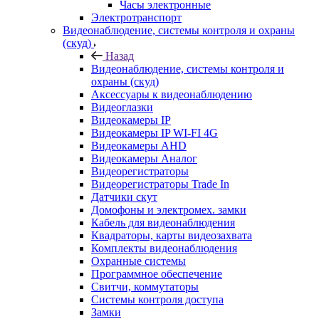
Часы электронные
Электротранспорт
Видеонаблюдение, системы контроля и охраны
(скуд)
Назад
Видеонаблюдение, системы контроля и
охраны (скуд)
Аксессуары к видеонаблюдению
Видеоглазки
Видеокамеры IP
Видеокамеры IP WI-FI 4G
Видеокамеры AHD
Видеокамеры Аналог
Видеорегистраторы
Видеорегистраторы Trade In
Датчики скут
Домофоны и электромех. замки
Кабель для видеонаблюдения
Квадраторы, карты видеозахвата
Комплекты видеонаблюдения
Охранные системы
Программное обеспечение
Свитчи, коммутаторы
Системы контроля доступа
Замки