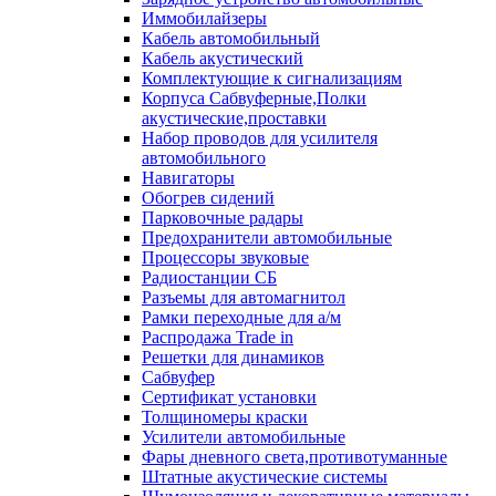
Иммобилайзеры
Кабель автомобильный
Кабель акустический
Комплектующие к сигнализациям
Корпуса Сабвуферные,Полки
акустические,проставки
Набор проводов для усилителя
автомобильного
Навигаторы
Обогрев сидений
Парковочные радары
Предохранители автомобильные
Процессоры звуковые
Радиостанции СБ
Разъемы для автомагнитол
Рамки переходные для а/м
Распродажа Trade in
Решетки для динамиков
Сабвуфер
Сертификат установки
Толщиномеры краски
Усилители автомобильные
Фары дневного света,противотуманные
Штатные акустические системы