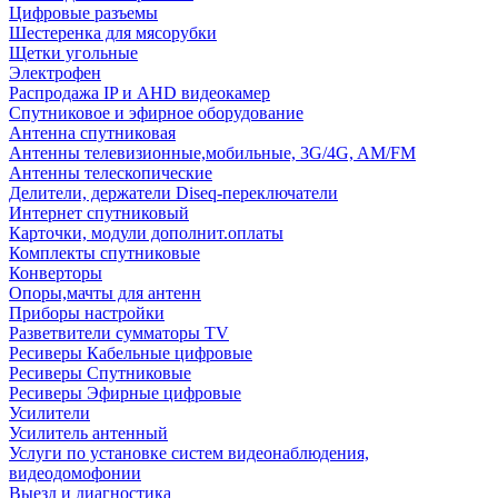
Цифровые разъемы
Шестеренка для мясорубки
Щетки угольные
Электрофен
Распродажа IP и AHD видеокамер
Спутниковое и эфирное оборудование
Антенна спутниковая
Антенны телевизионные,мобильные, 3G/4G, AM/FM
Антенны телескопические
Делители, держатели Diseq-переключатели
Интернет спутниковый
Карточки, модули дополнит.оплаты
Комплекты спутниковые
Конверторы
Опоры,мачты для антенн
Приборы настройки
Разветвители сумматоры TV
Ресиверы Кабельные цифровые
Ресиверы Спутниковые
Ресиверы Эфирные цифровые
Усилители
Усилитель антенный
Услуги по установке систем видеонаблюдения,
видеодомофонии
Выезд и диагностика