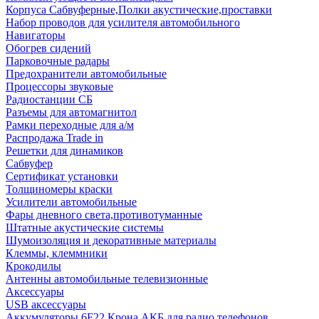
Корпуса Сабвуферные,Полки акустические,проставки
Набор проводов для усилителя автомобильного
Навигаторы
Обогрев сидений
Парковочные радары
Предохранители автомобильные
Процессоры звуковые
Радиостанции СБ
Разъемы для автомагнитол
Рамки переходные для а/м
Распродажа Trade in
Решетки для динамиков
Сабвуфер
Сертификат установки
Толщиномеры краски
Усилители автомобильные
Фары дневного света,противотуманные
Штатные акустические системы
Шумоизоляция и декоративные материалы
Клеммы, клеммники
Крокодилы
Антенны автомобильные телевизионные
Аксессуары
USB аксессуары
Аккумуляторы 6F22 Крона АКБ для радио телефонов