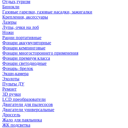
Отдых,туризм
Бинокли
Газовые гарелки, газовые насадки, зажигалки
Крепления, аксессуары
Лазеры
Лупы, очки на лоб
Ножи
Рации портативные
Фонари аккумуляторные
Фонари кемпинговые
Фонари многостороннего применения
Фонари премиум класса
Фонари светодиодные
Фонарь- брелок
Экшн-камера
Эхолоты
Пульты ДУ
Ремонт
3D ручки
LCD преобразователи
Двигатели для пылесосов
Двигатели универсальные
Дроссель
Жало для паяльника
ЖК подсветка