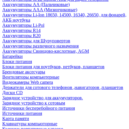
Аккумуляторы AA (Пальчиковые)
Аккумуляторы AAA (Мизинчиковые)
Аккумуляторы Li-Ion 18650, 14500, 16340, 26650, для фонарей,
АКБ ноутбука
Аккумуляторы Li-Pol
Аккумуляторы R14
Аккумуляторы R20
Аккумуляторы для Шуруповертов
Аккумуляторы различного назначения
Аккумуляторы Свинцово-кислотные, AGM
Батарейки
Блоки питания
Блоки питания для ноутбуков, нетбуков, планшетов
Брендовые аксесуары
Вентиляторы компьютерные
Видеокамеры Web camera
Держатели для сотового телефонов ,навигаторов ,планшетов
Диски CD
Зарядное устройство для аккумуляторов.
Зарядное устройство к сотовым
Источники бесперебойного питания
Источники питания
Карта памяти
Клавиатуры компьюторные
Колонки портативные караоке