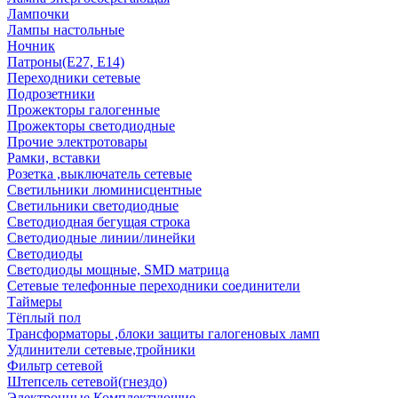
Лампочки
Лампы настольные
Ночник
Патроны(Е27, Е14)
Переходники сетевые
Подрозетники
Прожекторы галогенные
Прожекторы светодиодные
Прочие электротовары
Рамки, вставки
Розетка ,выключатель сетевые
Светильники люминисцентные
Светильники светодиодные
Светодиодная бегущая строка
Светодиодные линии/линейки
Светодиоды
Светодиоды мощные, SMD матрица
Сетевые телефонные переходники соединители
Таймеры
Тёплый пол
Трансформаторы ,блоки защиты галогеновых ламп
Удлинители сетевые,тройники
Фильтр сетевой
Штепсель сетевой(гнездо)
Электронные Комплектующие