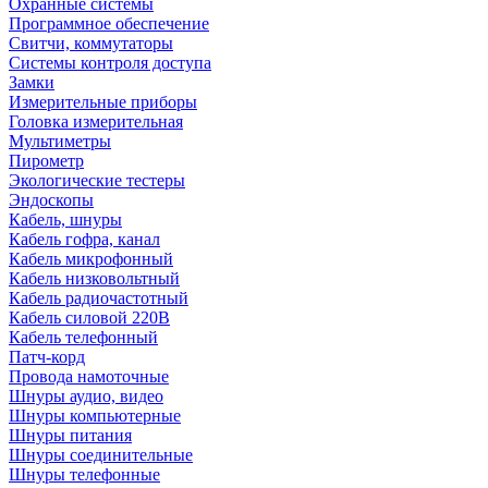
Охранные системы
Программное обеспечение
Свитчи, коммутаторы
Системы контроля доступа
Замки
Измерительные приборы
Головка измерительная
Мультиметры
Пирометр
Экологические тестеры
Эндоскопы
Кабель, шнуры
Кабель гофра, канал
Кабель микрофонный
Кабель низковольтный
Кабель радиочастотный
Кабель силовой 220В
Кабель телефонный
Патч-корд
Провода намоточные
Шнуры аудио, видео
Шнуры компьютерные
Шнуры питания
Шнуры соединительные
Шнуры телефонные