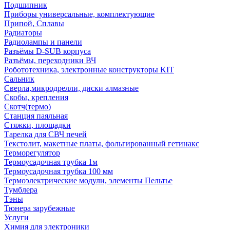
Подшипник
Приборы универсальные, комплектующие
Припой, Сплавы
Радиаторы
Радиолампы и панели
Разъёмы D-SUB корпуса
Разъёмы, переходники ВЧ
Робототехника, электронные конструкторы KIT
Сальник
Сверла,микродрелли, диски алмазные
Скобы, крепления
Скотч(термо)
Станция паяльная
Стяжки, площадки
Тарелка для СВЧ печей
Текстолит, макетные платы, фольгированный гетинакс
Терморегулятор
Термоусадочная трубка 1м
Термоусадочная трубка 100 мм
Термоэлектрические модули, элементы Пельтье
Тумблера
Тэны
Тюнера зарубежные
Услуги
Химия для электроники