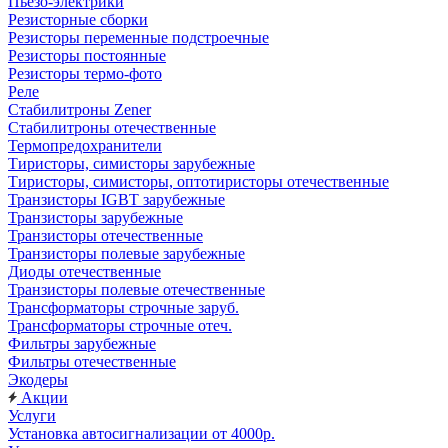
Пьезо-электрики
Резисторные сборки
Резисторы переменные подстроечные
Резисторы постоянные
Резисторы термо-фото
Реле
Стабилитроны Zener
Стабилитроны отечественные
Термопредохранители
Тиристоры, симисторы зарубежные
Тиристоры, симисторы, оптотиристоры отечественные
Транзисторы IGBT зарубежные
Транзисторы зарубежные
Транзисторы отечественные
Транзисторы полевые зарубежные
Диоды отечественные
Транзисторы полевые отечественные
Трансформаторы строчные заруб.
Трансформаторы строчные отеч.
Фильтры зарубежные
Фильтры отечественные
Экодеры
Акции
Услуги
Установка автосигнализации от 4000р.