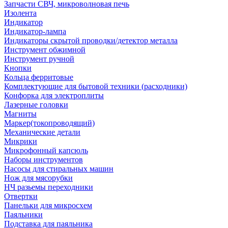
Запчасти СВЧ, микроволновая печь
Изолента
Индикатор
Индикатор-лампа
Индикаторы скрытой проводки/детектор металла
Инструмент обжимной
Инструмент ручной
Кнопки
Кольца ферритовые
Комплектующие для бытовой техники (расходники)
Конфорка для электроплиты
Лазерные головки
Магниты
Маркер(токопроводящий)
Механические детали
Микрики
Микрофонный капсюль
Наборы инструментов
Насосы для стиральных машин
Нож для мясорубки
НЧ разьемы переходники
Отвертки
Панельки для микросхем
Паяльники
Подставка для паяльника