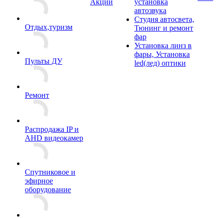
Акции
установка
автозвука
Студия автосвета,
Отдых,туризм
Тюнинг и ремонт
фар
Установка линз в
фары, Установка
Пульты ДУ
led(лед) оптики
Ремонт
Распродажа IP и
AHD видеокамер
Спутниковое и
эфирное
оборудование