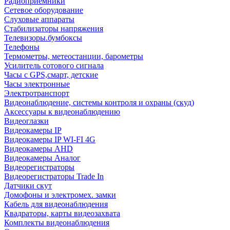
Радиоприемники
Сетевое оборудование
Слуховые аппараты
Стабилизаторы напряжения
Телевизоры.бумбоксы
Телефоны
Термометры, метеостанции, барометры
Усилитель сотового сигнала
Часы с GPS,смарт, детские
Часы электронные
Электротранспорт
Видеонаблюдение, системы контроля и охраны (скуд)
Аксессуары к видеонаблюдению
Видеоглазки
Видеокамеры IP
Видеокамеры IP WI-FI 4G
Видеокамеры AHD
Видеокамеры Аналог
Видеорегистраторы
Видеорегистраторы Trade In
Датчики скут
Домофоны и электромех. замки
Кабель для видеонаблюдения
Квадраторы, карты видеозахвата
Комплекты видеонаблюдения