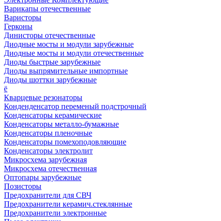
Варикапы отечественные
Варисторы
Герконы
Динисторы отечественные
Диодные мосты и модули зарубежные
Диодные мосты и модули отечественные
Диоды быстрые зарубежные
Диоды выпрямительные импортные
Диоды шоттки зарубежные
ё
Кварцевые резонаторы
Конденденсатор переменый подстрочный
Конденсаторы керамические
Конденсаторы металло-бумажные
Конденсаторы пленочные
Конденсаторы помехоподовляющие
Конденсаторы электролит
Микросхема зарубежная
Микросхема отечественная
Оптопары зарубежные
Позисторы
Предохранители для СВЧ
Предохранители керамич.стеклянные
Предохранители электронные