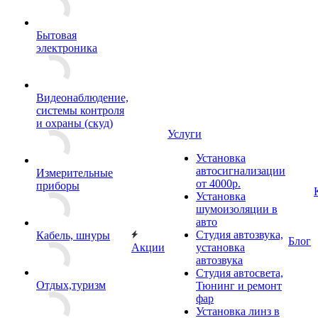
Бытовая
электроника
Видеонаблюдение,
системы контроля
и охраны (скуд)
Услуги
Установка
автосигнализации
Измерительные
от 4000р.
приборы
Установка
шумоизоляции в
авто
Студия автозвука,
Кабель, шнуры
Блог
Акции
установка
автозвука
Студия автосвета,
Отдых,туризм
Тюнинг и ремонт
фар
Установка линз в