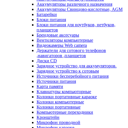
Аккумуляторы различного назначения
Аккумуляторы Свинцово-кислотные, AGM
Батарейки
Блоки питания
Блоки питания для ноутбуков, нетбуков,
планшетов
Брендовые аксесуары
Вентиляторы компьютерные
Видеокамеры Web camera
Держатели для сотового телефонов
,навигаторов ,планшетов
Диски CD
Зарядное устройство для аккумуляторов.
Зарядное устройство к сотовым
Источники бесперебойного питания
Источники питания
Карта памяти
Клавиатуры компьюторные
Колонки портативные караоке
Колонки компьютерные
Колонки портативные
Компьютерные переходники
Кронштейн
Микрофон проводной
Микрофон-караоке