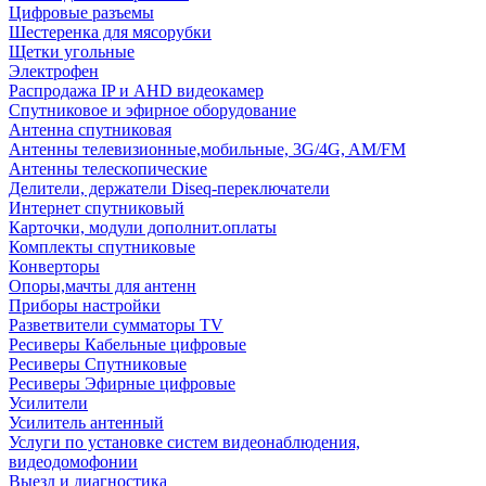
Цифровые разъемы
Шестеренка для мясорубки
Щетки угольные
Электрофен
Распродажа IP и AHD видеокамер
Спутниковое и эфирное оборудование
Антенна спутниковая
Антенны телевизионные,мобильные, 3G/4G, AM/FM
Антенны телескопические
Делители, держатели Diseq-переключатели
Интернет спутниковый
Карточки, модули дополнит.оплаты
Комплекты спутниковые
Конверторы
Опоры,мачты для антенн
Приборы настройки
Разветвители сумматоры TV
Ресиверы Кабельные цифровые
Ресиверы Спутниковые
Ресиверы Эфирные цифровые
Усилители
Усилитель антенный
Услуги по установке систем видеонаблюдения,
видеодомофонии
Выезд и диагностика