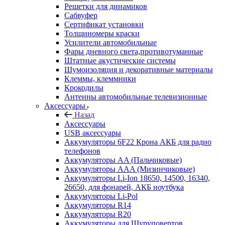
Решетки для динамиков
Сабвуфер
Сертификат установки
Толщиномеры краски
Усилители автомобильные
Фары дневного света,противотуманные
Штатные акустические системы
Шумоизоляция и декоративные материалы
Клеммы, клеммники
Крокодилы
Антенны автомобильные телевизионные
Аксессуары
Назад
Аксессуары
USB аксессуары
Аккумуляторы 6F22 Крона АКБ для радио
телефонов
Аккумуляторы AA (Пальчиковые)
Аккумуляторы AAA (Мизинчиковые)
Аккумуляторы Li-Ion 18650, 14500, 16340,
26650, для фонарей, АКБ ноутбука
Аккумуляторы Li-Pol
Аккумуляторы R14
Аккумуляторы R20
Аккумуляторы для Шуруповертов