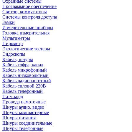
Охранные системы
Программное обеспечение
Свитчи, коммутаторы
Системы контроля доступа
Замки
Измерительные приборы
Головка измерительная
Мультиметры
Пирометр
Экологические тестеры
Эндоскопы
Кабель, шнуры
Кабель гофра, канал
Кабель микрофонный
Кабель низковольтный
Кабель радиочастотный
Кабель силовой 220В
Кабель телефонный
Патч-корд
Провода намоточные
Шнуры аудио, видео
Шнуры компьютерные
Шнуры питания
Шнуры соединительные
Шнуры телефонные