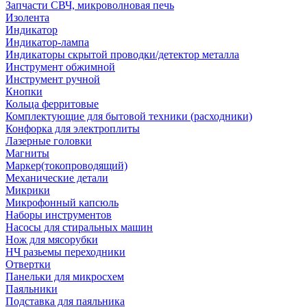
Запчасти СВЧ, микроволновая печь
Изолента
Индикатор
Индикатор-лампа
Индикаторы скрытой проводки/детектор металла
Инструмент обжимной
Инструмент ручной
Кнопки
Кольца ферритовые
Комплектующие для бытовой техники (расходники)
Конфорка для электроплиты
Лазерные головки
Магниты
Маркер(токопроводящий)
Механические детали
Микрики
Микрофонный капсюль
Наборы инструментов
Насосы для стиральных машин
Нож для мясорубки
НЧ разьемы переходники
Отвертки
Панельки для микросхем
Паяльники
Подставка для паяльника