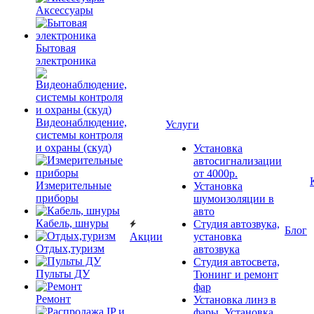
Аксессуары
Бытовая
электроника
Видеонаблюдение,
Услуги
системы контроля
и охраны (скуд)
Установка
автосигнализации
от 4000р.
Измерительные
Установка
приборы
шумоизоляции в
авто
Кабель, шнуры
Студия автозвука,
Блог
Акции
установка
Отдых,туризм
автозвука
Студия автосвета,
Пульты ДУ
Тюнинг и ремонт
фар
Ремонт
Установка линз в
фары, Установка