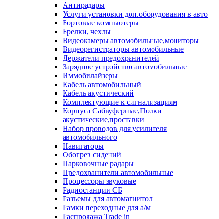
Антирадары
Услуги установки доп.оборудования в авто
Бортовые компьютеры
Брелки, чехлы
Видеокамеры автомобильные,мониторы
Видеорегистраторы автомобильные
Держатели предохранителей
Зарядное устройство автомобильные
Иммобилайзеры
Кабель автомобильный
Кабель акустический
Комплектующие к сигнализациям
Корпуса Сабвуферные,Полки
акустические,проставки
Набор проводов для усилителя
автомобильного
Навигаторы
Обогрев сидений
Парковочные радары
Предохранители автомобильные
Процессоры звуковые
Радиостанции СБ
Разъемы для автомагнитол
Рамки переходные для а/м
Распродажа Trade in