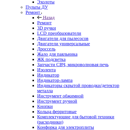
Эхолоты
Пульты ДУ
Ремонт
Назад
Ремонт
3D ручки
LCD преобразователи
Двигатели для пылесосов
Двигатели универсальные
Дроссель
Жало для паяльника
ЖК подсветка
Запчасти СВЧ, микроволновая печь
Изолента
Индикатор
Индикатор-лампа
Индикаторы скрытой проводки/детектор
металла
Инструмент обжимной
Инструмент ручной
Кнопки
Кольца ферритовые
Комплектующие для бытовой техники
(расходники)
Конфорка для электроплиты