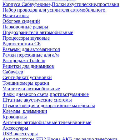
Корпуса Сабвуферные,Полки акустические,проставки
Набор проводов для усилителя автомобильного
Навигаторы
Обогрев сидений
Парковочные радары
Предохранители автомобильные
Процессоры звуковые
Радиостанции СБ
Разъемы для автомагнитол
Рамки переходные для а/м
Распродажа Trade in
Решетки для динамиков
Сабвуфер
Сертификат установки
Толщиномеры краски
Усилители автомобильные
Фары дневного света,противотуманные
Штатные акустические системы
Шумоизоляция и декоративные материалы
Клеммы, клеммники
Крокодилы
Антенны автомобильные телевизионные
Аксессуары
USB аксессуары
Аккумуляторы 6F22 Крона АКБ для радио телефонов