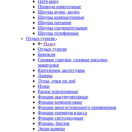
Патч-корд
Провода намоточные
Шнуры аудио, видео
Шнуры компьютерные
Шнуры питания
Шнуры соединительные
Шнуры телефонные
Отдых,туризм
Назад
Отдых,туризм
Бинокли
Газовые гарелки, газовые насадки,
зажигалки
Крепления, аксессуары
Лазеры
Лупы, очки на лоб
Ножи
Рации портативные
Фонари аккумуляторные
Фонари кемпинговые
Фонари многостороннего применения
Фонари премиум класса
Фонари светодиодные
Фонарь- брелок
Экшн-камера