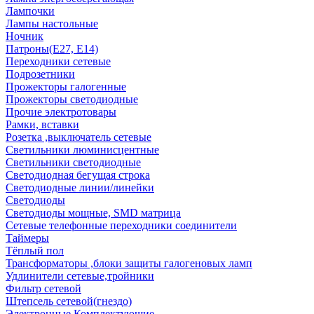
Лампочки
Лампы настольные
Ночник
Патроны(Е27, Е14)
Переходники сетевые
Подрозетники
Прожекторы галогенные
Прожекторы светодиодные
Прочие электротовары
Рамки, вставки
Розетка ,выключатель сетевые
Светильники люминисцентные
Светильники светодиодные
Светодиодная бегущая строка
Светодиодные линии/линейки
Светодиоды
Светодиоды мощные, SMD матрица
Сетевые телефонные переходники соединители
Таймеры
Тёплый пол
Трансформаторы ,блоки защиты галогеновых ламп
Удлинители сетевые,тройники
Фильтр сетевой
Штепсель сетевой(гнездо)
Электронные Комплектующие