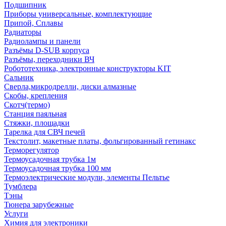
Подшипник
Приборы универсальные, комплектующие
Припой, Сплавы
Радиаторы
Радиолампы и панели
Разъёмы D-SUB корпуса
Разъёмы, переходники ВЧ
Робототехника, электронные конструкторы KIT
Сальник
Сверла,микродрелли, диски алмазные
Скобы, крепления
Скотч(термо)
Станция паяльная
Стяжки, площадки
Тарелка для СВЧ печей
Текстолит, макетные платы, фольгированный гетинакс
Терморегулятор
Термоусадочная трубка 1м
Термоусадочная трубка 100 мм
Термоэлектрические модули, элементы Пельтье
Тумблера
Тэны
Тюнера зарубежные
Услуги
Химия для электроники