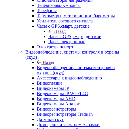
Стабилизаторы напряжения
Телевизоры.бумбоксы
Телефоны
Термометры, метеостанции, барометры
Усилитель сотового сигнала
Часы с GPS,смарт, детские
Назад
Часы с GPS,смарт, детские
Часы электронные
Электротранспорт
Видеонаблюдение, системы контроля и охраны
(скуд)
Назад
Видеонаблюдение, системы контроля и
охраны (скуд)
Аксессуары к видеонаблюдению
Видеоглазки
Видеокамеры IP
Видеокамеры IP WI-FI 4G
Видеокамеры AHD
Видеокамеры Аналог
Видеорегистраторы
Видеорегистраторы Trade In
Датчики скут
Домофоны и электромех. замки