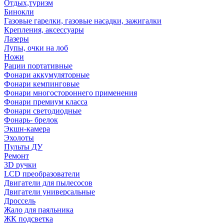
Отдых,туризм
Бинокли
Газовые гарелки, газовые насадки, зажигалки
Крепления, аксессуары
Лазеры
Лупы, очки на лоб
Ножи
Рации портативные
Фонари аккумуляторные
Фонари кемпинговые
Фонари многостороннего применения
Фонари премиум класса
Фонари светодиодные
Фонарь- брелок
Экшн-камера
Эхолоты
Пульты ДУ
Ремонт
3D ручки
LCD преобразователи
Двигатели для пылесосов
Двигатели универсальные
Дроссель
Жало для паяльника
ЖК подсветка