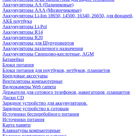
Аккумуляторы AA (Пальчиковые)
Аккумуляторы AAA (Мизинчиковые)
Аккумуляторы Li-Ion 18650, 14500, 16340, 26650, для фонарей,
АКБ ноутбука
Аккумуляторы Li-Pol
Аккумуляторы R14
Аккумуляторы R20
Аккумуляторы для Шуруповертов
Аккумуляторы различного назначения
Аккумуляторы Свинцово-кислотные, AGM
Батарейки
Блоки питания
Блоки питания для ноутбуков, нетбуков, планшетов
Брендовые аксесуары
Вентиляторы компьютерные
Видеокамеры Web camera
Держатели для сотового телефонов ,навигаторов ,планшетов
Диски CD
Зарядное устройство для аккумуляторов.
Зарядное устройство к сотовым
Источники бесперебойного питания
Источники питания
Карта памяти
Клавиатуры компьюторные
Колонки портативные караоке