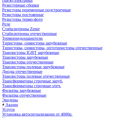
Пьезо-электрики
Резисторные сборки
Резисторы переменные подстроечные
Резисторы постоянные
Резисторы термо-фото
Реле
Стабилитроны Zener
Стабилитроны отечественные
Термопредохранители
Тиристоры, симисторы зарубежные
Тиристоры, симисторы, оптотиристоры отечественные
Транзисторы IGBT зарубежные
Транзисторы зарубежные
Транзисторы отечественные
Транзисторы полевые зарубежные
Диоды отечественные
Транзисторы полевые отечественные
Трансформаторы строчные заруб.
Трансформаторы строчные отеч.
Фильтры зарубежные
Фильтры отечественные
Экодеры
Акции
Услуги
Установка автосигнализации от 4000р.