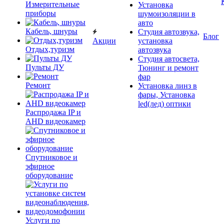
Измерительные
Установка
приборы
шумоизоляции в
авто
Кабель, шнуры
Студия автозвука,
Блог
Акции
установка
Отдых,туризм
автозвука
Студия автосвета,
Пульты ДУ
Тюнинг и ремонт
фар
Ремонт
Установка линз в
фары, Установка
led(лед) оптики
Распродажа IP и
AHD видеокамер
Спутниковое и
эфирное
оборудование
Услуги по