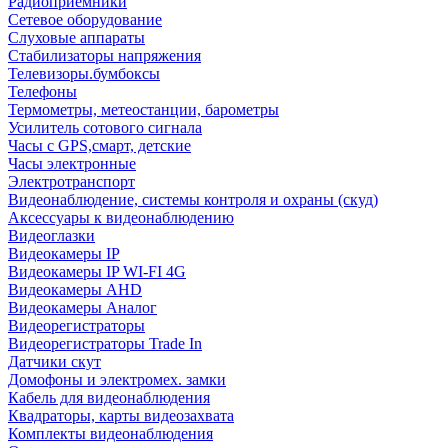
Радиоприемники
Сетевое оборудование
Слуховые аппараты
Стабилизаторы напряжения
Телевизоры.бумбоксы
Телефоны
Термометры, метеостанции, барометры
Усилитель сотового сигнала
Часы с GPS,смарт, детские
Часы электронные
Электротранспорт
Видеонаблюдение, системы контроля и охраны (скуд)
Аксессуары к видеонаблюдению
Видеоглазки
Видеокамеры IP
Видеокамеры IP WI-FI 4G
Видеокамеры AHD
Видеокамеры Аналог
Видеорегистраторы
Видеорегистраторы Trade In
Датчики скут
Домофоны и электромех. замки
Кабель для видеонаблюдения
Квадраторы, карты видеозахвата
Комплекты видеонаблюдения