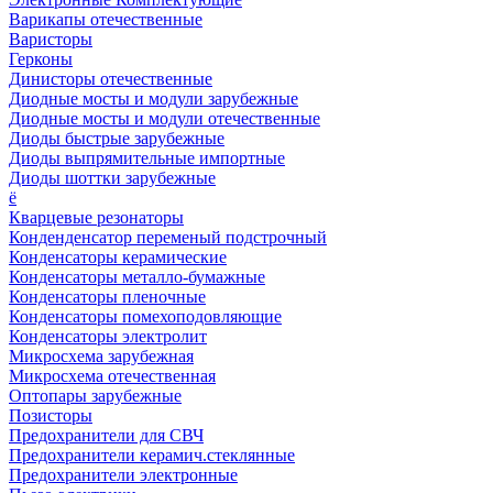
Варикапы отечественные
Варисторы
Герконы
Динисторы отечественные
Диодные мосты и модули зарубежные
Диодные мосты и модули отечественные
Диоды быстрые зарубежные
Диоды выпрямительные импортные
Диоды шоттки зарубежные
ё
Кварцевые резонаторы
Конденденсатор переменый подстрочный
Конденсаторы керамические
Конденсаторы металло-бумажные
Конденсаторы пленочные
Конденсаторы помехоподовляющие
Конденсаторы электролит
Микросхема зарубежная
Микросхема отечественная
Оптопары зарубежные
Позисторы
Предохранители для СВЧ
Предохранители керамич.стеклянные
Предохранители электронные