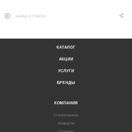
Да, техника установки позволяет при необходимости
вернуть фары в стандарт.
НАЗАД К СПИСКУ
КАТАЛОГ
АКЦИИ
УСЛУГИ
БРЕНДЫ
КОМПАНИЯ
О компании
Новости
Отзывы