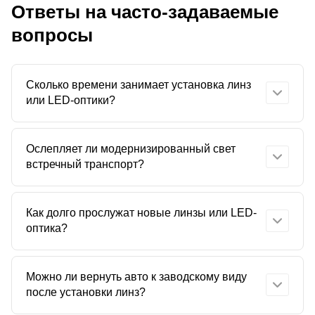
Ответы на часто-задаваемые
вопросы
Сколько времени занимает установка линз
или LED-оптики?
Обычно от 4 до 8 часов. При сложных доработках
Ослепляет ли модернизированный свет
тюнинг может занять до двух дней.
встречный транспорт?
Нет — используем только правильные линзы и
Как долго прослужат новые линзы или LED-
настраиваем свет в соответствии с ПДД, чтобы
оптика?
освещение дороги стало лучшим, а безопасность
выше.
Срок службы — от 3 до 7 лет при условии
Можно ли вернуть авто к заводскому виду
регулярного обслуживания и аккуратной
после установки линз?
эксплуатации.