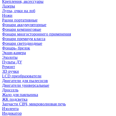
Крепления, аксессуары
Лазеры
Лупы, очки на лоб
Ножи
Рации портативные
Фонари аккумуляторные
Фонари кемпинговые
Фонари многостороннего применения
Фонари премиум класса
Фонари светодиодные
Фонарь- брелок
Экшн-камера
Эхолоты
Пульты ДУ
Ремонт
3D ручки
LCD преобразователи
Двигатели для пылесосов
Двигатели универсальные
Дроссель
Жало для паяльника
ЖК подсветка
Запчасти СВЧ, микроволновая печь
Изолента
Индикатор