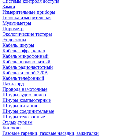
Системы контроля доступа
Замки
Измерительные приборы
Головка измерительная
Мультиметры
Пирометр
Экологические тестеры
Эндоскопы
Кабель, шнуры
Кабель гофра, канал
Кабель микрофонный
Кабель низковольтный
Кабель радиочастотный
Кабель силовой 220В
Кабель телефонный
Патч-корд
Провода намоточные
Шнуры аудио, видео
Шнуры компьютерные
Шнуры питания
Шнуры соединительные
Шнуры телефонные
Отдых,туризм
Бинокли
Газовые гарелки, газовые насадки, зажигалки