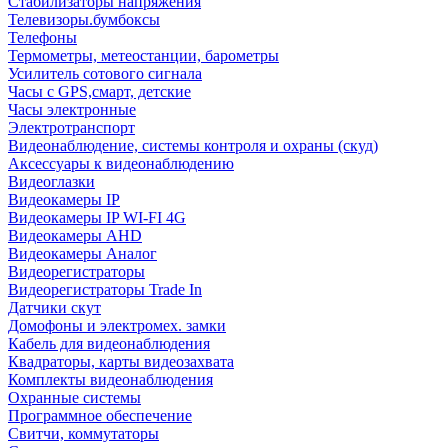
Стабилизаторы напряжения
Телевизоры.бумбоксы
Телефоны
Термометры, метеостанции, барометры
Усилитель сотового сигнала
Часы с GPS,смарт, детские
Часы электронные
Электротранспорт
Видеонаблюдение, системы контроля и охраны (скуд)
Аксессуары к видеонаблюдению
Видеоглазки
Видеокамеры IP
Видеокамеры IP WI-FI 4G
Видеокамеры AHD
Видеокамеры Аналог
Видеорегистраторы
Видеорегистраторы Trade In
Датчики скут
Домофоны и электромех. замки
Кабель для видеонаблюдения
Квадраторы, карты видеозахвата
Комплекты видеонаблюдения
Охранные системы
Программное обеспечение
Свитчи, коммутаторы