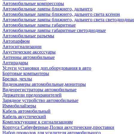
Автомобильные компрессоры
Автомобильные лампы ближнего, дальнего
Автомобильные лампы ближнего, дальнего света ксенон
Автомобильные лампы ближнего, дальнего света светодиодны
Автомобильные лампы габаритные
Автомобильные лампы габаритные светодиодные
Автомобильные разъемы
Автопарфюм
Автосигнализации
Акустические аксессуары
Антенны автомобильные
Антирадары
Услуги установки доп.оборудования в авто
Бортовые компьютеры
Брелки, чехлы
Видеокамеры автомобильные,мониторы
Видеорегистраторы автомобильные
Держатели предохранителей
Зарядное устройство автомобильные
Иммобилайзеры
Кабель автомобильный
Кабель акустический
Комплектующие к сигнализациям
Корпуса Сабвуферные,Полки акустические,проставки
Набор проводов для усилителя автомобильного