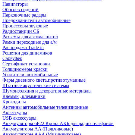
Навигаторы
Обогрев сидений
Парковочные радары
Предохранители автомобильные
Процессоры звуковые
Радиостанции СБ
Разъемы для автомагнитол
Рамки переходные для а/м
Распродажа Trade in
Решетки для динамиков
Сабвуфер
Сертификат установки
Толщиномеры краски
Усилители автомобильные
Фары дневного света,противотуманные
Штатные акустические системы
Шумоизоляция и декоративные материалы
Клеммы, клеммники
Крокодилы
Антенны автомобильные телевизионные
Аксессуары
USB аксессуары
Аккумуляторы 6F22 Крона АКБ для радио телефонов
Аккумуляторы AA (Пальчиковые)
Аккумуляторы AAA (Мизинчиковые)