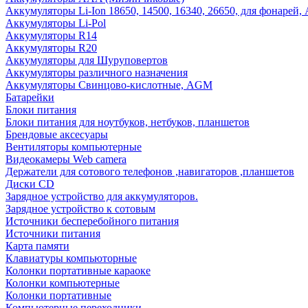
Аккумуляторы Li-Ion 18650, 14500, 16340, 26650, для фонарей,
Аккумуляторы Li-Pol
Аккумуляторы R14
Аккумуляторы R20
Аккумуляторы для Шуруповертов
Аккумуляторы различного назначения
Аккумуляторы Свинцово-кислотные, AGM
Батарейки
Блоки питания
Блоки питания для ноутбуков, нетбуков, планшетов
Брендовые аксесуары
Вентиляторы компьютерные
Видеокамеры Web camera
Держатели для сотового телефонов ,навигаторов ,планшетов
Диски CD
Зарядное устройство для аккумуляторов.
Зарядное устройство к сотовым
Источники бесперебойного питания
Источники питания
Карта памяти
Клавиатуры компьюторные
Колонки портативные караоке
Колонки компьютерные
Колонки портативные
Компьютерные переходники