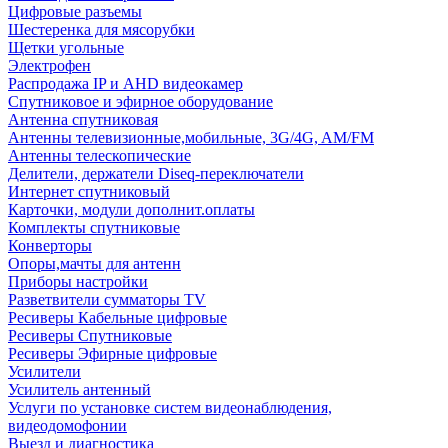
Цифровые разъемы
Шестеренка для мясорубки
Щетки угольные
Электрофен
Распродажа IP и AHD видеокамер
Спутниковое и эфирное оборудование
Антенна спутниковая
Антенны телевизионные,мобильные, 3G/4G, AM/FM
Антенны телескопические
Делители, держатели Diseq-переключатели
Интернет спутниковый
Карточки, модули дополнит.оплаты
Комплекты спутниковые
Конверторы
Опоры,мачты для антенн
Приборы настройки
Разветвители сумматоры TV
Ресиверы Кабельные цифровые
Ресиверы Спутниковые
Ресиверы Эфирные цифровые
Усилители
Усилитель антенный
Услуги по установке систем видеонаблюдения,
видеодомофонии
Выезд и диагностика