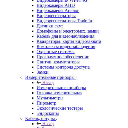
Видеокамеры IP WI-FI 4G
Видеокамеры AHD
Видеокамеры Аналог
Видеорегистраторы
Видеорегистраторы Trade In
Датчики скут
Домофоны и электромех. замки
Кабель для видеонаблюдения
Квадраторы, карты видеозахвата
Комплекты видеонаблюдения
Охранные системы
Программное обеспечение
Свитчи, коммутаторы
Системы контроля доступа
Замки
Измерительные приборы
Назад
Измерительные приборы
Головка измерительная
Мультиметры
Пирометр
Экологические тестеры
Эндоскопы
Кабель, шнуры
Назад