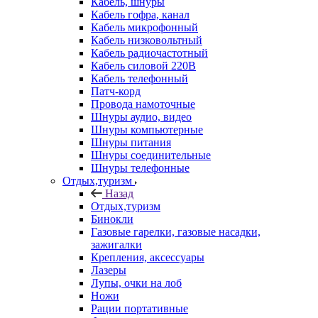
Кабель, шнуры
Кабель гофра, канал
Кабель микрофонный
Кабель низковольтный
Кабель радиочастотный
Кабель силовой 220В
Кабель телефонный
Патч-корд
Провода намоточные
Шнуры аудио, видео
Шнуры компьютерные
Шнуры питания
Шнуры соединительные
Шнуры телефонные
Отдых,туризм
Назад
Отдых,туризм
Бинокли
Газовые гарелки, газовые насадки,
зажигалки
Крепления, аксессуары
Лазеры
Лупы, очки на лоб
Ножи
Рации портативные