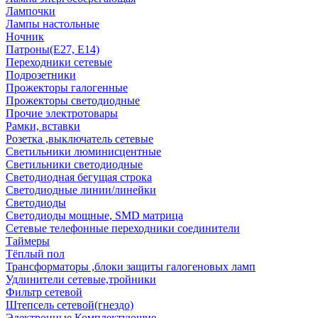
Лампочки
Лампы настольные
Ночник
Патроны(Е27, Е14)
Переходники сетевые
Подрозетники
Прожекторы галогенные
Прожекторы светодиодные
Прочие электротовары
Рамки, вставки
Розетка ,выключатель сетевые
Светильники люминисцентные
Светильники светодиодные
Светодиодная бегущая строка
Светодиодные линии/линейки
Светодиоды
Светодиоды мощные, SMD матрица
Сетевые телефонные переходники соединители
Таймеры
Тёплый пол
Трансформаторы ,блоки защиты галогеновых ламп
Удлинители сетевые,тройники
Фильтр сетевой
Штепсель сетевой(гнездо)
Электронные Комплектующие