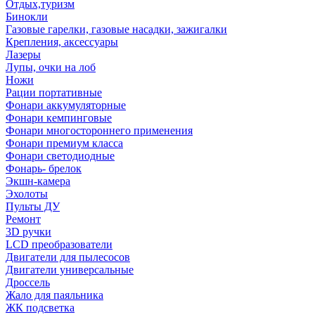
Отдых,туризм
Бинокли
Газовые гарелки, газовые насадки, зажигалки
Крепления, аксессуары
Лазеры
Лупы, очки на лоб
Ножи
Рации портативные
Фонари аккумуляторные
Фонари кемпинговые
Фонари многостороннего применения
Фонари премиум класса
Фонари светодиодные
Фонарь- брелок
Экшн-камера
Эхолоты
Пульты ДУ
Ремонт
3D ручки
LCD преобразователи
Двигатели для пылесосов
Двигатели универсальные
Дроссель
Жало для паяльника
ЖК подсветка