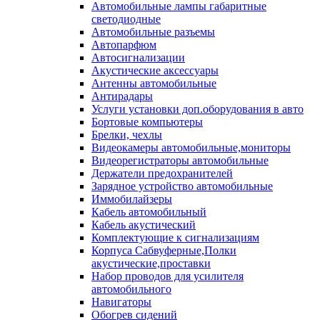
Автомобильные лампы габаритные
светодиодные
Автомобильные разъемы
Автопарфюм
Автосигнализации
Акустические аксессуары
Антенны автомобильные
Антирадары
Услуги установки доп.оборудования в авто
Бортовые компьютеры
Брелки, чехлы
Видеокамеры автомобильные,мониторы
Видеорегистраторы автомобильные
Держатели предохранителей
Зарядное устройство автомобильные
Иммобилайзеры
Кабель автомобильный
Кабель акустический
Комплектующие к сигнализациям
Корпуса Сабвуферные,Полки
акустические,проставки
Набор проводов для усилителя
автомобильного
Навигаторы
Обогрев сидений