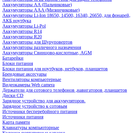
Аккумуляторы AA (Пальчиковые)
Аккумуляторы AAA (Мизинчиковые)
Аккумуляторы Li-Ion 18650, 14500, 16340, 26650, для фонарей,
АКБ ноутбука
Аккумуляторы Li-Pol
Аккумуляторы R14
Аккумуляторы R20
Аккумуляторы для Шуруповертов
Аккумуляторы различного назначения
Аккумуляторы Свинцово-кислотные, AGM
Батарейки
Блоки питания
Блоки питания для ноутбуков, нетбуков, планшетов
Брендовые аксесуары
Вентиляторы компьютерные
Видеокамеры Web camera
Держатели для сотового телефонов ,навигаторов ,планшетов
Диски CD
Зарядное устройство для аккумуляторов.
Зарядное устройство к сотовым
Источники бесперебойного питания
Источники питания
Карта памяти
Клавиатуры компьюторные
Колонки портативные караоке