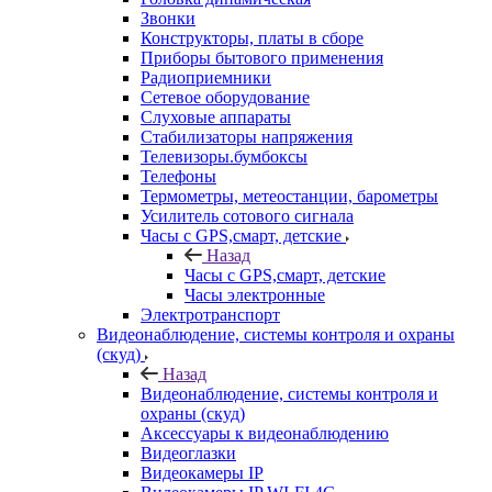
Звонки
Конструкторы, платы в сборе
Приборы бытового применения
Радиоприемники
Сетевое оборудование
Слуховые аппараты
Стабилизаторы напряжения
Телевизоры.бумбоксы
Телефоны
Термометры, метеостанции, барометры
Усилитель сотового сигнала
Часы с GPS,смарт, детские
Назад
Часы с GPS,смарт, детские
Часы электронные
Электротранспорт
Видеонаблюдение, системы контроля и охраны
(скуд)
Назад
Видеонаблюдение, системы контроля и
охраны (скуд)
Аксессуары к видеонаблюдению
Видеоглазки
Видеокамеры IP