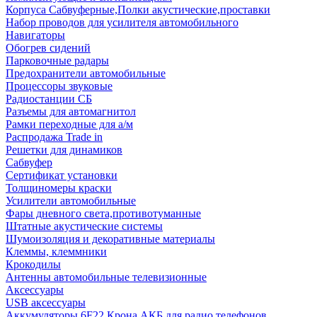
Корпуса Сабвуферные,Полки акустические,проставки
Набор проводов для усилителя автомобильного
Навигаторы
Обогрев сидений
Парковочные радары
Предохранители автомобильные
Процессоры звуковые
Радиостанции СБ
Разъемы для автомагнитол
Рамки переходные для а/м
Распродажа Trade in
Решетки для динамиков
Сабвуфер
Сертификат установки
Толщиномеры краски
Усилители автомобильные
Фары дневного света,противотуманные
Штатные акустические системы
Шумоизоляция и декоративные материалы
Клеммы, клеммники
Крокодилы
Антенны автомобильные телевизионные
Аксессуары
USB аксессуары
Аккумуляторы 6F22 Крона АКБ для радио телефонов