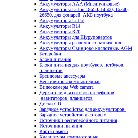
Аккумуляторы AAA (Мизинчиковые)
Аккумуляторы Li-Ion 18650, 14500, 16340,
26650, для фонарей, АКБ ноутбука
Аккумуляторы Li-Pol
Аккумуляторы R14
Аккумуляторы R20
Аккумуляторы для Шуруповертов
Аккумуляторы различного назначения
Аккумуляторы Свинцово-кислотные, AGM
Батарейки
Блоки питания
Блоки питания для ноутбуков, нетбуков,
планшетов
Брендовые аксесуары
Вентиляторы компьютерные
Видеокамеры Web camera
Держатели для сотового телефонов
,навигаторов ,планшетов
Диски CD
Зарядное устройство для аккумуляторов.
Зарядное устройство к сотовым
Источники бесперебойного питания
Источники питания
Карта памяти
Клавиатуры компьюторные