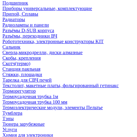
Подшипник
Приборы универсальные, комплектующие
Припой, Сплавы
Радиаторы
Радиолампы и панели
Разъёмы D-SUB корпуса
Разъёмы, переходники ВЧ
Робототехника, электронные конструкторы KIT
Сальник
Сверла,микродрелли, диски алмазные
Скобы, крепления
Скотч(термо)
Станция паяльная
Стяжки, площадки
Тарелка для СВЧ печей
Текстолит, макетные платы, фольгированный гетинакс
Терморегулятор
Термоусадочная трубка 1м
Термоусадочная трубка 100 мм
Термоэлектрические модули, элементы Пельтье
Тумблера
Тэны
Тюнера зарубежные
Услуги
Химия для электроники