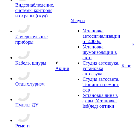
Видеонаблюдение,
системы контроля
и охраны (скуд)
Услуги
Установка
автосигнализации
Измерительные
от 4000р.
приборы
Установка
шумоизоляции в
авто
Кабель, шнуры
Студия автозвука,
Блог
Акции
установка
автозвука
Студия автосвета,
Отдых,туризм
Тюнинг и ремонт
фар
Установка линз в
фары, Установка
Пульты ДУ
led(лед) оптики
Ремонт