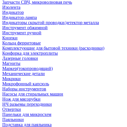
Запчасти СВЧ, микроволновая печь
Изолента
Индикатор
Индикатор-лампа
Индикаторы скрытой проводки/детектор металла
Инструмент обжимной
Инструмент ручной
Кнопки
Кольца ферритовые
Комплектующие для бытовой техники (расходники)
Конфорка для электроплиты
Лазерные головки
Магниты
Маркер(токопроводящий)
Механические детали
Микрики
Микрофонный капсюль
Наборы инструментов
Насосы для стиральных машин
Нож для мясорубки
НЧ разьемы переходники
Отвертки
Панельки для микросхем
Паяльники
Подставка для паяльника