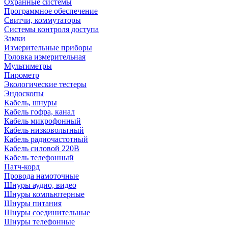
Охранные системы
Программное обеспечение
Свитчи, коммутаторы
Системы контроля доступа
Замки
Измерительные приборы
Головка измерительная
Мультиметры
Пирометр
Экологические тестеры
Эндоскопы
Кабель, шнуры
Кабель гофра, канал
Кабель микрофонный
Кабель низковольтный
Кабель радиочастотный
Кабель силовой 220В
Кабель телефонный
Патч-корд
Провода намоточные
Шнуры аудио, видео
Шнуры компьютерные
Шнуры питания
Шнуры соединительные
Шнуры телефонные