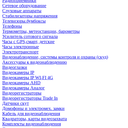
Радиоприемники
Сетевое оборудование
Слуховые аппараты
Стабилизаторы напряжения
Телевизоры.бумбоксы
Телефоны
Термометры, метеостанции, барометры
Усилитель сотового сигнала
Часы с GPS,смарт, детские
Часы электронные
Электротранспорт
Видеонаблюдение, системы контроля и охраны (скуд)
Аксессуары к видеонаблюдению
Видеоглазки
Видеокамеры IP
Видеокамеры IP WI-FI 4G
Видеокамеры AHD
Видеокамеры Аналог
Видеорегистраторы
Видеорегистраторы Trade In
Датчики скут
Домофоны и электромех. замки
Кабель для видеонаблюдения
Квадраторы, карты видеозахвата
Комплекты видеонаблюдения