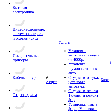
Бытовая
электроника
Видеонаблюдение,
системы контроля
и охраны (скуд)
Услуги
Установка
автосигнализации
Измерительные
от 4000р.
приборы
Установка
шумоизоляции в
авто
Кабель, шнуры
Студия автозвука,
Блог
Акции
установка
автозвука
Студия автосвета,
Отдых,туризм
Тюнинг и ремонт
фар
Установка линз в
фары, Установка