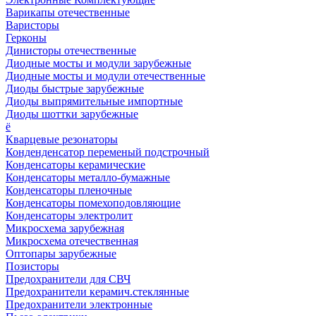
Варикапы отечественные
Варисторы
Герконы
Динисторы отечественные
Диодные мосты и модули зарубежные
Диодные мосты и модули отечественные
Диоды быстрые зарубежные
Диоды выпрямительные импортные
Диоды шоттки зарубежные
ё
Кварцевые резонаторы
Конденденсатор переменый подстрочный
Конденсаторы керамические
Конденсаторы металло-бумажные
Конденсаторы пленочные
Конденсаторы помехоподовляющие
Конденсаторы электролит
Микросхема зарубежная
Микросхема отечественная
Оптопары зарубежные
Позисторы
Предохранители для СВЧ
Предохранители керамич.стеклянные
Предохранители электронные