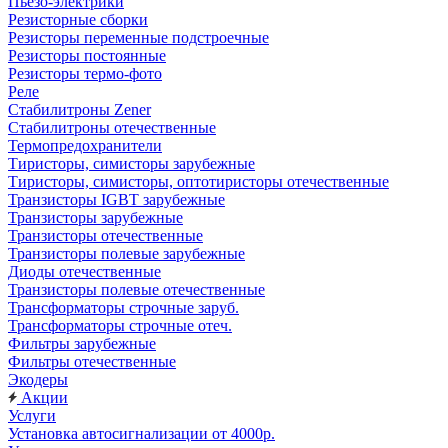
Пьезо-электрики
Резисторные сборки
Резисторы переменные подстроечные
Резисторы постоянные
Резисторы термо-фото
Реле
Стабилитроны Zener
Стабилитроны отечественные
Термопредохранители
Тиристоры, симисторы зарубежные
Тиристоры, симисторы, оптотиристоры отечественные
Транзисторы IGBT зарубежные
Транзисторы зарубежные
Транзисторы отечественные
Транзисторы полевые зарубежные
Диоды отечественные
Транзисторы полевые отечественные
Трансформаторы строчные заруб.
Трансформаторы строчные отеч.
Фильтры зарубежные
Фильтры отечественные
Экодеры
Акции
Услуги
Установка автосигнализации от 4000р.