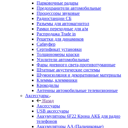
Парковочные радары
Предохранители автомобильные
Процессоры звуковые
Радиостанции СБ
Разъемы для автомагнитол
Рамки переходные для а/м
Распродажа Trade in
Решетки для динамиков
Сабвуфер
Сертификат установки
Толщиномеры краски
Усилители автомобильные
Фары дневного света,противотуманные
Штатные акустические системы
Шумоизоляция и декоративные материалы
Клеммы, клеммники
Крокодилы
Антенны автомобильные телевизионные
Аксессуары
Назад
Аксессуары
USB аксессуары
Аккумуляторы 6F22 Крона АКБ для радио
телефонов
Аккумуляторы AA (Пальчиковые)