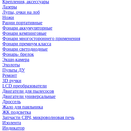
Крепления, аксессуары
Лазеры
Лупы, очки на лоб
Ножи
Рации портативные
Фонари аккумуляторные
Фонари кемпинговые
Фонари многостороннего применения
Фонари премиум класса
Фонари светодиодные
Фонарь- брелок
Экшн-камера
Эхолоты
Пульты ДУ
Ремонт
3D ручки
LCD преобразователи
Двигатели для пылесосов
Двигатели универсальные
Дроссель
Жало для паяльника
ЖК подсветка
Запчасти СВЧ, микроволновая печь
Изолента
Индикатор