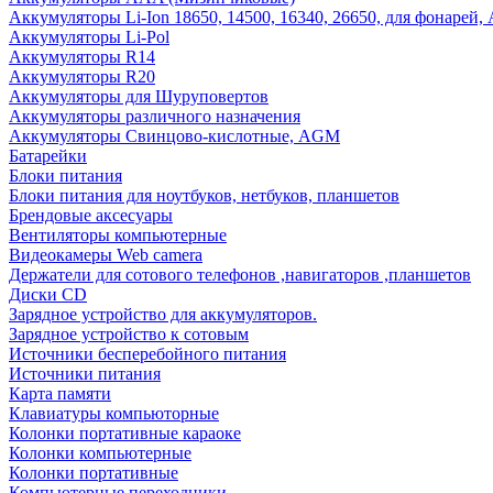
Аккумуляторы Li-Ion 18650, 14500, 16340, 26650, для фонарей,
Аккумуляторы Li-Pol
Аккумуляторы R14
Аккумуляторы R20
Аккумуляторы для Шуруповертов
Аккумуляторы различного назначения
Аккумуляторы Свинцово-кислотные, AGM
Батарейки
Блоки питания
Блоки питания для ноутбуков, нетбуков, планшетов
Брендовые аксесуары
Вентиляторы компьютерные
Видеокамеры Web camera
Держатели для сотового телефонов ,навигаторов ,планшетов
Диски CD
Зарядное устройство для аккумуляторов.
Зарядное устройство к сотовым
Источники бесперебойного питания
Источники питания
Карта памяти
Клавиатуры компьюторные
Колонки портативные караоке
Колонки компьютерные
Колонки портативные
Компьютерные переходники