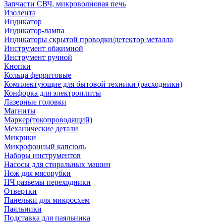
Запчасти СВЧ, микроволновая печь
Изолента
Индикатор
Индикатор-лампа
Индикаторы скрытой проводки/детектор металла
Инструмент обжимной
Инструмент ручной
Кнопки
Кольца ферритовые
Комплектующие для бытовой техники (расходники)
Конфорка для электроплиты
Лазерные головки
Магниты
Маркер(токопроводящий)
Механические детали
Микрики
Микрофонный капсюль
Наборы инструментов
Насосы для стиральных машин
Нож для мясорубки
НЧ разьемы переходники
Отвертки
Панельки для микросхем
Паяльники
Подставка для паяльника