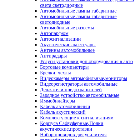
света светодиодные
Автомобильные лампы габаритные
Автомобильные лампы габаритные
светодиодные
Автомобильные разъемы
Автопарфюм
Автосигнализации
Акустические аксессуары
Антенны автомобильные
Антирадары
Услуги установки доп.оборудования в авто
Бортовые компьютеры
Брелки, чехлы
Видеокамеры автомобильные,мониторы
Видеорегистраторы автомобильные
Держатели предохранителей
Зарядное устройство автомобильные
Иммобилайзеры
Кабель автомобильный
Кабель акустический
Комплектующие к сигнализациям
Корпуса Сабвуферные,Полки
акустические,проставки
Набор проводов для усилителя