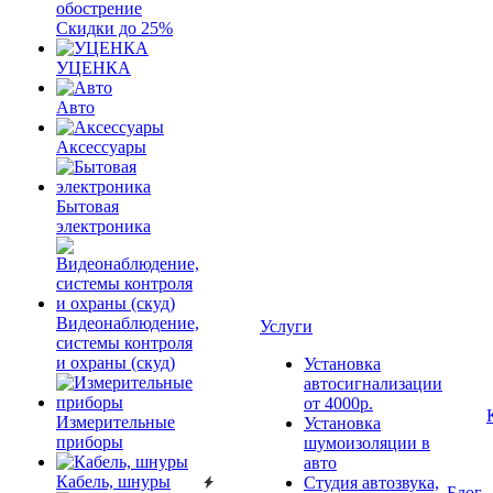
обострение
Скидки до 25%
УЦЕНКА
Авто
Аксессуары
Бытовая
электроника
Видеонаблюдение,
Услуги
системы контроля
и охраны (скуд)
Установка
автосигнализации
от 4000р.
Измерительные
Установка
приборы
шумоизоляции в
авто
Кабель, шнуры
Студия автозвука,
Блог