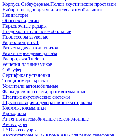
Корпуса Сабвуферные,Полки акустические,проставки
Набор проводов для усилителя автомобильного
Навигаторы
Обогрев сидений
Парковочные радары
Предохранители автомобильные
Процессоры звуковые
Радиостанции СБ
Разъемы для автомагнитол
Рамки переходные для а/м
Распродажа Trade in
Решетки для динамиков
Сабвуфер
Сертификат установки
Толщиномеры краски
Усилители автомобильные
Фары дневного света,противотуманные
Штатные акустические системы
Шумоизоляция и декоративные материалы
Клеммы, клеммники
Крокодилы
Антенны автомобильные телевизионные
Аксессуары
USB аксессуары
Аккумуляторы 6F22 Крона АКБ для радио телефонов