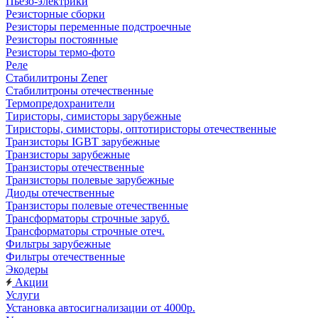
Пьезо-электрики
Резисторные сборки
Резисторы переменные подстроечные
Резисторы постоянные
Резисторы термо-фото
Реле
Стабилитроны Zener
Стабилитроны отечественные
Термопредохранители
Тиристоры, симисторы зарубежные
Тиристоры, симисторы, оптотиристоры отечественные
Транзисторы IGBT зарубежные
Транзисторы зарубежные
Транзисторы отечественные
Транзисторы полевые зарубежные
Диоды отечественные
Транзисторы полевые отечественные
Трансформаторы строчные заруб.
Трансформаторы строчные отеч.
Фильтры зарубежные
Фильтры отечественные
Экодеры
Акции
Услуги
Установка автосигнализации от 4000р.