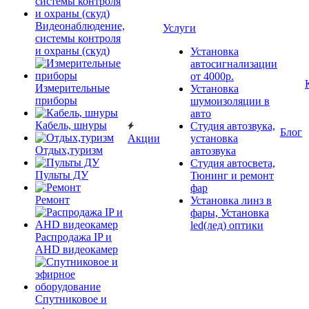
Видеонаблюдение,
Услуги
системы контроля
и охраны (скуд)
Установка
автосигнализации
от 4000р.
Измерительные
Установка
приборы
шумоизоляции в
авто
Кабель, шнуры
Студия автозвука,
Блог
Акции
установка
Отдых,туризм
автозвука
Студия автосвета,
Пульты ДУ
Тюнинг и ремонт
фар
Ремонт
Установка линз в
фары, Установка
led(лед) оптики
Распродажа IP и
AHD видеокамер
Спутниковое и