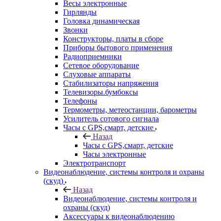
Весы электронные
Гирлянды
Головка динамическая
Звонки
Конструкторы, платы в сборе
Приборы бытового применения
Радиоприемники
Сетевое оборудование
Слуховые аппараты
Стабилизаторы напряжения
Телевизоры.бумбоксы
Телефоны
Термометры, метеостанции, барометры
Усилитель сотового сигнала
Часы с GPS,смарт, детские
Назад
Часы с GPS,смарт, детские
Часы электронные
Электротранспорт
Видеонаблюдение, системы контроля и охраны
(скуд)
Назад
Видеонаблюдение, системы контроля и
охраны (скуд)
Аксессуары к видеонаблюдению