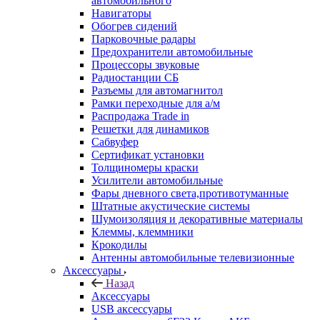
автомобильного
Навигаторы
Обогрев сидений
Парковочные радары
Предохранители автомобильные
Процессоры звуковые
Радиостанции СБ
Разъемы для автомагнитол
Рамки переходные для а/м
Распродажа Trade in
Решетки для динамиков
Сабвуфер
Сертификат установки
Толщиномеры краски
Усилители автомобильные
Фары дневного света,противотуманные
Штатные акустические системы
Шумоизоляция и декоративные материалы
Клеммы, клеммники
Крокодилы
Антенны автомобильные телевизионные
Аксессуары
Назад
Аксессуары
USB аксессуары