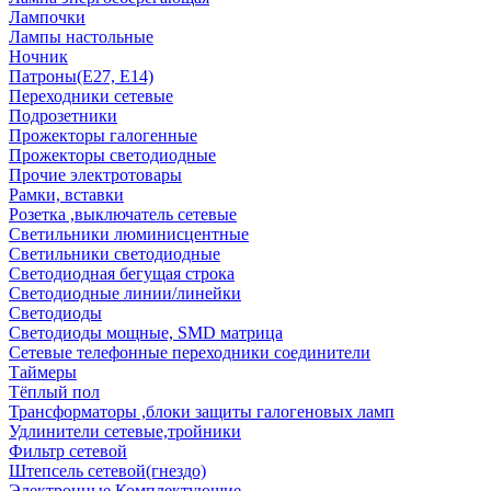
Лампочки
Лампы настольные
Ночник
Патроны(Е27, Е14)
Переходники сетевые
Подрозетники
Прожекторы галогенные
Прожекторы светодиодные
Прочие электротовары
Рамки, вставки
Розетка ,выключатель сетевые
Светильники люминисцентные
Светильники светодиодные
Светодиодная бегущая строка
Светодиодные линии/линейки
Светодиоды
Светодиоды мощные, SMD матрица
Сетевые телефонные переходники соединители
Таймеры
Тёплый пол
Трансформаторы ,блоки защиты галогеновых ламп
Удлинители сетевые,тройники
Фильтр сетевой
Штепсель сетевой(гнездо)
Электронные Комплектующие