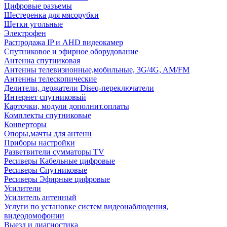
Цифровые разъемы
Шестеренка для мясорубки
Щетки угольные
Электрофен
Распродажа IP и AHD видеокамер
Спутниковое и эфирное оборудование
Антенна спутниковая
Антенны телевизионные,мобильные, 3G/4G, AM/FM
Антенны телескопические
Делители, держатели Diseq-переключатели
Интернет спутниковый
Карточки, модули дополнит.оплаты
Комплекты спутниковые
Конверторы
Опоры,мачты для антенн
Приборы настройки
Разветвители сумматоры TV
Ресиверы Кабельные цифровые
Ресиверы Спутниковые
Ресиверы Эфирные цифровые
Усилители
Усилитель антенный
Услуги по установке систем видеонаблюдения,
видеодомофонии
Выезд и диагностика