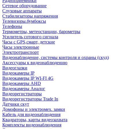
Радиоприемники
Сетевое оборудование
Слуховые аппараты
Стабилизаторы напряжения
Телевизоры.бумбоксы
Телефоны
Термометры, метеостанции, барометры
Усилитель сотового сигнала
Часы с GPS,смарт, детские
Часы электронные
Электротранспорт
Видеонаблюдение, системы контроля и охраны (скуд)
Аксессуары к видеонаблюдению
Видеоглазки
Видеокамеры IP
Видеокамеры IP WI-FI 4G
Видеокамеры AHD
Видеокамеры Аналог
Видеорегистраторы
Видеорегистраторы Trade In
Датчики скут
Домофоны и электромех. замки
Кабель для видеонаблюдения
Квадраторы, карты видеозахвата
Комплекты видеонаблюдения