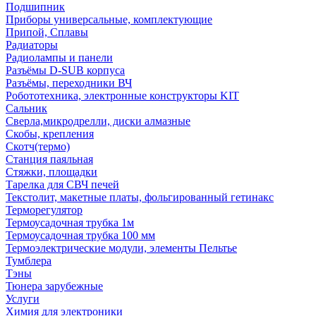
Подшипник
Приборы универсальные, комплектующие
Припой, Сплавы
Радиаторы
Радиолампы и панели
Разъёмы D-SUB корпуса
Разъёмы, переходники ВЧ
Робототехника, электронные конструкторы KIT
Сальник
Сверла,микродрелли, диски алмазные
Скобы, крепления
Скотч(термо)
Станция паяльная
Стяжки, площадки
Тарелка для СВЧ печей
Текстолит, макетные платы, фольгированный гетинакс
Терморегулятор
Термоусадочная трубка 1м
Термоусадочная трубка 100 мм
Термоэлектрические модули, элементы Пельтье
Тумблера
Тэны
Тюнера зарубежные
Услуги
Химия для электроники