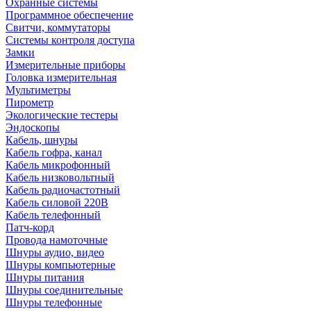
Охранные системы
Программное обеспечение
Свитчи, коммутаторы
Системы контроля доступа
Замки
Измерительные приборы
Головка измерительная
Мультиметры
Пирометр
Экологические тестеры
Эндоскопы
Кабель, шнуры
Кабель гофра, канал
Кабель микрофонный
Кабель низковольтный
Кабель радиочастотный
Кабель силовой 220В
Кабель телефонный
Патч-корд
Провода намоточные
Шнуры аудио, видео
Шнуры компьютерные
Шнуры питания
Шнуры соединительные
Шнуры телефонные