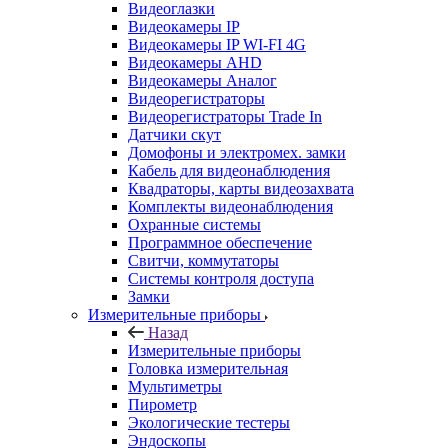
Видеоглазки
Видеокамеры IP
Видеокамеры IP WI-FI 4G
Видеокамеры AHD
Видеокамеры Аналог
Видеорегистраторы
Видеорегистраторы Trade In
Датчики скут
Домофоны и электромех. замки
Кабель для видеонаблюдения
Квадраторы, карты видеозахвата
Комплекты видеонаблюдения
Охранные системы
Программное обеспечение
Свитчи, коммутаторы
Системы контроля доступа
Замки
Измерительные приборы
Назад
Измерительные приборы
Головка измерительная
Мультиметры
Пирометр
Экологические тестеры
Эндоскопы