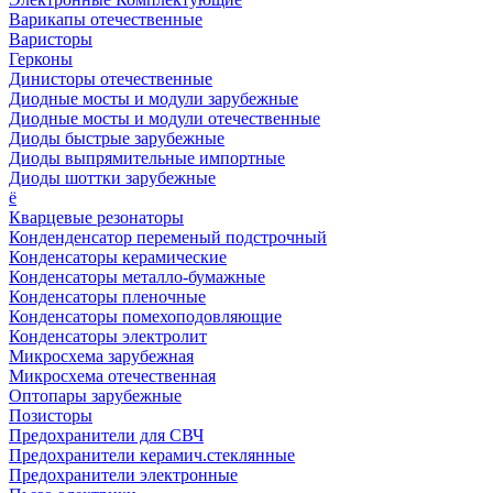
Варикапы отечественные
Варисторы
Герконы
Динисторы отечественные
Диодные мосты и модули зарубежные
Диодные мосты и модули отечественные
Диоды быстрые зарубежные
Диоды выпрямительные импортные
Диоды шоттки зарубежные
ё
Кварцевые резонаторы
Конденденсатор переменый подстрочный
Конденсаторы керамические
Конденсаторы металло-бумажные
Конденсаторы пленочные
Конденсаторы помехоподовляющие
Конденсаторы электролит
Микросхема зарубежная
Микросхема отечественная
Оптопары зарубежные
Позисторы
Предохранители для СВЧ
Предохранители керамич.стеклянные
Предохранители электронные