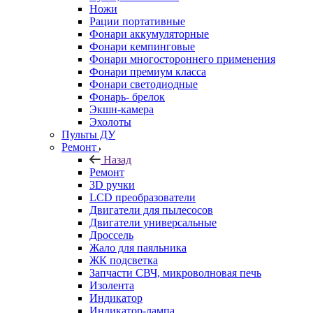
Ножи
Рации портативные
Фонари аккумуляторные
Фонари кемпинговые
Фонари многостороннего применения
Фонари премиум класса
Фонари светодиодные
Фонарь- брелок
Экшн-камера
Эхолоты
Пульты ДУ
Ремонт
Назад
Ремонт
3D ручки
LCD преобразователи
Двигатели для пылесосов
Двигатели универсальные
Дроссель
Жало для паяльника
ЖК подсветка
Запчасти СВЧ, микроволновая печь
Изолента
Индикатор
Индикатор-лампа