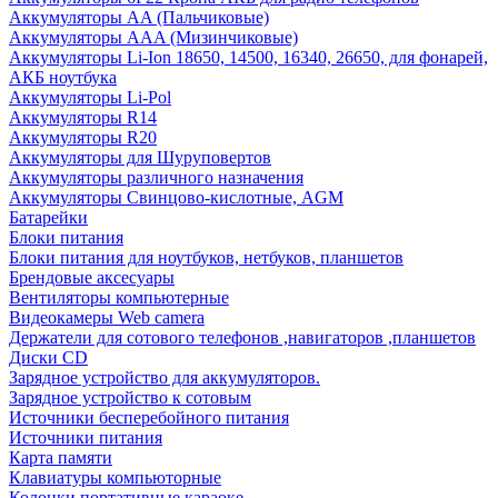
Аккумуляторы AA (Пальчиковые)
Аккумуляторы AAA (Мизинчиковые)
Аккумуляторы Li-Ion 18650, 14500, 16340, 26650, для фонарей,
АКБ ноутбука
Аккумуляторы Li-Pol
Аккумуляторы R14
Аккумуляторы R20
Аккумуляторы для Шуруповертов
Аккумуляторы различного назначения
Аккумуляторы Свинцово-кислотные, AGM
Батарейки
Блоки питания
Блоки питания для ноутбуков, нетбуков, планшетов
Брендовые аксесуары
Вентиляторы компьютерные
Видеокамеры Web camera
Держатели для сотового телефонов ,навигаторов ,планшетов
Диски CD
Зарядное устройство для аккумуляторов.
Зарядное устройство к сотовым
Источники бесперебойного питания
Источники питания
Карта памяти
Клавиатуры компьюторные
Колонки портативные караоке