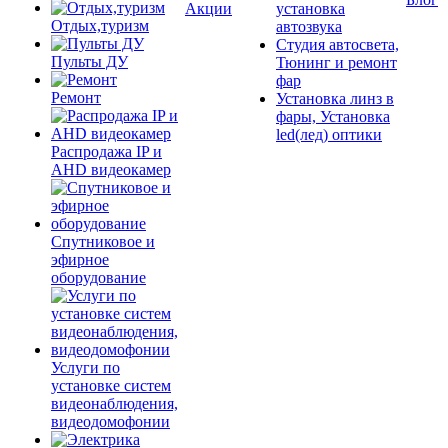
Акции
установка
Отдых,туризм
автозвука
Студия автосвета,
Пульты ДУ
Тюнинг и ремонт
фар
Ремонт
Установка линз в
фары, Установка
led(лед) оптики
Распродажа IP и
AHD видеокамер
Спутниковое и
эфирное
оборудование
Услуги по
установке систем
видеонаблюдения,
видеодомофонии