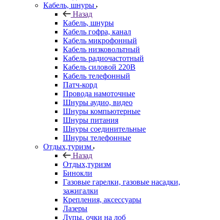
Кабель, шнуры
Назад
Кабель, шнуры
Кабель гофра, канал
Кабель микрофонный
Кабель низковольтный
Кабель радиочастотный
Кабель силовой 220В
Кабель телефонный
Патч-корд
Провода намоточные
Шнуры аудио, видео
Шнуры компьютерные
Шнуры питания
Шнуры соединительные
Шнуры телефонные
Отдых,туризм
Назад
Отдых,туризм
Бинокли
Газовые гарелки, газовые насадки,
зажигалки
Крепления, аксессуары
Лазеры
Лупы, очки на лоб