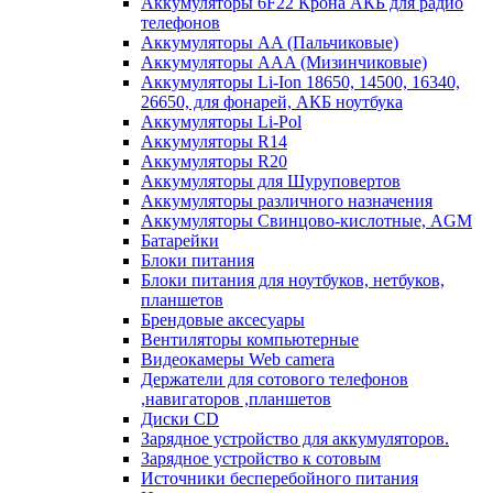
Аккумуляторы 6F22 Крона АКБ для радио
телефонов
Аккумуляторы AA (Пальчиковые)
Аккумуляторы AAA (Мизинчиковые)
Аккумуляторы Li-Ion 18650, 14500, 16340,
26650, для фонарей, АКБ ноутбука
Аккумуляторы Li-Pol
Аккумуляторы R14
Аккумуляторы R20
Аккумуляторы для Шуруповертов
Аккумуляторы различного назначения
Аккумуляторы Свинцово-кислотные, AGM
Батарейки
Блоки питания
Блоки питания для ноутбуков, нетбуков,
планшетов
Брендовые аксесуары
Вентиляторы компьютерные
Видеокамеры Web camera
Держатели для сотового телефонов
,навигаторов ,планшетов
Диски CD
Зарядное устройство для аккумуляторов.
Зарядное устройство к сотовым
Источники бесперебойного питания