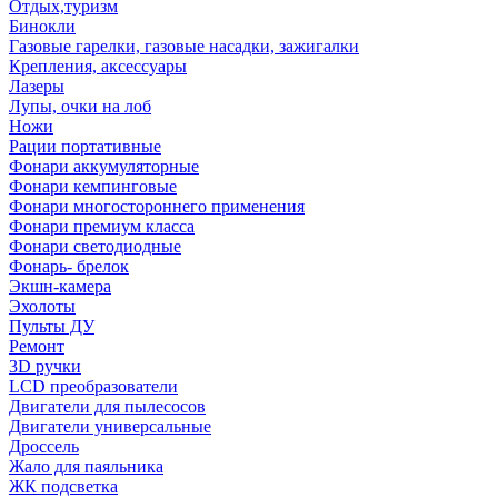
Отдых,туризм
Бинокли
Газовые гарелки, газовые насадки, зажигалки
Крепления, аксессуары
Лазеры
Лупы, очки на лоб
Ножи
Рации портативные
Фонари аккумуляторные
Фонари кемпинговые
Фонари многостороннего применения
Фонари премиум класса
Фонари светодиодные
Фонарь- брелок
Экшн-камера
Эхолоты
Пульты ДУ
Ремонт
3D ручки
LCD преобразователи
Двигатели для пылесосов
Двигатели универсальные
Дроссель
Жало для паяльника
ЖК подсветка