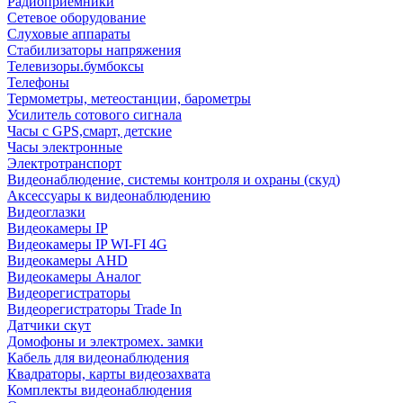
Радиоприемники
Сетевое оборудование
Слуховые аппараты
Стабилизаторы напряжения
Телевизоры.бумбоксы
Телефоны
Термометры, метеостанции, барометры
Усилитель сотового сигнала
Часы с GPS,смарт, детские
Часы электронные
Электротранспорт
Видеонаблюдение, системы контроля и охраны (скуд)
Аксессуары к видеонаблюдению
Видеоглазки
Видеокамеры IP
Видеокамеры IP WI-FI 4G
Видеокамеры AHD
Видеокамеры Аналог
Видеорегистраторы
Видеорегистраторы Trade In
Датчики скут
Домофоны и электромех. замки
Кабель для видеонаблюдения
Квадраторы, карты видеозахвата
Комплекты видеонаблюдения