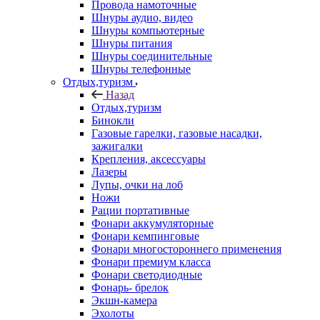
Провода намоточные
Шнуры аудио, видео
Шнуры компьютерные
Шнуры питания
Шнуры соединительные
Шнуры телефонные
Отдых,туризм
Назад
Отдых,туризм
Бинокли
Газовые гарелки, газовые насадки,
зажигалки
Крепления, аксессуары
Лазеры
Лупы, очки на лоб
Ножи
Рации портативные
Фонари аккумуляторные
Фонари кемпинговые
Фонари многостороннего применения
Фонари премиум класса
Фонари светодиодные
Фонарь- брелок
Экшн-камера
Эхолоты