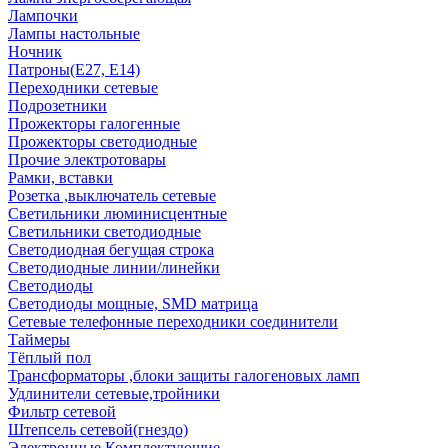
Лампочки
Лампы настольные
Ночник
Патроны(Е27, Е14)
Переходники сетевые
Подрозетники
Прожекторы галогенные
Прожекторы светодиодные
Прочие электротовары
Рамки, вставки
Розетка ,выключатель сетевые
Светильники люминисцентные
Светильники светодиодные
Светодиодная бегущая строка
Светодиодные линии/линейки
Светодиоды
Светодиоды мощные, SMD матрица
Сетевые телефонные переходники соединители
Таймеры
Тёплый пол
Трансформаторы ,блоки защиты галогеновых ламп
Удлинители сетевые,тройники
Фильтр сетевой
Штепсель сетевой(гнездо)
Электронные Комплектующие