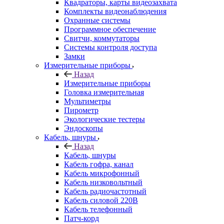
Квадраторы, карты видеозахвата
Комплекты видеонаблюдения
Охранные системы
Программное обеспечение
Свитчи, коммутаторы
Системы контроля доступа
Замки
Измерительные приборы
Назад
Измерительные приборы
Головка измерительная
Мультиметры
Пирометр
Экологические тестеры
Эндоскопы
Кабель, шнуры
Назад
Кабель, шнуры
Кабель гофра, канал
Кабель микрофонный
Кабель низковольтный
Кабель радиочастотный
Кабель силовой 220В
Кабель телефонный
Патч-корд