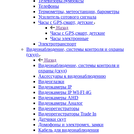
Телевизоры.бумбоксы
Телефоны
Термометры, метеостанции, барометры
Усилитель сотового сигнала
Часы с GPS,смарт, детские
Назад
Часы с GPS,смарт, детские
Часы электронные
Электротранспорт
Видеонаблюдение, системы контроля и охраны
(скуд)
Назад
Видеонаблюдение, системы контроля и
охраны (скуд)
Аксессуары к видеонаблюдению
Видеоглазки
Видеокамеры IP
Видеокамеры IP WI-FI 4G
Видеокамеры AHD
Видеокамеры Аналог
Видеорегистраторы
Видеорегистраторы Trade In
Датчики скут
Домофоны и электромех. замки
Кабель для видеонаблюдения