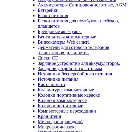
Аккумуляторы Свинцово-кислотные, AGM
Батарейки
Блоки питания
Блоки питания для ноутбуков, нетбуков,
планшетов
Брендовые аксесуары
Вентиляторы компьютерные
Видеокамеры Web camera
Держатели для сотового телефонов
,навигаторов ,планшетов
Диски CD
Зарядное устройство для аккумуляторов.
Зарядное устройство к сотовым
Источники бесперебойного питания
Источники питания
Карта памяти
Клавиатуры компьюторные
Колонки портативные караоке
Колонки компьютерные
Колонки портативные
Компьютерные переходники
Кронштейн
Микрофон проводной
Микрофон-караоке