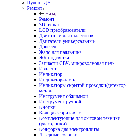
Пульты ДУ
Ремонт
Назад
Ремонт
3D ручки
LCD преобразователи
Двигатели для пылесосов
Двигатели универсальные
Дроссель
Жало для паяльника
ЖК подсветка
Запчасти СВЧ, микроволновая печь
Изолента
Индикатор
Индикатор-лампа
Индикаторы скрытой проводки/детектор
металла
Инструмент обжимной
Инструмент ручной
Кнопки
Кольца ферритовые
Комплектующие для бытовой техники
(расходники)
Конфорка для электроплиты
Лазерные головки