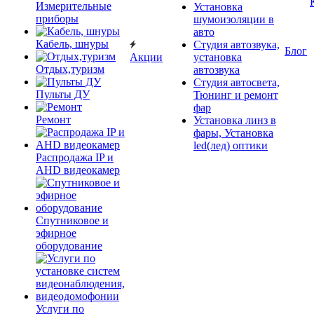
Измерительные
Установка
приборы
шумоизоляции в
авто
Кабель, шнуры
Студия автозвука,
Блог
Акции
установка
Отдых,туризм
автозвука
Студия автосвета,
Пульты ДУ
Тюнинг и ремонт
фар
Ремонт
Установка линз в
фары, Установка
led(лед) оптики
Распродажа IP и
AHD видеокамер
Спутниковое и
эфирное
оборудование
Услуги по