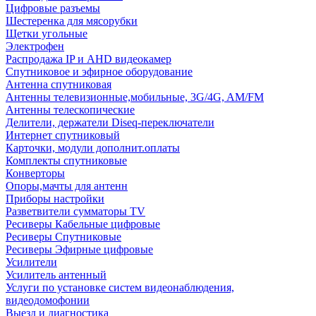
Цифровые разъемы
Шестеренка для мясорубки
Щетки угольные
Электрофен
Распродажа IP и AHD видеокамер
Спутниковое и эфирное оборудование
Антенна спутниковая
Антенны телевизионные,мобильные, 3G/4G, AM/FM
Антенны телескопические
Делители, держатели Diseq-переключатели
Интернет спутниковый
Карточки, модули дополнит.оплаты
Комплекты спутниковые
Конверторы
Опоры,мачты для антенн
Приборы настройки
Разветвители сумматоры TV
Ресиверы Кабельные цифровые
Ресиверы Спутниковые
Ресиверы Эфирные цифровые
Усилители
Усилитель антенный
Услуги по установке систем видеонаблюдения,
видеодомофонии
Выезд и диагностика