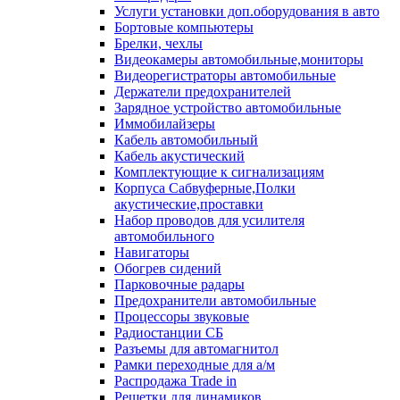
Услуги установки доп.оборудования в авто
Бортовые компьютеры
Брелки, чехлы
Видеокамеры автомобильные,мониторы
Видеорегистраторы автомобильные
Держатели предохранителей
Зарядное устройство автомобильные
Иммобилайзеры
Кабель автомобильный
Кабель акустический
Комплектующие к сигнализациям
Корпуса Сабвуферные,Полки
акустические,проставки
Набор проводов для усилителя
автомобильного
Навигаторы
Обогрев сидений
Парковочные радары
Предохранители автомобильные
Процессоры звуковые
Радиостанции СБ
Разъемы для автомагнитол
Рамки переходные для а/м
Распродажа Trade in
Решетки для динамиков