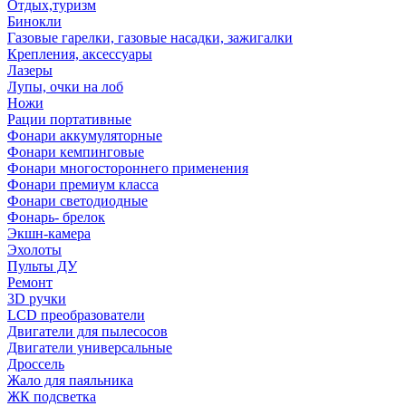
Отдых,туризм
Бинокли
Газовые гарелки, газовые насадки, зажигалки
Крепления, аксессуары
Лазеры
Лупы, очки на лоб
Ножи
Рации портативные
Фонари аккумуляторные
Фонари кемпинговые
Фонари многостороннего применения
Фонари премиум класса
Фонари светодиодные
Фонарь- брелок
Экшн-камера
Эхолоты
Пульты ДУ
Ремонт
3D ручки
LCD преобразователи
Двигатели для пылесосов
Двигатели универсальные
Дроссель
Жало для паяльника
ЖК подсветка