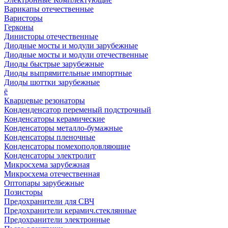
Варикапы отечественные
Варисторы
Герконы
Динисторы отечественные
Диодные мосты и модули зарубежные
Диодные мосты и модули отечественные
Диоды быстрые зарубежные
Диоды выпрямительные импортные
Диоды шоттки зарубежные
ё
Кварцевые резонаторы
Конденденсатор переменый подстрочный
Конденсаторы керамические
Конденсаторы металло-бумажные
Конденсаторы пленочные
Конденсаторы помехоподовляющие
Конденсаторы электролит
Микросхема зарубежная
Микросхема отечественная
Оптопары зарубежные
Позисторы
Предохранители для СВЧ
Предохранители керамич.стеклянные
Предохранители электронные