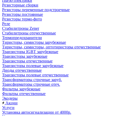
Пьезо-электрики
Резисторные сборки
Резисторы переменные подстроечные
Резисторы постоянные
Резисторы термо-фото
Реле
Стабилитроны Zener
Стабилитроны отечественные
Термопредохранители
Тиристоры, симисторы зарубежные
Тиристоры, симисторы, оптотиристоры отечественные
Транзисторы IGBT зарубежные
Транзисторы зарубежные
Транзисторы отечественные
Транзисторы полевые зарубежные
Диоды отечественные
Транзисторы полевые отечественные
Трансформаторы строчные заруб.
Трансформаторы строчные отеч.
Фильтры зарубежные
Фильтры отечественные
Экодеры
Акции
Услуги
Установка автосигнализации от 4000р.