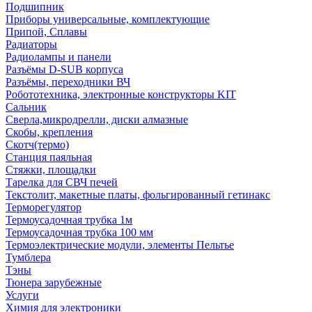
Подшипник
Приборы универсальные, комплектующие
Припой, Сплавы
Радиаторы
Радиолампы и панели
Разъёмы D-SUB корпуса
Разъёмы, переходники ВЧ
Робототехника, электронные конструкторы KIT
Сальник
Сверла,микродрелли, диски алмазные
Скобы, крепления
Скотч(термо)
Станция паяльная
Стяжки, площадки
Тарелка для СВЧ печей
Текстолит, макетные платы, фольгированный гетинакс
Терморегулятор
Термоусадочная трубка 1м
Термоусадочная трубка 100 мм
Термоэлектрические модули, элементы Пельтье
Тумблера
Тэны
Тюнера зарубежные
Услуги
Химия для электроники