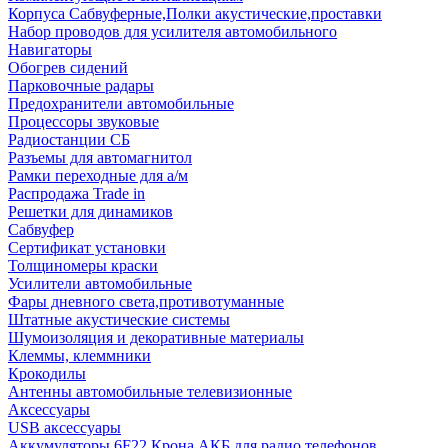
Корпуса Сабвуферные,Полки акустические,проставки
Набор проводов для усилителя автомобильного
Навигаторы
Обогрев сидений
Парковочные радары
Предохранители автомобильные
Процессоры звуковые
Радиостанции СБ
Разъемы для автомагнитол
Рамки переходные для а/м
Распродажа Trade in
Решетки для динамиков
Сабвуфер
Сертификат установки
Толщиномеры краски
Усилители автомобильные
Фары дневного света,противотуманные
Штатные акустические системы
Шумоизоляция и декоративные материалы
Клеммы, клеммники
Крокодилы
Антенны автомобильные телевизионные
Аксессуары
USB аксессуары
Аккумуляторы 6F22 Крона АКБ для радио телефонов