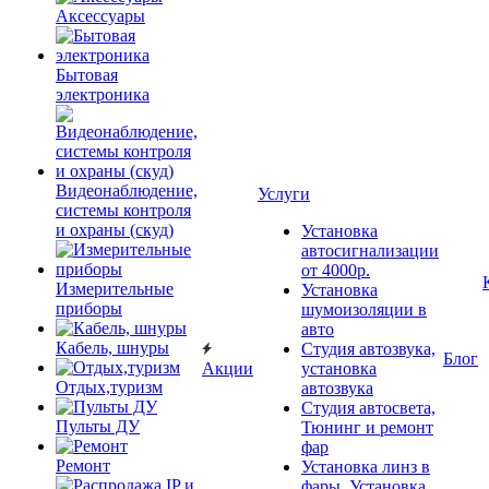
Аксессуары
Бытовая
электроника
Видеонаблюдение,
Услуги
системы контроля
и охраны (скуд)
Установка
автосигнализации
от 4000р.
Измерительные
Установка
приборы
шумоизоляции в
авто
Кабель, шнуры
Студия автозвука,
Блог
Акции
установка
Отдых,туризм
автозвука
Студия автосвета,
Пульты ДУ
Тюнинг и ремонт
фар
Ремонт
Установка линз в
фары, Установка