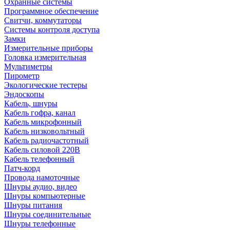
Охранные системы
Программное обеспечение
Свитчи, коммутаторы
Системы контроля доступа
Замки
Измерительные приборы
Головка измерительная
Мультиметры
Пирометр
Экологические тестеры
Эндоскопы
Кабель, шнуры
Кабель гофра, канал
Кабель микрофонный
Кабель низковольтный
Кабель радиочастотный
Кабель силовой 220В
Кабель телефонный
Патч-корд
Провода намоточные
Шнуры аудио, видео
Шнуры компьютерные
Шнуры питания
Шнуры соединительные
Шнуры телефонные