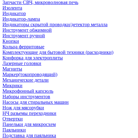
Запчасти СВЧ, микроволновая печь
Изолента
Индикатор
Индикатор-лампа
Индикаторы скрытой проводки/детектор металла
Инструмент обжимной
Инструмент ручной
Кнопки
Кольца ферритовые
Комплектующие для бытовой техники (расходники)
Конфорка для электроплиты
Лазерные головки
Магниты
Маркер(токопроводящий)
Механические детали
Микрики
Микрофонный капсюль
Наборы инструментов
Насосы для стиральных машин
Нож для мясорубки
НЧ разьемы переходники
Отвертки
Панельки для микросхем
Паяльники
Подставка для паяльника