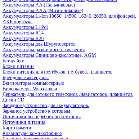
Аккумуляторы AA (Пальчиковые)
Аккумуляторы AAA (Мизинчиковые)
Аккумуляторы Li-Ion 18650, 14500, 16340, 26650, для фонарей,
АКБ ноутбука
Аккумуляторы Li-Pol
Аккумуляторы R14
Аккумуляторы R20
Аккумуляторы для Шуруповертов
Аккумуляторы различного назначения
Аккумуляторы Свинцово-кислотные, AGM
Батарейки
Блоки питания
Блоки питания для ноутбуков, нетбуков, планшетов
Брендовые аксесуары
Вентиляторы компьютерные
Видеокамеры Web camera
Держатели для сотового телефонов ,навигаторов ,планшетов
Диски CD
Зарядное устройство для аккумуляторов.
Зарядное устройство к сотовым
Источники бесперебойного питания
Источники питания
Карта памяти
Клавиатуры компьюторные
Колонки портативные караоке