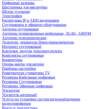
Цифровые разъемы
Шестеренка для мясорубки
Щетки угольные
Электрофен
Распродажа IP и AHD видеокамер
Спутниковое и эфирное оборудование
Антенна спутниковая
Антенны телевизионные,мобильные, 3G/4G, AM/FM
Антенны телескопические
Делители, держатели Diseq-переключатели
Интернет спутниковый
Карточки, модули дополнит.оплаты
Комплекты спутниковые
Конверторы
Опоры,мачты для антенн
Приборы настройки
Разветвители сумматоры TV
Ресиверы Кабельные цифровые
Ресиверы Спутниковые
Ресиверы Эфирные цифровые
Усилители
Усилитель антенный
Услуги по установке систем видеонаблюдения,
видеодомофонии
Выезд и диагностика