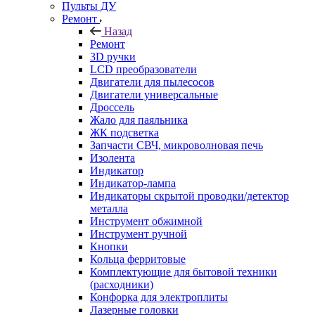
Пульты ДУ
Ремонт
Назад
Ремонт
3D ручки
LCD преобразователи
Двигатели для пылесосов
Двигатели универсальные
Дроссель
Жало для паяльника
ЖК подсветка
Запчасти СВЧ, микроволновая печь
Изолента
Индикатор
Индикатор-лампа
Индикаторы скрытой проводки/детектор
металла
Инструмент обжимной
Инструмент ручной
Кнопки
Кольца ферритовые
Комплектующие для бытовой техники
(расходники)
Конфорка для электроплиты
Лазерные головки