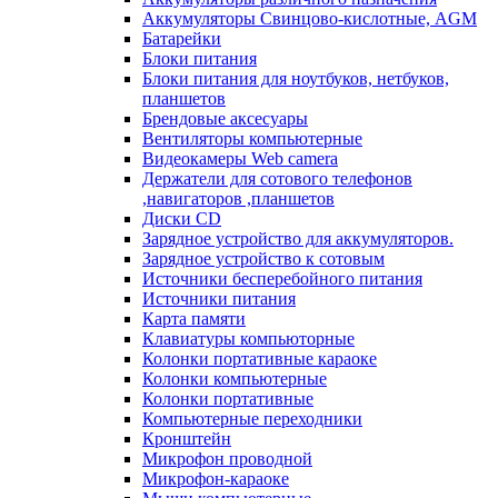
Аккумуляторы Свинцово-кислотные, AGM
Батарейки
Блоки питания
Блоки питания для ноутбуков, нетбуков,
планшетов
Брендовые аксесуары
Вентиляторы компьютерные
Видеокамеры Web camera
Держатели для сотового телефонов
,навигаторов ,планшетов
Диски CD
Зарядное устройство для аккумуляторов.
Зарядное устройство к сотовым
Источники бесперебойного питания
Источники питания
Карта памяти
Клавиатуры компьюторные
Колонки портативные караоке
Колонки компьютерные
Колонки портативные
Компьютерные переходники
Кронштейн
Микрофон проводной
Микрофон-караоке