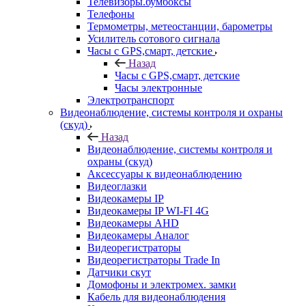
Телевизоры.бумбоксы
Телефоны
Термометры, метеостанции, барометры
Усилитель сотового сигнала
Часы с GPS,смарт, детские
Назад
Часы с GPS,смарт, детские
Часы электронные
Электротранспорт
Видеонаблюдение, системы контроля и охраны
(скуд)
Назад
Видеонаблюдение, системы контроля и
охраны (скуд)
Аксессуары к видеонаблюдению
Видеоглазки
Видеокамеры IP
Видеокамеры IP WI-FI 4G
Видеокамеры AHD
Видеокамеры Аналог
Видеорегистраторы
Видеорегистраторы Trade In
Датчики скут
Домофоны и электромех. замки
Кабель для видеонаблюдения