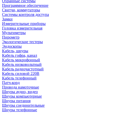
Охранные системы
Программное обеспечение
Свитчи, коммутаторы
Системы контроля доступа
Замки
Измерительные приборы
Головка измерительная
Мультиметры
Пирометр
Экологические тестеры
Эндоскопы
Кабель, шнуры
Кабель гофра, канал
Кабель микрофонный
Кабель низковольтный
Кабель радиочастотный
Кабель силовой 220В
Кабель телефонный
Патч-корд
Провода намоточные
Шнуры аудио, видео
Шнуры компьютерные
Шнуры питания
Шнуры соединительные
Шнуры телефонные