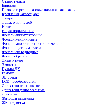
Отдых,туризм
Бинокли
Газовые гарелки, газовые насадки, зажигалки
Крепления, аксессуары
Лазеры
Лупы, очки на лоб
Ножи
Рации портативные
Фонари аккумуляторные
Фонари кемпинговые
Фонари многостороннего применения
Фонари премиум класса
Фонари светодиодные
Фонарь- брелок
Экшн-камера
Эхолоты
Пульты ДУ
Ремонт
3D ручки
LCD преобразователи
Двигатели для пылесосов
Двигатели универсальные
Дроссель
Жало для паяльника
ЖК подсветка