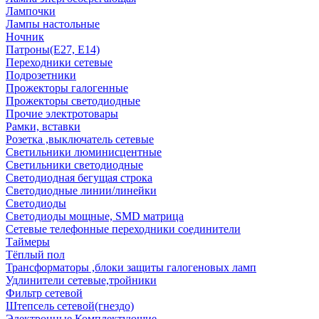
Лампочки
Лампы настольные
Ночник
Патроны(Е27, Е14)
Переходники сетевые
Подрозетники
Прожекторы галогенные
Прожекторы светодиодные
Прочие электротовары
Рамки, вставки
Розетка ,выключатель сетевые
Светильники люминисцентные
Светильники светодиодные
Светодиодная бегущая строка
Светодиодные линии/линейки
Светодиоды
Светодиоды мощные, SMD матрица
Сетевые телефонные переходники соединители
Таймеры
Тёплый пол
Трансформаторы ,блоки защиты галогеновых ламп
Удлинители сетевые,тройники
Фильтр сетевой
Штепсель сетевой(гнездо)
Электронные Комплектующие