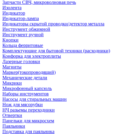
Запчасти СВЧ, микроволновая печь
Изолента
Индикатор
Индикатор-лампа
Индикаторы скрытой проводки/детектор металла
Инструмент обжимной
Инструмент ручной
Кнопки
Кольца ферритовые
Комплектующие для бытовой техники (расходники)
Конфорка для электроплиты
Лазерные головки
Магниты
Маркер(токопроводящий)
Механические детали
Микрики
Микрофонный капсюль
Наборы инструментов
Насосы для стиральных машин
Нож для мясорубки
НЧ разьемы переходники
Отвертки
Панельки для микросхем
Паяльники
Подставка для паяльника