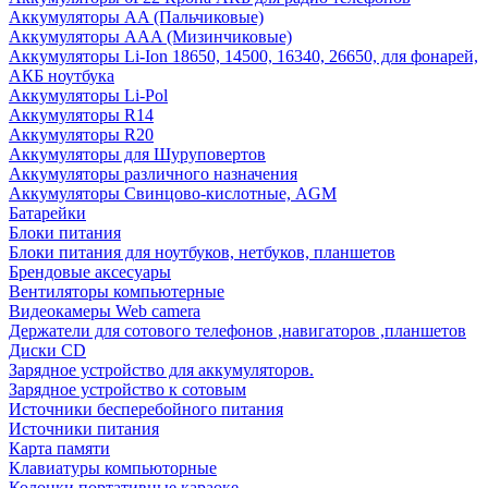
Аккумуляторы AA (Пальчиковые)
Аккумуляторы AAA (Мизинчиковые)
Аккумуляторы Li-Ion 18650, 14500, 16340, 26650, для фонарей,
АКБ ноутбука
Аккумуляторы Li-Pol
Аккумуляторы R14
Аккумуляторы R20
Аккумуляторы для Шуруповертов
Аккумуляторы различного назначения
Аккумуляторы Свинцово-кислотные, AGM
Батарейки
Блоки питания
Блоки питания для ноутбуков, нетбуков, планшетов
Брендовые аксесуары
Вентиляторы компьютерные
Видеокамеры Web camera
Держатели для сотового телефонов ,навигаторов ,планшетов
Диски CD
Зарядное устройство для аккумуляторов.
Зарядное устройство к сотовым
Источники бесперебойного питания
Источники питания
Карта памяти
Клавиатуры компьюторные
Колонки портативные караоке