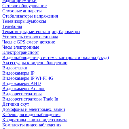
Радиоприемники
Сетевое оборудование
Слуховые аппараты
Стабилизаторы напряжения
Телевизоры.бумбоксы
Телефоны
Термометры, метеостанции, барометры
Усилитель сотового сигнала
Часы с GPS,смарт, детские
Часы электронные
Электротранспорт
Видеонаблюдение, системы контроля и охраны (скуд)
Аксессуары к видеонаблюдению
Видеоглазки
Видеокамеры IP
Видеокамеры IP WI-FI 4G
Видеокамеры AHD
Видеокамеры Аналог
Видеорегистраторы
Видеорегистраторы Trade In
Датчики скут
Домофоны и электромех. замки
Кабель для видеонаблюдения
Квадраторы, карты видеозахвата
Комплекты видеонаблюдения