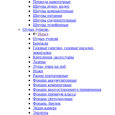
Провода намоточные
Шнуры аудио, видео
Шнуры компьютерные
Шнуры питания
Шнуры соединительные
Шнуры телефонные
Отдых,туризм
Назад
Отдых,туризм
Бинокли
Газовые гарелки, газовые насадки,
зажигалки
Крепления, аксессуары
Лазеры
Лупы, очки на лоб
Ножи
Рации портативные
Фонари аккумуляторные
Фонари кемпинговые
Фонари многостороннего применения
Фонари премиум класса
Фонари светодиодные
Фонарь- брелок
Экшн-камера
Эхолоты