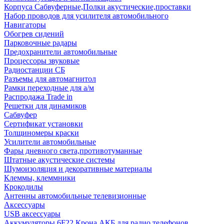
Корпуса Сабвуферные,Полки акустические,проставки
Набор проводов для усилителя автомобильного
Навигаторы
Обогрев сидений
Парковочные радары
Предохранители автомобильные
Процессоры звуковые
Радиостанции СБ
Разъемы для автомагнитол
Рамки переходные для а/м
Распродажа Trade in
Решетки для динамиков
Сабвуфер
Сертификат установки
Толщиномеры краски
Усилители автомобильные
Фары дневного света,противотуманные
Штатные акустические системы
Шумоизоляция и декоративные материалы
Клеммы, клеммники
Крокодилы
Антенны автомобильные телевизионные
Аксессуары
USB аксессуары
Аккумуляторы 6F22 Крона АКБ для радио телефонов