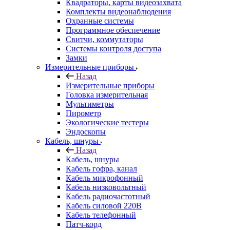
Квадраторы, карты видеозахвата
Комплекты видеонаблюдения
Охранные системы
Программное обеспечение
Свитчи, коммутаторы
Системы контроля доступа
Замки
Измерительные приборы
Назад
Измерительные приборы
Головка измерительная
Мультиметры
Пирометр
Экологические тестеры
Эндоскопы
Кабель, шнуры
Назад
Кабель, шнуры
Кабель гофра, канал
Кабель микрофонный
Кабель низковольтный
Кабель радиочастотный
Кабель силовой 220В
Кабель телефонный
Патч-корд