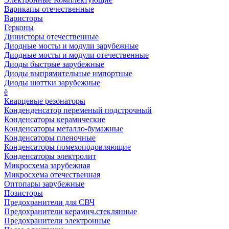
Варикапы отечественные
Варисторы
Герконы
Динисторы отечественные
Диодные мосты и модули зарубежные
Диодные мосты и модули отечественные
Диоды быстрые зарубежные
Диоды выпрямительные импортные
Диоды шоттки зарубежные
ё
Кварцевые резонаторы
Конденденсатор переменый подстрочный
Конденсаторы керамические
Конденсаторы металло-бумажные
Конденсаторы пленочные
Конденсаторы помехоподовляющие
Конденсаторы электролит
Микросхема зарубежная
Микросхема отечественная
Оптопары зарубежные
Позисторы
Предохранители для СВЧ
Предохранители керамич.стеклянные
Предохранители электронные