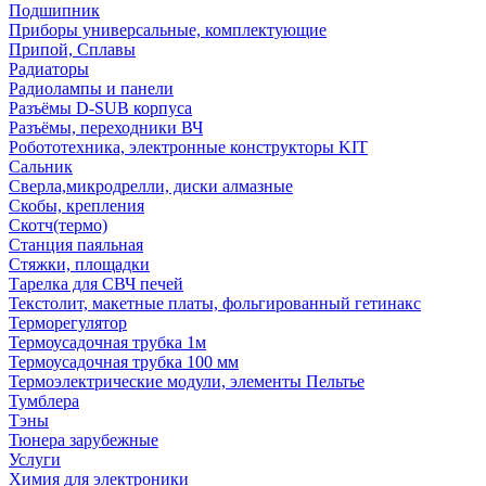
Подшипник
Приборы универсальные, комплектующие
Припой, Сплавы
Радиаторы
Радиолампы и панели
Разъёмы D-SUB корпуса
Разъёмы, переходники ВЧ
Робототехника, электронные конструкторы KIT
Сальник
Сверла,микродрелли, диски алмазные
Скобы, крепления
Скотч(термо)
Станция паяльная
Стяжки, площадки
Тарелка для СВЧ печей
Текстолит, макетные платы, фольгированный гетинакс
Терморегулятор
Термоусадочная трубка 1м
Термоусадочная трубка 100 мм
Термоэлектрические модули, элементы Пельтье
Тумблера
Тэны
Тюнера зарубежные
Услуги
Химия для электроники