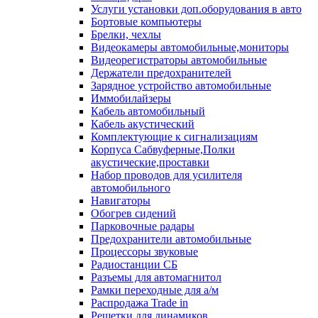
Услуги установки доп.оборудования в авто
Бортовые компьютеры
Брелки, чехлы
Видеокамеры автомобильные,мониторы
Видеорегистраторы автомобильные
Держатели предохранителей
Зарядное устройство автомобильные
Иммобилайзеры
Кабель автомобильный
Кабель акустический
Комплектующие к сигнализациям
Корпуса Сабвуферные,Полки
акустические,проставки
Набор проводов для усилителя
автомобильного
Навигаторы
Обогрев сидений
Парковочные радары
Предохранители автомобильные
Процессоры звуковые
Радиостанции СБ
Разъемы для автомагнитол
Рамки переходные для а/м
Распродажа Trade in
Решетки для динамиков