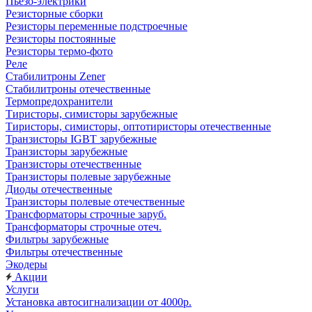
Пьезо-электрики
Резисторные сборки
Резисторы переменные подстроечные
Резисторы постоянные
Резисторы термо-фото
Реле
Стабилитроны Zener
Стабилитроны отечественные
Термопредохранители
Тиристоры, симисторы зарубежные
Тиристоры, симисторы, оптотиристоры отечественные
Транзисторы IGBT зарубежные
Транзисторы зарубежные
Транзисторы отечественные
Транзисторы полевые зарубежные
Диоды отечественные
Транзисторы полевые отечественные
Трансформаторы строчные заруб.
Трансформаторы строчные отеч.
Фильтры зарубежные
Фильтры отечественные
Экодеры
Акции
Услуги
Установка автосигнализации от 4000р.