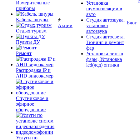
Измерительные
Установка
приборы
шумоизоляции в
авто
Кабель, шнуры
Студия автозвука,
Блог
Акции
установка
Отдых,туризм
автозвука
Студия автосвета,
Пульты ДУ
Тюнинг и ремонт
фар
Ремонт
Установка линз в
фары, Установка
led(лед) оптики
Распродажа IP и
AHD видеокамер
Спутниковое и
эфирное
оборудование
Услуги по