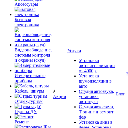
Аксессуары
Бытовая
электроника
Видеонаблюдение,
Услуги
системы контроля
и охраны (скуд)
Установка
автосигнализации
от 4000р.
Измерительные
Установка
приборы
шумоизоляции в
авто
Кабель, шнуры
Студия автозвука,
Блог
Акции
установка
Отдых,туризм
автозвука
Студия автосвета,
Пульты ДУ
Тюнинг и ремонт
фар
Ремонт
Установка линз в
фары, Установка