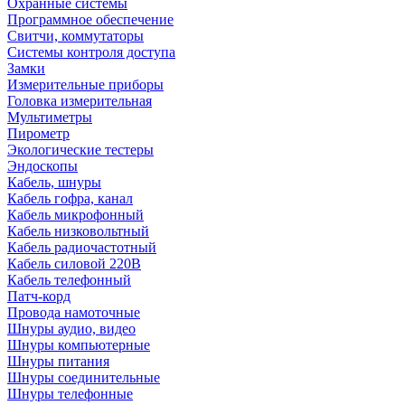
Охранные системы
Программное обеспечение
Свитчи, коммутаторы
Системы контроля доступа
Замки
Измерительные приборы
Головка измерительная
Мультиметры
Пирометр
Экологические тестеры
Эндоскопы
Кабель, шнуры
Кабель гофра, канал
Кабель микрофонный
Кабель низковольтный
Кабель радиочастотный
Кабель силовой 220В
Кабель телефонный
Патч-корд
Провода намоточные
Шнуры аудио, видео
Шнуры компьютерные
Шнуры питания
Шнуры соединительные
Шнуры телефонные