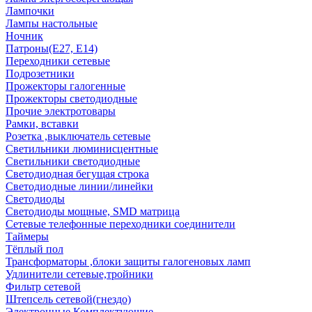
Лампочки
Лампы настольные
Ночник
Патроны(Е27, Е14)
Переходники сетевые
Подрозетники
Прожекторы галогенные
Прожекторы светодиодные
Прочие электротовары
Рамки, вставки
Розетка ,выключатель сетевые
Светильники люминисцентные
Светильники светодиодные
Светодиодная бегущая строка
Светодиодные линии/линейки
Светодиоды
Светодиоды мощные, SMD матрица
Сетевые телефонные переходники соединители
Таймеры
Тёплый пол
Трансформаторы ,блоки защиты галогеновых ламп
Удлинители сетевые,тройники
Фильтр сетевой
Штепсель сетевой(гнездо)
Электронные Комплектующие