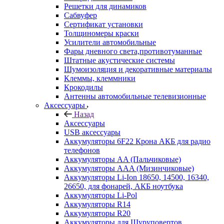
Решетки для динамиков
Сабвуфер
Сертификат установки
Толщиномеры краски
Усилители автомобильные
Фары дневного света,противотуманные
Штатные акустические системы
Шумоизоляция и декоративные материалы
Клеммы, клеммники
Крокодилы
Антенны автомобильные телевизионные
Аксессуары
Назад
Аксессуары
USB аксессуары
Аккумуляторы 6F22 Крона АКБ для радио
телефонов
Аккумуляторы AA (Пальчиковые)
Аккумуляторы AAA (Мизинчиковые)
Аккумуляторы Li-Ion 18650, 14500, 16340,
26650, для фонарей, АКБ ноутбука
Аккумуляторы Li-Pol
Аккумуляторы R14
Аккумуляторы R20
Аккумуляторы для Шуруповертов