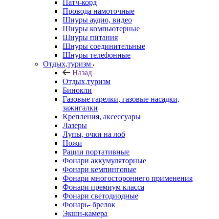
Патч-корд
Провода намоточные
Шнуры аудио, видео
Шнуры компьютерные
Шнуры питания
Шнуры соединительные
Шнуры телефонные
Отдых,туризм
Назад
Отдых,туризм
Бинокли
Газовые гарелки, газовые насадки,
зажигалки
Крепления, аксессуары
Лазеры
Лупы, очки на лоб
Ножи
Рации портативные
Фонари аккумуляторные
Фонари кемпинговые
Фонари многостороннего применения
Фонари премиум класса
Фонари светодиодные
Фонарь- брелок
Экшн-камера