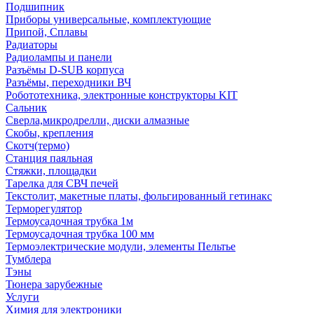
Подшипник
Приборы универсальные, комплектующие
Припой, Сплавы
Радиаторы
Радиолампы и панели
Разъёмы D-SUB корпуса
Разъёмы, переходники ВЧ
Робототехника, электронные конструкторы KIT
Сальник
Сверла,микродрелли, диски алмазные
Скобы, крепления
Скотч(термо)
Станция паяльная
Стяжки, площадки
Тарелка для СВЧ печей
Текстолит, макетные платы, фольгированный гетинакс
Терморегулятор
Термоусадочная трубка 1м
Термоусадочная трубка 100 мм
Термоэлектрические модули, элементы Пельтье
Тумблера
Тэны
Тюнера зарубежные
Услуги
Химия для электроники