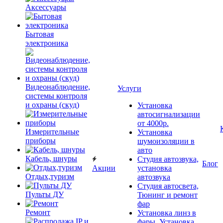
Аксессуары
Бытовая
электроника
Видеонаблюдение,
Услуги
системы контроля
и охраны (скуд)
Установка
автосигнализации
от 4000р.
Измерительные
Установка
приборы
шумоизоляции в
авто
Кабель, шнуры
Студия автозвука,
Блог
Акции
установка
Отдых,туризм
автозвука
Студия автосвета,
Пульты ДУ
Тюнинг и ремонт
фар
Ремонт
Установка линз в
фары, Установка