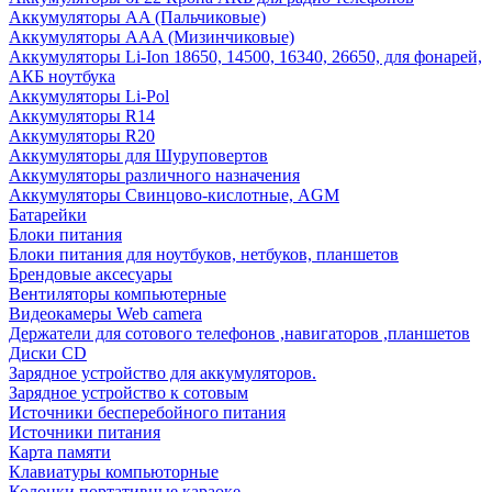
Аккумуляторы AA (Пальчиковые)
Аккумуляторы AAA (Мизинчиковые)
Аккумуляторы Li-Ion 18650, 14500, 16340, 26650, для фонарей,
АКБ ноутбука
Аккумуляторы Li-Pol
Аккумуляторы R14
Аккумуляторы R20
Аккумуляторы для Шуруповертов
Аккумуляторы различного назначения
Аккумуляторы Свинцово-кислотные, AGM
Батарейки
Блоки питания
Блоки питания для ноутбуков, нетбуков, планшетов
Брендовые аксесуары
Вентиляторы компьютерные
Видеокамеры Web camera
Держатели для сотового телефонов ,навигаторов ,планшетов
Диски CD
Зарядное устройство для аккумуляторов.
Зарядное устройство к сотовым
Источники бесперебойного питания
Источники питания
Карта памяти
Клавиатуры компьюторные
Колонки портативные караоке