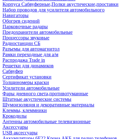
Корпуса Сабвуферные,Полки акустические,проставки
Набор проводов для усилителя автомобильного
Навигаторы
Обогрев сидений
Парковочные радары
Предохранители автомобильные
Процессоры звуковые
Радиостанции СБ
Разъемы для автомагнитол
Рамки переходные для а/м
Распродажа Trade in
Решетки для динамиков
Сабвуфер
Сертификат установки
Толщиномеры краски
Усилители автомобильные
Фары дневного света,противотуманные
Штатные акустические системы
Шумоизоляция и декоративные материалы
Клеммы, клеммники
Крокодилы
Антенны автомобильные телевизионные
Аксессуары
USB аксессуары
Аккумуляторы 6F22 Крона АКБ для радио телефонов