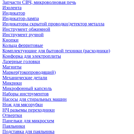
Запчасти СВЧ, микроволновая печь
Изолента
Индикатор
Индикатор-лампа
Индикаторы скрытой проводки/детектор металла
Инструмент обжимной
Инструмент ручной
Кнопки
Кольца ферритовые
Комплектующие для бытовой техники (расходники)
Конфорка для электроплиты
Лазерные головки
Магниты
Маркер(токопроводящий)
Механические детали
Микрики
Микрофонный капсюль
Наборы инструментов
Насосы для стиральных машин
Нож для мясорубки
НЧ разьемы переходники
Отвертки
Панельки для микросхем
Паяльники
Подставка для паяльника