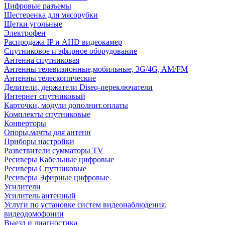
Цифровые разъемы
Шестеренка для мясорубки
Щетки угольные
Электрофен
Распродажа IP и AHD видеокамер
Спутниковое и эфирное оборудование
Антенна спутниковая
Антенны телевизионные,мобильные, 3G/4G, AM/FM
Антенны телескопические
Делители, держатели Diseq-переключатели
Интернет спутниковый
Карточки, модули дополнит.оплаты
Комплекты спутниковые
Конверторы
Опоры,мачты для антенн
Приборы настройки
Разветвители сумматоры TV
Ресиверы Кабельные цифровые
Ресиверы Спутниковые
Ресиверы Эфирные цифровые
Усилители
Усилитель антенный
Услуги по установке систем видеонаблюдения,
видеодомофонии
Выезд и диагностика