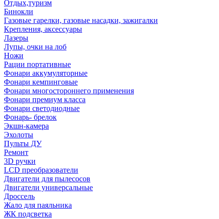
Отдых,туризм
Бинокли
Газовые гарелки, газовые насадки, зажигалки
Крепления, аксессуары
Лазеры
Лупы, очки на лоб
Ножи
Рации портативные
Фонари аккумуляторные
Фонари кемпинговые
Фонари многостороннего применения
Фонари премиум класса
Фонари светодиодные
Фонарь- брелок
Экшн-камера
Эхолоты
Пульты ДУ
Ремонт
3D ручки
LCD преобразователи
Двигатели для пылесосов
Двигатели универсальные
Дроссель
Жало для паяльника
ЖК подсветка