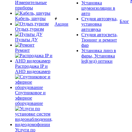
Измерительные
Установка
приборы
шумоизоляции в
авто
Кабель, шнуры
Студия автозвука,
Блог
Акции
установка
Отдых,туризм
автозвука
Студия автосвета,
Пульты ДУ
Тюнинг и ремонт
фар
Ремонт
Установка линз в
фары, Установка
led(лед) оптики
Распродажа IP и
AHD видеокамер
Спутниковое и
эфирное
оборудование
Услуги по