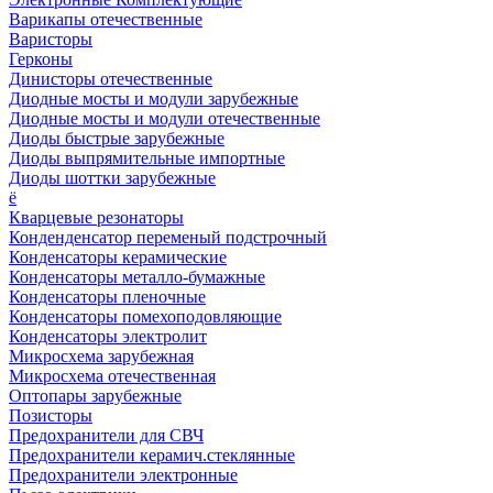
Варикапы отечественные
Варисторы
Герконы
Динисторы отечественные
Диодные мосты и модули зарубежные
Диодные мосты и модули отечественные
Диоды быстрые зарубежные
Диоды выпрямительные импортные
Диоды шоттки зарубежные
ё
Кварцевые резонаторы
Конденденсатор переменый подстрочный
Конденсаторы керамические
Конденсаторы металло-бумажные
Конденсаторы пленочные
Конденсаторы помехоподовляющие
Конденсаторы электролит
Микросхема зарубежная
Микросхема отечественная
Оптопары зарубежные
Позисторы
Предохранители для СВЧ
Предохранители керамич.стеклянные
Предохранители электронные