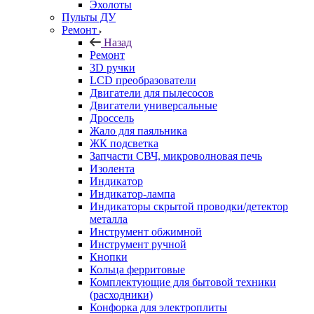
Эхолоты
Пульты ДУ
Ремонт
Назад
Ремонт
3D ручки
LCD преобразователи
Двигатели для пылесосов
Двигатели универсальные
Дроссель
Жало для паяльника
ЖК подсветка
Запчасти СВЧ, микроволновая печь
Изолента
Индикатор
Индикатор-лампа
Индикаторы скрытой проводки/детектор
металла
Инструмент обжимной
Инструмент ручной
Кнопки
Кольца ферритовые
Комплектующие для бытовой техники
(расходники)
Конфорка для электроплиты