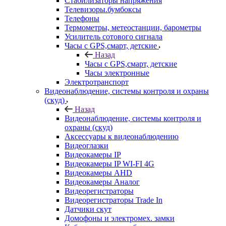
Стабилизаторы напряжения
Телевизоры.бумбоксы
Телефоны
Термометры, метеостанции, барометры
Усилитель сотового сигнала
Часы с GPS,смарт, детские
Назад
Часы с GPS,смарт, детские
Часы электронные
Электротранспорт
Видеонаблюдение, системы контроля и охраны
(скуд)
Назад
Видеонаблюдение, системы контроля и
охраны (скуд)
Аксессуары к видеонаблюдению
Видеоглазки
Видеокамеры IP
Видеокамеры IP WI-FI 4G
Видеокамеры AHD
Видеокамеры Аналог
Видеорегистраторы
Видеорегистраторы Trade In
Датчики скут
Домофоны и электромех. замки