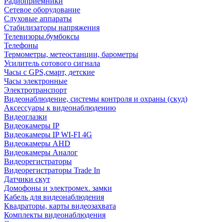
Радиоприемники
Сетевое оборудование
Слуховые аппараты
Стабилизаторы напряжения
Телевизоры.бумбоксы
Телефоны
Термометры, метеостанции, барометры
Усилитель сотового сигнала
Часы с GPS,смарт, детские
Часы электронные
Электротранспорт
Видеонаблюдение, системы контроля и охраны (скуд)
Аксессуары к видеонаблюдению
Видеоглазки
Видеокамеры IP
Видеокамеры IP WI-FI 4G
Видеокамеры AHD
Видеокамеры Аналог
Видеорегистраторы
Видеорегистраторы Trade In
Датчики скут
Домофоны и электромех. замки
Кабель для видеонаблюдения
Квадраторы, карты видеозахвата
Комплекты видеонаблюдения