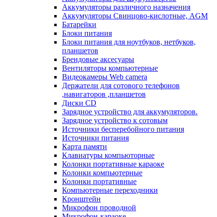
Аккумуляторы различного назначения
Аккумуляторы Свинцово-кислотные, AGM
Батарейки
Блоки питания
Блоки питания для ноутбуков, нетбуков,
планшетов
Брендовые аксесуары
Вентиляторы компьютерные
Видеокамеры Web camera
Держатели для сотового телефонов
,навигаторов ,планшетов
Диски CD
Зарядное устройство для аккумуляторов.
Зарядное устройство к сотовым
Источники бесперебойного питания
Источники питания
Карта памяти
Клавиатуры компьюторные
Колонки портативные караоке
Колонки компьютерные
Колонки портативные
Компьютерные переходники
Кронштейн
Микрофон проводной
Микрофон-караоке