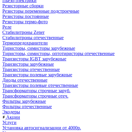
Пьезо-электрики
Резисторные сборки
Резисторы переменные подстроечные
Резисторы постоянные
Резисторы термо-фото
Реле
Стабилитроны Zener
Стабилитроны отечественные
Термопредохранители
Тиристоры, симисторы зарубежные
Тиристоры, симисторы, оптотиристоры отечественные
Транзисторы IGBT зарубежные
Транзисторы зарубежные
Транзисторы отечественные
Транзисторы полевые зарубежные
Диоды отечественные
Транзисторы полевые отечественные
Трансформаторы строчные заруб.
Трансформаторы строчные отеч.
Фильтры зарубежные
Фильтры отечественные
Экодеры
Акции
Услуги
Установка автосигнализации от 4000р.