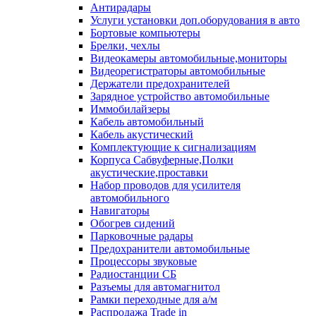
Антирадары
Услуги установки доп.оборудования в авто
Бортовые компьютеры
Брелки, чехлы
Видеокамеры автомобильные,мониторы
Видеорегистраторы автомобильные
Держатели предохранителей
Зарядное устройство автомобильные
Иммобилайзеры
Кабель автомобильный
Кабель акустический
Комплектующие к сигнализациям
Корпуса Сабвуферные,Полки
акустические,проставки
Набор проводов для усилителя
автомобильного
Навигаторы
Обогрев сидений
Парковочные радары
Предохранители автомобильные
Процессоры звуковые
Радиостанции СБ
Разъемы для автомагнитол
Рамки переходные для а/м
Распродажа Trade in