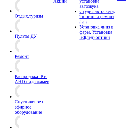
Акции
установка
автозвука
Студия автосвета,
Отдых,туризм
Тюнинг и ремонт
фар
Установка линз в
фары, Установка
Пульты ДУ
led(лед) оптики
Ремонт
Распродажа IP и
AHD видеокамер
Спутниковое и
эфирное
оборудование