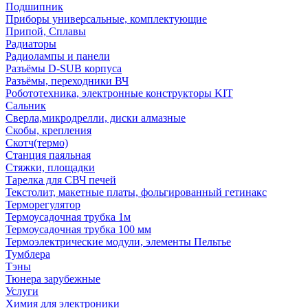
Подшипник
Приборы универсальные, комплектующие
Припой, Сплавы
Радиаторы
Радиолампы и панели
Разъёмы D-SUB корпуса
Разъёмы, переходники ВЧ
Робототехника, электронные конструкторы KIT
Сальник
Сверла,микродрелли, диски алмазные
Скобы, крепления
Скотч(термо)
Станция паяльная
Стяжки, площадки
Тарелка для СВЧ печей
Текстолит, макетные платы, фольгированный гетинакс
Терморегулятор
Термоусадочная трубка 1м
Термоусадочная трубка 100 мм
Термоэлектрические модули, элементы Пельтье
Тумблера
Тэны
Тюнера зарубежные
Услуги
Химия для электроники