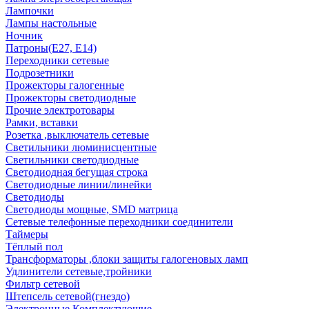
Лампочки
Лампы настольные
Ночник
Патроны(Е27, Е14)
Переходники сетевые
Подрозетники
Прожекторы галогенные
Прожекторы светодиодные
Прочие электротовары
Рамки, вставки
Розетка ,выключатель сетевые
Светильники люминисцентные
Светильники светодиодные
Светодиодная бегущая строка
Светодиодные линии/линейки
Светодиоды
Светодиоды мощные, SMD матрица
Сетевые телефонные переходники соединители
Таймеры
Тёплый пол
Трансформаторы ,блоки защиты галогеновых ламп
Удлинители сетевые,тройники
Фильтр сетевой
Штепсель сетевой(гнездо)
Электронные Комплектующие