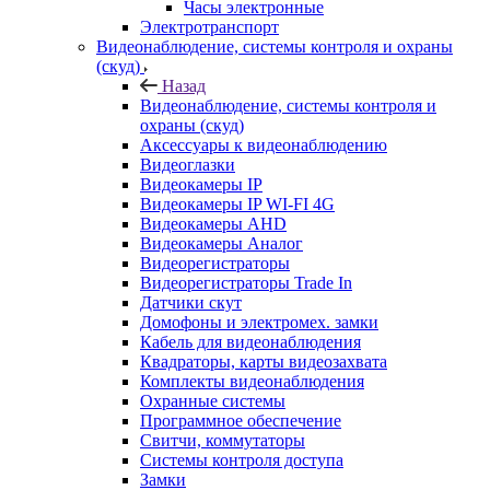
Часы электронные
Электротранспорт
Видеонаблюдение, системы контроля и охраны
(скуд)
Назад
Видеонаблюдение, системы контроля и
охраны (скуд)
Аксессуары к видеонаблюдению
Видеоглазки
Видеокамеры IP
Видеокамеры IP WI-FI 4G
Видеокамеры AHD
Видеокамеры Аналог
Видеорегистраторы
Видеорегистраторы Trade In
Датчики скут
Домофоны и электромех. замки
Кабель для видеонаблюдения
Квадраторы, карты видеозахвата
Комплекты видеонаблюдения
Охранные системы
Программное обеспечение
Свитчи, коммутаторы
Системы контроля доступа
Замки