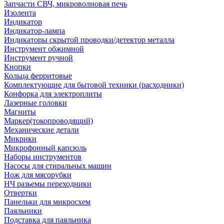
Запчасти СВЧ, микроволновая печь
Изолента
Индикатор
Индикатор-лампа
Индикаторы скрытой проводки/детектор металла
Инструмент обжимной
Инструмент ручной
Кнопки
Кольца ферритовые
Комплектующие для бытовой техники (расходники)
Конфорка для электроплиты
Лазерные головки
Магниты
Маркер(токопроводящий)
Механические детали
Микрики
Микрофонный капсюль
Наборы инструментов
Насосы для стиральных машин
Нож для мясорубки
НЧ разьемы переходники
Отвертки
Панельки для микросхем
Паяльники
Подставка для паяльника