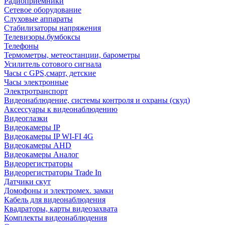
Радиоприемники
Сетевое оборудование
Слуховые аппараты
Стабилизаторы напряжения
Телевизоры.бумбоксы
Телефоны
Термометры, метеостанции, барометры
Усилитель сотового сигнала
Часы с GPS,смарт, детские
Часы электронные
Электротранспорт
Видеонаблюдение, системы контроля и охраны (скуд)
Аксессуары к видеонаблюдению
Видеоглазки
Видеокамеры IP
Видеокамеры IP WI-FI 4G
Видеокамеры AHD
Видеокамеры Аналог
Видеорегистраторы
Видеорегистраторы Trade In
Датчики скут
Домофоны и электромех. замки
Кабель для видеонаблюдения
Квадраторы, карты видеозахвата
Комплекты видеонаблюдения