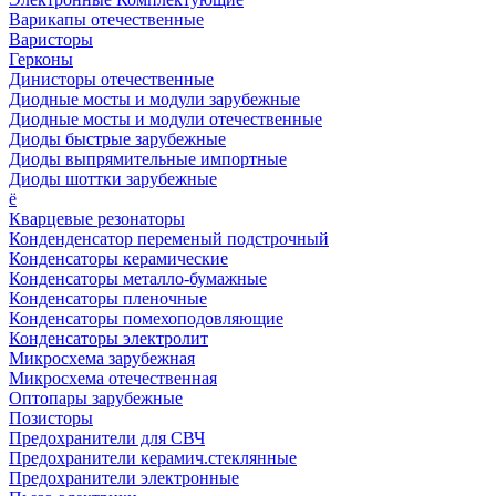
Варикапы отечественные
Варисторы
Герконы
Динисторы отечественные
Диодные мосты и модули зарубежные
Диодные мосты и модули отечественные
Диоды быстрые зарубежные
Диоды выпрямительные импортные
Диоды шоттки зарубежные
ё
Кварцевые резонаторы
Конденденсатор переменый подстрочный
Конденсаторы керамические
Конденсаторы металло-бумажные
Конденсаторы пленочные
Конденсаторы помехоподовляющие
Конденсаторы электролит
Микросхема зарубежная
Микросхема отечественная
Оптопары зарубежные
Позисторы
Предохранители для СВЧ
Предохранители керамич.стеклянные
Предохранители электронные