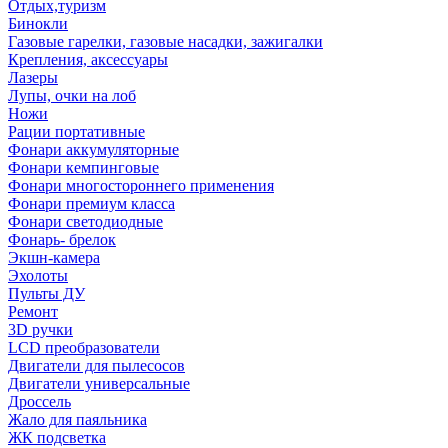
Отдых,туризм
Бинокли
Газовые гарелки, газовые насадки, зажигалки
Крепления, аксессуары
Лазеры
Лупы, очки на лоб
Ножи
Рации портативные
Фонари аккумуляторные
Фонари кемпинговые
Фонари многостороннего применения
Фонари премиум класса
Фонари светодиодные
Фонарь- брелок
Экшн-камера
Эхолоты
Пульты ДУ
Ремонт
3D ручки
LCD преобразователи
Двигатели для пылесосов
Двигатели универсальные
Дроссель
Жало для паяльника
ЖК подсветка