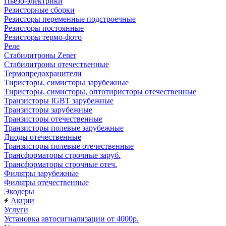
Пьезо-электрики
Резисторные сборки
Резисторы переменные подстроечные
Резисторы постоянные
Резисторы термо-фото
Реле
Стабилитроны Zener
Стабилитроны отечественные
Термопредохранители
Тиристоры, симисторы зарубежные
Тиристоры, симисторы, оптотиристоры отечественные
Транзисторы IGBT зарубежные
Транзисторы зарубежные
Транзисторы отечественные
Транзисторы полевые зарубежные
Диоды отечественные
Транзисторы полевые отечественные
Трансформаторы строчные заруб.
Трансформаторы строчные отеч.
Фильтры зарубежные
Фильтры отечественные
Экодеры
Акции
Услуги
Установка автосигнализации от 4000р.