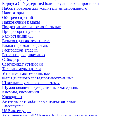
Корпуса Сабвуферные,Полки акустические,проставки
Набор проводов для усилителя автомобильного
Навигаторы
Обогрев сидений
Парковочные радары
Предохранители автомобильные
Процессоры звуковые
Радиостанции СБ
Разъемы для автомагнитол
Рамки переходные для а/м
Распродажа Trade in
Решетки для динамиков
Сабвуфер
Сертификат установки
Толщиномеры краски
Усилители автомобильные
Фары дневного света,противотуманные
Штатные акустические системы
Шумоизоляция и декоративные материалы
Клеммы, клеммники
Крокодилы
Антенны автомобильные телевизионные
Аксессуары
USB аксессуары
Аккумуляторы 6F22 Крона АКБ для радио телефонов