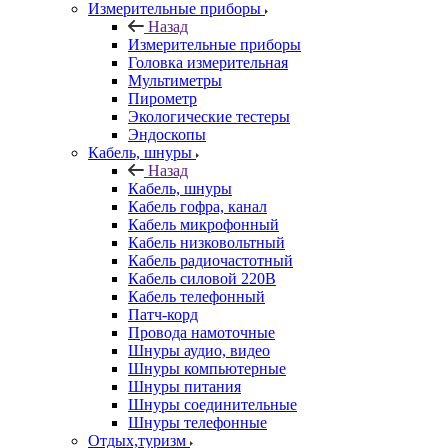
Измерительные приборы
Назад
Измерительные приборы
Головка измерительная
Мультиметры
Пирометр
Экологические тестеры
Эндоскопы
Кабель, шнуры
Назад
Кабель, шнуры
Кабель гофра, канал
Кабель микрофонный
Кабель низковольтный
Кабель радиочастотный
Кабель силовой 220В
Кабель телефонный
Патч-корд
Провода намоточные
Шнуры аудио, видео
Шнуры компьютерные
Шнуры питания
Шнуры соединительные
Шнуры телефонные
Отдых,туризм