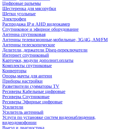
Цифровые разъемы
Шестеренка для мясорубки
Щетки угольные
Электрофен
Распродажа IP и AHD видеокамер
Спутниковое и эфирное оборудование
Антенна спутниковая
Антенны телевизионные,мобильные, 3G/4G, AM/FM
Антенны телескопические
Делители, держатели Diseq-переключатели
Интернет спутниковый
Карточки, модули дополнит.оплаты
Комплекты спутниковые
Конверторы
Опоры,мачты для антенн
Приборы настройки
Разветвители сумматоры TV
Ресиверы Кабельные цифровые
Ресиверы Спутниковые
Ресиверы Эфирные цифровые
Усилители
Усилитель антенный
Услуги по установке систем видеонаблюдения,
видеодомофонии
Выезд и диагностика