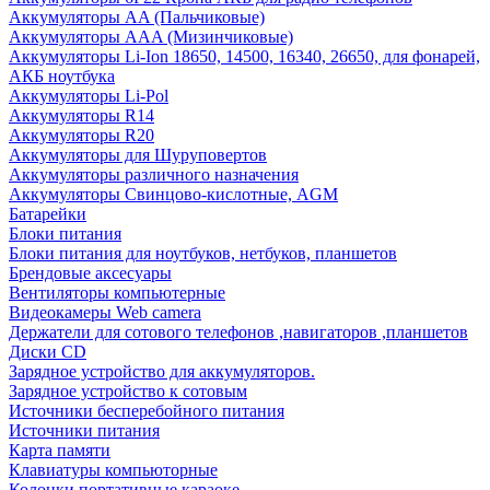
Аккумуляторы AA (Пальчиковые)
Аккумуляторы AAA (Мизинчиковые)
Аккумуляторы Li-Ion 18650, 14500, 16340, 26650, для фонарей,
АКБ ноутбука
Аккумуляторы Li-Pol
Аккумуляторы R14
Аккумуляторы R20
Аккумуляторы для Шуруповертов
Аккумуляторы различного назначения
Аккумуляторы Свинцово-кислотные, AGM
Батарейки
Блоки питания
Блоки питания для ноутбуков, нетбуков, планшетов
Брендовые аксесуары
Вентиляторы компьютерные
Видеокамеры Web camera
Держатели для сотового телефонов ,навигаторов ,планшетов
Диски CD
Зарядное устройство для аккумуляторов.
Зарядное устройство к сотовым
Источники бесперебойного питания
Источники питания
Карта памяти
Клавиатуры компьюторные
Колонки портативные караоке