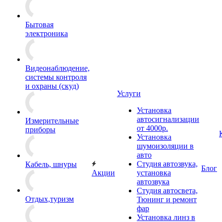
Бытовая
электроника
Видеонаблюдение,
системы контроля
и охраны (скуд)
Услуги
Установка
автосигнализации
Измерительные
от 4000р.
приборы
Установка
шумоизоляции в
авто
Студия автозвука,
Кабель, шнуры
Блог
Акции
установка
автозвука
Студия автосвета,
Отдых,туризм
Тюнинг и ремонт
фар
Установка линз в