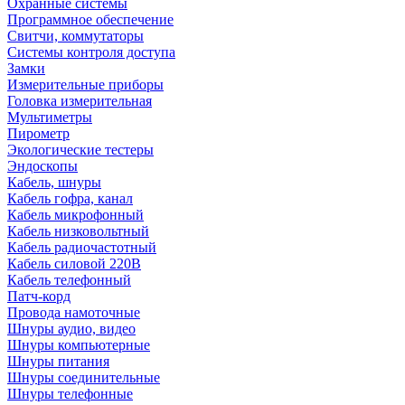
Охранные системы
Программное обеспечение
Свитчи, коммутаторы
Системы контроля доступа
Замки
Измерительные приборы
Головка измерительная
Мультиметры
Пирометр
Экологические тестеры
Эндоскопы
Кабель, шнуры
Кабель гофра, канал
Кабель микрофонный
Кабель низковольтный
Кабель радиочастотный
Кабель силовой 220В
Кабель телефонный
Патч-корд
Провода намоточные
Шнуры аудио, видео
Шнуры компьютерные
Шнуры питания
Шнуры соединительные
Шнуры телефонные