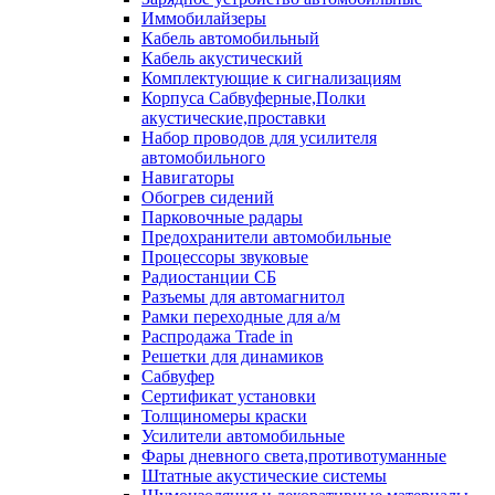
Иммобилайзеры
Кабель автомобильный
Кабель акустический
Комплектующие к сигнализациям
Корпуса Сабвуферные,Полки
акустические,проставки
Набор проводов для усилителя
автомобильного
Навигаторы
Обогрев сидений
Парковочные радары
Предохранители автомобильные
Процессоры звуковые
Радиостанции СБ
Разъемы для автомагнитол
Рамки переходные для а/м
Распродажа Trade in
Решетки для динамиков
Сабвуфер
Сертификат установки
Толщиномеры краски
Усилители автомобильные
Фары дневного света,противотуманные
Штатные акустические системы