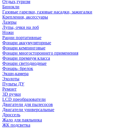
Отдых,туризм
Бинокли
Газовые гарелки, газовые насадки, зажигалки
Крепления, аксессуары
Лазеры
Лупы, очки на лоб
Ножи
Рации портативные
Фонари аккумуляторные
Фонари кемпинговые
Фонари многостороннего применения
Фонари премиум класса
Фонари светодиодные
Фонарь- брелок
Экшн-камера
Эхолоты
Пульты ДУ
Ремонт
3D ручки
LCD преобразователи
Двигатели для пылесосов
Двигатели универсальные
Дроссель
Жало для паяльника
ЖК подсветка