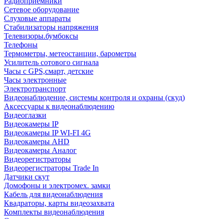
Радиоприемники
Сетевое оборудование
Слуховые аппараты
Стабилизаторы напряжения
Телевизоры.бумбоксы
Телефоны
Термометры, метеостанции, барометры
Усилитель сотового сигнала
Часы с GPS,смарт, детские
Часы электронные
Электротранспорт
Видеонаблюдение, системы контроля и охраны (скуд)
Аксессуары к видеонаблюдению
Видеоглазки
Видеокамеры IP
Видеокамеры IP WI-FI 4G
Видеокамеры AHD
Видеокамеры Аналог
Видеорегистраторы
Видеорегистраторы Trade In
Датчики скут
Домофоны и электромех. замки
Кабель для видеонаблюдения
Квадраторы, карты видеозахвата
Комплекты видеонаблюдения