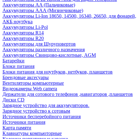
Аккумуляторы AA (Пальчиковые)
Аккумуляторы AAA (Мизинчиковые)
Аккумуляторы Li-Ion 18650, 14500, 16340, 26650, для фонарей,
АКБ ноутбука
Аккумуляторы Li-Pol
Аккумуляторы R14
Аккумуляторы R20
Аккумуляторы для Шуруповертов
Аккумуляторы различного назначения
Аккумуляторы Свинцово-кислотные, AGM
Батарейки
Блоки питания
Блоки питания для ноутбуков, нетбуков, планшетов
Брендовые аксесуары
Вентиляторы компьютерные
Видеокамеры Web camera
Держатели для сотового телефонов ,навигаторов ,планшетов
Диски CD
Зарядное устройство для аккумуляторов.
Зарядное устройство к сотовым
Источники бесперебойного питания
Источники питания
Карта памяти
Клавиатуры компьюторные
Колонки портативные караоке