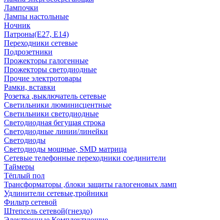
Лампочки
Лампы настольные
Ночник
Патроны(Е27, Е14)
Переходники сетевые
Подрозетники
Прожекторы галогенные
Прожекторы светодиодные
Прочие электротовары
Рамки, вставки
Розетка ,выключатель сетевые
Светильники люминисцентные
Светильники светодиодные
Светодиодная бегущая строка
Светодиодные линии/линейки
Светодиоды
Светодиоды мощные, SMD матрица
Сетевые телефонные переходники соединители
Таймеры
Тёплый пол
Трансформаторы ,блоки защиты галогеновых ламп
Удлинители сетевые,тройники
Фильтр сетевой
Штепсель сетевой(гнездо)
Электронные Комплектующие