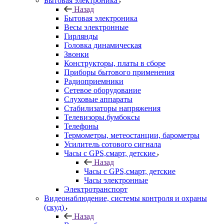
Бытовая электроника
Назад
Бытовая электроника
Весы электронные
Гирлянды
Головка динамическая
Звонки
Конструкторы, платы в сборе
Приборы бытового применения
Радиоприемники
Сетевое оборудование
Слуховые аппараты
Стабилизаторы напряжения
Телевизоры.бумбоксы
Телефоны
Термометры, метеостанции, барометры
Усилитель сотового сигнала
Часы с GPS,смарт, детские
Назад
Часы с GPS,смарт, детские
Часы электронные
Электротранспорт
Видеонаблюдение, системы контроля и охраны
(скуд)
Назад