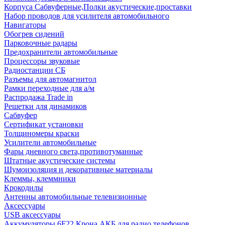
Корпуса Сабвуферные,Полки акустические,проставки
Набор проводов для усилителя автомобильного
Навигаторы
Обогрев сидений
Парковочные радары
Предохранители автомобильные
Процессоры звуковые
Радиостанции СБ
Разъемы для автомагнитол
Рамки переходные для а/м
Распродажа Trade in
Решетки для динамиков
Сабвуфер
Сертификат установки
Толщиномеры краски
Усилители автомобильные
Фары дневного света,противотуманные
Штатные акустические системы
Шумоизоляция и декоративные материалы
Клеммы, клеммники
Крокодилы
Антенны автомобильные телевизионные
Аксессуары
USB аксессуары
Аккумуляторы 6F22 Крона АКБ для радио телефонов