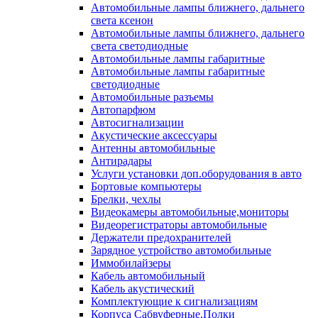
Автомобильные лампы ближнего, дальнего
света ксенон
Автомобильные лампы ближнего, дальнего
света светодиодные
Автомобильные лампы габаритные
Автомобильные лампы габаритные
светодиодные
Автомобильные разъемы
Автопарфюм
Автосигнализации
Акустические аксессуары
Антенны автомобильные
Антирадары
Услуги установки доп.оборудования в авто
Бортовые компьютеры
Брелки, чехлы
Видеокамеры автомобильные,мониторы
Видеорегистраторы автомобильные
Держатели предохранителей
Зарядное устройство автомобильные
Иммобилайзеры
Кабель автомобильный
Кабель акустический
Комплектующие к сигнализациям
Корпуса Сабвуферные,Полки