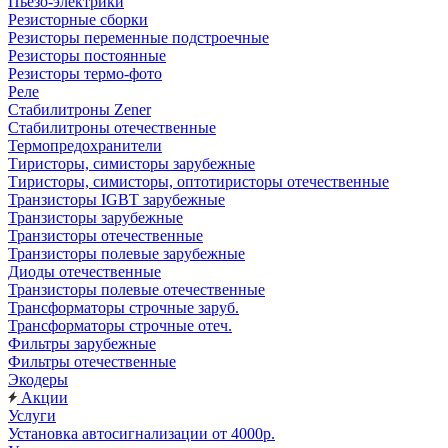
Пьезо-электрики
Резисторные сборки
Резисторы переменные подстроечные
Резисторы постоянные
Резисторы термо-фото
Реле
Стабилитроны Zener
Стабилитроны отечественные
Термопредохранители
Тиристоры, симисторы зарубежные
Тиристоры, симисторы, оптотиристоры отечественные
Транзисторы IGBT зарубежные
Транзисторы зарубежные
Транзисторы отечественные
Транзисторы полевые зарубежные
Диоды отечественные
Транзисторы полевые отечественные
Трансформаторы строчные заруб.
Трансформаторы строчные отеч.
Фильтры зарубежные
Фильтры отечественные
Экодеры
Акции
Услуги
Установка автосигнализации от 4000р.