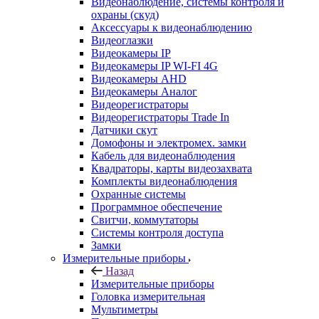
Видеонаблюдение, системы контроля и
охраны (скуд)
Аксессуары к видеонаблюдению
Видеоглазки
Видеокамеры IP
Видеокамеры IP WI-FI 4G
Видеокамеры AHD
Видеокамеры Аналог
Видеорегистраторы
Видеорегистраторы Trade In
Датчики скут
Домофоны и электромех. замки
Кабель для видеонаблюдения
Квадраторы, карты видеозахвата
Комплекты видеонаблюдения
Охранные системы
Программное обеспечение
Свитчи, коммутаторы
Системы контроля доступа
Замки
Измерительные приборы
Назад
Измерительные приборы
Головка измерительная
Мультиметры