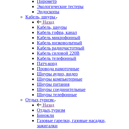
Пирометр
Экологические тестеры
Эндоскопы
Кабель, шнуры
Назад
Кабель, шнуры
Кабель гофра, канал
Кабель микрофонный
Кабель низковольтный
Кабель радиочастотный
Кабель силовой 220В
Кабель телефонный
Патч-корд
Провода намоточные
Шнуры аудио, видео
Шнуры компьютерные
Шнуры питания
Шнуры соединительные
Шнуры телефонные
Отдых,туризм
Назад
Отдых,туризм
Бинокли
Газовые гарелки, газовые насадки,
зажигалки