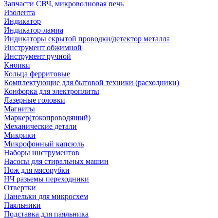
Запчасти СВЧ, микроволновая печь
Изолента
Индикатор
Индикатор-лампа
Индикаторы скрытой проводки/детектор металла
Инструмент обжимной
Инструмент ручной
Кнопки
Кольца ферритовые
Комплектующие для бытовой техники (расходники)
Конфорка для электроплиты
Лазерные головки
Магниты
Маркер(токопроводящий)
Механические детали
Микрики
Микрофонный капсюль
Наборы инструментов
Насосы для стиральных машин
Нож для мясорубки
НЧ разьемы переходники
Отвертки
Панельки для микросхем
Паяльники
Подставка для паяльника