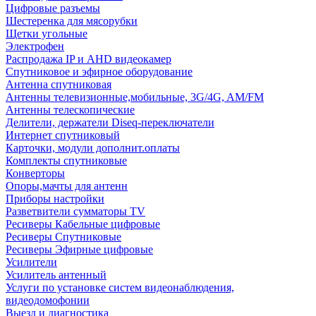
Цифровые разъемы
Шестеренка для мясорубки
Щетки угольные
Электрофен
Распродажа IP и AHD видеокамер
Спутниковое и эфирное оборудование
Антенна спутниковая
Антенны телевизионные,мобильные, 3G/4G, AM/FM
Антенны телескопические
Делители, держатели Diseq-переключатели
Интернет спутниковый
Карточки, модули дополнит.оплаты
Комплекты спутниковые
Конверторы
Опоры,мачты для антенн
Приборы настройки
Разветвители сумматоры TV
Ресиверы Кабельные цифровые
Ресиверы Спутниковые
Ресиверы Эфирные цифровые
Усилители
Усилитель антенный
Услуги по установке систем видеонаблюдения,
видеодомофонии
Выезд и диагностика