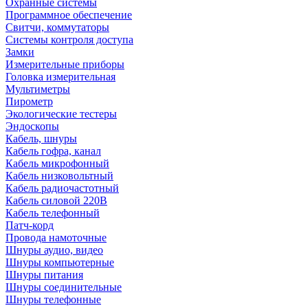
Охранные системы
Программное обеспечение
Свитчи, коммутаторы
Системы контроля доступа
Замки
Измерительные приборы
Головка измерительная
Мультиметры
Пирометр
Экологические тестеры
Эндоскопы
Кабель, шнуры
Кабель гофра, канал
Кабель микрофонный
Кабель низковольтный
Кабель радиочастотный
Кабель силовой 220В
Кабель телефонный
Патч-корд
Провода намоточные
Шнуры аудио, видео
Шнуры компьютерные
Шнуры питания
Шнуры соединительные
Шнуры телефонные