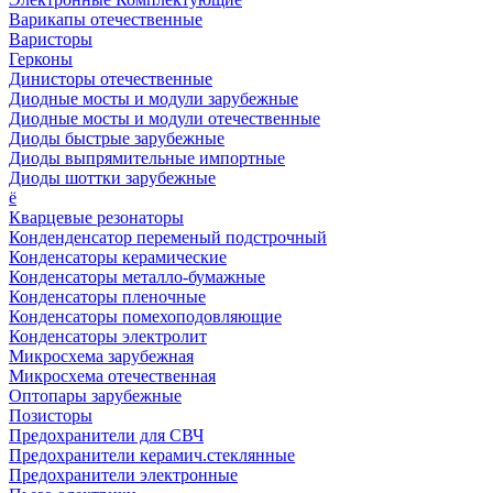
Варикапы отечественные
Варисторы
Герконы
Динисторы отечественные
Диодные мосты и модули зарубежные
Диодные мосты и модули отечественные
Диоды быстрые зарубежные
Диоды выпрямительные импортные
Диоды шоттки зарубежные
ё
Кварцевые резонаторы
Конденденсатор переменый подстрочный
Конденсаторы керамические
Конденсаторы металло-бумажные
Конденсаторы пленочные
Конденсаторы помехоподовляющие
Конденсаторы электролит
Микросхема зарубежная
Микросхема отечественная
Оптопары зарубежные
Позисторы
Предохранители для СВЧ
Предохранители керамич.стеклянные
Предохранители электронные