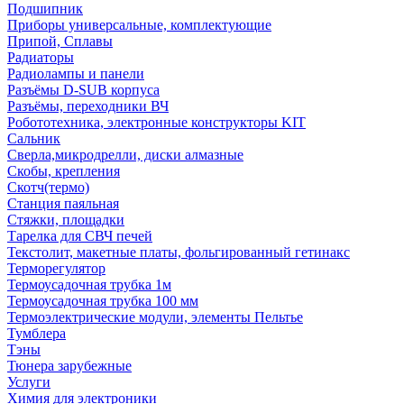
Подшипник
Приборы универсальные, комплектующие
Припой, Сплавы
Радиаторы
Радиолампы и панели
Разъёмы D-SUB корпуса
Разъёмы, переходники ВЧ
Робототехника, электронные конструкторы KIT
Сальник
Сверла,микродрелли, диски алмазные
Скобы, крепления
Скотч(термо)
Станция паяльная
Стяжки, площадки
Тарелка для СВЧ печей
Текстолит, макетные платы, фольгированный гетинакс
Терморегулятор
Термоусадочная трубка 1м
Термоусадочная трубка 100 мм
Термоэлектрические модули, элементы Пельтье
Тумблера
Тэны
Тюнера зарубежные
Услуги
Химия для электроники