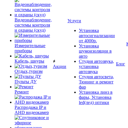
Видеонаблюдение,
Услуги
системы контроля
и охраны (скуд)
Установка
автосигнализации
от 4000р.
Измерительные
Установка
приборы
шумоизоляции в
авто
Кабель, шнуры
Студия автозвука,
Блог
Акции
установка
Отдых,туризм
автозвука
Студия автосвета,
Пульты ДУ
Тюнинг и ремонт
фар
Ремонт
Установка линз в
фары, Установка
led(лед) оптики
Распродажа IP и
AHD видеокамер