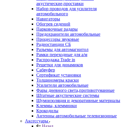
акустические,проставки
Набор проводов для усилителя
автомобильного
Навигаторы
Обогрев сидений
Парковочные радары
Предохранители автомобильные
Процессоры звуковые
Радиостанции СБ
Разъемы для автомагнитол
Рамки переходные для а/м
Распродажа Trade in
Решетки для динамиков
Сабвуфер
Сертификат установки
Толщиномеры краски
Усилители автомобильные
Фары дневного света,противотуманные
Штатные акустические системы
Шумоизоляция и декоративные материалы
Клеммы, клеммники
Крокодилы
Антенны автомобильные телевизионные
Аксессуары
Назад