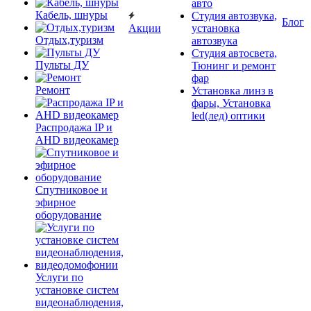
авто
Кабель, шнуры
Студия автозвука,
Блог
Акции
установка
Отдых,туризм
автозвука
Студия автосвета,
Пульты ДУ
Тюнинг и ремонт
фар
Ремонт
Установка линз в
фары, Установка
led(лед) оптики
Распродажа IP и
AHD видеокамер
Спутниковое и
эфирное
оборудование
Услуги по
установке систем
видеонаблюдения,