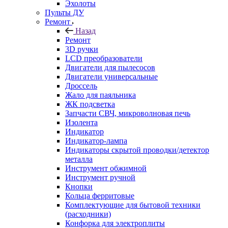
Эхолоты
Пульты ДУ
Ремонт
Назад
Ремонт
3D ручки
LCD преобразователи
Двигатели для пылесосов
Двигатели универсальные
Дроссель
Жало для паяльника
ЖК подсветка
Запчасти СВЧ, микроволновая печь
Изолента
Индикатор
Индикатор-лампа
Индикаторы скрытой проводки/детектор
металла
Инструмент обжимной
Инструмент ручной
Кнопки
Кольца ферритовые
Комплектующие для бытовой техники
(расходники)
Конфорка для электроплиты