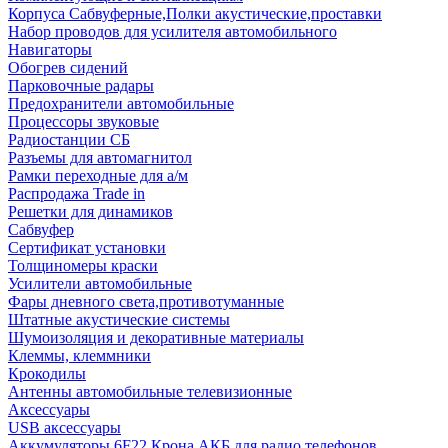
Корпуса Сабвуферные,Полки акустические,проставки
Набор проводов для усилителя автомобильного
Навигаторы
Обогрев сидений
Парковочные радары
Предохранители автомобильные
Процессоры звуковые
Радиостанции СБ
Разъемы для автомагнитол
Рамки переходные для а/м
Распродажа Trade in
Решетки для динамиков
Сабвуфер
Сертификат установки
Толщиномеры краски
Усилители автомобильные
Фары дневного света,противотуманные
Штатные акустические системы
Шумоизоляция и декоративные материалы
Клеммы, клеммники
Крокодилы
Антенны автомобильные телевизионные
Аксессуары
USB аксессуары
Аккумуляторы 6F22 Крона АКБ для радио телефонов