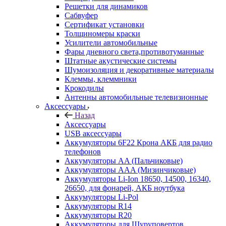
Решетки для динамиков
Сабвуфер
Сертификат установки
Толщиномеры краски
Усилители автомобильные
Фары дневного света,противотуманные
Штатные акустические системы
Шумоизоляция и декоративные материалы
Клеммы, клеммники
Крокодилы
Антенны автомобильные телевизионные
Аксессуары
Назад
Аксессуары
USB аксессуары
Аккумуляторы 6F22 Крона АКБ для радио
телефонов
Аккумуляторы AA (Пальчиковые)
Аккумуляторы AAA (Мизинчиковые)
Аккумуляторы Li-Ion 18650, 14500, 16340,
26650, для фонарей, АКБ ноутбука
Аккумуляторы Li-Pol
Аккумуляторы R14
Аккумуляторы R20
Аккумуляторы для Шуруповертов