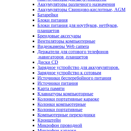
Аккумуляторы различного назначения
Аккумуляторы Свинцово-кислотные, AGM
Батарейки
Блоки питания
Блоки питания для ноутбуков, нетбуков,
планшетов
Брендовые аксесуары
Вентиляторы компьютерные
Видеокамеры Web camera
Держатели для сотового телефонов
,навигаторов ,планшетов
Диски CD
Зарядное устройство для аккумуляторов.
Зарядное устройство к сотовым
Источники бесперебойного питания
Источники питания
Карта памяти
Клавиатуры компьюторные
Колонки портативные караоке
Колонки компьютерные
Колонки портативные
Компьютерные переходники
Кронштейн
Микрофон проводной
Микрофон-караоке