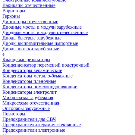
Варикапы отечественные
Варисторы
Герконы
Динисторы отечественные
Диодные мосты и модули зарубежные
Диодные мосты и модули отечественные
Диоды быстрые зарубежные
Диоды выпрямительные импортные
Диоды шоттки зарубежные
ё
Кварцевые резонаторы
Конденденсатор переменый подстрочный
Конденсаторы керамические
Конденсаторы металло-бумажные
Конденсаторы пленочные
Конденсаторы помехоподовляющие
Конденсаторы электролит
Микросхема зарубежная
Микросхема отечественная
Оптопары зарубежные
Позисторы
Предохранители для СВЧ
Предохранители керамич.стеклянные
Предохранители электронные