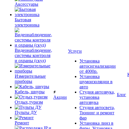
Аксессуары
Бытовая
электроника
Видеонаблюдение,
Услуги
системы контроля
и охраны (скуд)
Установка
автосигнализации
от 4000р.
Измерительные
Установка
приборы
шумоизоляции в
авто
Кабель, шнуры
Студия автозвука,
Блог
Акции
установка
Отдых,туризм
автозвука
Студия автосвета,
Пульты ДУ
Тюнинг и ремонт
фар
Ремонт
Установка линз в
фары, Установка