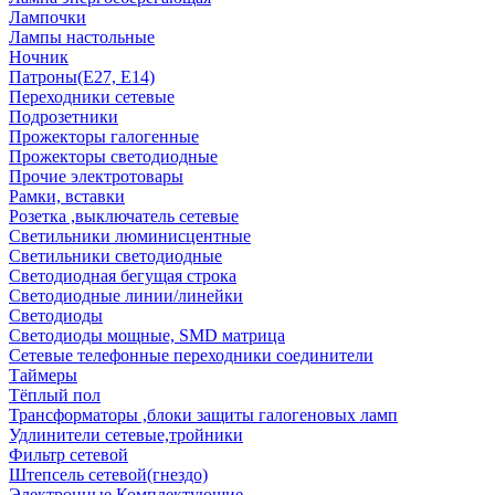
Лампочки
Лампы настольные
Ночник
Патроны(Е27, Е14)
Переходники сетевые
Подрозетники
Прожекторы галогенные
Прожекторы светодиодные
Прочие электротовары
Рамки, вставки
Розетка ,выключатель сетевые
Светильники люминисцентные
Светильники светодиодные
Светодиодная бегущая строка
Светодиодные линии/линейки
Светодиоды
Светодиоды мощные, SMD матрица
Сетевые телефонные переходники соединители
Таймеры
Тёплый пол
Трансформаторы ,блоки защиты галогеновых ламп
Удлинители сетевые,тройники
Фильтр сетевой
Штепсель сетевой(гнездо)
Электронные Комплектующие