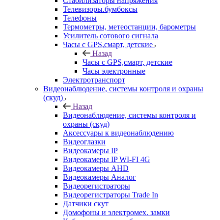
Стабилизаторы напряжения
Телевизоры.бумбоксы
Телефоны
Термометры, метеостанции, барометры
Усилитель сотового сигнала
Часы с GPS,смарт, детские
Назад
Часы с GPS,смарт, детские
Часы электронные
Электротранспорт
Видеонаблюдение, системы контроля и охраны
(скуд)
Назад
Видеонаблюдение, системы контроля и
охраны (скуд)
Аксессуары к видеонаблюдению
Видеоглазки
Видеокамеры IP
Видеокамеры IP WI-FI 4G
Видеокамеры AHD
Видеокамеры Аналог
Видеорегистраторы
Видеорегистраторы Trade In
Датчики скут
Домофоны и электромех. замки