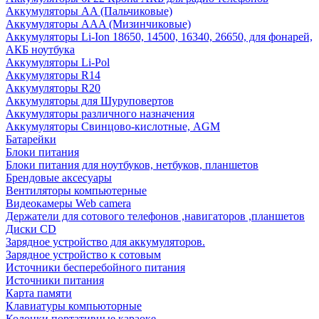
Аккумуляторы AA (Пальчиковые)
Аккумуляторы AAA (Мизинчиковые)
Аккумуляторы Li-Ion 18650, 14500, 16340, 26650, для фонарей,
АКБ ноутбука
Аккумуляторы Li-Pol
Аккумуляторы R14
Аккумуляторы R20
Аккумуляторы для Шуруповертов
Аккумуляторы различного назначения
Аккумуляторы Свинцово-кислотные, AGM
Батарейки
Блоки питания
Блоки питания для ноутбуков, нетбуков, планшетов
Брендовые аксесуары
Вентиляторы компьютерные
Видеокамеры Web camera
Держатели для сотового телефонов ,навигаторов ,планшетов
Диски CD
Зарядное устройство для аккумуляторов.
Зарядное устройство к сотовым
Источники бесперебойного питания
Источники питания
Карта памяти
Клавиатуры компьюторные
Колонки портативные караоке