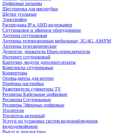
Цифровые разъемы
Шестеренка для мясорубки
Щетки угольные
Электрофен
Распродажа IP и AHD видеокамер
Спутниковое и эфирное оборудование
Антенна спутниковая
Антенны телевизионные,мобильные, 3G/4G, AM/FM
Антенны телескопические
Делители, держатели Diseq-переключатели
Интернет спутниковый
Карточки, модули дополнит.оплаты
Комплекты спутниковые
Конверторы
Опоры,мачты для антенн
Приборы настройки
Разветвители сумматоры TV
Ресиверы Кабельные цифровые
Ресиверы Спутниковые
Ресиверы Эфирные цифровые
Усилители
Усилитель антенный
Услуги по установке систем видеонаблюдения,
видеодомофонии
Выезд и диагностика