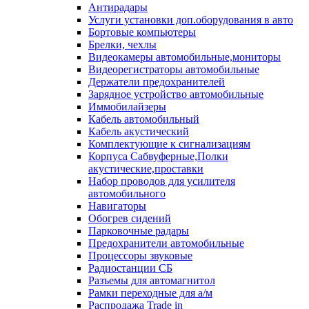
Антирадары
Услуги установки доп.оборудования в авто
Бортовые компьютеры
Брелки, чехлы
Видеокамеры автомобильные,мониторы
Видеорегистраторы автомобильные
Держатели предохранителей
Зарядное устройство автомобильные
Иммобилайзеры
Кабель автомобильный
Кабель акустический
Комплектующие к сигнализациям
Корпуса Сабвуферные,Полки
акустические,проставки
Набор проводов для усилителя
автомобильного
Навигаторы
Обогрев сидений
Парковочные радары
Предохранители автомобильные
Процессоры звуковые
Радиостанции СБ
Разъемы для автомагнитол
Рамки переходные для а/м
Распродажа Trade in