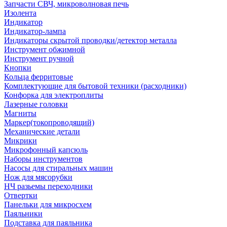
Запчасти СВЧ, микроволновая печь
Изолента
Индикатор
Индикатор-лампа
Индикаторы скрытой проводки/детектор металла
Инструмент обжимной
Инструмент ручной
Кнопки
Кольца ферритовые
Комплектующие для бытовой техники (расходники)
Конфорка для электроплиты
Лазерные головки
Магниты
Маркер(токопроводящий)
Механические детали
Микрики
Микрофонный капсюль
Наборы инструментов
Насосы для стиральных машин
Нож для мясорубки
НЧ разьемы переходники
Отвертки
Панельки для микросхем
Паяльники
Подставка для паяльника