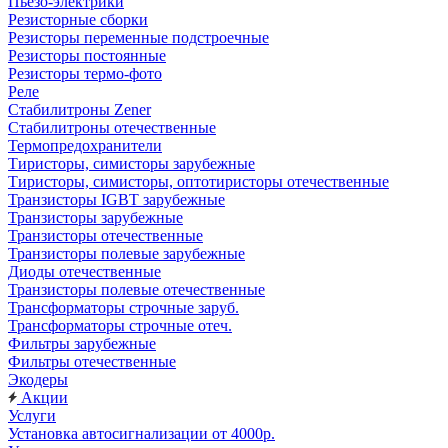
Пьезо-электрики
Резисторные сборки
Резисторы переменные подстроечные
Резисторы постоянные
Резисторы термо-фото
Реле
Стабилитроны Zener
Стабилитроны отечественные
Термопредохранители
Тиристоры, симисторы зарубежные
Тиристоры, симисторы, оптотиристоры отечественные
Транзисторы IGBT зарубежные
Транзисторы зарубежные
Транзисторы отечественные
Транзисторы полевые зарубежные
Диоды отечественные
Транзисторы полевые отечественные
Трансформаторы строчные заруб.
Трансформаторы строчные отеч.
Фильтры зарубежные
Фильтры отечественные
Экодеры
Акции
Услуги
Установка автосигнализации от 4000р.