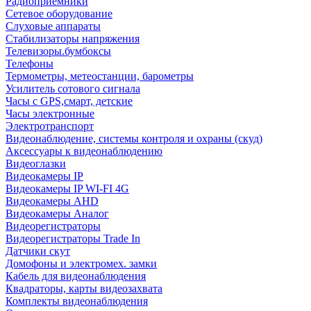
Радиоприемники
Сетевое оборудование
Слуховые аппараты
Стабилизаторы напряжения
Телевизоры.бумбоксы
Телефоны
Термометры, метеостанции, барометры
Усилитель сотового сигнала
Часы с GPS,смарт, детские
Часы электронные
Электротранспорт
Видеонаблюдение, системы контроля и охраны (скуд)
Аксессуары к видеонаблюдению
Видеоглазки
Видеокамеры IP
Видеокамеры IP WI-FI 4G
Видеокамеры AHD
Видеокамеры Аналог
Видеорегистраторы
Видеорегистраторы Trade In
Датчики скут
Домофоны и электромех. замки
Кабель для видеонаблюдения
Квадраторы, карты видеозахвата
Комплекты видеонаблюдения