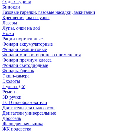
Отдых,туризм
Бинокли
Газовые гарелки, газовые насадки, зажигалки
Крепления, аксессуары
Лазеры
Лупы, очки на лоб
Ножи
Рации портативные
Фонари аккумуляторные
Фонари кемпинговые
Фонари многостороннего применения
Фонари премиум класса
Фонари светодиодные
Фонарь- брелок
Экшн-камера
Эхолоты
Пульты ДУ
Ремонт
3D ручки
LCD преобразователи
Двигатели для пылесосов
Двигатели универсальные
Дроссель
Жало для паяльника
ЖК подсветка