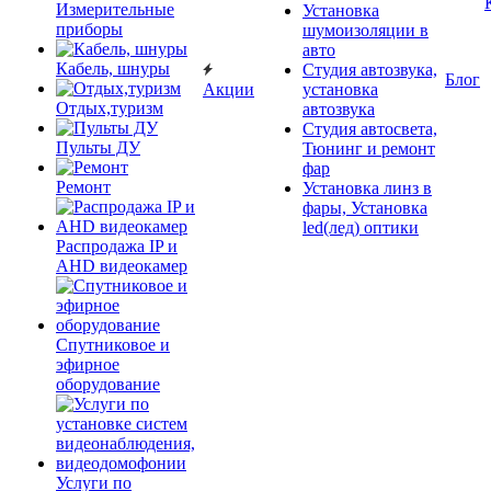
Измерительные
Установка
приборы
шумоизоляции в
авто
Кабель, шнуры
Студия автозвука,
Блог
Акции
установка
Отдых,туризм
автозвука
Студия автосвета,
Пульты ДУ
Тюнинг и ремонт
фар
Ремонт
Установка линз в
фары, Установка
led(лед) оптики
Распродажа IP и
AHD видеокамер
Спутниковое и
эфирное
оборудование
Услуги по