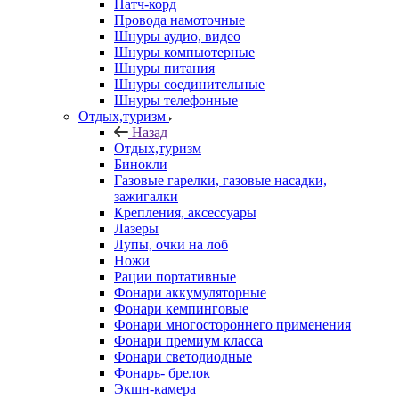
Патч-корд
Провода намоточные
Шнуры аудио, видео
Шнуры компьютерные
Шнуры питания
Шнуры соединительные
Шнуры телефонные
Отдых,туризм
Назад
Отдых,туризм
Бинокли
Газовые гарелки, газовые насадки,
зажигалки
Крепления, аксессуары
Лазеры
Лупы, очки на лоб
Ножи
Рации портативные
Фонари аккумуляторные
Фонари кемпинговые
Фонари многостороннего применения
Фонари премиум класса
Фонари светодиодные
Фонарь- брелок
Экшн-камера