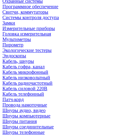
Охранные системы
Программное обеспечение
Свитчи, коммутаторы
Системы контроля доступа
Замки
Измерительные приборы
Головка измерительная
Мультиметры
Пирометр
Экологические тестеры
Эндоскопы
Кабель, шнуры
Кабель гофра, канал
Кабель микрофонный
Кабель низковольтный
Кабель радиочастотный
Кабель силовой 220В
Кабель телефонный
Патч-корд
Провода намоточные
Шнуры аудио, видео
Шнуры компьютерные
Шнуры питания
Шнуры соединительные
Шнуры телефонные