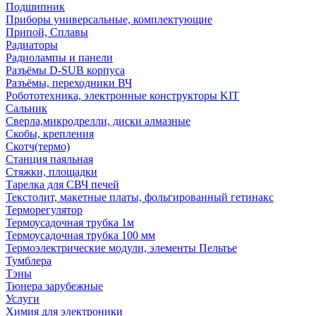
Подшипник
Приборы универсальные, комплектующие
Припой, Сплавы
Радиаторы
Радиолампы и панели
Разъёмы D-SUB корпуса
Разъёмы, переходники ВЧ
Робототехника, электронные конструкторы KIT
Сальник
Сверла,микродрелли, диски алмазные
Скобы, крепления
Скотч(термо)
Станция паяльная
Стяжки, площадки
Тарелка для СВЧ печей
Текстолит, макетные платы, фольгированный гетинакс
Терморегулятор
Термоусадочная трубка 1м
Термоусадочная трубка 100 мм
Термоэлектрические модули, элементы Пельтье
Тумблера
Тэны
Тюнера зарубежные
Услуги
Химия для электроники