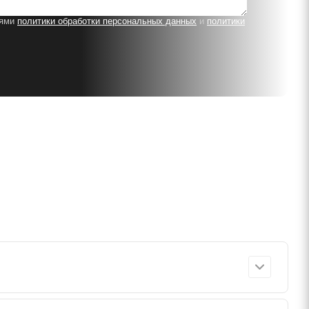
иями
политики обработки персональных данных
и
политики