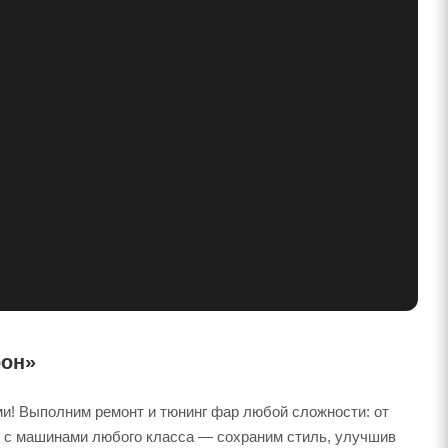
рон»
и! Выполним ремонт и тюнинг фар любой сложности: от
м с машинами любого класса — сохраним стиль, улучшив