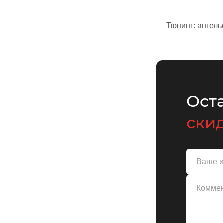
Тюнинг: ангель
Оста
скид