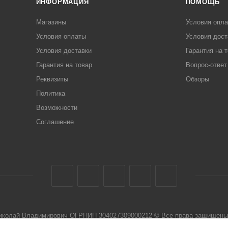
ИНФОРМАЦИЯ
ПОМОЩЬ
Магазины
Условия опл
Условия оплаты
Условия дост
Условия доставки
Гарантия на 
Гарантия на товар
Вопрос-ответ
Реквизиты
Обзоры
Политика
Возможности
Соглашение
Николай Владимирович ОГРНИП 304027309000212 © Все права защищены 
 не является публичной офертой