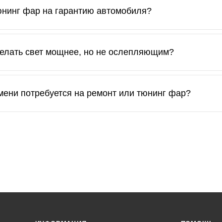
 лет, всё зависит от погодных условий и частоты мойки. Пр
юнинг фар на гарантию автомобиля?
полняются аккуратно, только по штатным фишкам с сохран
елать свет мощнее, но не ослепляющим?
м линзы и лампы с правильной геометрией, профессиональн
мени потребуется на ремонт или тюнинг фар?
 случаев — от 2 до 8 часов. Более сложные работы (наприм
У