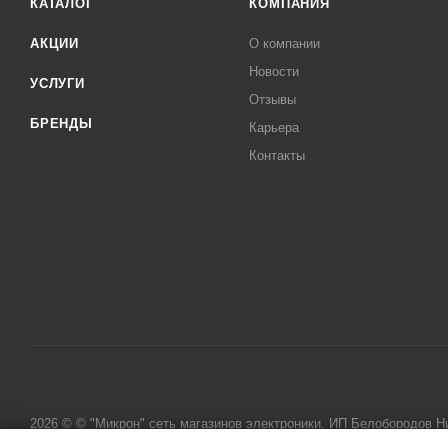
КАТАЛОГ
КОМПАНИЯ
АКЦИИ
О компании
Новости
УСЛУГИ
Отзывы
БРЕНДЫ
Карьера
Контакты
2026 © © "Микрон" сеть магазинов электроники. ИП Белобородов 
исключительно информационный характер и ни при каких условиях