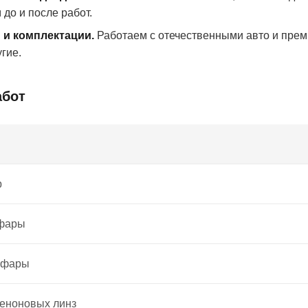
 до и после работ.
и комплектации.
Работаем с отечественными авто и преми
гие.
абот
р
 фары
 фары
сеноновых линз