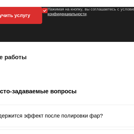
Нажимая на кнопку, вы соглашаетесь с услов
конфиденциальности
.
учить услугу
е работы
асто-задаваемые вопросы
держится эффект после полировки фар?