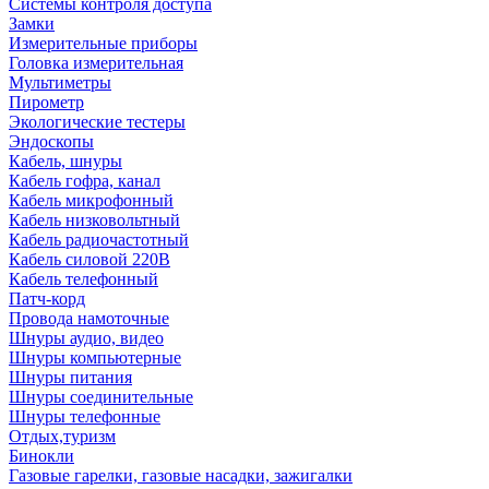
Системы контроля доступа
Замки
Измерительные приборы
Головка измерительная
Мультиметры
Пирометр
Экологические тестеры
Эндоскопы
Кабель, шнуры
Кабель гофра, канал
Кабель микрофонный
Кабель низковольтный
Кабель радиочастотный
Кабель силовой 220В
Кабель телефонный
Патч-корд
Провода намоточные
Шнуры аудио, видео
Шнуры компьютерные
Шнуры питания
Шнуры соединительные
Шнуры телефонные
Отдых,туризм
Бинокли
Газовые гарелки, газовые насадки, зажигалки