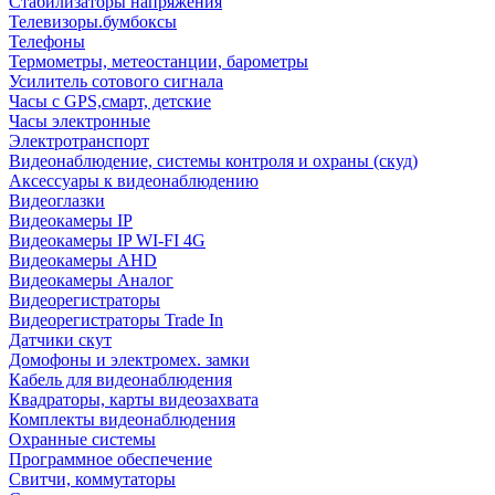
Стабилизаторы напряжения
Телевизоры.бумбоксы
Телефоны
Термометры, метеостанции, барометры
Усилитель сотового сигнала
Часы с GPS,смарт, детские
Часы электронные
Электротранспорт
Видеонаблюдение, системы контроля и охраны (скуд)
Аксессуары к видеонаблюдению
Видеоглазки
Видеокамеры IP
Видеокамеры IP WI-FI 4G
Видеокамеры AHD
Видеокамеры Аналог
Видеорегистраторы
Видеорегистраторы Trade In
Датчики скут
Домофоны и электромех. замки
Кабель для видеонаблюдения
Квадраторы, карты видеозахвата
Комплекты видеонаблюдения
Охранные системы
Программное обеспечение
Свитчи, коммутаторы