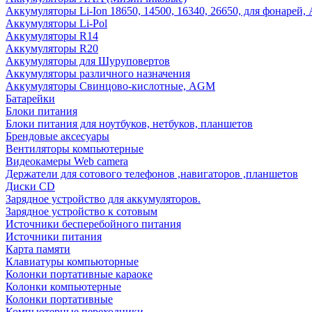
Аккумуляторы Li-Ion 18650, 14500, 16340, 26650, для фонарей,
Аккумуляторы Li-Pol
Аккумуляторы R14
Аккумуляторы R20
Аккумуляторы для Шуруповертов
Аккумуляторы различного назначения
Аккумуляторы Свинцово-кислотные, AGM
Батарейки
Блоки питания
Блоки питания для ноутбуков, нетбуков, планшетов
Брендовые аксесуары
Вентиляторы компьютерные
Видеокамеры Web camera
Держатели для сотового телефонов ,навигаторов ,планшетов
Диски CD
Зарядное устройство для аккумуляторов.
Зарядное устройство к сотовым
Источники бесперебойного питания
Источники питания
Карта памяти
Клавиатуры компьюторные
Колонки портативные караоке
Колонки компьютерные
Колонки портативные
Компьютерные переходники