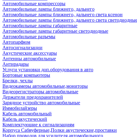
Автомобильные компрессоры
Автомобильные лампы ближнего, дальнего
Автомобильные лампы ближнего, дальнего света ксенон
Автомобильные лампы ближнего, дальнего света светодиодны
Автомобильные лампы габаритные
Автомобильные лампы габаритные светодиодные
Автомобильные разъемы
Автопарфюм
Автосигнализации
Акустические аксессуары
Антенны автомобильные
Антирадары
Услуги установки доп.оборудования в авто
Бортовые компьютеры
Брелки, чехлы
Видеокамеры автомобильные,мониторы
Видеорегистраторы автомобильные
Держатели предохранителей
Зарядное устройство автомобильные
Иммобилайзеры
Кабель автомобильный
Кабель акустический
Комплектующие к сигнализациям
Корпуса Сабвуферные,Полки акустические,проставки
Набор проводов для усилителя автомобильного