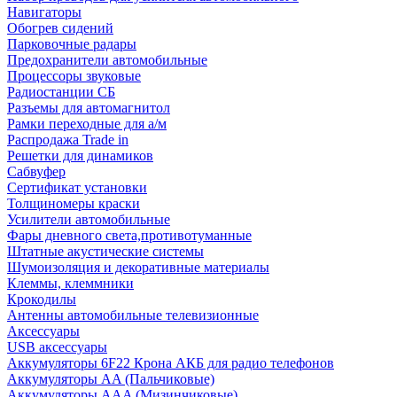
Навигаторы
Обогрев сидений
Парковочные радары
Предохранители автомобильные
Процессоры звуковые
Радиостанции СБ
Разъемы для автомагнитол
Рамки переходные для а/м
Распродажа Trade in
Решетки для динамиков
Сабвуфер
Сертификат установки
Толщиномеры краски
Усилители автомобильные
Фары дневного света,противотуманные
Штатные акустические системы
Шумоизоляция и декоративные материалы
Клеммы, клеммники
Крокодилы
Антенны автомобильные телевизионные
Аксессуары
USB аксессуары
Аккумуляторы 6F22 Крона АКБ для радио телефонов
Аккумуляторы AA (Пальчиковые)
Аккумуляторы AAA (Мизинчиковые)