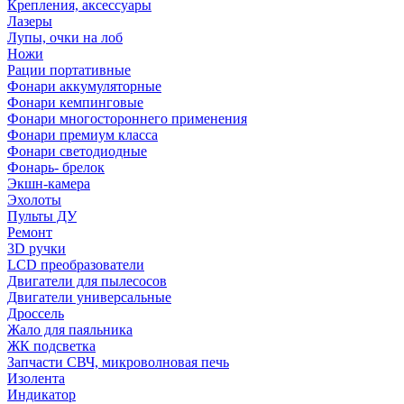
Крепления, аксессуары
Лазеры
Лупы, очки на лоб
Ножи
Рации портативные
Фонари аккумуляторные
Фонари кемпинговые
Фонари многостороннего применения
Фонари премиум класса
Фонари светодиодные
Фонарь- брелок
Экшн-камера
Эхолоты
Пульты ДУ
Ремонт
3D ручки
LCD преобразователи
Двигатели для пылесосов
Двигатели универсальные
Дроссель
Жало для паяльника
ЖК подсветка
Запчасти СВЧ, микроволновая печь
Изолента
Индикатор