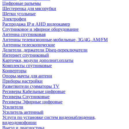
Цифровые разъемы
Шестеренка для мясорубки
Щетки угольные
Электрофен
Распродажа IP и AHD видеокамер
Спутниковое и эфирное оборудование
Антенна спутниковая
Антенны телевизионные,мобильные, 3G/4G, AM/FM
Антенны телескопические
Делители, держатели Diseq-переключатели
Интернет спутниковый
Карточки, модули дополнит.оплаты
Комплекты спутниковые
Конверторы
Опоры,мачты для антенн
Приборы настройки
Разветвители сумматоры TV
Ресиверы Кабельные цифровые
Ресиверы Спутниковые
Ресиверы Эфирные цифровые
Усилители
Усилитель антенный
Услуги по установке систем видеонаблюдения,
видеодомофонии
Выезд и диагностика