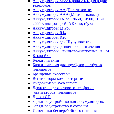
Аккумуляторы 6F22 Крона АКБ для радио
телефонов
Аккумуляторы AA (Пальчиковые)
Аккумуляторы AAA (Мизинчиковые)
Аккумуляторы Li-Ion 18650, 14500, 16340,
26650, для фонарей, АКБ ноутбука
Аккумуляторы Li-Pol
Аккумуляторы R14
Аккумуляторы R20
Аккумуляторы для Шуруповертов
Аккумуляторы различного назначения
Аккумуляторы Свинцово-кислотные, AGM
Батарейки
Блоки питания
Блоки питания для ноутбуков, нетбуков,
планшетов
Брендовые аксесуары
Вентиляторы компьютерные
Видеокамеры Web camera
Держатели для сотового телефонов
,навигаторов ,планшетов
Диски CD
Зарядное устройство для аккумуляторов.
Зарядное устройство к сотовым
Источники бесперебойного питания