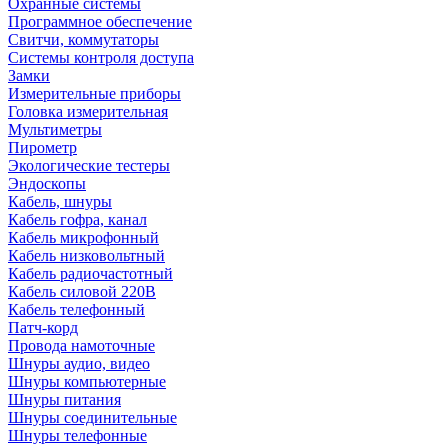
Охранные системы
Программное обеспечение
Свитчи, коммутаторы
Системы контроля доступа
Замки
Измерительные приборы
Головка измерительная
Мультиметры
Пирометр
Экологические тестеры
Эндоскопы
Кабель, шнуры
Кабель гофра, канал
Кабель микрофонный
Кабель низковольтный
Кабель радиочастотный
Кабель силовой 220В
Кабель телефонный
Патч-корд
Провода намоточные
Шнуры аудио, видео
Шнуры компьютерные
Шнуры питания
Шнуры соединительные
Шнуры телефонные