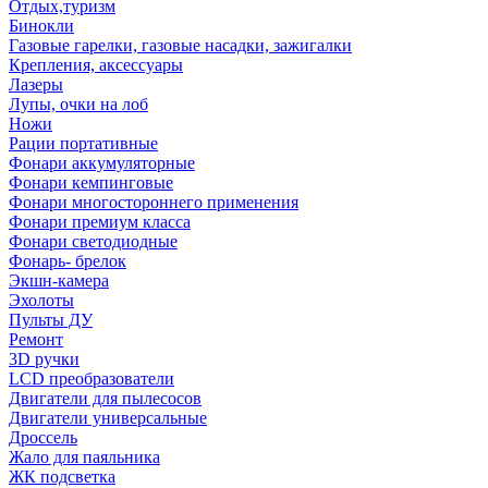
Отдых,туризм
Бинокли
Газовые гарелки, газовые насадки, зажигалки
Крепления, аксессуары
Лазеры
Лупы, очки на лоб
Ножи
Рации портативные
Фонари аккумуляторные
Фонари кемпинговые
Фонари многостороннего применения
Фонари премиум класса
Фонари светодиодные
Фонарь- брелок
Экшн-камера
Эхолоты
Пульты ДУ
Ремонт
3D ручки
LCD преобразователи
Двигатели для пылесосов
Двигатели универсальные
Дроссель
Жало для паяльника
ЖК подсветка