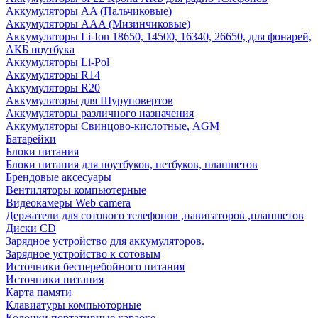
Аккумуляторы AA (Пальчиковые)
Аккумуляторы AAA (Мизинчиковые)
Аккумуляторы Li-Ion 18650, 14500, 16340, 26650, для фонарей,
АКБ ноутбука
Аккумуляторы Li-Pol
Аккумуляторы R14
Аккумуляторы R20
Аккумуляторы для Шуруповертов
Аккумуляторы различного назначения
Аккумуляторы Свинцово-кислотные, AGM
Батарейки
Блоки питания
Блоки питания для ноутбуков, нетбуков, планшетов
Брендовые аксесуары
Вентиляторы компьютерные
Видеокамеры Web camera
Держатели для сотового телефонов ,навигаторов ,планшетов
Диски CD
Зарядное устройство для аккумуляторов.
Зарядное устройство к сотовым
Источники бесперебойного питания
Источники питания
Карта памяти
Клавиатуры компьюторные
Колонки портативные караоке