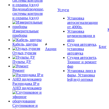
Видеонаблюдение,
Услуги
системы контроля
и охраны (скуд)
Установка
автосигнализации
от 4000р.
Измерительные
Установка
приборы
шумоизоляции в
авто
Кабель, шнуры
Студия автозвука,
Блог
Акции
установка
Отдых,туризм
автозвука
Студия автосвета,
Пульты ДУ
Тюнинг и ремонт
фар
Ремонт
Установка линз в
фары, Установка
led(лед) оптики
Распродажа IP и
AHD видеокамер
Спутниковое и