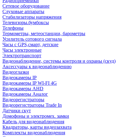
Радиоприемники
Сетевое оборудование
Слуховые аппараты
Стабилизаторы напряжения
Телевизоры.бумбоксы
Телефоны
Термометры, метеостанции, барометры
Усилитель сотового сигнала
Часы с GPS,смарт, детские
Часы электронные
Электротранспорт
Видеонаблюдение, системы контроля и охраны (скуд)
Аксессуары к видеонаблюдению
Видеоглазки
Видеокамеры IP
Видеокамеры IP WI-FI 4G
Видеокамеры AHD
Видеокамеры Аналог
Видеорегистраторы
Видеорегистраторы Trade In
Датчики скут
Домофоны и электромех. замки
Кабель для видеонаблюдения
Квадраторы, карты видеозахвата
Комплекты видеонаблюдения