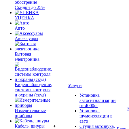
обострение
Скидки до 25%
УЦЕНКА
Авто
Аксессуары
Бытовая
электроника
Видеонаблюдение,
Услуги
системы контроля
и охраны (скуд)
Установка
автосигнализации
от 4000р.
Измерительные
Установка
приборы
шумоизоляции в
авто
Кабель, шнуры
Студия автозвука,
Блог