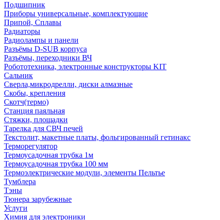
Подшипник
Приборы универсальные, комплектующие
Припой, Сплавы
Радиаторы
Радиолампы и панели
Разъёмы D-SUB корпуса
Разъёмы, переходники ВЧ
Робототехника, электронные конструкторы KIT
Сальник
Сверла,микродрелли, диски алмазные
Скобы, крепления
Скотч(термо)
Станция паяльная
Стяжки, площадки
Тарелка для СВЧ печей
Текстолит, макетные платы, фольгированный гетинакс
Терморегулятор
Термоусадочная трубка 1м
Термоусадочная трубка 100 мм
Термоэлектрические модули, элементы Пельтье
Тумблера
Тэны
Тюнера зарубежные
Услуги
Химия для электроники