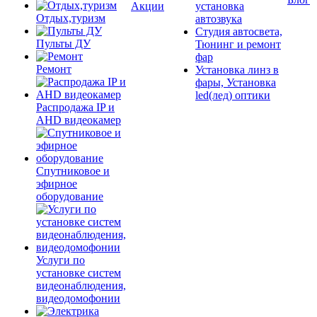
Акции
установка
Отдых,туризм
автозвука
Студия автосвета,
Пульты ДУ
Тюнинг и ремонт
фар
Ремонт
Установка линз в
фары, Установка
led(лед) оптики
Распродажа IP и
AHD видеокамер
Спутниковое и
эфирное
оборудование
Услуги по
установке систем
видеонаблюдения,
видеодомофонии