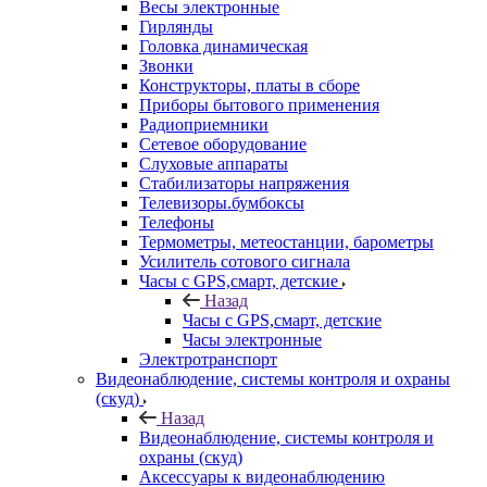
Весы электронные
Гирлянды
Головка динамическая
Звонки
Конструкторы, платы в сборе
Приборы бытового применения
Радиоприемники
Сетевое оборудование
Слуховые аппараты
Стабилизаторы напряжения
Телевизоры.бумбоксы
Телефоны
Термометры, метеостанции, барометры
Усилитель сотового сигнала
Часы с GPS,смарт, детские
Назад
Часы с GPS,смарт, детские
Часы электронные
Электротранспорт
Видеонаблюдение, системы контроля и охраны
(скуд)
Назад
Видеонаблюдение, системы контроля и
охраны (скуд)
Аксессуары к видеонаблюдению