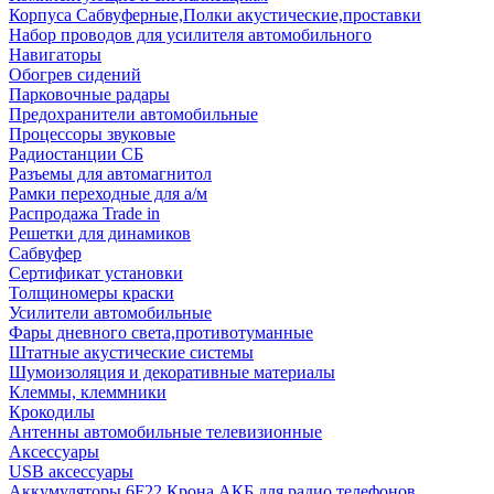
Корпуса Сабвуферные,Полки акустические,проставки
Набор проводов для усилителя автомобильного
Навигаторы
Обогрев сидений
Парковочные радары
Предохранители автомобильные
Процессоры звуковые
Радиостанции СБ
Разъемы для автомагнитол
Рамки переходные для а/м
Распродажа Trade in
Решетки для динамиков
Сабвуфер
Сертификат установки
Толщиномеры краски
Усилители автомобильные
Фары дневного света,противотуманные
Штатные акустические системы
Шумоизоляция и декоративные материалы
Клеммы, клеммники
Крокодилы
Антенны автомобильные телевизионные
Аксессуары
USB аксессуары
Аккумуляторы 6F22 Крона АКБ для радио телефонов