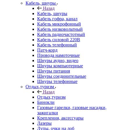
Кабель, шнуры
Назад
Кабель, шнуры
Кабель гофра, канал
Кабель микрофонный
Кабель низковольтный
Кабель радиочастотный
Кабель силовой 220В
Кабель телефонный
Патч-корд
Провода намоточные
Шнуры аудио, видео
Шнуры компьютерные
Шнуры питания
Шнуры соединительные
Шнуры телефонные
Отдых,туризм
Назад
Отдых,туризм
Бинокли
Газовые гарелки, газовые насадки,
зажигалки
Крепления, аксессуары
Лазеры
Лупы, очки на лоб