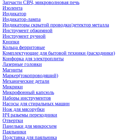
Запчасти СВЧ, микроволновая печь
Изолента
Индикатор
Индикатор-лампа
Индикаторы скрытой проводки/детектор металла
Инструмент обжимной
Инструмент ручной
Кнопки
Кольца ферритовые
Комплектующие для бытовой техники (расходники)
Конфорка для электроплиты
Лазерные головки
Магниты
Маркер(токопроводящий)
Механические детали
Микрики
Микрофонный капсюль
Наборы инструментов
Насосы для стиральных машин
Нож для мясорубки
НЧ разьемы переходники
Отвертки
Панельки для микросхем
Паяльники
Подставка для паяльника