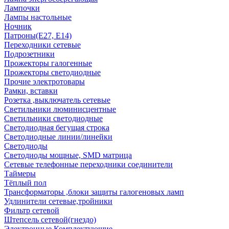
Лампочки
Лампы настольные
Ночник
Патроны(Е27, Е14)
Переходники сетевые
Подрозетники
Прожекторы галогенные
Прожекторы светодиодные
Прочие электротовары
Рамки, вставки
Розетка ,выключатель сетевые
Светильники люминисцентные
Светильники светодиодные
Светодиодная бегущая строка
Светодиодные линии/линейки
Светодиоды
Светодиоды мощные, SMD матрица
Сетевые телефонные переходники соединители
Таймеры
Тёплый пол
Трансформаторы ,блоки защиты галогеновых ламп
Удлинители сетевые,тройники
Фильтр сетевой
Штепсель сетевой(гнездо)
Электронные Комплектующие