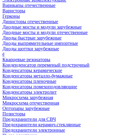
Варикапы отечественные
Варисторы
Герконы
Динисторы отечественные
Диодные мосты и модули зарубежные
Диодные мосты и модули отечественные
Диоды быстрые зарубежные
Диоды выпрямительные импортные
Диоды шоттки зарубежные
ё
Кварцевые резонаторы
Конденденсатор переменый подстрочный
Конденсаторы керамические
Конденсаторы металло-бумажные
Конденсаторы пленочные
Конденсаторы помехоподовляющие
Конденсаторы электролит
Микросхема зарубежная
Микросхема отечественная
Оптопары зарубежные
Позисторы
Предохранители для СВЧ
Предохранители керамич.стеклянные
Предохранители электронные