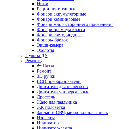
Ножи
Рации портативные
Фонари аккумуляторные
Фонари кемпинговые
Фонари многостороннего применения
Фонари премиум класса
Фонари светодиодные
Фонарь- брелок
Экшн-камера
Эхолоты
Пульты ДУ
Ремонт
Назад
Ремонт
3D ручки
LCD преобразователи
Двигатели для пылесосов
Двигатели универсальные
Дроссель
Жало для паяльника
ЖК подсветка
Запчасти СВЧ, микроволновая печь
Изолента
Индикатор
Индикатор-лампа