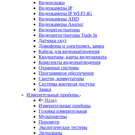
Видеоглазки
Видеокамеры IP
Видеокамеры IP WI-FI 4G
Видеокамеры AHD
Видеокамеры Аналог
Видеорегистраторы
Видеорегистраторы Trade In
Датчики скут
Домофоны и электромех. замки
Кабель для видеонаблюдения
Квадраторы, карты видеозахвата
Комплекты видеонаблюдения
Охранные системы
Программное обеспечение
Свитчи, коммутаторы
Системы контроля доступа
Замки
Измерительные приборы
Назад
Измерительные приборы
Головка измерительная
Мультиметры
Пирометр
Экологические тестеры
Эндоскопы