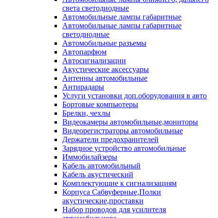
света светодиодные
Автомобильные лампы габаритные
Автомобильные лампы габаритные
светодиодные
Автомобильные разъемы
Автопарфюм
Автосигнализации
Акустические аксессуары
Антенны автомобильные
Антирадары
Услуги установки доп.оборудования в авто
Бортовые компьютеры
Брелки, чехлы
Видеокамеры автомобильные,мониторы
Видеорегистраторы автомобильные
Держатели предохранителей
Зарядное устройство автомобильные
Иммобилайзеры
Кабель автомобильный
Кабель акустический
Комплектующие к сигнализациям
Корпуса Сабвуферные,Полки
акустические,проставки
Набор проводов для усилителя