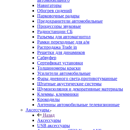
автомобильного
Навигаторы
Обогрев сидений
Парковочные радары
Предохранители автомобильные
Процессоры звуковые
Радиостанции СБ
Разъемы для автомагнитол
Рамки переходные для а/м
Распродажа Trade in
Решетки для динамиков
Сабвуфер
Сертификат установки
Толщиномеры краски
Усилители автомобильные
Фары дневного света,противотуманные
Штатные акустические системы
Шумоизоляция и декоративные материалы
Клеммы, клеммники
Крокодилы
Антенны автомобильные телевизионные
Аксессуары
Назад
Аксессуары
USB аксессуары