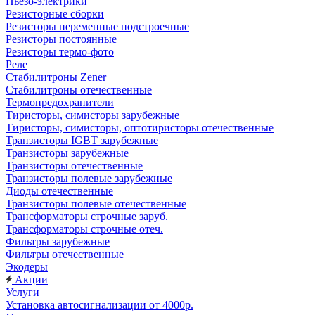
Пьезо-электрики
Резисторные сборки
Резисторы переменные подстроечные
Резисторы постоянные
Резисторы термо-фото
Реле
Стабилитроны Zener
Стабилитроны отечественные
Термопредохранители
Тиристоры, симисторы зарубежные
Тиристоры, симисторы, оптотиристоры отечественные
Транзисторы IGBT зарубежные
Транзисторы зарубежные
Транзисторы отечественные
Транзисторы полевые зарубежные
Диоды отечественные
Транзисторы полевые отечественные
Трансформаторы строчные заруб.
Трансформаторы строчные отеч.
Фильтры зарубежные
Фильтры отечественные
Экодеры
Акции
Услуги
Установка автосигнализации от 4000р.