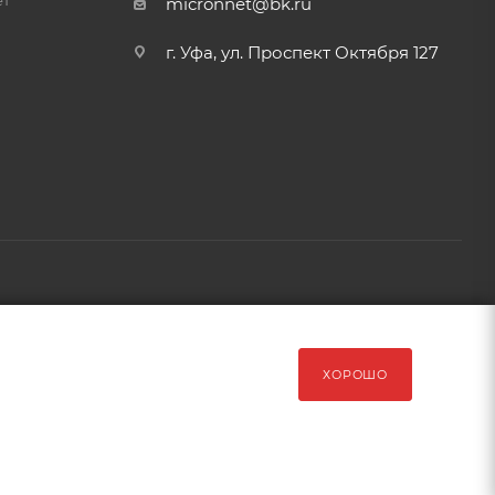
ет
micronnet@bk.ru
г. Уфа, ул. Проспект Октября 127
рава защищены Обращаем Ваше внимание на то, что данный
ХОРОШО