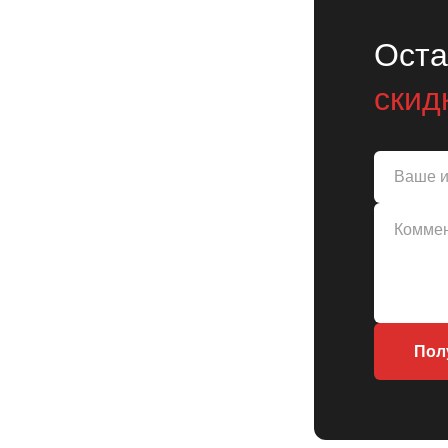
Оста
скид
Пол