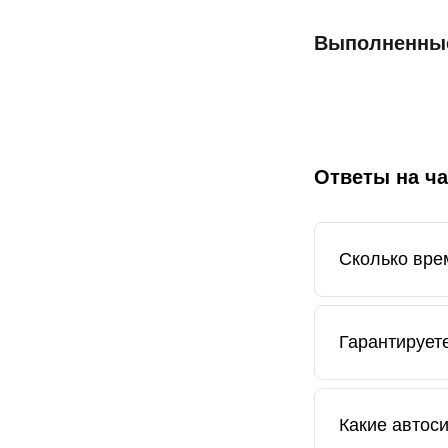
Выполненны
Ответы на ч
Сколько вре
В среднем уст
Гарантирует
Да, наши спец
Какие автос
гарантию на 