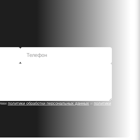
иями
политики обработки персональных данных
и
политики