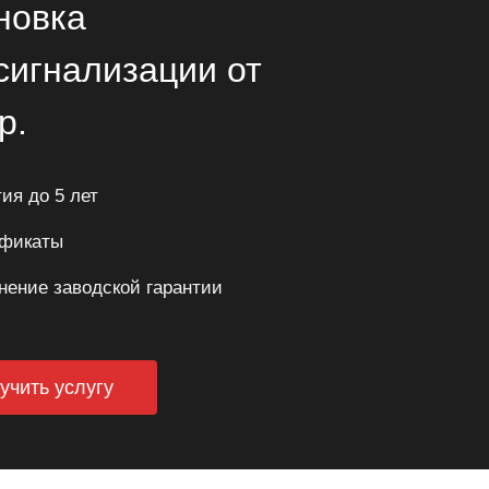
новка
сигнализации от
р.
ия до 5 лет
фикаты
нение заводской гарантии
учить услугу