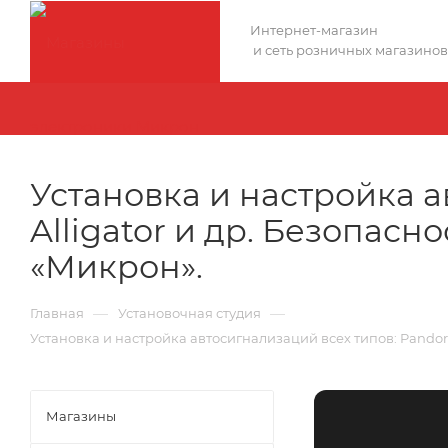
Интернет-магазин
и сеть розничных магазинов
Установка и настройка а
Alligator и др. Безопасн
«Микрон».
—
—
Главная
Установочная студия
Установка и настройка автосигнализаций всех типов: Pandora,
Магазины