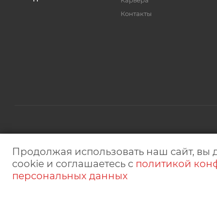
Карьера
Контакты
2026 © © "Микрон" сеть магазинов электроники. ИП Белоб
Продолжая использовать наш сайт, вы 
интернет-сайт носит исключительно информационный характ
cookie и соглашаетесь с
политикой кон
персональных данных