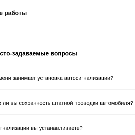
е работы
асто-задаваемые вопросы
мени занимает установка автосигнализации?
ановка занимает от 2 до 4 часов, в зависимости от модели
е ли вы сохранность штатной проводки автомобиля?
иалисты работают аккуратно и профессионально, что искл
игнализации вы устанавливаете?
все выполняемые работы.