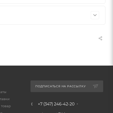
, Pandora, Scher-Khan и другими. Также можем
же первичное обучение клиента пользованию
ПОДПИСАТЬСЯ НА РАССЫЛКУ
латы
тавки
+7 (347) 246-42-20
 товар