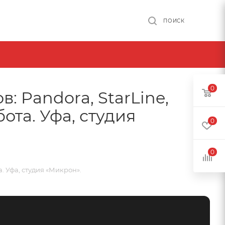
ПОИСК
0
: Pandora, StarLine,
ота. Уфа, студия
0
0
а. Уфа, студия «Микрон».