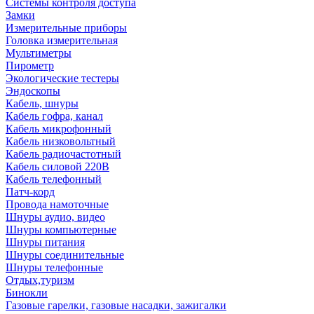
Системы контроля доступа
Замки
Измерительные приборы
Головка измерительная
Мультиметры
Пирометр
Экологические тестеры
Эндоскопы
Кабель, шнуры
Кабель гофра, канал
Кабель микрофонный
Кабель низковольтный
Кабель радиочастотный
Кабель силовой 220В
Кабель телефонный
Патч-корд
Провода намоточные
Шнуры аудио, видео
Шнуры компьютерные
Шнуры питания
Шнуры соединительные
Шнуры телефонные
Отдых,туризм
Бинокли
Газовые гарелки, газовые насадки, зажигалки