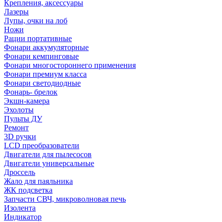
Крепления, аксессуары
Лазеры
Лупы, очки на лоб
Ножи
Рации портативные
Фонари аккумуляторные
Фонари кемпинговые
Фонари многостороннего применения
Фонари премиум класса
Фонари светодиодные
Фонарь- брелок
Экшн-камера
Эхолоты
Пульты ДУ
Ремонт
3D ручки
LCD преобразователи
Двигатели для пылесосов
Двигатели универсальные
Дроссель
Жало для паяльника
ЖК подсветка
Запчасти СВЧ, микроволновая печь
Изолента
Индикатор