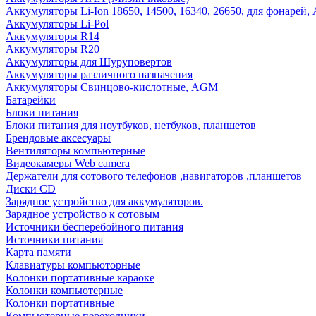
Аккумуляторы Li-Ion 18650, 14500, 16340, 26650, для фонарей,
Аккумуляторы Li-Pol
Аккумуляторы R14
Аккумуляторы R20
Аккумуляторы для Шуруповертов
Аккумуляторы различного назначения
Аккумуляторы Свинцово-кислотные, AGM
Батарейки
Блоки питания
Блоки питания для ноутбуков, нетбуков, планшетов
Брендовые аксесуары
Вентиляторы компьютерные
Видеокамеры Web camera
Держатели для сотового телефонов ,навигаторов ,планшетов
Диски CD
Зарядное устройство для аккумуляторов.
Зарядное устройство к сотовым
Источники бесперебойного питания
Источники питания
Карта памяти
Клавиатуры компьюторные
Колонки портативные караоке
Колонки компьютерные
Колонки портативные
Компьютерные переходники