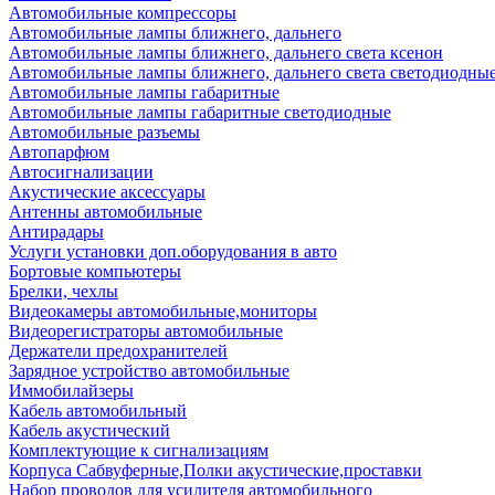
Автомобильные компрессоры
Автомобильные лампы ближнего, дальнего
Автомобильные лампы ближнего, дальнего света ксенон
Автомобильные лампы ближнего, дальнего света светодиодны
Автомобильные лампы габаритные
Автомобильные лампы габаритные светодиодные
Автомобильные разъемы
Автопарфюм
Автосигнализации
Акустические аксессуары
Антенны автомобильные
Антирадары
Услуги установки доп.оборудования в авто
Бортовые компьютеры
Брелки, чехлы
Видеокамеры автомобильные,мониторы
Видеорегистраторы автомобильные
Держатели предохранителей
Зарядное устройство автомобильные
Иммобилайзеры
Кабель автомобильный
Кабель акустический
Комплектующие к сигнализациям
Корпуса Сабвуферные,Полки акустические,проставки
Набор проводов для усилителя автомобильного