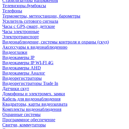
Стабилизаторы напряжения
Телевизоры.бумбоксы
Телефоны
Термометры, метеостанции, барометры
Усилитель сотового сигнала
Часы с GPS,смарт, детские
Часы электронные
Электротранспорт
Видеонаблюдение, системы контроля и охраны (скуд)
Аксессуары к видеонаблюдению
Видеоглазки
Видеокамеры IP
Видеокамеры IP WI-FI 4G
Видеокамеры AHD
Видеокамеры Аналог
Видеорегистраторы
Видеорегистраторы Trade In
Датчики скут
Домофоны и электромех. замки
Кабель для видеонаблюдения
Квадраторы, карты видеозахвата
Комплекты видеонаблюдения
Охранные системы
Программное обеспечение
Свитчи, коммутаторы