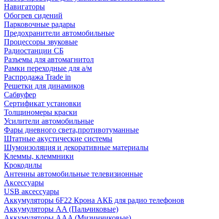
Навигаторы
Обогрев сидений
Парковочные радары
Предохранители автомобильные
Процессоры звуковые
Радиостанции СБ
Разъемы для автомагнитол
Рамки переходные для а/м
Распродажа Trade in
Решетки для динамиков
Сабвуфер
Сертификат установки
Толщиномеры краски
Усилители автомобильные
Фары дневного света,противотуманные
Штатные акустические системы
Шумоизоляция и декоративные материалы
Клеммы, клеммники
Крокодилы
Антенны автомобильные телевизионные
Аксессуары
USB аксессуары
Аккумуляторы 6F22 Крона АКБ для радио телефонов
Аккумуляторы AA (Пальчиковые)
Аккумуляторы AAA (Мизинчиковые)