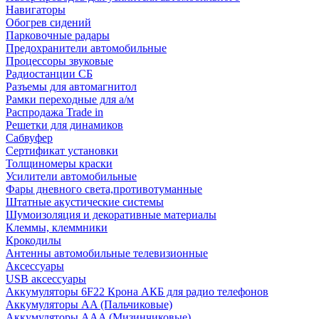
Навигаторы
Обогрев сидений
Парковочные радары
Предохранители автомобильные
Процессоры звуковые
Радиостанции СБ
Разъемы для автомагнитол
Рамки переходные для а/м
Распродажа Trade in
Решетки для динамиков
Сабвуфер
Сертификат установки
Толщиномеры краски
Усилители автомобильные
Фары дневного света,противотуманные
Штатные акустические системы
Шумоизоляция и декоративные материалы
Клеммы, клеммники
Крокодилы
Антенны автомобильные телевизионные
Аксессуары
USB аксессуары
Аккумуляторы 6F22 Крона АКБ для радио телефонов
Аккумуляторы AA (Пальчиковые)
Аккумуляторы AAA (Мизинчиковые)