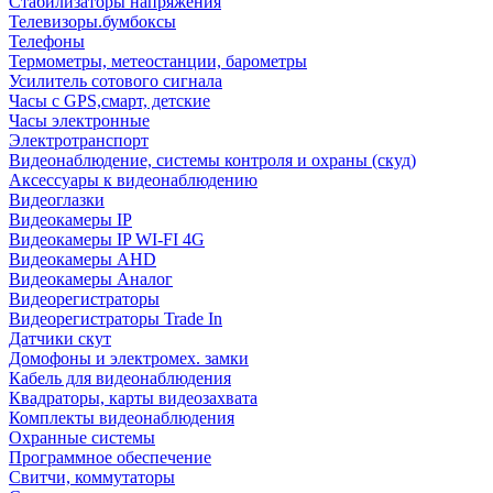
Стабилизаторы напряжения
Телевизоры.бумбоксы
Телефоны
Термометры, метеостанции, барометры
Усилитель сотового сигнала
Часы с GPS,смарт, детские
Часы электронные
Электротранспорт
Видеонаблюдение, системы контроля и охраны (скуд)
Аксессуары к видеонаблюдению
Видеоглазки
Видеокамеры IP
Видеокамеры IP WI-FI 4G
Видеокамеры AHD
Видеокамеры Аналог
Видеорегистраторы
Видеорегистраторы Trade In
Датчики скут
Домофоны и электромех. замки
Кабель для видеонаблюдения
Квадраторы, карты видеозахвата
Комплекты видеонаблюдения
Охранные системы
Программное обеспечение
Свитчи, коммутаторы