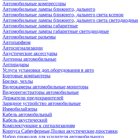
Автомобильные компрессоры
Автомобильные лампы ближнего, дальнего
Автомобильные лампы ближнего, дальнего света ксенон
Автомобильные лампы ближнего, дальнего света светодиодны
Автомобильные лампы габаритные
Автомобильные лампы габаритные светодиодные
Автомобильные разъемы
Автопарфюм
Автосигнализации
Акустические аксессуары
Антенны автомобильные
Антирадары
Услуги установки доп.оборудования в авто
Бортовые компьютеры
Брелки, чехлы
Видеокамеры автомобильные,мониторы
Видеорегистраторы автомобильные
Держатели предохранителей
Зарядное устройство автомобильные
Иммобилайзеры
Кабель автомобильный
Кабель акустический
Комплектующие к сигнализациям
Корпуса Сабвуферные,Полки акустические,проставки
Набор проводов для усилителя автомобильного