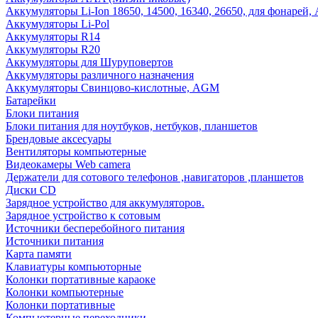
Аккумуляторы Li-Ion 18650, 14500, 16340, 26650, для фонарей,
Аккумуляторы Li-Pol
Аккумуляторы R14
Аккумуляторы R20
Аккумуляторы для Шуруповертов
Аккумуляторы различного назначения
Аккумуляторы Свинцово-кислотные, AGM
Батарейки
Блоки питания
Блоки питания для ноутбуков, нетбуков, планшетов
Брендовые аксесуары
Вентиляторы компьютерные
Видеокамеры Web camera
Держатели для сотового телефонов ,навигаторов ,планшетов
Диски CD
Зарядное устройство для аккумуляторов.
Зарядное устройство к сотовым
Источники бесперебойного питания
Источники питания
Карта памяти
Клавиатуры компьюторные
Колонки портативные караоке
Колонки компьютерные
Колонки портативные
Компьютерные переходники