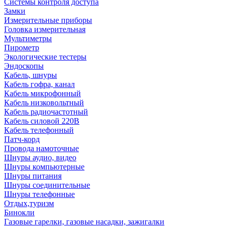
Системы контроля доступа
Замки
Измерительные приборы
Головка измерительная
Мультиметры
Пирометр
Экологические тестеры
Эндоскопы
Кабель, шнуры
Кабель гофра, канал
Кабель микрофонный
Кабель низковольтный
Кабель радиочастотный
Кабель силовой 220В
Кабель телефонный
Патч-корд
Провода намоточные
Шнуры аудио, видео
Шнуры компьютерные
Шнуры питания
Шнуры соединительные
Шнуры телефонные
Отдых,туризм
Бинокли
Газовые гарелки, газовые насадки, зажигалки