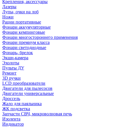
Крепления, аксессуары
Лазеры
Лупы, очки на лоб
Ножи
Рации портативные
Фонари аккумуляторные
Фонари кемпинговые
Фонари многостороннего применения
Фонари премиум класса
Фонари светодиодные
Фонарь- брелок
Экшн-камера
Эхолоты
Пульты ДУ
Ремонт
3D ручки
LCD преобразователи
Двигатели для пылесосов
Двигатели универсальные
Дроссель
Жало для паяльника
ЖК подсветка
Запчасти СВЧ, микроволновая печь
Изолента
Индикатор