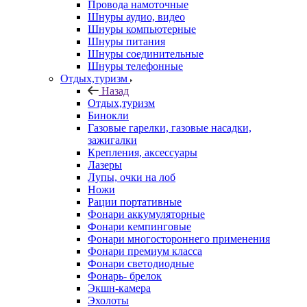
Провода намоточные
Шнуры аудио, видео
Шнуры компьютерные
Шнуры питания
Шнуры соединительные
Шнуры телефонные
Отдых,туризм
Назад
Отдых,туризм
Бинокли
Газовые гарелки, газовые насадки,
зажигалки
Крепления, аксессуары
Лазеры
Лупы, очки на лоб
Ножи
Рации портативные
Фонари аккумуляторные
Фонари кемпинговые
Фонари многостороннего применения
Фонари премиум класса
Фонари светодиодные
Фонарь- брелок
Экшн-камера
Эхолоты