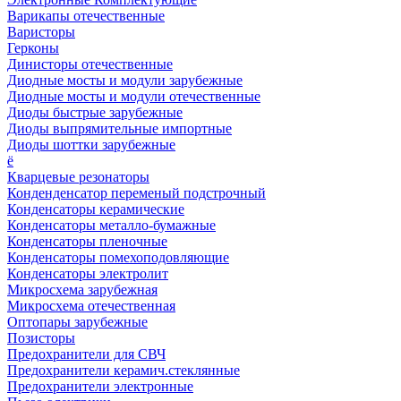
Варикапы отечественные
Варисторы
Герконы
Динисторы отечественные
Диодные мосты и модули зарубежные
Диодные мосты и модули отечественные
Диоды быстрые зарубежные
Диоды выпрямительные импортные
Диоды шоттки зарубежные
ё
Кварцевые резонаторы
Конденденсатор переменый подстрочный
Конденсаторы керамические
Конденсаторы металло-бумажные
Конденсаторы пленочные
Конденсаторы помехоподовляющие
Конденсаторы электролит
Микросхема зарубежная
Микросхема отечественная
Оптопары зарубежные
Позисторы
Предохранители для СВЧ
Предохранители керамич.стеклянные
Предохранители электронные