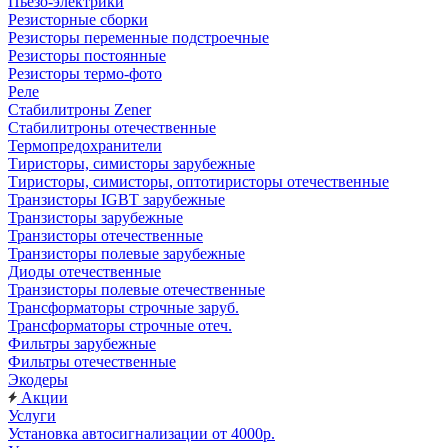
Пьезо-электрики
Резисторные сборки
Резисторы переменные подстроечные
Резисторы постоянные
Резисторы термо-фото
Реле
Стабилитроны Zener
Стабилитроны отечественные
Термопредохранители
Тиристоры, симисторы зарубежные
Тиристоры, симисторы, оптотиристоры отечественные
Транзисторы IGBT зарубежные
Транзисторы зарубежные
Транзисторы отечественные
Транзисторы полевые зарубежные
Диоды отечественные
Транзисторы полевые отечественные
Трансформаторы строчные заруб.
Трансформаторы строчные отеч.
Фильтры зарубежные
Фильтры отечественные
Экодеры
Акции
Услуги
Установка автосигнализации от 4000р.