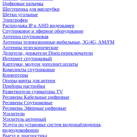
Цифровые разъемы
Шестеренка для мясорубки
Щетки угольные
Электрофен
Распродажа IP и AHD видеокамер
Спутниковое и эфирное оборудование
Антенна спутниковая
Антенны телевизионные,мобильные, 3G/4G, AM/FM
Антенны телескопические
Делители, держатели Diseq-переключатели
Интернет спутниковый
Карточки, модули дополнит.оплаты
Комплекты спутниковые
Конверторы
Опоры,мачты для антенн
Приборы настройки
Разветвители сумматоры TV
Ресиверы Кабельные цифровые
Ресиверы Спутниковые
Ресиверы Эфирные цифровые
Усилители
Усилитель антенный
Услуги по установке систем видеонаблюдения,
видеодомофонии
Выезд и диагностика