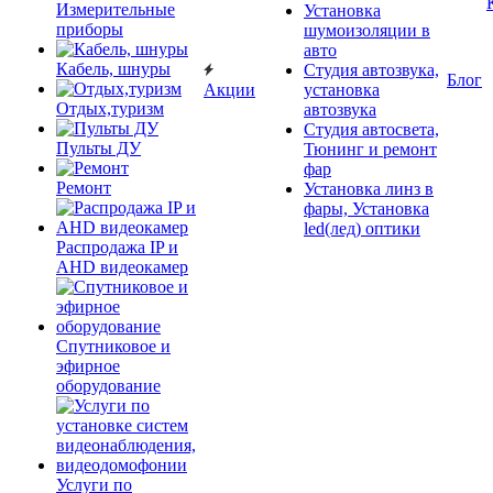
Измерительные
Установка
приборы
шумоизоляции в
авто
Кабель, шнуры
Студия автозвука,
Блог
Акции
установка
Отдых,туризм
автозвука
Студия автосвета,
Пульты ДУ
Тюнинг и ремонт
фар
Ремонт
Установка линз в
фары, Установка
led(лед) оптики
Распродажа IP и
AHD видеокамер
Спутниковое и
эфирное
оборудование
Услуги по