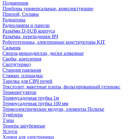
Подшипник
Приборы универсальные, комплектующие
Припой, Сплавы
Радиаторы
Радиолампы и панели
Разъёмы D-SUB корпуса
Разъёмы, переходники ВЧ
Робототехника, электронные конструкторы KIT
Сальник
Сверла,микродрелли, диски алмазные
Скобы, крепления
Скотч(термо)
Станция паяльная
Стяжки, площадки
Тарелка для СВЧ печей
Текстолит, макетные платы, фольгированный гетинакс
Терморегулятор
Термоусадочная трубка 1м
Термоусадочная трубка 100 мм
Термоэлектрические модули, элементы Пельтье
Тумблера
Тэны
Тюнера зарубежные
Услуги
Химия для электроники