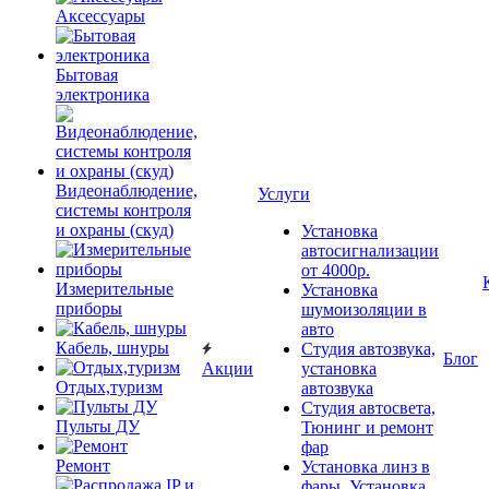
Аксессуары
Бытовая
электроника
Видеонаблюдение,
Услуги
системы контроля
и охраны (скуд)
Установка
автосигнализации
от 4000р.
Измерительные
Установка
приборы
шумоизоляции в
авто
Кабель, шнуры
Студия автозвука,
Блог
Акции
установка
Отдых,туризм
автозвука
Студия автосвета,
Пульты ДУ
Тюнинг и ремонт
фар
Ремонт
Установка линз в
фары, Установка