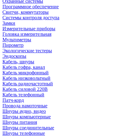
Охранные системы
Программное обеспечение
Свитчи, коммутаторы
Системы контроля доступа
Замки
Измерительные приборы
Головка измерительная
Мультиметры
Пирометр
Экологические тестеры
Эндоскопы
Кабель, шнуры
Кабель гофра, канал
Кабель микрофонный
Кабель низковольтный
Кабель радиочастотный
Кабель силовой 220В
Кабель телефонный
Патч-корд
Провода намоточные
Шнуры аудио, видео
Шнуры компьютерные
Шнуры питания
Шнуры соединительные
Шнуры телефонные