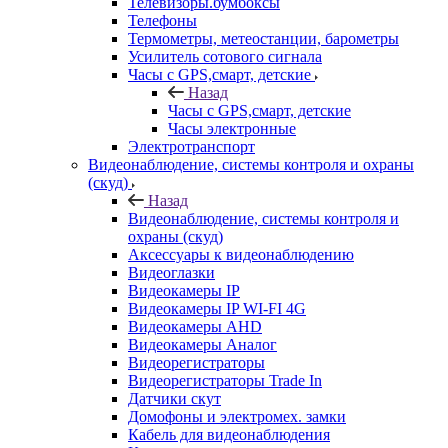
Телевизоры.бумбоксы
Телефоны
Термометры, метеостанции, барометры
Усилитель сотового сигнала
Часы с GPS,смарт, детские
Назад
Часы с GPS,смарт, детские
Часы электронные
Электротранспорт
Видеонаблюдение, системы контроля и охраны
(скуд)
Назад
Видеонаблюдение, системы контроля и
охраны (скуд)
Аксессуары к видеонаблюдению
Видеоглазки
Видеокамеры IP
Видеокамеры IP WI-FI 4G
Видеокамеры AHD
Видеокамеры Аналог
Видеорегистраторы
Видеорегистраторы Trade In
Датчики скут
Домофоны и электромех. замки
Кабель для видеонаблюдения