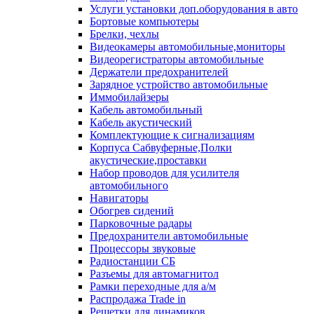
Услуги установки доп.оборудования в авто
Бортовые компьютеры
Брелки, чехлы
Видеокамеры автомобильные,мониторы
Видеорегистраторы автомобильные
Держатели предохранителей
Зарядное устройство автомобильные
Иммобилайзеры
Кабель автомобильный
Кабель акустический
Комплектующие к сигнализациям
Корпуса Сабвуферные,Полки
акустические,проставки
Набор проводов для усилителя
автомобильного
Навигаторы
Обогрев сидений
Парковочные радары
Предохранители автомобильные
Процессоры звуковые
Радиостанции СБ
Разъемы для автомагнитол
Рамки переходные для а/м
Распродажа Trade in
Решетки для динамиков