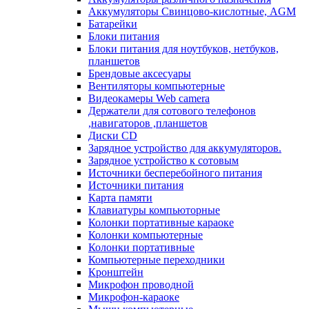
Аккумуляторы Свинцово-кислотные, AGM
Батарейки
Блоки питания
Блоки питания для ноутбуков, нетбуков,
планшетов
Брендовые аксесуары
Вентиляторы компьютерные
Видеокамеры Web camera
Держатели для сотового телефонов
,навигаторов ,планшетов
Диски CD
Зарядное устройство для аккумуляторов.
Зарядное устройство к сотовым
Источники бесперебойного питания
Источники питания
Карта памяти
Клавиатуры компьюторные
Колонки портативные караоке
Колонки компьютерные
Колонки портативные
Компьютерные переходники
Кронштейн
Микрофон проводной
Микрофон-караоке