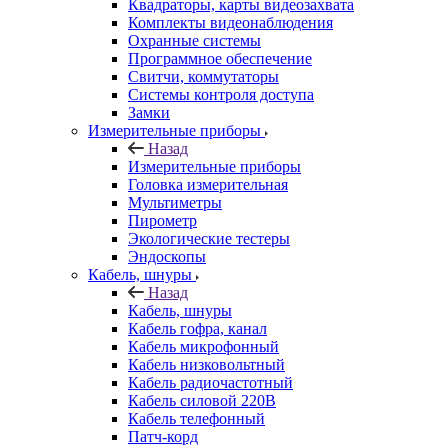
Квадраторы, карты видеозахвата
Комплекты видеонаблюдения
Охранные системы
Программное обеспечение
Свитчи, коммутаторы
Системы контроля доступа
Замки
Измерительные приборы
Назад
Измерительные приборы
Головка измерительная
Мультиметры
Пирометр
Экологические тестеры
Эндоскопы
Кабель, шнуры
Назад
Кабель, шнуры
Кабель гофра, канал
Кабель микрофонный
Кабель низковольтный
Кабель радиочастотный
Кабель силовой 220В
Кабель телефонный
Патч-корд