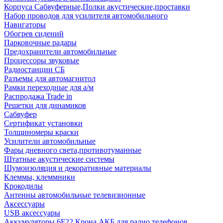
Корпуса Сабвуферные,Полки акустические,проставки
Набор проводов для усилителя автомобильного
Навигаторы
Обогрев сидений
Парковочные радары
Предохранители автомобильные
Процессоры звуковые
Радиостанции СБ
Разъемы для автомагнитол
Рамки переходные для а/м
Распродажа Trade in
Решетки для динамиков
Сабвуфер
Сертификат установки
Толщиномеры краски
Усилители автомобильные
Фары дневного света,противотуманные
Штатные акустические системы
Шумоизоляция и декоративные материалы
Клеммы, клеммники
Крокодилы
Антенны автомобильные телевизионные
Аксессуары
USB аксессуары
Аккумуляторы 6F22 Крона АКБ для радио телефонов