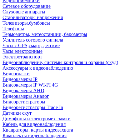
Радиоприемники
Сетевое оборудование
Слуховые аппараты
Стабилизаторы напряжения
Телевизоры.бумбоксы
Телефоны
Термометры, метеостанции, барометры
Усилитель сотового сигнала
Часы с GPS,смарт, детские
Часы электронные
Электротранспорт
Видеонаблюдение, системы контроля и охраны (скуд)
Аксессуары к видеонаблюдению
Видеоглазки
Видеокамеры IP
Видеокамеры IP WI-FI 4G
Видеокамеры AHD
Видеокамеры Аналог
Видеорегистраторы
Видеорегистраторы Trade In
Датчики скут
Домофоны и электромех. замки
Кабель для видеонаблюдения
Квадраторы, карты видеозахвата
Комплекты видеонаблюдения