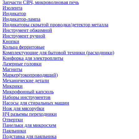
Запчасти СВЧ, микроволновая печь
Изолента
Индикатор
Индикатор-лампа
Индикаторы скрытой проводки/детектор металла
Инструмент обжимной
Инструмент ручной
Кнопки
Кольца ферритовые
Комплектующие для бытовой техники (расходники)
Конфорка для электроплиты
Лазерные головки
Магниты
Маркер(токопроводящий)
Механические детали
Микрики
Микрофонный капсюль
Наборы инструментов
Насосы для стиральных машин
Нож для мясорубки
НЧ разьемы переходники
Отвертки
Панельки для микросхем
Паяльники
Подставка для паяльника