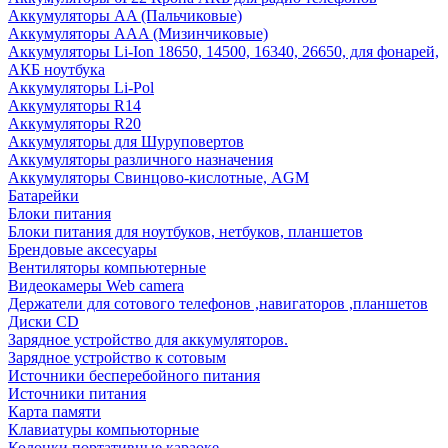
Аккумуляторы AA (Пальчиковые)
Аккумуляторы AAA (Мизинчиковые)
Аккумуляторы Li-Ion 18650, 14500, 16340, 26650, для фонарей,
АКБ ноутбука
Аккумуляторы Li-Pol
Аккумуляторы R14
Аккумуляторы R20
Аккумуляторы для Шуруповертов
Аккумуляторы различного назначения
Аккумуляторы Свинцово-кислотные, AGM
Батарейки
Блоки питания
Блоки питания для ноутбуков, нетбуков, планшетов
Брендовые аксесуары
Вентиляторы компьютерные
Видеокамеры Web camera
Держатели для сотового телефонов ,навигаторов ,планшетов
Диски CD
Зарядное устройство для аккумуляторов.
Зарядное устройство к сотовым
Источники бесперебойного питания
Источники питания
Карта памяти
Клавиатуры компьюторные
Колонки портативные караоке