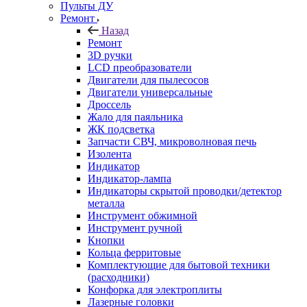
Пульты ДУ
Ремонт
Назад
Ремонт
3D ручки
LCD преобразователи
Двигатели для пылесосов
Двигатели универсальные
Дроссель
Жало для паяльника
ЖК подсветка
Запчасти СВЧ, микроволновая печь
Изолента
Индикатор
Индикатор-лампа
Индикаторы скрытой проводки/детектор
металла
Инструмент обжимной
Инструмент ручной
Кнопки
Кольца ферритовые
Комплектующие для бытовой техники
(расходники)
Конфорка для электроплиты
Лазерные головки