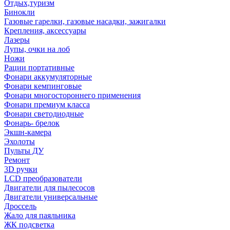
Отдых,туризм
Бинокли
Газовые гарелки, газовые насадки, зажигалки
Крепления, аксессуары
Лазеры
Лупы, очки на лоб
Ножи
Рации портативные
Фонари аккумуляторные
Фонари кемпинговые
Фонари многостороннего применения
Фонари премиум класса
Фонари светодиодные
Фонарь- брелок
Экшн-камера
Эхолоты
Пульты ДУ
Ремонт
3D ручки
LCD преобразователи
Двигатели для пылесосов
Двигатели универсальные
Дроссель
Жало для паяльника
ЖК подсветка