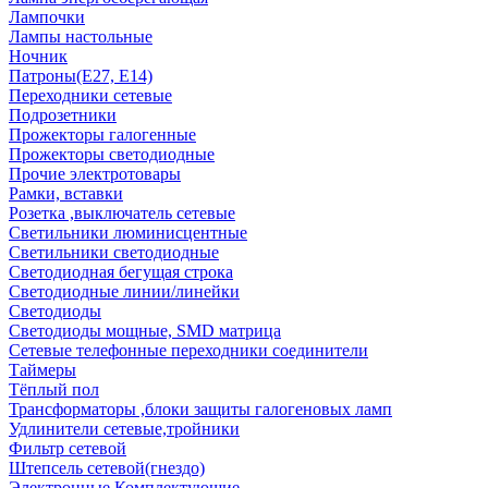
Лампочки
Лампы настольные
Ночник
Патроны(Е27, Е14)
Переходники сетевые
Подрозетники
Прожекторы галогенные
Прожекторы светодиодные
Прочие электротовары
Рамки, вставки
Розетка ,выключатель сетевые
Светильники люминисцентные
Светильники светодиодные
Светодиодная бегущая строка
Светодиодные линии/линейки
Светодиоды
Светодиоды мощные, SMD матрица
Сетевые телефонные переходники соединители
Таймеры
Тёплый пол
Трансформаторы ,блоки защиты галогеновых ламп
Удлинители сетевые,тройники
Фильтр сетевой
Штепсель сетевой(гнездо)
Электронные Комплектующие