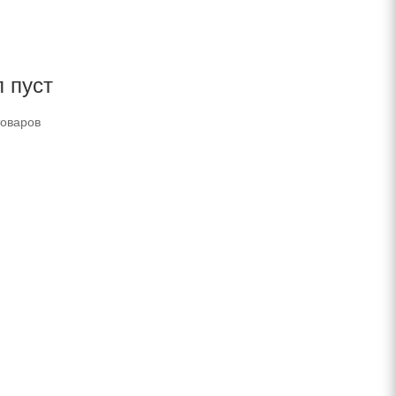
 пуст
товаров