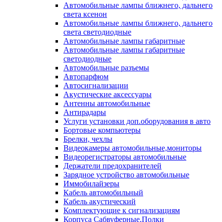
Автомобильные лампы ближнего, дальнего
света ксенон
Автомобильные лампы ближнего, дальнего
света светодиодные
Автомобильные лампы габаритные
Автомобильные лампы габаритные
светодиодные
Автомобильные разъемы
Автопарфюм
Автосигнализации
Акустические аксессуары
Антенны автомобильные
Антирадары
Услуги установки доп.оборудования в авто
Бортовые компьютеры
Брелки, чехлы
Видеокамеры автомобильные,мониторы
Видеорегистраторы автомобильные
Держатели предохранителей
Зарядное устройство автомобильные
Иммобилайзеры
Кабель автомобильный
Кабель акустический
Комплектующие к сигнализациям
Корпуса Сабвуферные,Полки