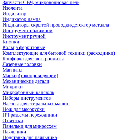
Запчасти СВЧ, микроволновая печь
Изолента
Индикатор
Индикатор-лампа
Индикаторы скрытой проводки/детектор металла
Инструмент обжимной
Инструмент ручной
Кнопки
Кольца ферритовые
Комплектующие для бытовой техники (расходники)
Конфорка для электроплиты
Лазерные головки
Магниты
Маркер(токопроводящий)
Механические детали
Микрики
Микрофонный капсюль
Наборы инструментов
Насосы для стиральных машин
Нож для мясорубки
НЧ разьемы переходники
Отвертки
Панельки для микросхем
Паяльники
Подставка для паяльника