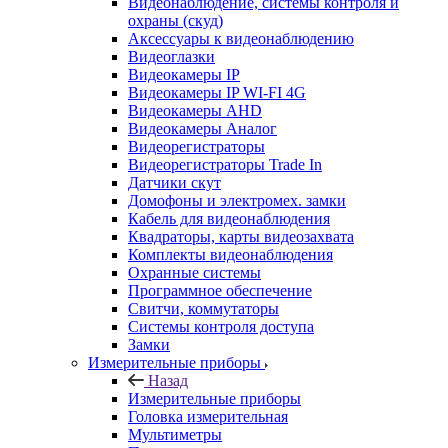
Видеонаблюдение, системы контроля и
охраны (скуд)
Аксессуары к видеонаблюдению
Видеоглазки
Видеокамеры IP
Видеокамеры IP WI-FI 4G
Видеокамеры AHD
Видеокамеры Аналог
Видеорегистраторы
Видеорегистраторы Trade In
Датчики скут
Домофоны и электромех. замки
Кабель для видеонаблюдения
Квадраторы, карты видеозахвата
Комплекты видеонаблюдения
Охранные системы
Программное обеспечение
Свитчи, коммутаторы
Системы контроля доступа
Замки
Измерительные приборы
Назад
Измерительные приборы
Головка измерительная
Мультиметры