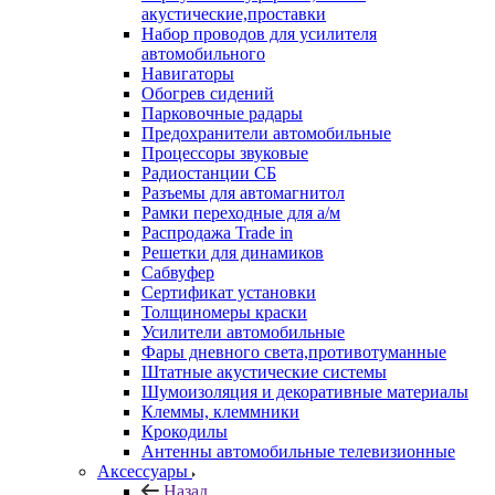
акустические,проставки
Набор проводов для усилителя
автомобильного
Навигаторы
Обогрев сидений
Парковочные радары
Предохранители автомобильные
Процессоры звуковые
Радиостанции СБ
Разъемы для автомагнитол
Рамки переходные для а/м
Распродажа Trade in
Решетки для динамиков
Сабвуфер
Сертификат установки
Толщиномеры краски
Усилители автомобильные
Фары дневного света,противотуманные
Штатные акустические системы
Шумоизоляция и декоративные материалы
Клеммы, клеммники
Крокодилы
Антенны автомобильные телевизионные
Аксессуары
Назад