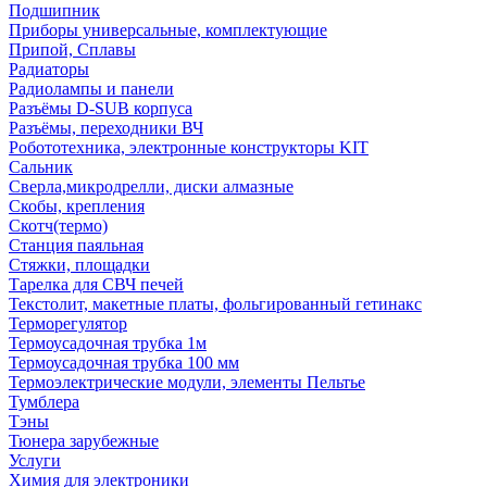
Подшипник
Приборы универсальные, комплектующие
Припой, Сплавы
Радиаторы
Радиолампы и панели
Разъёмы D-SUB корпуса
Разъёмы, переходники ВЧ
Робототехника, электронные конструкторы KIT
Сальник
Сверла,микродрелли, диски алмазные
Скобы, крепления
Скотч(термо)
Станция паяльная
Стяжки, площадки
Тарелка для СВЧ печей
Текстолит, макетные платы, фольгированный гетинакс
Терморегулятор
Термоусадочная трубка 1м
Термоусадочная трубка 100 мм
Термоэлектрические модули, элементы Пельтье
Тумблера
Тэны
Тюнера зарубежные
Услуги
Химия для электроники