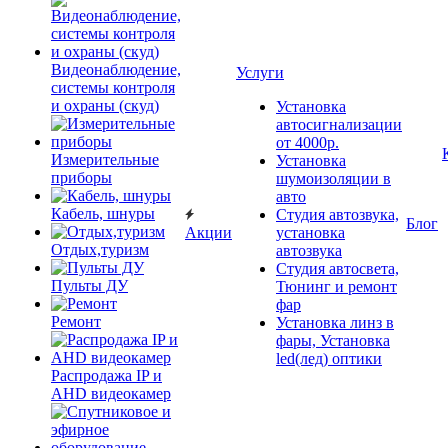
Видеонаблюдение,
Услуги
системы контроля
и охраны (скуд)
Установка
автосигнализации
от 4000р.
Измерительные
Установка
приборы
шумоизоляции в
авто
Кабель, шнуры
Студия автозвука,
Блог
Акции
установка
Отдых,туризм
автозвука
Студия автосвета,
Пульты ДУ
Тюнинг и ремонт
фар
Ремонт
Установка линз в
фары, Установка
led(лед) оптики
Распродажа IP и
AHD видеокамер