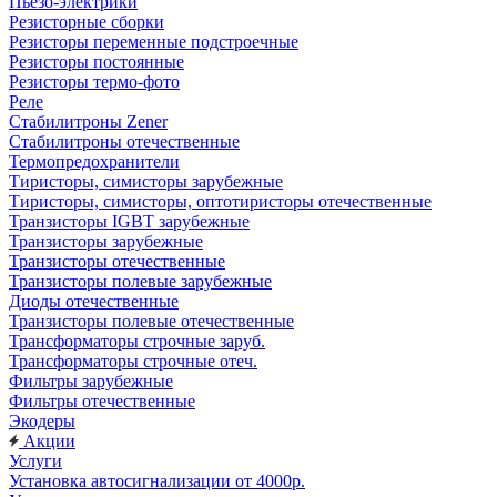
Пьезо-электрики
Резисторные сборки
Резисторы переменные подстроечные
Резисторы постоянные
Резисторы термо-фото
Реле
Стабилитроны Zener
Стабилитроны отечественные
Термопредохранители
Тиристоры, симисторы зарубежные
Тиристоры, симисторы, оптотиристоры отечественные
Транзисторы IGBT зарубежные
Транзисторы зарубежные
Транзисторы отечественные
Транзисторы полевые зарубежные
Диоды отечественные
Транзисторы полевые отечественные
Трансформаторы строчные заруб.
Трансформаторы строчные отеч.
Фильтры зарубежные
Фильтры отечественные
Экодеры
Акции
Услуги
Установка автосигнализации от 4000р.