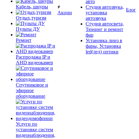
авто
Кабель, шнуры
Студия автозвука,
Блог
Акции
установка
Отдых,туризм
автозвука
Студия автосвета,
Пульты ДУ
Тюнинг и ремонт
фар
Ремонт
Установка линз в
фары, Установка
led(лед) оптики
Распродажа IP и
AHD видеокамер
Спутниковое и
эфирное
оборудование
Услуги по
установке систем
видеонаблюдения,