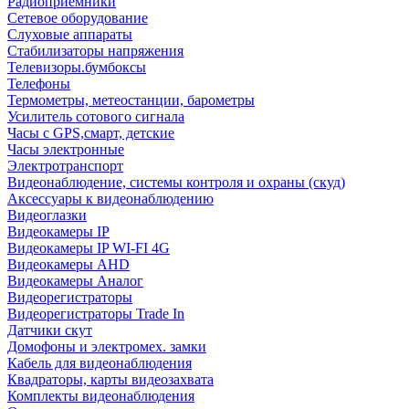
Радиоприемники
Сетевое оборудование
Слуховые аппараты
Стабилизаторы напряжения
Телевизоры.бумбоксы
Телефоны
Термометры, метеостанции, барометры
Усилитель сотового сигнала
Часы с GPS,смарт, детские
Часы электронные
Электротранспорт
Видеонаблюдение, системы контроля и охраны (скуд)
Аксессуары к видеонаблюдению
Видеоглазки
Видеокамеры IP
Видеокамеры IP WI-FI 4G
Видеокамеры AHD
Видеокамеры Аналог
Видеорегистраторы
Видеорегистраторы Trade In
Датчики скут
Домофоны и электромех. замки
Кабель для видеонаблюдения
Квадраторы, карты видеозахвата
Комплекты видеонаблюдения