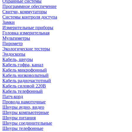
Охранные системы
Программное обеспечение
Свитчи, коммутаторы
Системы контроля доступа
Замки
Измерительные приборы
Головка измерительная
Мультиметры
Пирометр
Экологические тестеры
Эндоскопы
Кабель, шнуры
Кабель гофра, канал
Кабель микрофонный
Кабель низковольтный
Кабель радиочастотный
Кабель силовой 220В
Кабель телефонный
Патч-корд
Провода намоточные
Шнуры аудио, видео
Шнуры компьютерные
Шнуры питания
Шнуры соединительные
Шнуры телефонные