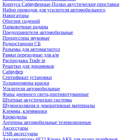
Корпуса Сабвуферные,Полки акустические,проставки
Набор проводов для усилителя автомобильного
Навигаторы
Обогрев сидений
Парковочные радары
Предохранители автомобильные
Процессоры звуковые
Радиостанции СБ
Разъемы для автомагнитол
Рамки переходные для а/м
Распродажа Trade in
Решетки для динамиков
Сабвуфер
Сертификат установки
Толщиномеры краски
Усилители автомобильные
Фары дневного света,противотуманные
Штатные акустические системы
Шумоизоляция и декоративные материалы
Клеммы, клеммники
Крокодилы
Антенны автомобильные телевизионные
Аксессуары
USB аксессуары
Аккумуляторы 6F22 Крона АКБ для радио телефонов