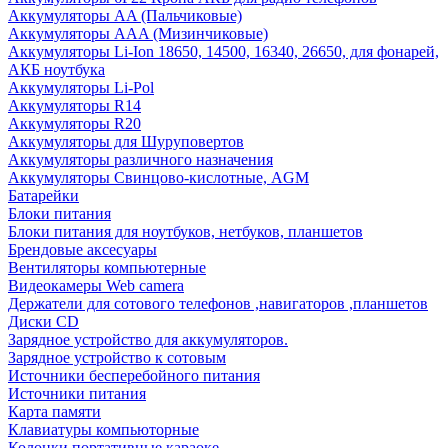
Аккумуляторы AA (Пальчиковые)
Аккумуляторы AAA (Мизинчиковые)
Аккумуляторы Li-Ion 18650, 14500, 16340, 26650, для фонарей,
АКБ ноутбука
Аккумуляторы Li-Pol
Аккумуляторы R14
Аккумуляторы R20
Аккумуляторы для Шуруповертов
Аккумуляторы различного назначения
Аккумуляторы Свинцово-кислотные, AGM
Батарейки
Блоки питания
Блоки питания для ноутбуков, нетбуков, планшетов
Брендовые аксесуары
Вентиляторы компьютерные
Видеокамеры Web camera
Держатели для сотового телефонов ,навигаторов ,планшетов
Диски CD
Зарядное устройство для аккумуляторов.
Зарядное устройство к сотовым
Источники бесперебойного питания
Источники питания
Карта памяти
Клавиатуры компьюторные
Колонки портативные караоке