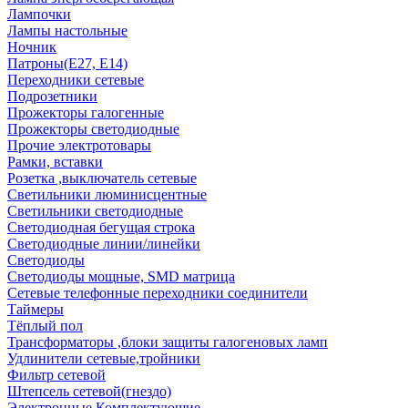
Лампочки
Лампы настольные
Ночник
Патроны(Е27, Е14)
Переходники сетевые
Подрозетники
Прожекторы галогенные
Прожекторы светодиодные
Прочие электротовары
Рамки, вставки
Розетка ,выключатель сетевые
Светильники люминисцентные
Светильники светодиодные
Светодиодная бегущая строка
Светодиодные линии/линейки
Светодиоды
Светодиоды мощные, SMD матрица
Сетевые телефонные переходники соединители
Таймеры
Тёплый пол
Трансформаторы ,блоки защиты галогеновых ламп
Удлинители сетевые,тройники
Фильтр сетевой
Штепсель сетевой(гнездо)
Электронные Комплектующие