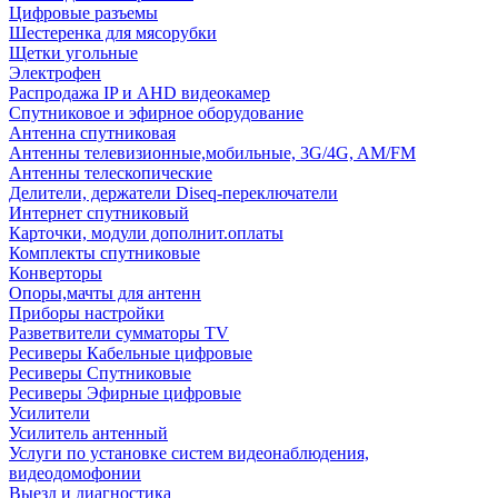
Цифровые разъемы
Шестеренка для мясорубки
Щетки угольные
Электрофен
Распродажа IP и AHD видеокамер
Спутниковое и эфирное оборудование
Антенна спутниковая
Антенны телевизионные,мобильные, 3G/4G, AM/FM
Антенны телескопические
Делители, держатели Diseq-переключатели
Интернет спутниковый
Карточки, модули дополнит.оплаты
Комплекты спутниковые
Конверторы
Опоры,мачты для антенн
Приборы настройки
Разветвители сумматоры TV
Ресиверы Кабельные цифровые
Ресиверы Спутниковые
Ресиверы Эфирные цифровые
Усилители
Усилитель антенный
Услуги по установке систем видеонаблюдения,
видеодомофонии
Выезд и диагностика