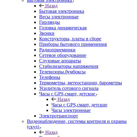
Бытовая электроника
Назад
Бытовая электроника
Весы электронные
Гирлянды
Головка динамическая
Звонки
Конструкторы, платы в сборе
Приборы бытового применения
Радиоприемники
Сетевое оборудование
Слуховые аппараты
Стабилизаторы напряжения
Телевизоры.бумбоксы
Телефоны
Термометры, метеостанции, барометры
Усилитель сотового сигнала
Часы с GPS,смарт, детские
Назад
Часы с GPS,смарт, детские
Часы электронные
Электротранспорт
Видеонаблюдение, системы контроля и охраны
(скуд)
Назад