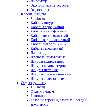
Пирометр
Экологические тестеры
Эндоскопы
Кабель, шнуры
Назад
Кабель, шнуры
Кабель гофра, канал
Кабель микрофонный
Кабель низковольтный
Кабель радиочастотный
Кабель силовой 220В
Кабель телефонный
Патч-корд
Провода намоточные
Шнуры аудио, видео
Шнуры компьютерные
Шнуры питания
Шнуры соединительные
Шнуры телефонные
Отдых,туризм
Назад
Отдых,туризм
Бинокли
Газовые гарелки, газовые насадки,
зажигалки