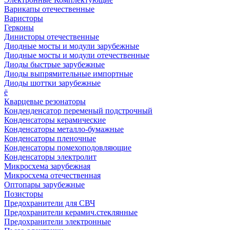
Варикапы отечественные
Варисторы
Герконы
Динисторы отечественные
Диодные мосты и модули зарубежные
Диодные мосты и модули отечественные
Диоды быстрые зарубежные
Диоды выпрямительные импортные
Диоды шоттки зарубежные
ё
Кварцевые резонаторы
Конденденсатор переменый подстрочный
Конденсаторы керамические
Конденсаторы металло-бумажные
Конденсаторы пленочные
Конденсаторы помехоподовляющие
Конденсаторы электролит
Микросхема зарубежная
Микросхема отечественная
Оптопары зарубежные
Позисторы
Предохранители для СВЧ
Предохранители керамич.стеклянные
Предохранители электронные