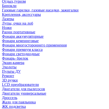
Отдых,туризм
Бинокли
Газовые гарелки, газовые насадки, зажигалки
Крепления, аксессуары
Лазеры
Лупы, очки на лоб
Ножи
Рации портативные
Фонари аккумуляторные
Фонари кемпинговые
Фонари многостороннего применения
Фонари премиум класса
Фонари светодиодные
Фонарь- брелок
Экшн-камера
Эхолоты
Пульты ДУ
Ремонт
3D ручки
LCD преобразователи
Двигатели для пылесосов
Двигатели универсальные
Дроссель
Жало для паяльника
ЖК подсветка