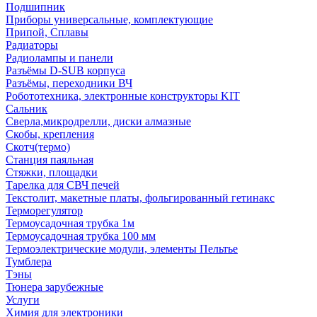
Подшипник
Приборы универсальные, комплектующие
Припой, Сплавы
Радиаторы
Радиолампы и панели
Разъёмы D-SUB корпуса
Разъёмы, переходники ВЧ
Робототехника, электронные конструкторы KIT
Сальник
Сверла,микродрелли, диски алмазные
Скобы, крепления
Скотч(термо)
Станция паяльная
Стяжки, площадки
Тарелка для СВЧ печей
Текстолит, макетные платы, фольгированный гетинакс
Терморегулятор
Термоусадочная трубка 1м
Термоусадочная трубка 100 мм
Термоэлектрические модули, элементы Пельтье
Тумблера
Тэны
Тюнера зарубежные
Услуги
Химия для электроники