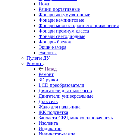
Ножи
Рации портативные
Фонари аккумуляторные
Фонари кемпинговые
Фонари многостороннего применения
Фонари премиум класса
Фонари светодиодные
Фонарь- брелок
Экшн-камера
Эхолоты
Пульты ДУ
Ремонт
Назад
Ремонт
3D ручки
LCD преобразователи
Двигатели для пылесосов
Двигатели универсальные
Дроссель
Жало для паяльника
ЖК подсветка
Запчасти СВЧ, микроволновая печь
Изолента
Индикатор
Индикатор-лампа