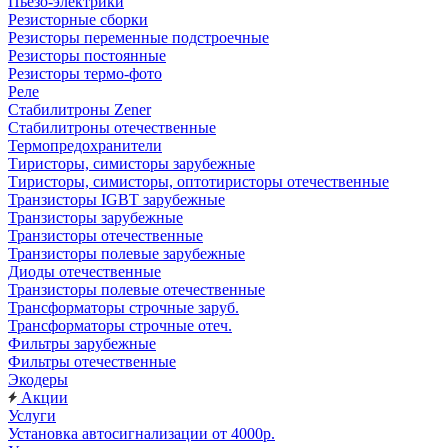
Пьезо-электрики
Резисторные сборки
Резисторы переменные подстроечные
Резисторы постоянные
Резисторы термо-фото
Реле
Стабилитроны Zener
Стабилитроны отечественные
Термопредохранители
Тиристоры, симисторы зарубежные
Тиристоры, симисторы, оптотиристоры отечественные
Транзисторы IGBT зарубежные
Транзисторы зарубежные
Транзисторы отечественные
Транзисторы полевые зарубежные
Диоды отечественные
Транзисторы полевые отечественные
Трансформаторы строчные заруб.
Трансформаторы строчные отеч.
Фильтры зарубежные
Фильтры отечественные
Экодеры
Акции
Услуги
Установка автосигнализации от 4000р.