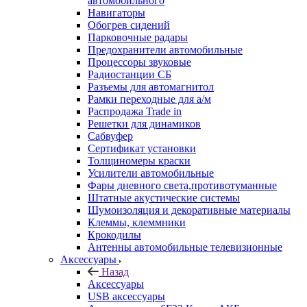
автомобильного
Навигаторы
Обогрев сидений
Парковочные радары
Предохранители автомобильные
Процессоры звуковые
Радиостанции СБ
Разъемы для автомагнитол
Рамки переходные для а/м
Распродажа Trade in
Решетки для динамиков
Сабвуфер
Сертификат установки
Толщиномеры краски
Усилители автомобильные
Фары дневного света,противотуманные
Штатные акустические системы
Шумоизоляция и декоративные материалы
Клеммы, клеммники
Крокодилы
Антенны автомобильные телевизионные
Аксессуары
Назад
Аксессуары
USB аксессуары