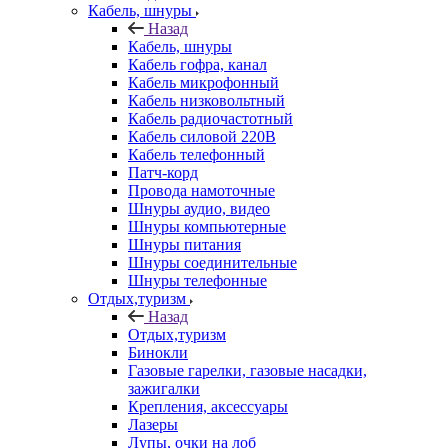
Кабель, шнуры
Назад
Кабель, шнуры
Кабель гофра, канал
Кабель микрофонный
Кабель низковольтный
Кабель радиочастотный
Кабель силовой 220В
Кабель телефонный
Патч-корд
Провода намоточные
Шнуры аудио, видео
Шнуры компьютерные
Шнуры питания
Шнуры соединительные
Шнуры телефонные
Отдых,туризм
Назад
Отдых,туризм
Бинокли
Газовые гарелки, газовые насадки,
зажигалки
Крепления, аксессуары
Лазеры
Лупы, очки на лоб