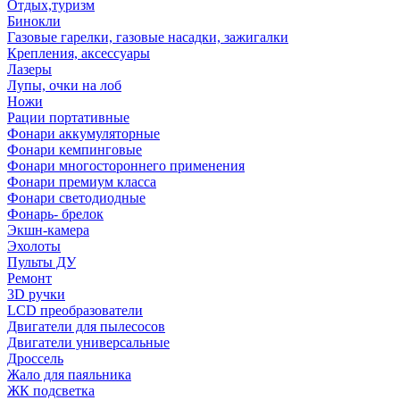
Отдых,туризм
Бинокли
Газовые гарелки, газовые насадки, зажигалки
Крепления, аксессуары
Лазеры
Лупы, очки на лоб
Ножи
Рации портативные
Фонари аккумуляторные
Фонари кемпинговые
Фонари многостороннего применения
Фонари премиум класса
Фонари светодиодные
Фонарь- брелок
Экшн-камера
Эхолоты
Пульты ДУ
Ремонт
3D ручки
LCD преобразователи
Двигатели для пылесосов
Двигатели универсальные
Дроссель
Жало для паяльника
ЖК подсветка