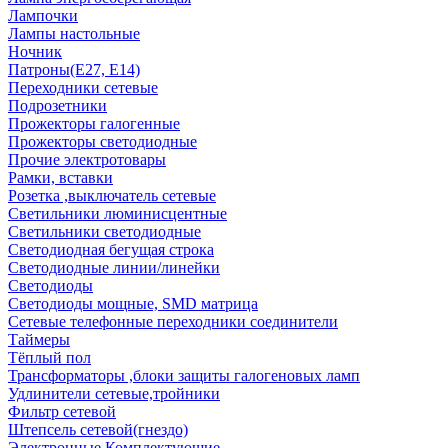
Лампочки
Лампы настольные
Ночник
Патроны(Е27, Е14)
Переходники сетевые
Подрозетники
Прожекторы галогенные
Прожекторы светодиодные
Прочие электротовары
Рамки, вставки
Розетка ,выключатель сетевые
Светильники люминисцентные
Светильники светодиодные
Светодиодная бегущая строка
Светодиодные линии/линейки
Светодиоды
Светодиоды мощные, SMD матрица
Сетевые телефонные переходники соединители
Таймеры
Тёплый пол
Трансформаторы ,блоки защиты галогеновых ламп
Удлинители сетевые,тройники
Фильтр сетевой
Штепсель сетевой(гнездо)
Электронные Комплектующие