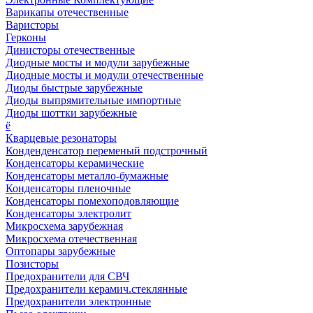
Варикапы отечественные
Варисторы
Герконы
Динисторы отечественные
Диодные мосты и модули зарубежные
Диодные мосты и модули отечественные
Диоды быстрые зарубежные
Диоды выпрямительные импортные
Диоды шоттки зарубежные
ё
Кварцевые резонаторы
Конденденсатор переменый подстрочный
Конденсаторы керамические
Конденсаторы металло-бумажные
Конденсаторы пленочные
Конденсаторы помехоподовляющие
Конденсаторы электролит
Микросхема зарубежная
Микросхема отечественная
Оптопары зарубежные
Позисторы
Предохранители для СВЧ
Предохранители керамич.стеклянные
Предохранители электронные