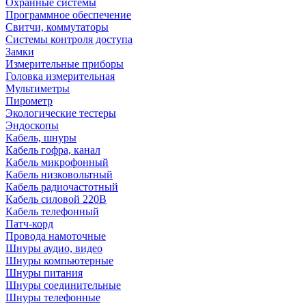
Охранные системы
Программное обеспечение
Свитчи, коммутаторы
Системы контроля доступа
Замки
Измерительные приборы
Головка измерительная
Мультиметры
Пирометр
Экологические тестеры
Эндоскопы
Кабель, шнуры
Кабель гофра, канал
Кабель микрофонный
Кабель низковольтный
Кабель радиочастотный
Кабель силовой 220В
Кабель телефонный
Патч-корд
Провода намоточные
Шнуры аудио, видео
Шнуры компьютерные
Шнуры питания
Шнуры соединительные
Шнуры телефонные