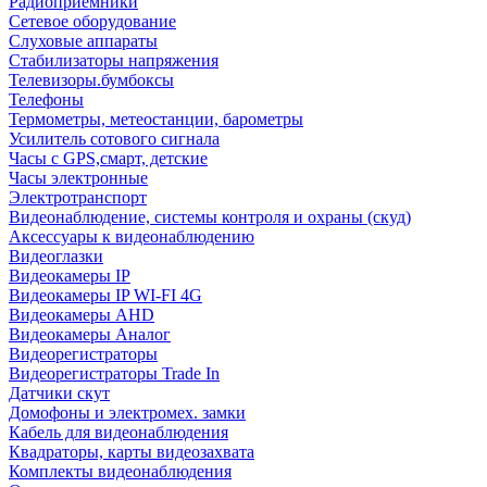
Радиоприемники
Сетевое оборудование
Слуховые аппараты
Стабилизаторы напряжения
Телевизоры.бумбоксы
Телефоны
Термометры, метеостанции, барометры
Усилитель сотового сигнала
Часы с GPS,смарт, детские
Часы электронные
Электротранспорт
Видеонаблюдение, системы контроля и охраны (скуд)
Аксессуары к видеонаблюдению
Видеоглазки
Видеокамеры IP
Видеокамеры IP WI-FI 4G
Видеокамеры AHD
Видеокамеры Аналог
Видеорегистраторы
Видеорегистраторы Trade In
Датчики скут
Домофоны и электромех. замки
Кабель для видеонаблюдения
Квадраторы, карты видеозахвата
Комплекты видеонаблюдения