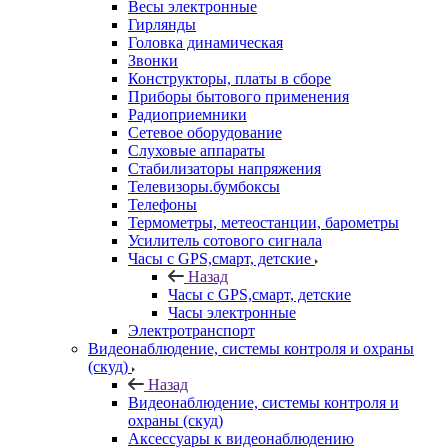
Весы электронные
Гирлянды
Головка динамическая
Звонки
Конструкторы, платы в сборе
Приборы бытового применения
Радиоприемники
Сетевое оборудование
Слуховые аппараты
Стабилизаторы напряжения
Телевизоры.бумбоксы
Телефоны
Термометры, метеостанции, барометры
Усилитель сотового сигнала
Часы с GPS,смарт, детские
Назад
Часы с GPS,смарт, детские
Часы электронные
Электротранспорт
Видеонаблюдение, системы контроля и охраны
(скуд)
Назад
Видеонаблюдение, системы контроля и
охраны (скуд)
Аксессуары к видеонаблюдению