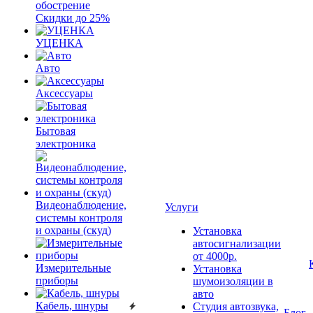
обострение
Скидки до 25%
УЦЕНКА
Авто
Аксессуары
Бытовая
электроника
Видеонаблюдение,
Услуги
системы контроля
и охраны (скуд)
Установка
автосигнализации
от 4000р.
Измерительные
Установка
приборы
шумоизоляции в
авто
Кабель, шнуры
Студия автозвука,
Блог