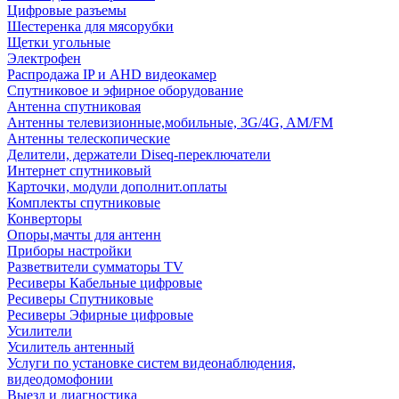
Цифровые разъемы
Шестеренка для мясорубки
Щетки угольные
Электрофен
Распродажа IP и AHD видеокамер
Спутниковое и эфирное оборудование
Антенна спутниковая
Антенны телевизионные,мобильные, 3G/4G, AM/FM
Антенны телескопические
Делители, держатели Diseq-переключатели
Интернет спутниковый
Карточки, модули дополнит.оплаты
Комплекты спутниковые
Конверторы
Опоры,мачты для антенн
Приборы настройки
Разветвители сумматоры TV
Ресиверы Кабельные цифровые
Ресиверы Спутниковые
Ресиверы Эфирные цифровые
Усилители
Усилитель антенный
Услуги по установке систем видеонаблюдения,
видеодомофонии
Выезд и диагностика