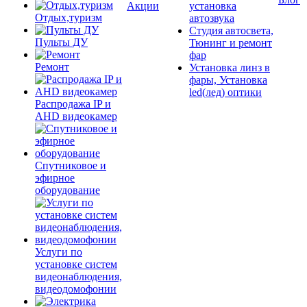
Акции
установка
Отдых,туризм
автозвука
Студия автосвета,
Пульты ДУ
Тюнинг и ремонт
фар
Ремонт
Установка линз в
фары, Установка
led(лед) оптики
Распродажа IP и
AHD видеокамер
Спутниковое и
эфирное
оборудование
Услуги по
установке систем
видеонаблюдения,
видеодомофонии