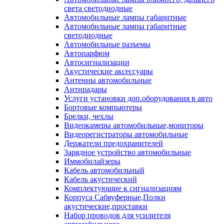
света светодиодные
Автомобильные лампы габаритные
Автомобильные лампы габаритные
светодиодные
Автомобильные разъемы
Автопарфюм
Автосигнализации
Акустические аксессуары
Антенны автомобильные
Антирадары
Услуги установки доп.оборудования в авто
Бортовые компьютеры
Брелки, чехлы
Видеокамеры автомобильные,мониторы
Видеорегистраторы автомобильные
Держатели предохранителей
Зарядное устройство автомобильные
Иммобилайзеры
Кабель автомобильный
Кабель акустический
Комплектующие к сигнализациям
Корпуса Сабвуферные,Полки
акустические,проставки
Набор проводов для усилителя