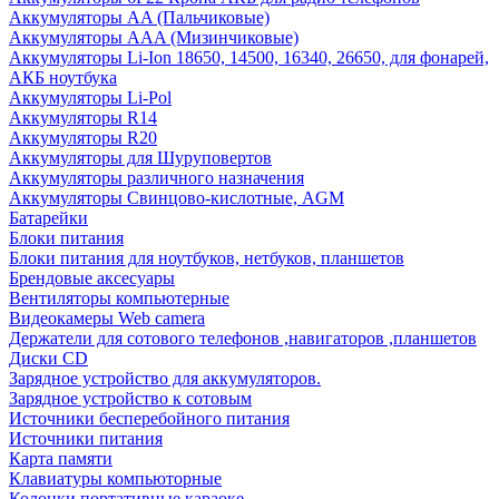
Аккумуляторы AA (Пальчиковые)
Аккумуляторы AAA (Мизинчиковые)
Аккумуляторы Li-Ion 18650, 14500, 16340, 26650, для фонарей,
АКБ ноутбука
Аккумуляторы Li-Pol
Аккумуляторы R14
Аккумуляторы R20
Аккумуляторы для Шуруповертов
Аккумуляторы различного назначения
Аккумуляторы Свинцово-кислотные, AGM
Батарейки
Блоки питания
Блоки питания для ноутбуков, нетбуков, планшетов
Брендовые аксесуары
Вентиляторы компьютерные
Видеокамеры Web camera
Держатели для сотового телефонов ,навигаторов ,планшетов
Диски CD
Зарядное устройство для аккумуляторов.
Зарядное устройство к сотовым
Источники бесперебойного питания
Источники питания
Карта памяти
Клавиатуры компьюторные
Колонки портативные караоке