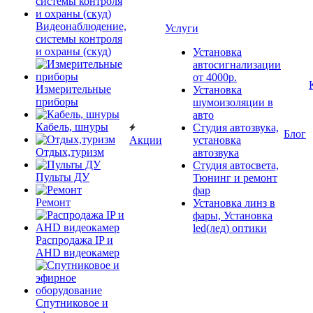
Видеонаблюдение,
Услуги
системы контроля
и охраны (скуд)
Установка
автосигнализации
от 4000р.
Измерительные
Установка
приборы
шумоизоляции в
авто
Кабель, шнуры
Студия автозвука,
Блог
Акции
установка
Отдых,туризм
автозвука
Студия автосвета,
Пульты ДУ
Тюнинг и ремонт
фар
Ремонт
Установка линз в
фары, Установка
led(лед) оптики
Распродажа IP и
AHD видеокамер
Спутниковое и