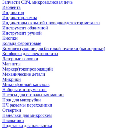
Запчасти СВЧ, микроволновая печь
Изолента
Индикатор
Индикатор-лампа
Индикаторы скрытой проводки/детектор металла
Инструмент обжимной
Инструмент ручной
Кнопки
Кольца ферритовые
Комплектующие для бытовой техники (расходники)
Конфорка для электроплиты
Лазерные головки
Магниты
Маркер(токопроводящий)
Механические детали
Микрики
Микрофонный капсюль
Наборы инструментов
Насосы для стиральных машин
Нож для мясорубки
НЧ разьемы переходники
Отвертки
Панельки для микросхем
Паяльники
Подставка для паяльника