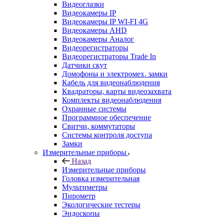
Видеоглазки
Видеокамеры IP
Видеокамеры IP WI-FI 4G
Видеокамеры AHD
Видеокамеры Аналог
Видеорегистраторы
Видеорегистраторы Trade In
Датчики скут
Домофоны и электромех. замки
Кабель для видеонаблюдения
Квадраторы, карты видеозахвата
Комплекты видеонаблюдения
Охранные системы
Программное обеспечение
Свитчи, коммутаторы
Системы контроля доступа
Замки
Измерительные приборы
Назад
Измерительные приборы
Головка измерительная
Мультиметры
Пирометр
Экологические тестеры
Эндоскопы