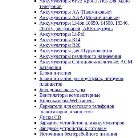
Аккумуляторы 6F22 Крона АКБ для радио
телефонов
Аккумуляторы AA (Пальчиковые)
Аккумуляторы AAA (Мизинчиковые)
Аккумуляторы Li-Ion 18650, 14500, 16340,
26650, для фонарей, АКБ ноутбука
Аккумуляторы Li-Pol
Аккумуляторы R14
Аккумуляторы R20
Аккумуляторы для Шуруповертов
Аккумуляторы различного назначения
Аккумуляторы Свинцово-кислотные, AGM
Батарейки
Блоки питания
Блоки питания для ноутбуков, нетбуков,
планшетов
Брендовые аксесуары
Вентиляторы компьютерные
Видеокамеры Web camera
Держатели для сотового телефонов
,навигаторов ,планшетов
Диски CD
Зарядное устройство для аккумуляторов.
Зарядное устройство к сотовым
Источники бесперебойного питания