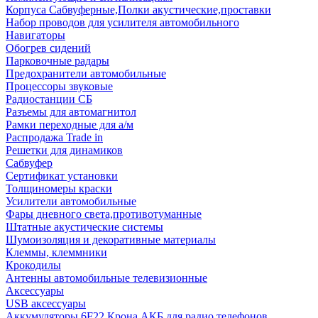
Корпуса Сабвуферные,Полки акустические,проставки
Набор проводов для усилителя автомобильного
Навигаторы
Обогрев сидений
Парковочные радары
Предохранители автомобильные
Процессоры звуковые
Радиостанции СБ
Разъемы для автомагнитол
Рамки переходные для а/м
Распродажа Trade in
Решетки для динамиков
Сабвуфер
Сертификат установки
Толщиномеры краски
Усилители автомобильные
Фары дневного света,противотуманные
Штатные акустические системы
Шумоизоляция и декоративные материалы
Клеммы, клеммники
Крокодилы
Антенны автомобильные телевизионные
Аксессуары
USB аксессуары
Аккумуляторы 6F22 Крона АКБ для радио телефонов