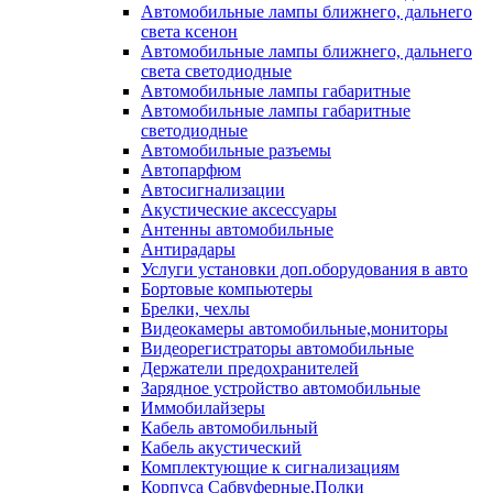
Автомобильные лампы ближнего, дальнего
света ксенон
Автомобильные лампы ближнего, дальнего
света светодиодные
Автомобильные лампы габаритные
Автомобильные лампы габаритные
светодиодные
Автомобильные разъемы
Автопарфюм
Автосигнализации
Акустические аксессуары
Антенны автомобильные
Антирадары
Услуги установки доп.оборудования в авто
Бортовые компьютеры
Брелки, чехлы
Видеокамеры автомобильные,мониторы
Видеорегистраторы автомобильные
Держатели предохранителей
Зарядное устройство автомобильные
Иммобилайзеры
Кабель автомобильный
Кабель акустический
Комплектующие к сигнализациям
Корпуса Сабвуферные,Полки