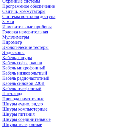
Охранные системы
Программное обеспечение
Свитчи, коммутаторы
Системы контроля доступа
Замки
Измерительные приборы
Головка измерительная
Мультиметры
Пирометр
Экологические тестеры
Эндоскопы
Кабель, шнуры
Кабель гофра, канал
Кабель микрофонный
Кабель низковольтный
Кабель радиочастотный
Кабель силовой 220В
Кабель телефонный
Патч-корд
Провода намоточные
Шнуры аудио, видео
Шнуры компьютерные
Шнуры питания
Шнуры соединительные
Шнуры телефонные