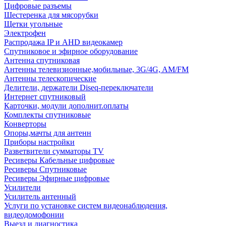
Цифровые разъемы
Шестеренка для мясорубки
Щетки угольные
Электрофен
Распродажа IP и AHD видеокамер
Спутниковое и эфирное оборудование
Антенна спутниковая
Антенны телевизионные,мобильные, 3G/4G, AM/FM
Антенны телескопические
Делители, держатели Diseq-переключатели
Интернет спутниковый
Карточки, модули дополнит.оплаты
Комплекты спутниковые
Конверторы
Опоры,мачты для антенн
Приборы настройки
Разветвители сумматоры TV
Ресиверы Кабельные цифровые
Ресиверы Спутниковые
Ресиверы Эфирные цифровые
Усилители
Усилитель антенный
Услуги по установке систем видеонаблюдения,
видеодомофонии
Выезд и диагностика