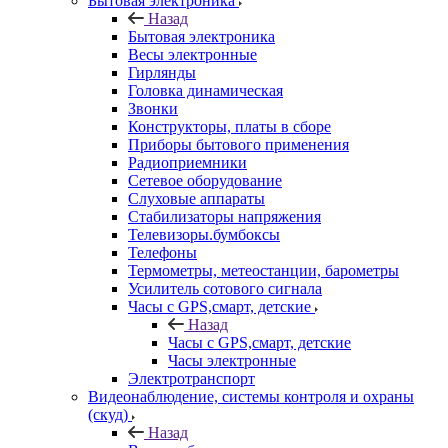
Бытовая электроника
Назад
Бытовая электроника
Весы электронные
Гирлянды
Головка динамическая
Звонки
Конструкторы, платы в сборе
Приборы бытового применения
Радиоприемники
Сетевое оборудование
Слуховые аппараты
Стабилизаторы напряжения
Телевизоры.бумбоксы
Телефоны
Термометры, метеостанции, барометры
Усилитель сотового сигнала
Часы с GPS,смарт, детские
Назад
Часы с GPS,смарт, детские
Часы электронные
Электротранспорт
Видеонаблюдение, системы контроля и охраны
(скуд)
Назад