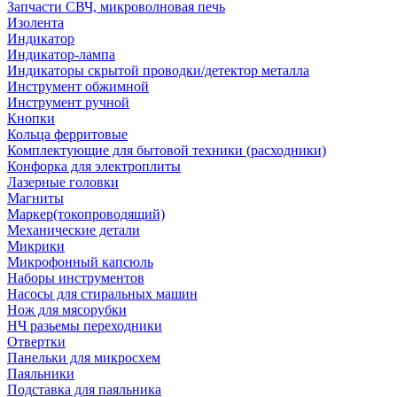
Запчасти СВЧ, микроволновая печь
Изолента
Индикатор
Индикатор-лампа
Индикаторы скрытой проводки/детектор металла
Инструмент обжимной
Инструмент ручной
Кнопки
Кольца ферритовые
Комплектующие для бытовой техники (расходники)
Конфорка для электроплиты
Лазерные головки
Магниты
Маркер(токопроводящий)
Механические детали
Микрики
Микрофонный капсюль
Наборы инструментов
Насосы для стиральных машин
Нож для мясорубки
НЧ разьемы переходники
Отвертки
Панельки для микросхем
Паяльники
Подставка для паяльника