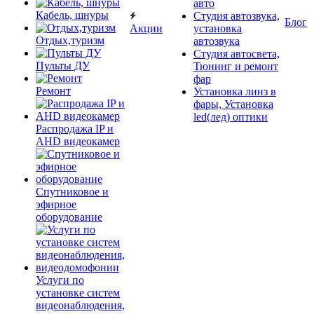
авто
Кабель, шнуры
Студия автозвука,
Блог
Акции
установка
Отдых,туризм
автозвука
Студия автосвета,
Пульты ДУ
Тюнинг и ремонт
фар
Ремонт
Установка линз в
фары, Установка
led(лед) оптики
Распродажа IP и
AHD видеокамер
Спутниковое и
эфирное
оборудование
Услуги по
установке систем
видеонаблюдения,