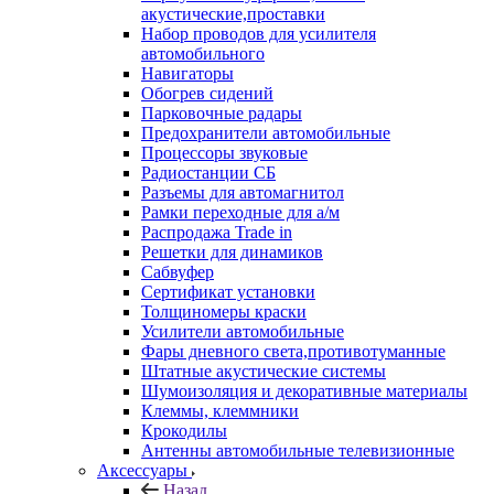
акустические,проставки
Набор проводов для усилителя
автомобильного
Навигаторы
Обогрев сидений
Парковочные радары
Предохранители автомобильные
Процессоры звуковые
Радиостанции СБ
Разъемы для автомагнитол
Рамки переходные для а/м
Распродажа Trade in
Решетки для динамиков
Сабвуфер
Сертификат установки
Толщиномеры краски
Усилители автомобильные
Фары дневного света,противотуманные
Штатные акустические системы
Шумоизоляция и декоративные материалы
Клеммы, клеммники
Крокодилы
Антенны автомобильные телевизионные
Аксессуары
Назад