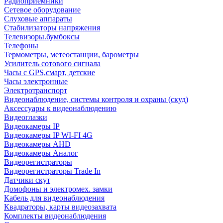
Радиоприемники
Сетевое оборудование
Слуховые аппараты
Стабилизаторы напряжения
Телевизоры.бумбоксы
Телефоны
Термометры, метеостанции, барометры
Усилитель сотового сигнала
Часы с GPS,смарт, детские
Часы электронные
Электротранспорт
Видеонаблюдение, системы контроля и охраны (скуд)
Аксессуары к видеонаблюдению
Видеоглазки
Видеокамеры IP
Видеокамеры IP WI-FI 4G
Видеокамеры AHD
Видеокамеры Аналог
Видеорегистраторы
Видеорегистраторы Trade In
Датчики скут
Домофоны и электромех. замки
Кабель для видеонаблюдения
Квадраторы, карты видеозахвата
Комплекты видеонаблюдения