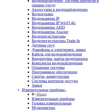
Видеонаблюдение, системы контроля и
охраны (скуд)
Аксессуары к видеонаблюдению
Видеоглазки
Видеокамеры IP
Видеокамеры IP WI-FI 4G
Видеокамеры AHD
Видеокамеры Аналог
Видеорегистраторы
Видеорегистраторы Trade In
Датчики скут
Домофоны и электромех. замки
Кабель для видеонаблюдения
Квадраторы, карты видеозахвата
Комплекты видеонаблюдения
Охранные системы
Программное обеспечение
Свитчи, коммутаторы
Системы контроля доступа
Замки
Измерительные приборы
Назад
Измерительные приборы
Головка измерительная
Мультиметры