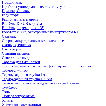
Подшипник
Приборы универсальные, комплектующие
Припой, Сплавы
Радиаторы
Радиолампы и панели
Разъёмы D-SUB корпуса
Разъёмы, переходники ВЧ
Робототехника, электронные конструкторы KIT
Сальник
Сверла,микродрелли, диски алмазные
Скобы, крепления
Скотч(термо)
Станция паяльная
Стяжки, площадки
Тарелка для СВЧ печей
Текстолит, макетные платы, фольгированный гетинакс
Терморегулятор
Термоусадочная трубка 1м
Термоусадочная трубка 100 мм
Термоэлектрические модули, элементы Пельтье
Тумблера
Тэны
Тюнера зарубежные
Услуги
Химия для электроники