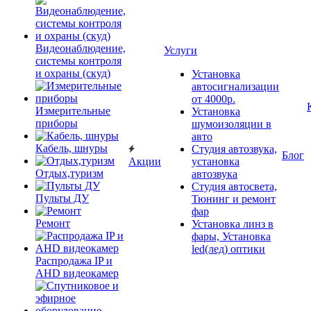
Видеонаблюдение,
Услуги
системы контроля
и охраны (скуд)
Установка
автосигнализации
от 4000р.
Измерительные
Установка
приборы
шумоизоляции в
авто
Кабель, шнуры
Студия автозвука,
Блог
Акции
установка
Отдых,туризм
автозвука
Студия автосвета,
Пульты ДУ
Тюнинг и ремонт
фар
Ремонт
Установка линз в
фары, Установка
led(лед) оптики
Распродажа IP и
AHD видеокамер