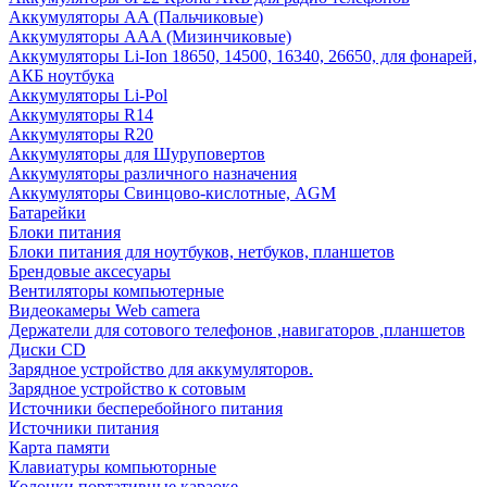
Аккумуляторы AA (Пальчиковые)
Аккумуляторы AAA (Мизинчиковые)
Аккумуляторы Li-Ion 18650, 14500, 16340, 26650, для фонарей,
АКБ ноутбука
Аккумуляторы Li-Pol
Аккумуляторы R14
Аккумуляторы R20
Аккумуляторы для Шуруповертов
Аккумуляторы различного назначения
Аккумуляторы Свинцово-кислотные, AGM
Батарейки
Блоки питания
Блоки питания для ноутбуков, нетбуков, планшетов
Брендовые аксесуары
Вентиляторы компьютерные
Видеокамеры Web camera
Держатели для сотового телефонов ,навигаторов ,планшетов
Диски CD
Зарядное устройство для аккумуляторов.
Зарядное устройство к сотовым
Источники бесперебойного питания
Источники питания
Карта памяти
Клавиатуры компьюторные
Колонки портативные караоке