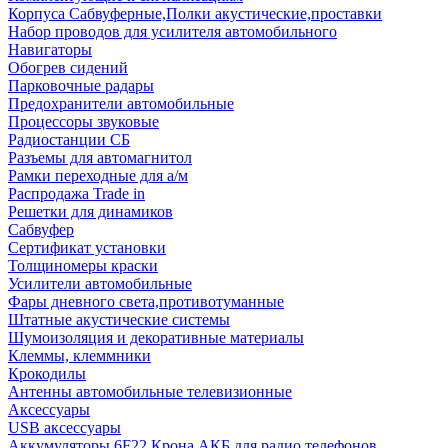
Корпуса Сабвуферные,Полки акустические,проставки
Набор проводов для усилителя автомобильного
Навигаторы
Обогрев сидений
Парковочные радары
Предохранители автомобильные
Процессоры звуковые
Радиостанции СБ
Разъемы для автомагнитол
Рамки переходные для а/м
Распродажа Trade in
Решетки для динамиков
Сабвуфер
Сертификат установки
Толщиномеры краски
Усилители автомобильные
Фары дневного света,противотуманные
Штатные акустические системы
Шумоизоляция и декоративные материалы
Клеммы, клеммники
Крокодилы
Антенны автомобильные телевизионные
Аксессуары
USB аксессуары
Аккумуляторы 6F22 Крона АКБ для радио телефонов