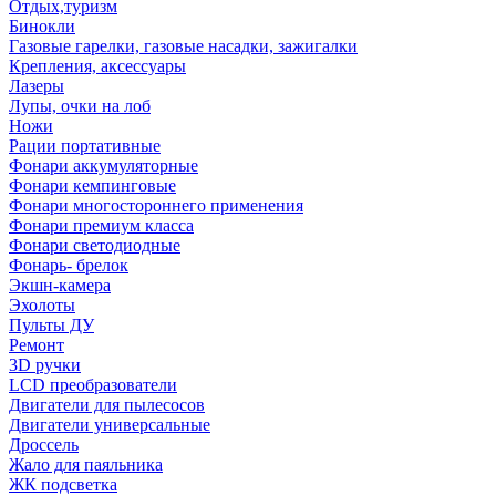
Отдых,туризм
Бинокли
Газовые гарелки, газовые насадки, зажигалки
Крепления, аксессуары
Лазеры
Лупы, очки на лоб
Ножи
Рации портативные
Фонари аккумуляторные
Фонари кемпинговые
Фонари многостороннего применения
Фонари премиум класса
Фонари светодиодные
Фонарь- брелок
Экшн-камера
Эхолоты
Пульты ДУ
Ремонт
3D ручки
LCD преобразователи
Двигатели для пылесосов
Двигатели универсальные
Дроссель
Жало для паяльника
ЖК подсветка