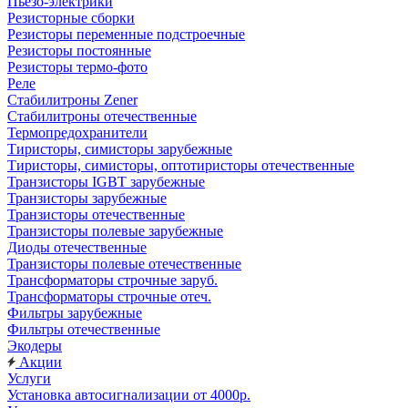
Пьезо-электрики
Резисторные сборки
Резисторы переменные подстроечные
Резисторы постоянные
Резисторы термо-фото
Реле
Стабилитроны Zener
Стабилитроны отечественные
Термопредохранители
Тиристоры, симисторы зарубежные
Тиристоры, симисторы, оптотиристоры отечественные
Транзисторы IGBT зарубежные
Транзисторы зарубежные
Транзисторы отечественные
Транзисторы полевые зарубежные
Диоды отечественные
Транзисторы полевые отечественные
Трансформаторы строчные заруб.
Трансформаторы строчные отеч.
Фильтры зарубежные
Фильтры отечественные
Экодеры
Акции
Услуги
Установка автосигнализации от 4000р.