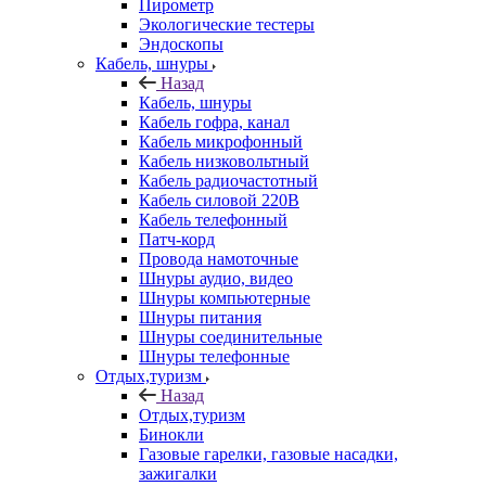
Пирометр
Экологические тестеры
Эндоскопы
Кабель, шнуры
Назад
Кабель, шнуры
Кабель гофра, канал
Кабель микрофонный
Кабель низковольтный
Кабель радиочастотный
Кабель силовой 220В
Кабель телефонный
Патч-корд
Провода намоточные
Шнуры аудио, видео
Шнуры компьютерные
Шнуры питания
Шнуры соединительные
Шнуры телефонные
Отдых,туризм
Назад
Отдых,туризм
Бинокли
Газовые гарелки, газовые насадки,
зажигалки