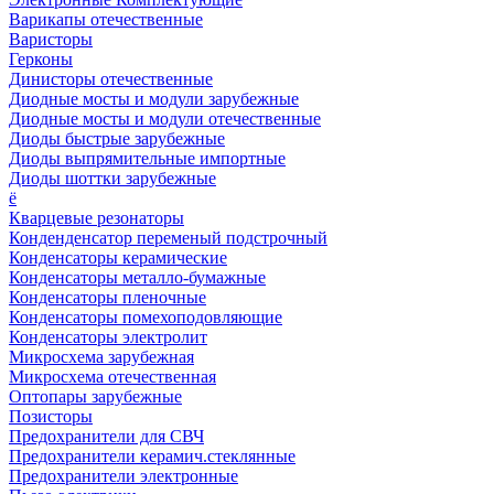
Варикапы отечественные
Варисторы
Герконы
Динисторы отечественные
Диодные мосты и модули зарубежные
Диодные мосты и модули отечественные
Диоды быстрые зарубежные
Диоды выпрямительные импортные
Диоды шоттки зарубежные
ё
Кварцевые резонаторы
Конденденсатор переменый подстрочный
Конденсаторы керамические
Конденсаторы металло-бумажные
Конденсаторы пленочные
Конденсаторы помехоподовляющие
Конденсаторы электролит
Микросхема зарубежная
Микросхема отечественная
Оптопары зарубежные
Позисторы
Предохранители для СВЧ
Предохранители керамич.стеклянные
Предохранители электронные