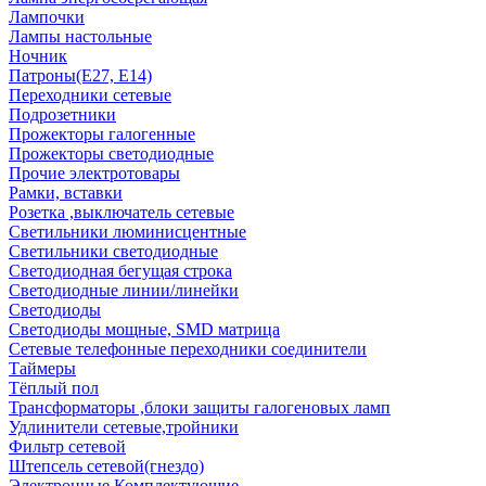
Лампочки
Лампы настольные
Ночник
Патроны(Е27, Е14)
Переходники сетевые
Подрозетники
Прожекторы галогенные
Прожекторы светодиодные
Прочие электротовары
Рамки, вставки
Розетка ,выключатель сетевые
Светильники люминисцентные
Светильники светодиодные
Светодиодная бегущая строка
Светодиодные линии/линейки
Светодиоды
Светодиоды мощные, SMD матрица
Сетевые телефонные переходники соединители
Таймеры
Тёплый пол
Трансформаторы ,блоки защиты галогеновых ламп
Удлинители сетевые,тройники
Фильтр сетевой
Штепсель сетевой(гнездо)
Электронные Комплектующие