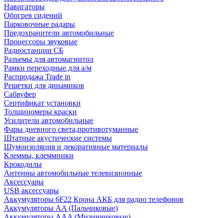
Навигаторы
Обогрев сидений
Парковочные радары
Предохранители автомобильные
Процессоры звуковые
Радиостанции СБ
Разъемы для автомагнитол
Рамки переходные для а/м
Распродажа Trade in
Решетки для динамиков
Сабвуфер
Сертификат установки
Толщиномеры краски
Усилители автомобильные
Фары дневного света,противотуманные
Штатные акустические системы
Шумоизоляция и декоративные материалы
Клеммы, клеммники
Крокодилы
Антенны автомобильные телевизионные
Аксессуары
USB аксессуары
Аккумуляторы 6F22 Крона АКБ для радио телефонов
Аккумуляторы AA (Пальчиковые)
Аккумуляторы AAA (Мизинчиковые)