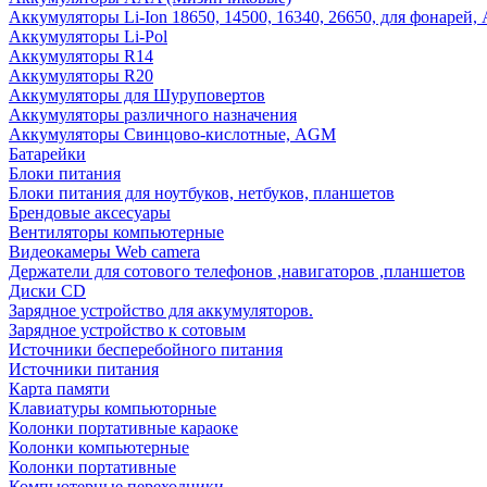
Аккумуляторы Li-Ion 18650, 14500, 16340, 26650, для фонарей,
Аккумуляторы Li-Pol
Аккумуляторы R14
Аккумуляторы R20
Аккумуляторы для Шуруповертов
Аккумуляторы различного назначения
Аккумуляторы Свинцово-кислотные, AGM
Батарейки
Блоки питания
Блоки питания для ноутбуков, нетбуков, планшетов
Брендовые аксесуары
Вентиляторы компьютерные
Видеокамеры Web camera
Держатели для сотового телефонов ,навигаторов ,планшетов
Диски CD
Зарядное устройство для аккумуляторов.
Зарядное устройство к сотовым
Источники бесперебойного питания
Источники питания
Карта памяти
Клавиатуры компьюторные
Колонки портативные караоке
Колонки компьютерные
Колонки портативные
Компьютерные переходники