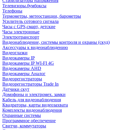
Стабилизаторы напряжения
Телевизоры.бумбоксы
Телефоны
Термометры, метеостанции, барометры
Усилитель сотового сигнала
Часы с GPS,смарт, детские
Часы электронные
Электротранспорт
Видеонаблюдение, системы контроля и охраны (скуд)
Аксессуары к видеонаблюдению
Видеоглазки
Видеокамеры IP
Видеокамеры IP WI-FI 4G
Видеокамеры AHD
Видеокамеры Аналог
Видеорегистраторы
Видеорегистраторы Trade In
Датчики скут
Домофоны и электромех. замки
Кабель для видеонаблюдения
Квадраторы, карты видеозахвата
Комплекты видеонаблюдения
Охранные системы
Программное обеспечение
Свитчи, коммутаторы