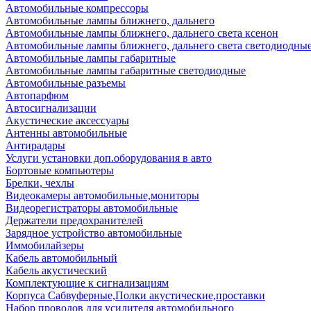
Автомобильные компрессоры
Автомобильные лампы ближнего, дальнего
Автомобильные лампы ближнего, дальнего света ксенон
Автомобильные лампы ближнего, дальнего света светодиодны
Автомобильные лампы габаритные
Автомобильные лампы габаритные светодиодные
Автомобильные разъемы
Автопарфюм
Автосигнализации
Акустические аксессуары
Антенны автомобильные
Антирадары
Услуги установки доп.оборудования в авто
Бортовые компьютеры
Брелки, чехлы
Видеокамеры автомобильные,мониторы
Видеорегистраторы автомобильные
Держатели предохранителей
Зарядное устройство автомобильные
Иммобилайзеры
Кабель автомобильный
Кабель акустический
Комплектующие к сигнализациям
Корпуса Сабвуферные,Полки акустические,проставки
Набор проводов для усилителя автомобильного