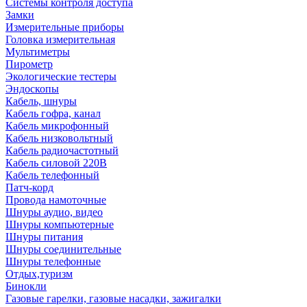
Системы контроля доступа
Замки
Измерительные приборы
Головка измерительная
Мультиметры
Пирометр
Экологические тестеры
Эндоскопы
Кабель, шнуры
Кабель гофра, канал
Кабель микрофонный
Кабель низковольтный
Кабель радиочастотный
Кабель силовой 220В
Кабель телефонный
Патч-корд
Провода намоточные
Шнуры аудио, видео
Шнуры компьютерные
Шнуры питания
Шнуры соединительные
Шнуры телефонные
Отдых,туризм
Бинокли
Газовые гарелки, газовые насадки, зажигалки