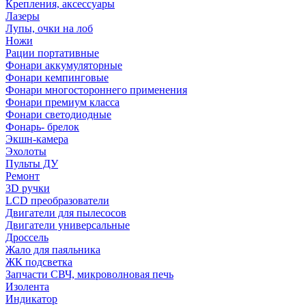
Крепления, аксессуары
Лазеры
Лупы, очки на лоб
Ножи
Рации портативные
Фонари аккумуляторные
Фонари кемпинговые
Фонари многостороннего применения
Фонари премиум класса
Фонари светодиодные
Фонарь- брелок
Экшн-камера
Эхолоты
Пульты ДУ
Ремонт
3D ручки
LCD преобразователи
Двигатели для пылесосов
Двигатели универсальные
Дроссель
Жало для паяльника
ЖК подсветка
Запчасти СВЧ, микроволновая печь
Изолента
Индикатор