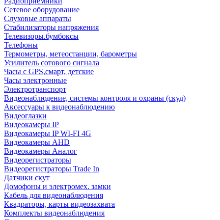
Радиоприемники
Сетевое оборудование
Слуховые аппараты
Стабилизаторы напряжения
Телевизоры.бумбоксы
Телефоны
Термометры, метеостанции, барометры
Усилитель сотового сигнала
Часы с GPS,смарт, детские
Часы электронные
Электротранспорт
Видеонаблюдение, системы контроля и охраны (скуд)
Аксессуары к видеонаблюдению
Видеоглазки
Видеокамеры IP
Видеокамеры IP WI-FI 4G
Видеокамеры AHD
Видеокамеры Аналог
Видеорегистраторы
Видеорегистраторы Trade In
Датчики скут
Домофоны и электромех. замки
Кабель для видеонаблюдения
Квадраторы, карты видеозахвата
Комплекты видеонаблюдения