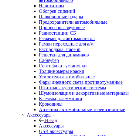
автомобильного
Навигаторы
Обогрев сидений
Парковочные радары
Предохранители автомобильные
Процессоры звуковые
Радиостанции СБ
Разъемы для автомагнитол
Рамки переходные для а/м
Распродажа Trade in
Решетки для динамиков
Сабвуфер
Сертификат установки
Толщиномеры краски
Усилители автомобильные
Фары дневного света,противотуманные
Штатные акустические системы
Шумоизоляция и декоративные материалы
Клеммы, клеммники
Крокодилы
Антенны автомобильные телевизионные
Аксессуары
Назад
Аксессуары
USB аксессуары