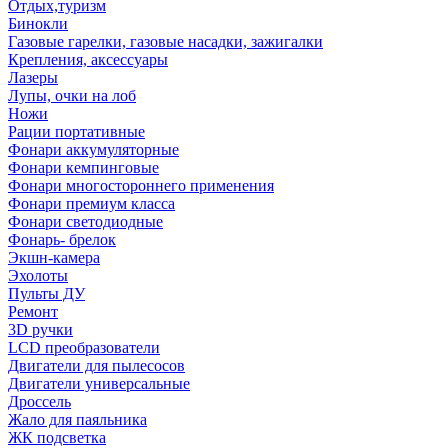
Отдых,туризм
Бинокли
Газовые гарелки, газовые насадки, зажигалки
Крепления, аксессуары
Лазеры
Лупы, очки на лоб
Ножи
Рации портативные
Фонари аккумуляторные
Фонари кемпинговые
Фонари многостороннего применения
Фонари премиум класса
Фонари светодиодные
Фонарь- брелок
Экшн-камера
Эхолоты
Пульты ДУ
Ремонт
3D ручки
LCD преобразователи
Двигатели для пылесосов
Двигатели универсальные
Дроссель
Жало для паяльника
ЖК подсветка