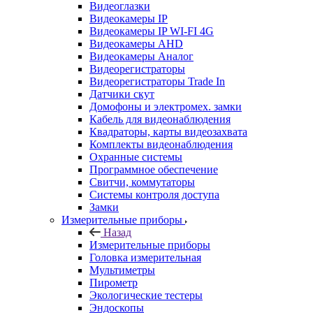
Видеоглазки
Видеокамеры IP
Видеокамеры IP WI-FI 4G
Видеокамеры AHD
Видеокамеры Аналог
Видеорегистраторы
Видеорегистраторы Trade In
Датчики скут
Домофоны и электромех. замки
Кабель для видеонаблюдения
Квадраторы, карты видеозахвата
Комплекты видеонаблюдения
Охранные системы
Программное обеспечение
Свитчи, коммутаторы
Системы контроля доступа
Замки
Измерительные приборы
Назад
Измерительные приборы
Головка измерительная
Мультиметры
Пирометр
Экологические тестеры
Эндоскопы