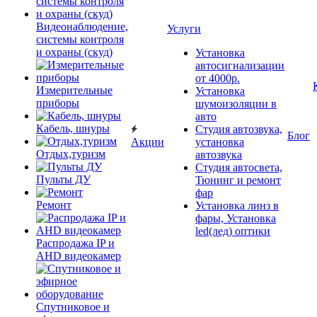
Видеонаблюдение,
Услуги
системы контроля
и охраны (скуд)
Установка
автосигнализации
от 4000р.
Измерительные
Установка
приборы
шумоизоляции в
авто
Кабель, шнуры
Студия автозвука,
Блог
Акции
установка
Отдых,туризм
автозвука
Студия автосвета,
Пульты ДУ
Тюнинг и ремонт
фар
Ремонт
Установка линз в
фары, Установка
led(лед) оптики
Распродажа IP и
AHD видеокамер
Спутниковое и