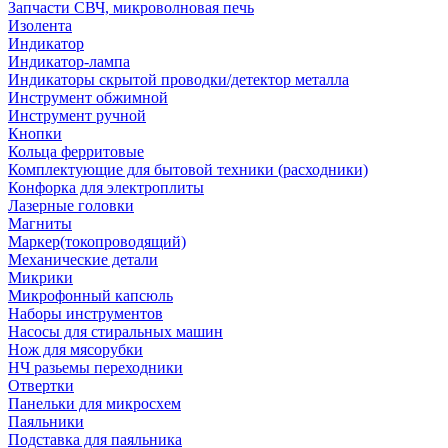
Запчасти СВЧ, микроволновая печь
Изолента
Индикатор
Индикатор-лампа
Индикаторы скрытой проводки/детектор металла
Инструмент обжимной
Инструмент ручной
Кнопки
Кольца ферритовые
Комплектующие для бытовой техники (расходники)
Конфорка для электроплиты
Лазерные головки
Магниты
Маркер(токопроводящий)
Механические детали
Микрики
Микрофонный капсюль
Наборы инструментов
Насосы для стиральных машин
Нож для мясорубки
НЧ разьемы переходники
Отвертки
Панельки для микросхем
Паяльники
Подставка для паяльника