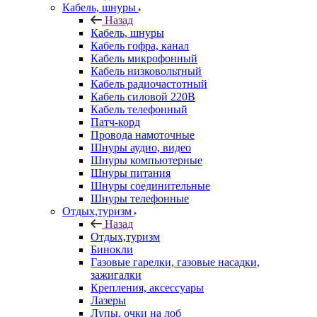
Кабель, шнуры
Назад
Кабель, шнуры
Кабель гофра, канал
Кабель микрофонный
Кабель низковольтный
Кабель радиочастотный
Кабель силовой 220В
Кабель телефонный
Патч-корд
Провода намоточные
Шнуры аудио, видео
Шнуры компьютерные
Шнуры питания
Шнуры соединительные
Шнуры телефонные
Отдых,туризм
Назад
Отдых,туризм
Бинокли
Газовые гарелки, газовые насадки,
зажигалки
Крепления, аксессуары
Лазеры
Лупы, очки на лоб