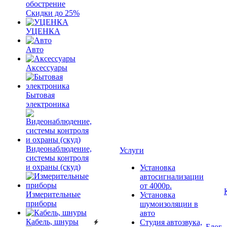
обострение
Скидки до 25%
УЦЕНКА
Авто
Аксессуары
Бытовая
электроника
Видеонаблюдение,
Услуги
системы контроля
и охраны (скуд)
Установка
автосигнализации
от 4000р.
Измерительные
Установка
приборы
шумоизоляции в
авто
Кабель, шнуры
Студия автозвука,
Блог