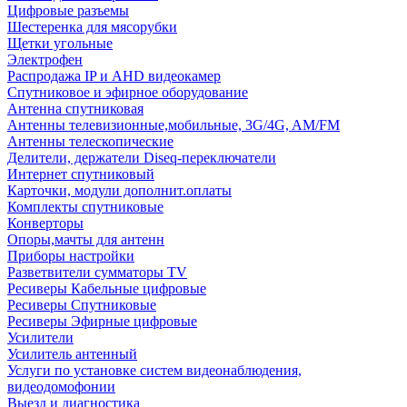
Цифровые разъемы
Шестеренка для мясорубки
Щетки угольные
Электрофен
Распродажа IP и AHD видеокамер
Спутниковое и эфирное оборудование
Антенна спутниковая
Антенны телевизионные,мобильные, 3G/4G, AM/FM
Антенны телескопические
Делители, держатели Diseq-переключатели
Интернет спутниковый
Карточки, модули дополнит.оплаты
Комплекты спутниковые
Конверторы
Опоры,мачты для антенн
Приборы настройки
Разветвители сумматоры TV
Ресиверы Кабельные цифровые
Ресиверы Спутниковые
Ресиверы Эфирные цифровые
Усилители
Усилитель антенный
Услуги по установке систем видеонаблюдения,
видеодомофонии
Выезд и диагностика