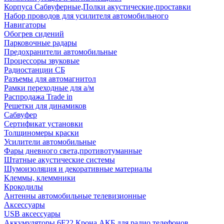
Корпуса Сабвуферные,Полки акустические,проставки
Набор проводов для усилителя автомобильного
Навигаторы
Обогрев сидений
Парковочные радары
Предохранители автомобильные
Процессоры звуковые
Радиостанции СБ
Разъемы для автомагнитол
Рамки переходные для а/м
Распродажа Trade in
Решетки для динамиков
Сабвуфер
Сертификат установки
Толщиномеры краски
Усилители автомобильные
Фары дневного света,противотуманные
Штатные акустические системы
Шумоизоляция и декоративные материалы
Клеммы, клеммники
Крокодилы
Антенны автомобильные телевизионные
Аксессуары
USB аксессуары
Аккумуляторы 6F22 Крона АКБ для радио телефонов