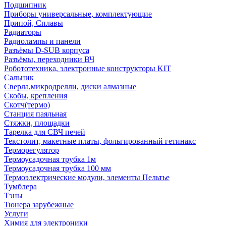
Подшипник
Приборы универсальные, комплектующие
Припой, Сплавы
Радиаторы
Радиолампы и панели
Разъёмы D-SUB корпуса
Разъёмы, переходники ВЧ
Робототехника, электронные конструкторы KIT
Сальник
Сверла,микродрелли, диски алмазные
Скобы, крепления
Скотч(термо)
Станция паяльная
Стяжки, площадки
Тарелка для СВЧ печей
Текстолит, макетные платы, фольгированный гетинакс
Терморегулятор
Термоусадочная трубка 1м
Термоусадочная трубка 100 мм
Термоэлектрические модули, элементы Пельтье
Тумблера
Тэны
Тюнера зарубежные
Услуги
Химия для электроники