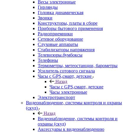
Весы электронные
Гирлянды
Головка динамическая
Звонки
Конструкторы, платы в сборе
Приборы бытового применения
Радиоприемники
Сетевое оборудование
Слуховые аппараты
Стабилизаторы напряжения
Телевизоры.бумбоксы
Телефоны
Термометры, метеостанции, барометры
Усилитель сотового сигнала
Часы с GPS,смарт, детские
Назад
Часы с GPS,смарт, детские
Часы электронные
Электротранспорт
Видеонаблюдение, системы контроля и охраны
(скуд)
Назад
Видеонаблюдение, системы контроля и
охраны (скуд)
Аксессуары к видеонаблюдению