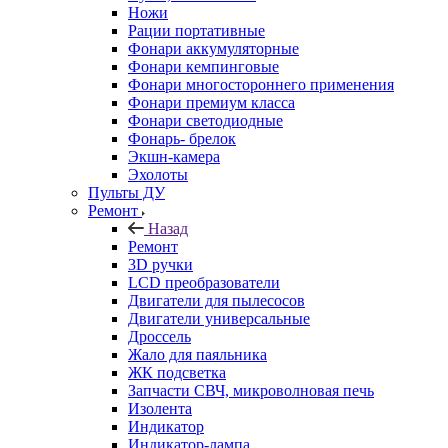
Ножи
Рации портативные
Фонари аккумуляторные
Фонари кемпинговые
Фонари многостороннего применения
Фонари премиум класса
Фонари светодиодные
Фонарь- брелок
Экшн-камера
Эхолоты
Пульты ДУ
Ремонт
Назад
Ремонт
3D ручки
LCD преобразователи
Двигатели для пылесосов
Двигатели универсальные
Дроссель
Жало для паяльника
ЖК подсветка
Запчасти СВЧ, микроволновая печь
Изолента
Индикатор
Индикатор-лампа