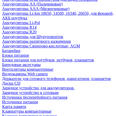
Аккумуляторы AA (Пальчиковые)
Аккумуляторы AAA (Мизинчиковые)
Аккумуляторы Li-Ion 18650, 14500, 16340, 26650, для фонарей,
АКБ ноутбука
Аккумуляторы Li-Pol
Аккумуляторы R14
Аккумуляторы R20
Аккумуляторы для Шуруповертов
Аккумуляторы различного назначения
Аккумуляторы Свинцово-кислотные, AGM
Батарейки
Блоки питания
Блоки питания для ноутбуков, нетбуков, планшетов
Брендовые аксесуары
Вентиляторы компьютерные
Видеокамеры Web camera
Держатели для сотового телефонов ,навигаторов ,планшетов
Диски CD
Зарядное устройство для аккумуляторов.
Зарядное устройство к сотовым
Источники бесперебойного питания
Источники питания
Карта памяти
Клавиатуры компьюторные
Колонки портативные караоке