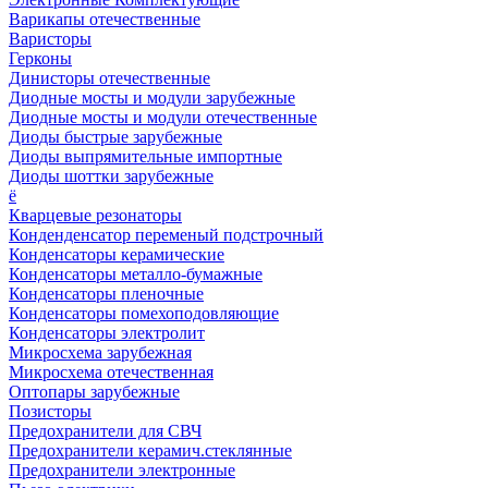
Варикапы отечественные
Варисторы
Герконы
Динисторы отечественные
Диодные мосты и модули зарубежные
Диодные мосты и модули отечественные
Диоды быстрые зарубежные
Диоды выпрямительные импортные
Диоды шоттки зарубежные
ё
Кварцевые резонаторы
Конденденсатор переменый подстрочный
Конденсаторы керамические
Конденсаторы металло-бумажные
Конденсаторы пленочные
Конденсаторы помехоподовляющие
Конденсаторы электролит
Микросхема зарубежная
Микросхема отечественная
Оптопары зарубежные
Позисторы
Предохранители для СВЧ
Предохранители керамич.стеклянные
Предохранители электронные