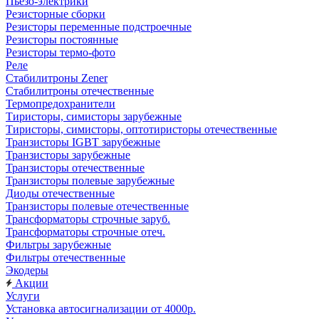
Пьезо-электрики
Резисторные сборки
Резисторы переменные подстроечные
Резисторы постоянные
Резисторы термо-фото
Реле
Стабилитроны Zener
Стабилитроны отечественные
Термопредохранители
Тиристоры, симисторы зарубежные
Тиристоры, симисторы, оптотиристоры отечественные
Транзисторы IGBT зарубежные
Транзисторы зарубежные
Транзисторы отечественные
Транзисторы полевые зарубежные
Диоды отечественные
Транзисторы полевые отечественные
Трансформаторы строчные заруб.
Трансформаторы строчные отеч.
Фильтры зарубежные
Фильтры отечественные
Экодеры
Акции
Услуги
Установка автосигнализации от 4000р.