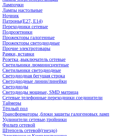
Лампочки
Лампы настольные
Ночник
Патроны(Е27, Е14)
Переходники сетевые
Подрозетники
Прожекторы галогенные
Прожекторы светодиодные
Прочие электротовары
Рамки, вставки
Розетка ,выключатель сетевые
Светильники люминисцентные
Светильники светодиодные
Светодиодная бегущая строка
Светодиодные линии/линейки
Светодиоды
Светодиоды мощные, SMD матрица
Сетевые телефонные переходники соединители
Таймеры
Тёплый пол
Трансформаторы ,блоки защиты галогеновых ламп
Удлинители сетевые,тройники
Фильтр сетевой
Штепсель сетевой(гнездо)
Электронные Комплектующие