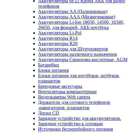
Аккумуляторы 6F22 Крона АКБ для радио
телефонов
Аккумуляторы AA (Пальчиковые)
Аккумуляторы AAA (Мизинчиковые)
Аккумуляторы Li-Ion 18650, 14500, 16340,
26650, для фонарей, АКБ ноутбука
Аккумуляторы Li-Pol
Аккумуляторы R14
Аккумуляторы R20
Аккумуляторы для Шуруповертов
Аккумуляторы различного назначения
Аккумуляторы Свинцово-кислотные, AGM
Батарейки
Блоки питания
Блоки питания для ноутбуков, нетбуков,
планшетов
Брендовые аксесуары
Вентиляторы компьютерные
Видеокамеры Web camera
Держатели для сотового телефонов
,навигаторов ,планшетов
Диски CD
Зарядное устройство для аккумуляторов.
Зарядное устройство к сотовым
Источники бесперебойного питания