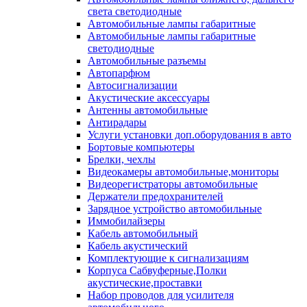
света светодиодные
Автомобильные лампы габаритные
Автомобильные лампы габаритные
светодиодные
Автомобильные разъемы
Автопарфюм
Автосигнализации
Акустические аксессуары
Антенны автомобильные
Антирадары
Услуги установки доп.оборудования в авто
Бортовые компьютеры
Брелки, чехлы
Видеокамеры автомобильные,мониторы
Видеорегистраторы автомобильные
Держатели предохранителей
Зарядное устройство автомобильные
Иммобилайзеры
Кабель автомобильный
Кабель акустический
Комплектующие к сигнализациям
Корпуса Сабвуферные,Полки
акустические,проставки
Набор проводов для усилителя