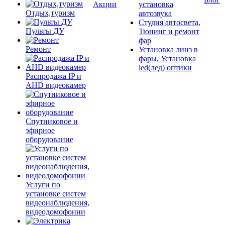
Акции
установка
Отдых,туризм
автозвука
Студия автосвета,
Пульты ДУ
Тюнинг и ремонт
фар
Ремонт
Установка линз в
фары, Установка
led(лед) оптики
Распродажа IP и
AHD видеокамер
Спутниковое и
эфирное
оборудование
Услуги по
установке систем
видеонаблюдения,
видеодомофонии