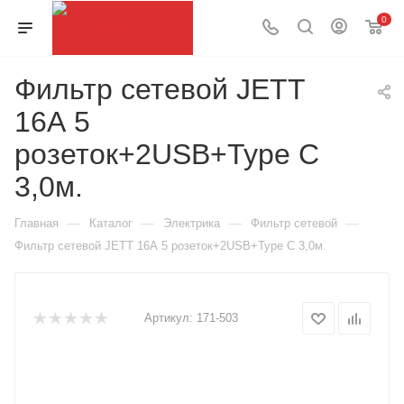
0
Фильтр сетевой JETT
16А 5
розеток+2USB+Type C
3,0м.
—
—
—
—
Главная
Каталог
Электрика
Фильтр сетевой
Фильтр сетевой JETT 16А 5 розеток+2USB+Type C 3,0м.
Артикул:
171-503