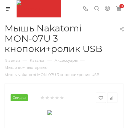
0
Мышь Nakatomi
MON-07U 3
кнопоки+ролик USB
—
—
—
Главная
Каталог
Аксессуары
—
Мыши компьютерные
Мышь Nakatomi MON-07U 3 кнопоки+ролик USB
Скидка