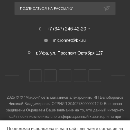
ПОДПИСАТЬСЯ НА РАССЫЛКУ
+7 (347) 246-42-20
micronnet@bk.ru
г. Уфа, ул. Проспект Октября 127
2026 © © "Микрон" сеть магазинов электроники. ИП Белобородов
Николай Владимирович ОГРНИП 304027309000212 © Все права
защищены Обращаем Ваше внимание на то, что данный интернет-
сайт носит исключительно информационный характер и ни при
каких условиях не является публичной офертой
Продолжая использовать наш сайт, вы даете согласие на