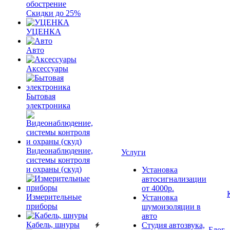
обострение
Скидки до 25%
УЦЕНКА
Авто
Аксессуары
Бытовая
электроника
Видеонаблюдение,
Услуги
системы контроля
и охраны (скуд)
Установка
автосигнализации
от 4000р.
Измерительные
Установка
приборы
шумоизоляции в
авто
Кабель, шнуры
Студия автозвука,
Блог