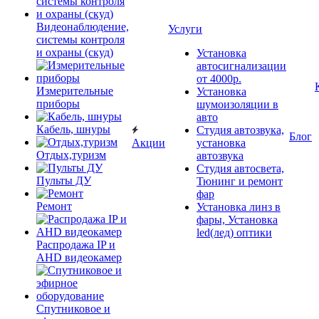
Видеонаблюдение,
Услуги
системы контроля
и охраны (скуд)
Установка
автосигнализации
от 4000р.
Измерительные
Установка
приборы
шумоизоляции в
авто
Кабель, шнуры
Студия автозвука,
Блог
Акции
установка
Отдых,туризм
автозвука
Студия автосвета,
Пульты ДУ
Тюнинг и ремонт
фар
Ремонт
Установка линз в
фары, Установка
led(лед) оптики
Распродажа IP и
AHD видеокамер
Спутниковое и