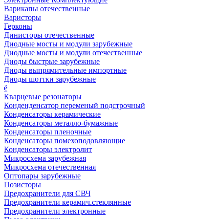
Варикапы отечественные
Варисторы
Герконы
Динисторы отечественные
Диодные мосты и модули зарубежные
Диодные мосты и модули отечественные
Диоды быстрые зарубежные
Диоды выпрямительные импортные
Диоды шоттки зарубежные
ё
Кварцевые резонаторы
Конденденсатор переменый подстрочный
Конденсаторы керамические
Конденсаторы металло-бумажные
Конденсаторы пленочные
Конденсаторы помехоподовляющие
Конденсаторы электролит
Микросхема зарубежная
Микросхема отечественная
Оптопары зарубежные
Позисторы
Предохранители для СВЧ
Предохранители керамич.стеклянные
Предохранители электронные