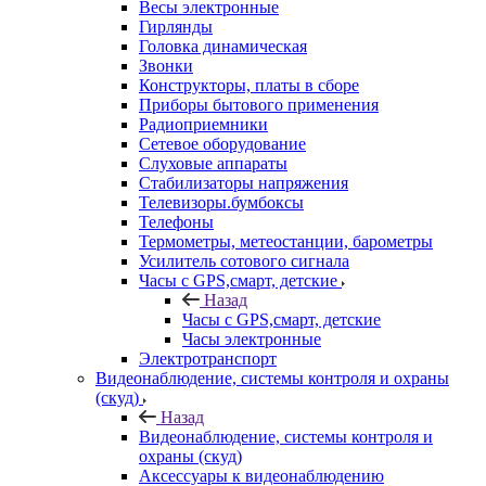
Весы электронные
Гирлянды
Головка динамическая
Звонки
Конструкторы, платы в сборе
Приборы бытового применения
Радиоприемники
Сетевое оборудование
Слуховые аппараты
Стабилизаторы напряжения
Телевизоры.бумбоксы
Телефоны
Термометры, метеостанции, барометры
Усилитель сотового сигнала
Часы с GPS,смарт, детские
Назад
Часы с GPS,смарт, детские
Часы электронные
Электротранспорт
Видеонаблюдение, системы контроля и охраны
(скуд)
Назад
Видеонаблюдение, системы контроля и
охраны (скуд)
Аксессуары к видеонаблюдению