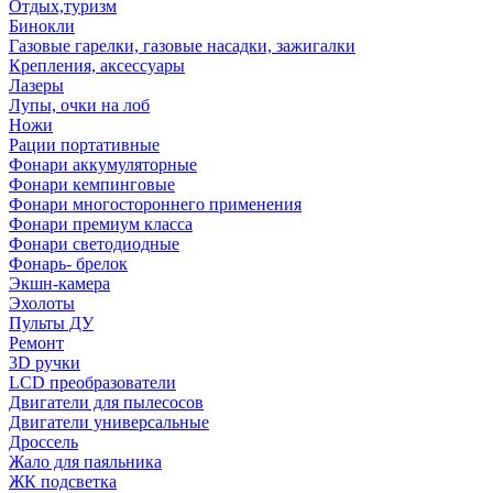
Отдых,туризм
Бинокли
Газовые гарелки, газовые насадки, зажигалки
Крепления, аксессуары
Лазеры
Лупы, очки на лоб
Ножи
Рации портативные
Фонари аккумуляторные
Фонари кемпинговые
Фонари многостороннего применения
Фонари премиум класса
Фонари светодиодные
Фонарь- брелок
Экшн-камера
Эхолоты
Пульты ДУ
Ремонт
3D ручки
LCD преобразователи
Двигатели для пылесосов
Двигатели универсальные
Дроссель
Жало для паяльника
ЖК подсветка