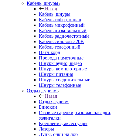
Кабель, шнуры
Назад
Кабель, шнуры
Кабель гофра, канал
Кабель микрофонный
Кабель низковольтный
Кабель радиочастотный
Кабель силовой 220В
Кабель телефонный
Патч-корд
Провода намоточные
Шнуры аудио, видео
Шнуры компьютерные
Шнуры питания
Шнуры соединительные
Шнуры телефонные
Отдых,туризм
Назад
Отдых,туризм
Бинокли
Газовые гарелки, газовые насадки,
зажигалки
Крепления, аксессуары
Лазеры
Лупы, очки на лоб