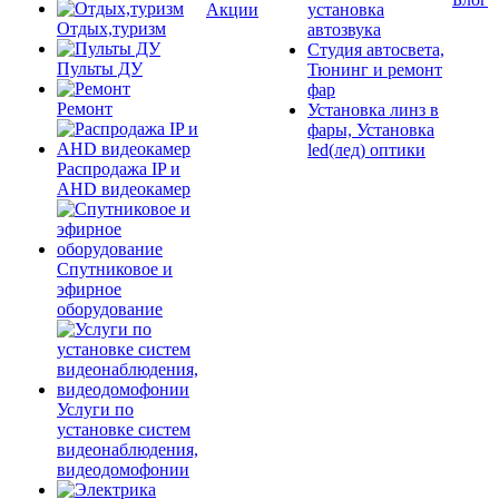
Акции
установка
Отдых,туризм
автозвука
Студия автосвета,
Пульты ДУ
Тюнинг и ремонт
фар
Ремонт
Установка линз в
фары, Установка
led(лед) оптики
Распродажа IP и
AHD видеокамер
Спутниковое и
эфирное
оборудование
Услуги по
установке систем
видеонаблюдения,
видеодомофонии