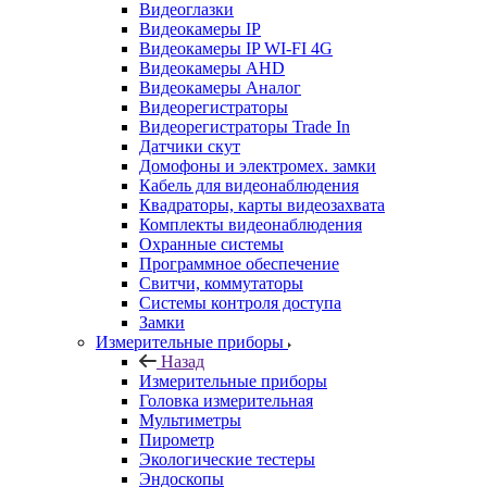
Видеоглазки
Видеокамеры IP
Видеокамеры IP WI-FI 4G
Видеокамеры AHD
Видеокамеры Аналог
Видеорегистраторы
Видеорегистраторы Trade In
Датчики скут
Домофоны и электромех. замки
Кабель для видеонаблюдения
Квадраторы, карты видеозахвата
Комплекты видеонаблюдения
Охранные системы
Программное обеспечение
Свитчи, коммутаторы
Системы контроля доступа
Замки
Измерительные приборы
Назад
Измерительные приборы
Головка измерительная
Мультиметры
Пирометр
Экологические тестеры
Эндоскопы