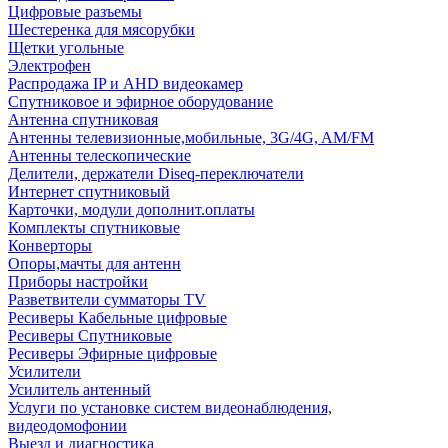
Цифровые разъемы
Шестеренка для мясорубки
Щетки угольные
Электрофен
Распродажа IP и AHD видеокамер
Спутниковое и эфирное оборудование
Антенна спутниковая
Антенны телевизионные,мобильные, 3G/4G, AM/FM
Антенны телескопические
Делители, держатели Diseq-переключатели
Интернет спутниковый
Карточки, модули дополнит.оплаты
Комплекты спутниковые
Конверторы
Опоры,мачты для антенн
Приборы настройки
Разветвители сумматоры TV
Ресиверы Кабельные цифровые
Ресиверы Спутниковые
Ресиверы Эфирные цифровые
Усилители
Усилитель антенный
Услуги по установке систем видеонаблюдения,
видеодомофонии
Выезд и диагностика