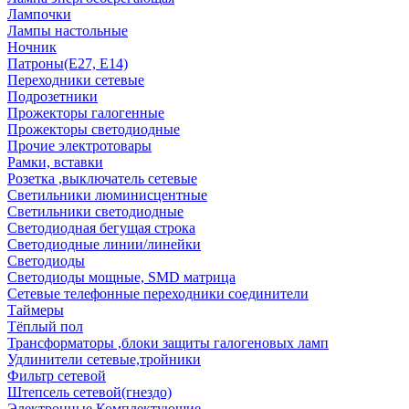
Лампочки
Лампы настольные
Ночник
Патроны(Е27, Е14)
Переходники сетевые
Подрозетники
Прожекторы галогенные
Прожекторы светодиодные
Прочие электротовары
Рамки, вставки
Розетка ,выключатель сетевые
Светильники люминисцентные
Светильники светодиодные
Светодиодная бегущая строка
Светодиодные линии/линейки
Светодиоды
Светодиоды мощные, SMD матрица
Сетевые телефонные переходники соединители
Таймеры
Тёплый пол
Трансформаторы ,блоки защиты галогеновых ламп
Удлинители сетевые,тройники
Фильтр сетевой
Штепсель сетевой(гнездо)
Электронные Комплектующие