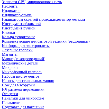
Запчасти СВЧ, микроволновая печь
Изолента
Индикатор
Индикатор-лампа
Индикаторы скрытой проводки/детектор металла
Инструмент обжимной
Инструмент ручной
Кнопки
Кольца ферритовые
Комплектующие для бытовой техники (расходники)
Конфорка для электроплиты
Лазерные головки
Магниты
Маркер(токопроводящий)
Механические детали
Микрики
Микрофонный капсюль
Наборы инструментов
Насосы для стиральных машин
Нож для мясорубки
НЧ разьемы переходники
Отвертки
Панельки для микросхем
Паяльники
Подставка для паяльника