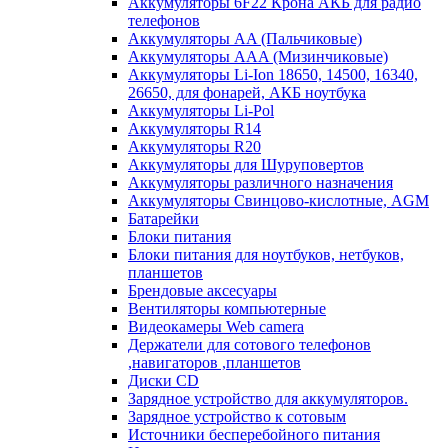
Аккумуляторы 6F22 Крона АКБ для радио
телефонов
Аккумуляторы AA (Пальчиковые)
Аккумуляторы AAA (Мизинчиковые)
Аккумуляторы Li-Ion 18650, 14500, 16340,
26650, для фонарей, АКБ ноутбука
Аккумуляторы Li-Pol
Аккумуляторы R14
Аккумуляторы R20
Аккумуляторы для Шуруповертов
Аккумуляторы различного назначения
Аккумуляторы Свинцово-кислотные, AGM
Батарейки
Блоки питания
Блоки питания для ноутбуков, нетбуков,
планшетов
Брендовые аксесуары
Вентиляторы компьютерные
Видеокамеры Web camera
Держатели для сотового телефонов
,навигаторов ,планшетов
Диски CD
Зарядное устройство для аккумуляторов.
Зарядное устройство к сотовым
Источники бесперебойного питания