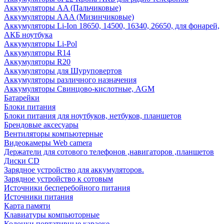
Аккумуляторы AA (Пальчиковые)
Аккумуляторы AAA (Мизинчиковые)
Аккумуляторы Li-Ion 18650, 14500, 16340, 26650, для фонарей,
АКБ ноутбука
Аккумуляторы Li-Pol
Аккумуляторы R14
Аккумуляторы R20
Аккумуляторы для Шуруповертов
Аккумуляторы различного назначения
Аккумуляторы Свинцово-кислотные, AGM
Батарейки
Блоки питания
Блоки питания для ноутбуков, нетбуков, планшетов
Брендовые аксесуары
Вентиляторы компьютерные
Видеокамеры Web camera
Держатели для сотового телефонов ,навигаторов ,планшетов
Диски CD
Зарядное устройство для аккумуляторов.
Зарядное устройство к сотовым
Источники бесперебойного питания
Источники питания
Карта памяти
Клавиатуры компьюторные
Колонки портативные караоке