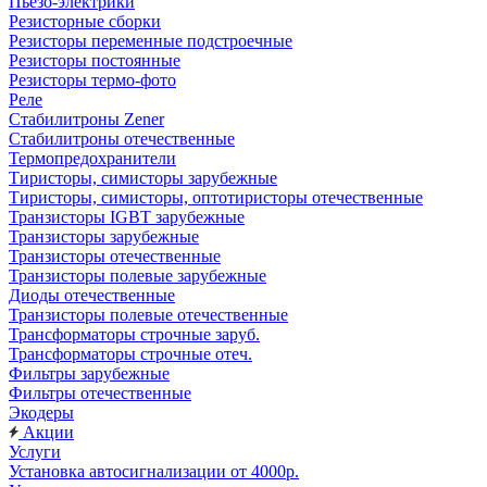
Пьезо-электрики
Резисторные сборки
Резисторы переменные подстроечные
Резисторы постоянные
Резисторы термо-фото
Реле
Стабилитроны Zener
Стабилитроны отечественные
Термопредохранители
Тиристоры, симисторы зарубежные
Тиристоры, симисторы, оптотиристоры отечественные
Транзисторы IGBT зарубежные
Транзисторы зарубежные
Транзисторы отечественные
Транзисторы полевые зарубежные
Диоды отечественные
Транзисторы полевые отечественные
Трансформаторы строчные заруб.
Трансформаторы строчные отеч.
Фильтры зарубежные
Фильтры отечественные
Экодеры
Акции
Услуги
Установка автосигнализации от 4000р.