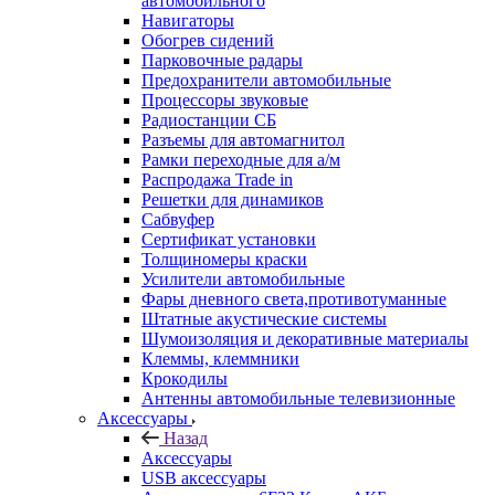
автомобильного
Навигаторы
Обогрев сидений
Парковочные радары
Предохранители автомобильные
Процессоры звуковые
Радиостанции СБ
Разъемы для автомагнитол
Рамки переходные для а/м
Распродажа Trade in
Решетки для динамиков
Сабвуфер
Сертификат установки
Толщиномеры краски
Усилители автомобильные
Фары дневного света,противотуманные
Штатные акустические системы
Шумоизоляция и декоративные материалы
Клеммы, клеммники
Крокодилы
Антенны автомобильные телевизионные
Аксессуары
Назад
Аксессуары
USB аксессуары