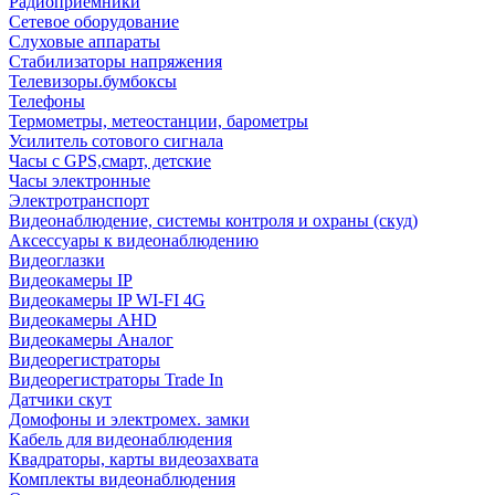
Радиоприемники
Сетевое оборудование
Слуховые аппараты
Стабилизаторы напряжения
Телевизоры.бумбоксы
Телефоны
Термометры, метеостанции, барометры
Усилитель сотового сигнала
Часы с GPS,смарт, детские
Часы электронные
Электротранспорт
Видеонаблюдение, системы контроля и охраны (скуд)
Аксессуары к видеонаблюдению
Видеоглазки
Видеокамеры IP
Видеокамеры IP WI-FI 4G
Видеокамеры AHD
Видеокамеры Аналог
Видеорегистраторы
Видеорегистраторы Trade In
Датчики скут
Домофоны и электромех. замки
Кабель для видеонаблюдения
Квадраторы, карты видеозахвата
Комплекты видеонаблюдения