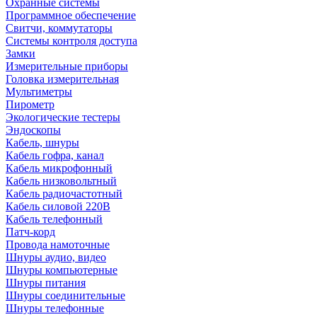
Охранные системы
Программное обеспечение
Свитчи, коммутаторы
Системы контроля доступа
Замки
Измерительные приборы
Головка измерительная
Мультиметры
Пирометр
Экологические тестеры
Эндоскопы
Кабель, шнуры
Кабель гофра, канал
Кабель микрофонный
Кабель низковольтный
Кабель радиочастотный
Кабель силовой 220В
Кабель телефонный
Патч-корд
Провода намоточные
Шнуры аудио, видео
Шнуры компьютерные
Шнуры питания
Шнуры соединительные
Шнуры телефонные