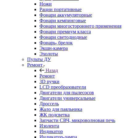
Ножи
Рации портативные
Фонари аккумуляторные
Фонари кемпинговые
Фонари многостороннего применения
Фонари премиум класса
Фонари светодиодные
Фонарь- брелок
Экшн-камера
Эхолоты
Пульты ДУ
Ремонт
Назад
Ремонт
3D ручки
LCD преобразователи
Двигатели для пылесосов
Двигатели универсальные
Дроссель
Жало для паяльника
ЖК подсветка
Запчасти СВЧ, микроволновая печь
Изолента
Индикатор
Индикатор-лампа