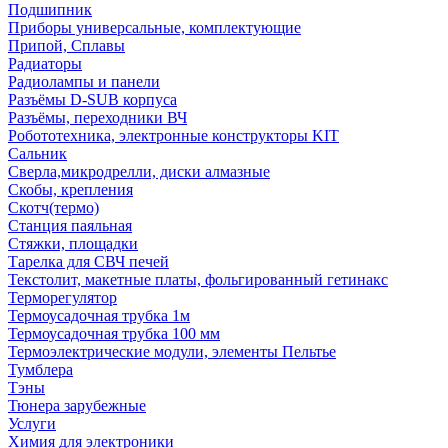
Подшипник
Приборы универсальные, комплектующие
Припой, Сплавы
Радиаторы
Радиолампы и панели
Разъёмы D-SUB корпуса
Разъёмы, переходники ВЧ
Робототехника, электронные конструкторы KIT
Сальник
Сверла,микродрелли, диски алмазные
Скобы, крепления
Скотч(термо)
Станция паяльная
Стяжки, площадки
Тарелка для СВЧ печей
Текстолит, макетные платы, фольгированный гетинакс
Терморегулятор
Термоусадочная трубка 1м
Термоусадочная трубка 100 мм
Термоэлектрические модули, элементы Пельтье
Тумблера
Тэны
Тюнера зарубежные
Услуги
Химия для электроники