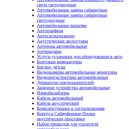
света светодиодные
Автомобильные лампы габаритные
Автомобильные лампы габаритные
светодиодные
Автомобильные разъемы
Автопарфюм
Автосигнализации
Акустические аксессуары
Антенны автомобильные
Антирадары
Услуги установки доп.оборудования в авто
Бортовые компьютеры
Брелки, чехлы
Видеокамеры автомобильные,мониторы
Видеорегистраторы автомобильные
Держатели предохранителей
Зарядное устройство автомобильные
Иммобилайзеры
Кабель автомобильный
Кабель акустический
Комплектующие к сигнализациям
Корпуса Сабвуферные,Полки
акустические,проставки
Набор проводов для усилителя