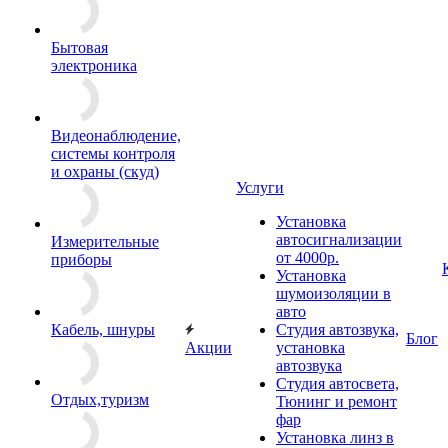
Бытовая
электроника
Видеонаблюдение,
системы контроля
и охраны (скуд)
Услуги
Установка
автосигнализации
Измерительные
от 4000р.
приборы
Установка
шумоизоляции в
авто
Кабель, шнуры
Студия автозвука,
Блог
Акции
установка
автозвука
Студия автосвета,
Отдых,туризм
Тюнинг и ремонт
фар
Установка линз в