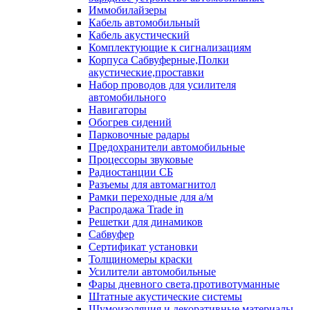
Иммобилайзеры
Кабель автомобильный
Кабель акустический
Комплектующие к сигнализациям
Корпуса Сабвуферные,Полки
акустические,проставки
Набор проводов для усилителя
автомобильного
Навигаторы
Обогрев сидений
Парковочные радары
Предохранители автомобильные
Процессоры звуковые
Радиостанции СБ
Разъемы для автомагнитол
Рамки переходные для а/м
Распродажа Trade in
Решетки для динамиков
Сабвуфер
Сертификат установки
Толщиномеры краски
Усилители автомобильные
Фары дневного света,противотуманные
Штатные акустические системы
Шумоизоляция и декоративные материалы