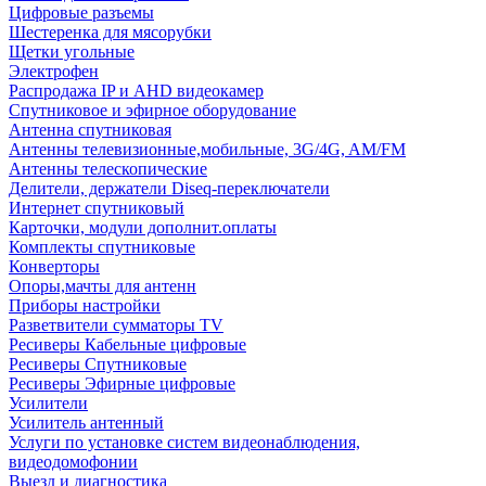
Цифровые разъемы
Шестеренка для мясорубки
Щетки угольные
Электрофен
Распродажа IP и AHD видеокамер
Спутниковое и эфирное оборудование
Антенна спутниковая
Антенны телевизионные,мобильные, 3G/4G, AM/FM
Антенны телескопические
Делители, держатели Diseq-переключатели
Интернет спутниковый
Карточки, модули дополнит.оплаты
Комплекты спутниковые
Конверторы
Опоры,мачты для антенн
Приборы настройки
Разветвители сумматоры TV
Ресиверы Кабельные цифровые
Ресиверы Спутниковые
Ресиверы Эфирные цифровые
Усилители
Усилитель антенный
Услуги по установке систем видеонаблюдения,
видеодомофонии
Выезд и диагностика