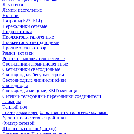
Лампочки
Лампы настольные
Ночник
Патроны(Е27, Е14)
Переходники сетевые
Подрозетники
Прожекторы галогенные
Прожекторы светодиодные
Прочие электротовары
Рамки, вставки
Розетка ,выключатель сетевые
Светильники люминисцентные
Светильники светодиодные
Светодиодная бегущая строка
Светодиодные линии/линейки
Светодиоды
Светодиоды мощные, SMD матрица
Сетевые телефонные переходники соединители
Таймеры
Тёплый пол
Трансформаторы ,блоки защиты галогеновых ламп
Удлинители сетевые,тройники
Фильтр сетевой
Штепсель сетевой(гнездо)
Электронные Комплектующие