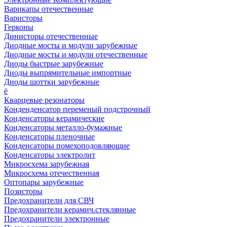
Варикапы отечественные
Варисторы
Герконы
Динисторы отечественные
Диодные мосты и модули зарубежные
Диодные мосты и модули отечественные
Диоды быстрые зарубежные
Диоды выпрямительные импортные
Диоды шоттки зарубежные
ё
Кварцевые резонаторы
Конденденсатор переменый подстрочный
Конденсаторы керамические
Конденсаторы металло-бумажные
Конденсаторы пленочные
Конденсаторы помехоподовляющие
Конденсаторы электролит
Микросхема зарубежная
Микросхема отечественная
Оптопары зарубежные
Позисторы
Предохранители для СВЧ
Предохранители керамич.стеклянные
Предохранители электронные