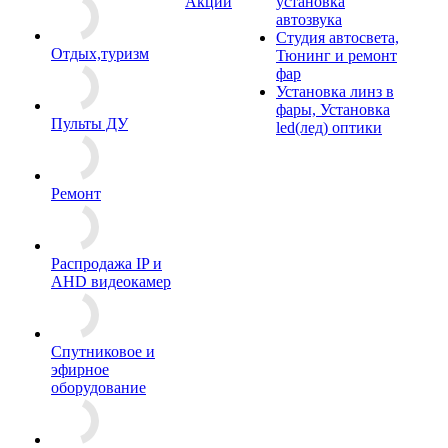
Акции
установка
автозвука
Студия автосвета,
Отдых,туризм
Тюнинг и ремонт
фар
Установка линз в
фары, Установка
Пульты ДУ
led(лед) оптики
Ремонт
Распродажа IP и
AHD видеокамер
Спутниковое и
эфирное
оборудование