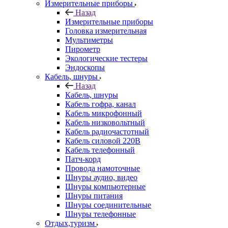
Измерительные приборы
Назад
Измерительные приборы
Головка измерительная
Мультиметры
Пирометр
Экологические тестеры
Эндоскопы
Кабель, шнуры
Назад
Кабель, шнуры
Кабель гофра, канал
Кабель микрофонный
Кабель низковольтный
Кабель радиочастотный
Кабель силовой 220В
Кабель телефонный
Патч-корд
Провода намоточные
Шнуры аудио, видео
Шнуры компьютерные
Шнуры питания
Шнуры соединительные
Шнуры телефонные
Отдых,туризм