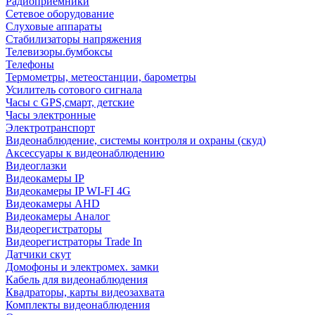
Радиоприемники
Сетевое оборудование
Слуховые аппараты
Стабилизаторы напряжения
Телевизоры.бумбоксы
Телефоны
Термометры, метеостанции, барометры
Усилитель сотового сигнала
Часы с GPS,смарт, детские
Часы электронные
Электротранспорт
Видеонаблюдение, системы контроля и охраны (скуд)
Аксессуары к видеонаблюдению
Видеоглазки
Видеокамеры IP
Видеокамеры IP WI-FI 4G
Видеокамеры AHD
Видеокамеры Аналог
Видеорегистраторы
Видеорегистраторы Trade In
Датчики скут
Домофоны и электромех. замки
Кабель для видеонаблюдения
Квадраторы, карты видеозахвата
Комплекты видеонаблюдения