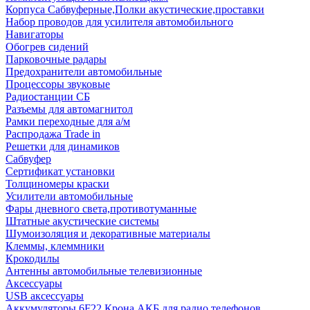
Корпуса Сабвуферные,Полки акустические,проставки
Набор проводов для усилителя автомобильного
Навигаторы
Обогрев сидений
Парковочные радары
Предохранители автомобильные
Процессоры звуковые
Радиостанции СБ
Разъемы для автомагнитол
Рамки переходные для а/м
Распродажа Trade in
Решетки для динамиков
Сабвуфер
Сертификат установки
Толщиномеры краски
Усилители автомобильные
Фары дневного света,противотуманные
Штатные акустические системы
Шумоизоляция и декоративные материалы
Клеммы, клеммники
Крокодилы
Антенны автомобильные телевизионные
Аксессуары
USB аксессуары
Аккумуляторы 6F22 Крона АКБ для радио телефонов