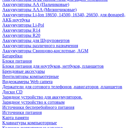
Аккумуляторы AA (Пальчиковые)
Аккумуляторы AAA (Мизинчиковые)
Аккумуляторы Li-Ion 18650, 14500, 16340, 26650, для фонарей,
АКБ ноутбука
Аккумуляторы Li-Pol
Аккумуляторы R14
Аккумуляторы R20
Аккумуляторы для Шуруповертов
Аккумуляторы различного назначения
Аккумуляторы Свинцово-кислотные, AGM
Батарейки
Блоки питания
Блоки питания для ноутбуков, нетбуков, планшетов
Брендовые аксесуары
Вентиляторы компьютерные
Видеокамеры Web camera
Держатели для сотового телефонов ,навигаторов ,планшетов
Диски CD
Зарядное устройство для аккумуляторов.
Зарядное устройство к сотовым
Источники бесперебойного питания
Источники питания
Карта памяти
Клавиатуры компьюторные
Колонки портативные караоке