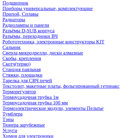
Подшипник
Приборы универсальные, комплектующие
Припой, Сплавы
Радиаторы
Радиолампы и панели
Разъёмы D-SUB корпуса
Разъёмы, переходники ВЧ
Робототехника, электронные конструкторы KIT
Сальник
Сверла,микродрелли, диски алмазные
Скобы, крепления
Скотч(термо)
Станция паяльная
Стяжки, площадки
Тарелка для СВЧ печей
Текстолит, макетные платы, фольгированный гетинакс
Терморегулятор
Термоусадочная трубка 1м
Термоусадочная трубка 100 мм
Термоэлектрические модули, элементы Пельтье
Тумблера
Тэны
Тюнера зарубежные
Услуги
Химия для электроники