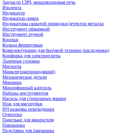
Запчасти СВЧ, микроволновая печь
Изолента
Индикатор
Индикатор-лампа
Индикаторы скрытой проводки/детектор металла
Инструмент обжимной
Инструмент ручной
Кнопки
Кольца ферритовые
Комплектующие для бытовой техники (расходники)
Конфорка для электроплиты
Лазерные головки
Магниты
Маркер(токопроводящий)
Механические детали
Микрики
Микрофонный капсюль
Наборы инструментов
Насосы для стиральных машин
Нож для мясорубки
НЧ разьемы переходники
Отвертки
Панельки для микросхем
Паяльники
Подставка для паяльника