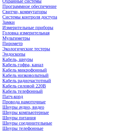
Охранные системы
Программное обеспечение
Свитчи, коммутаторы
Системы контроля доступа
Замки
Измерительные приборы
Головка измерительная
Мультиметры
Пирометр
Экологические тестеры
Эндоскопы
Кабель, шнуры
Кабель гофра, канал
Кабель микрофонный
Кабель низковольтный
Кабель радиочастотный
Кабель силовой 220В
Кабель телефонный
Патч-корд
Провода намоточные
Шнуры аудио, видео
Шнуры компьютерные
Шнуры питания
Шнуры соединительные
Шнуры телефонные