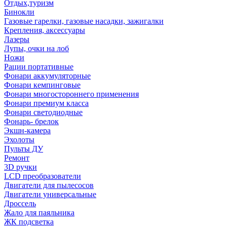
Отдых,туризм
Бинокли
Газовые гарелки, газовые насадки, зажигалки
Крепления, аксессуары
Лазеры
Лупы, очки на лоб
Ножи
Рации портативные
Фонари аккумуляторные
Фонари кемпинговые
Фонари многостороннего применения
Фонари премиум класса
Фонари светодиодные
Фонарь- брелок
Экшн-камера
Эхолоты
Пульты ДУ
Ремонт
3D ручки
LCD преобразователи
Двигатели для пылесосов
Двигатели универсальные
Дроссель
Жало для паяльника
ЖК подсветка