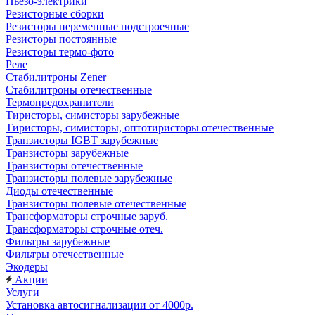
Пьезо-электрики
Резисторные сборки
Резисторы переменные подстроечные
Резисторы постоянные
Резисторы термо-фото
Реле
Стабилитроны Zener
Стабилитроны отечественные
Термопредохранители
Тиристоры, симисторы зарубежные
Тиристоры, симисторы, оптотиристоры отечественные
Транзисторы IGBT зарубежные
Транзисторы зарубежные
Транзисторы отечественные
Транзисторы полевые зарубежные
Диоды отечественные
Транзисторы полевые отечественные
Трансформаторы строчные заруб.
Трансформаторы строчные отеч.
Фильтры зарубежные
Фильтры отечественные
Экодеры
Акции
Услуги
Установка автосигнализации от 4000р.