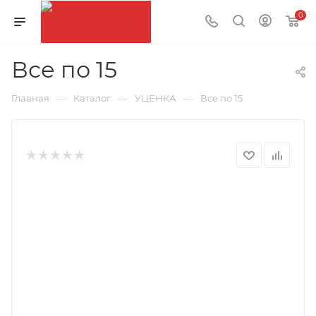
0
Все по 15
—
—
—
Главная
Каталог
УЦЕНКА
Все по 15