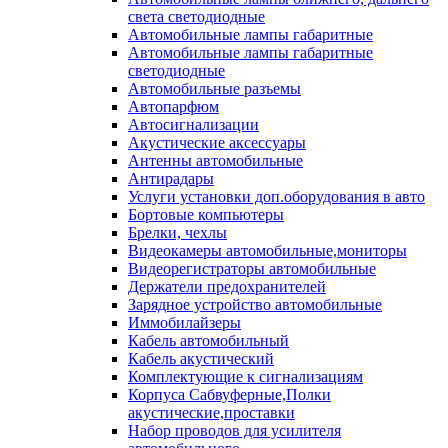
света светодиодные
Автомобильные лампы габаритные
Автомобильные лампы габаритные
светодиодные
Автомобильные разъемы
Автопарфюм
Автосигнализации
Акустические аксессуары
Антенны автомобильные
Антирадары
Услуги установки доп.оборудования в авто
Бортовые компьютеры
Брелки, чехлы
Видеокамеры автомобильные,мониторы
Видеорегистраторы автомобильные
Держатели предохранителей
Зарядное устройство автомобильные
Иммобилайзеры
Кабель автомобильный
Кабель акустический
Комплектующие к сигнализациям
Корпуса Сабвуферные,Полки
акустические,проставки
Набор проводов для усилителя