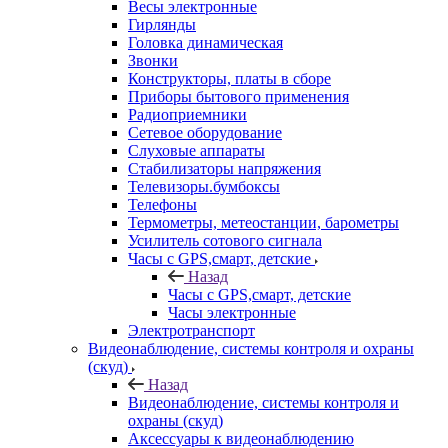
Весы электронные
Гирлянды
Головка динамическая
Звонки
Конструкторы, платы в сборе
Приборы бытового применения
Радиоприемники
Сетевое оборудование
Слуховые аппараты
Стабилизаторы напряжения
Телевизоры.бумбоксы
Телефоны
Термометры, метеостанции, барометры
Усилитель сотового сигнала
Часы с GPS,смарт, детские
Назад
Часы с GPS,смарт, детские
Часы электронные
Электротранспорт
Видеонаблюдение, системы контроля и охраны
(скуд)
Назад
Видеонаблюдение, системы контроля и
охраны (скуд)
Аксессуары к видеонаблюдению