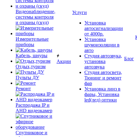
Видеонаблюдение,
Услуги
системы контроля
и охраны (скуд)
Установка
автосигнализации
от 4000р.
Измерительные
Установка
приборы
шумоизоляции в
авто
Кабель, шнуры
Студия автозвука,
Блог
Акции
установка
Отдых,туризм
автозвука
Студия автосвета,
Пульты ДУ
Тюнинг и ремонт
фар
Ремонт
Установка линз в
фары, Установка
led(лед) оптики
Распродажа IP и
AHD видеокамер
Спутниковое и