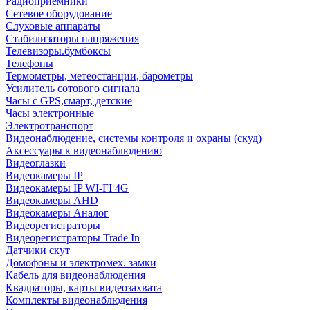
Радиоприемники
Сетевое оборудование
Слуховые аппараты
Стабилизаторы напряжения
Телевизоры.бумбоксы
Телефоны
Термометры, метеостанции, барометры
Усилитель сотового сигнала
Часы с GPS,смарт, детские
Часы электронные
Электротранспорт
Видеонаблюдение, системы контроля и охраны (скуд)
Аксессуары к видеонаблюдению
Видеоглазки
Видеокамеры IP
Видеокамеры IP WI-FI 4G
Видеокамеры AHD
Видеокамеры Аналог
Видеорегистраторы
Видеорегистраторы Trade In
Датчики скут
Домофоны и электромех. замки
Кабель для видеонаблюдения
Квадраторы, карты видеозахвата
Комплекты видеонаблюдения