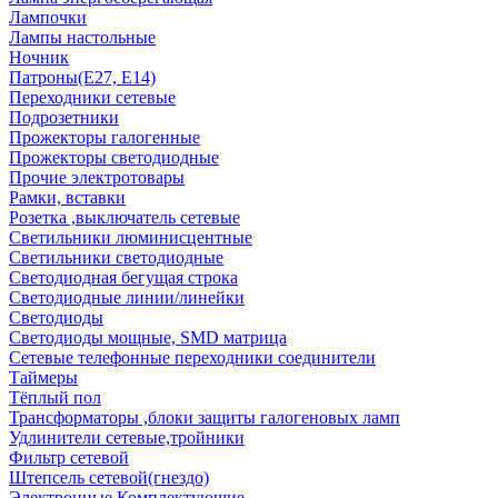
Лампочки
Лампы настольные
Ночник
Патроны(Е27, Е14)
Переходники сетевые
Подрозетники
Прожекторы галогенные
Прожекторы светодиодные
Прочие электротовары
Рамки, вставки
Розетка ,выключатель сетевые
Светильники люминисцентные
Светильники светодиодные
Светодиодная бегущая строка
Светодиодные линии/линейки
Светодиоды
Светодиоды мощные, SMD матрица
Сетевые телефонные переходники соединители
Таймеры
Тёплый пол
Трансформаторы ,блоки защиты галогеновых ламп
Удлинители сетевые,тройники
Фильтр сетевой
Штепсель сетевой(гнездо)
Электронные Комплектующие