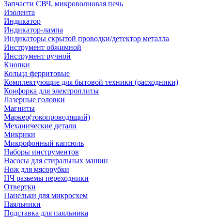
Запчасти СВЧ, микроволновая печь
Изолента
Индикатор
Индикатор-лампа
Индикаторы скрытой проводки/детектор металла
Инструмент обжимной
Инструмент ручной
Кнопки
Кольца ферритовые
Комплектующие для бытовой техники (расходники)
Конфорка для электроплиты
Лазерные головки
Магниты
Маркер(токопроводящий)
Механические детали
Микрики
Микрофонный капсюль
Наборы инструментов
Насосы для стиральных машин
Нож для мясорубки
НЧ разьемы переходники
Отвертки
Панельки для микросхем
Паяльники
Подставка для паяльника