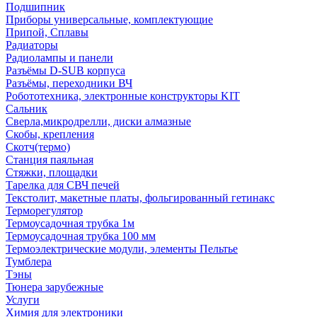
Подшипник
Приборы универсальные, комплектующие
Припой, Сплавы
Радиаторы
Радиолампы и панели
Разъёмы D-SUB корпуса
Разъёмы, переходники ВЧ
Робототехника, электронные конструкторы KIT
Сальник
Сверла,микродрелли, диски алмазные
Скобы, крепления
Скотч(термо)
Станция паяльная
Стяжки, площадки
Тарелка для СВЧ печей
Текстолит, макетные платы, фольгированный гетинакс
Терморегулятор
Термоусадочная трубка 1м
Термоусадочная трубка 100 мм
Термоэлектрические модули, элементы Пельтье
Тумблера
Тэны
Тюнера зарубежные
Услуги
Химия для электроники