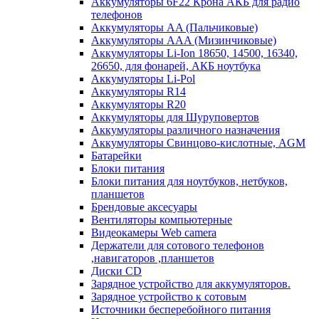
Аккумуляторы 6F22 Крона АКБ для радио
телефонов
Аккумуляторы AA (Пальчиковые)
Аккумуляторы AAA (Мизинчиковые)
Аккумуляторы Li-Ion 18650, 14500, 16340,
26650, для фонарей, АКБ ноутбука
Аккумуляторы Li-Pol
Аккумуляторы R14
Аккумуляторы R20
Аккумуляторы для Шуруповертов
Аккумуляторы различного назначения
Аккумуляторы Свинцово-кислотные, AGM
Батарейки
Блоки питания
Блоки питания для ноутбуков, нетбуков,
планшетов
Брендовые аксесуары
Вентиляторы компьютерные
Видеокамеры Web camera
Держатели для сотового телефонов
,навигаторов ,планшетов
Диски CD
Зарядное устройство для аккумуляторов.
Зарядное устройство к сотовым
Источники бесперебойного питания