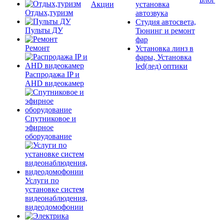
Акции
установка
Отдых,туризм
автозвука
Студия автосвета,
Пульты ДУ
Тюнинг и ремонт
фар
Ремонт
Установка линз в
фары, Установка
led(лед) оптики
Распродажа IP и
AHD видеокамер
Спутниковое и
эфирное
оборудование
Услуги по
установке систем
видеонаблюдения,
видеодомофонии