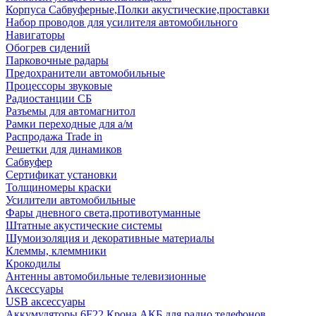
Корпуса Сабвуферные,Полки акустические,проставки
Набор проводов для усилителя автомобильного
Навигаторы
Обогрев сидений
Парковочные радары
Предохранители автомобильные
Процессоры звуковые
Радиостанции СБ
Разъемы для автомагнитол
Рамки переходные для а/м
Распродажа Trade in
Решетки для динамиков
Сабвуфер
Сертификат установки
Толщиномеры краски
Усилители автомобильные
Фары дневного света,противотуманные
Штатные акустические системы
Шумоизоляция и декоративные материалы
Клеммы, клеммники
Крокодилы
Антенны автомобильные телевизионные
Аксессуары
USB аксессуары
Аккумуляторы 6F22 Крона АКБ для радио телефонов