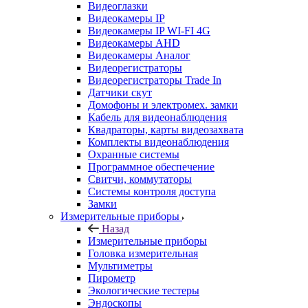
Видеоглазки
Видеокамеры IP
Видеокамеры IP WI-FI 4G
Видеокамеры AHD
Видеокамеры Аналог
Видеорегистраторы
Видеорегистраторы Trade In
Датчики скут
Домофоны и электромех. замки
Кабель для видеонаблюдения
Квадраторы, карты видеозахвата
Комплекты видеонаблюдения
Охранные системы
Программное обеспечение
Свитчи, коммутаторы
Системы контроля доступа
Замки
Измерительные приборы
Назад
Измерительные приборы
Головка измерительная
Мультиметры
Пирометр
Экологические тестеры
Эндоскопы