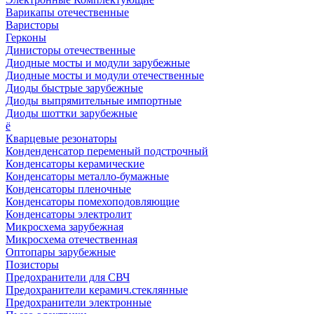
Варикапы отечественные
Варисторы
Герконы
Динисторы отечественные
Диодные мосты и модули зарубежные
Диодные мосты и модули отечественные
Диоды быстрые зарубежные
Диоды выпрямительные импортные
Диоды шоттки зарубежные
ё
Кварцевые резонаторы
Конденденсатор переменый подстрочный
Конденсаторы керамические
Конденсаторы металло-бумажные
Конденсаторы пленочные
Конденсаторы помехоподовляющие
Конденсаторы электролит
Микросхема зарубежная
Микросхема отечественная
Оптопары зарубежные
Позисторы
Предохранители для СВЧ
Предохранители керамич.стеклянные
Предохранители электронные