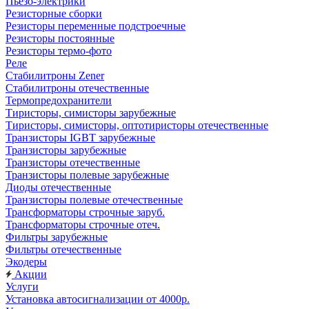
Пьезо-электрики
Резисторные сборки
Резисторы переменные подстроечные
Резисторы постоянные
Резисторы термо-фото
Реле
Стабилитроны Zener
Стабилитроны отечественные
Термопредохранители
Тиристоры, симисторы зарубежные
Тиристоры, симисторы, оптотиристоры отечественные
Транзисторы IGBT зарубежные
Транзисторы зарубежные
Транзисторы отечественные
Транзисторы полевые зарубежные
Диоды отечественные
Транзисторы полевые отечественные
Трансформаторы строчные заруб.
Трансформаторы строчные отеч.
Фильтры зарубежные
Фильтры отечественные
Экодеры
Акции
Услуги
Установка автосигнализации от 4000р.