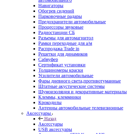
автомобильного
Навигаторы
Обогрев сидений
Парковочные радары
Предохранители автомобильные
Процессоры звуковые
Радиостанции СБ
Разъемы для автомагнитол
Рамки переходные для а/м
Распродажа Trade in
Решетки для динамиков
Сабвуфер
Сертификат установки
Толщиномеры краски
Усилители автомобильные
Фары дневного света,противотуманные
Штатные акустические системы
Шумоизоляция и декоративные материалы
Клеммы, клеммники
Крокодилы
Антенны автомобильные телевизионные
Аксессуары
Назад
Аксессуары
USB аксессуары