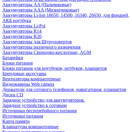
Аккумуляторы AA (Пальчиковые)
Аккумуляторы AAA (Мизинчиковые)
Аккумуляторы Li-Ion 18650, 14500, 16340, 26650, для фонарей,
АКБ ноутбука
Аккумуляторы Li-Pol
Аккумуляторы R14
Аккумуляторы R20
Аккумуляторы для Шуруповертов
Аккумуляторы различного назначения
Аккумуляторы Свинцово-кислотные, AGM
Батарейки
Блоки питания
Блоки питания для ноутбуков, нетбуков, планшетов
Брендовые аксесуары
Вентиляторы компьютерные
Видеокамеры Web camera
Держатели для сотового телефонов ,навигаторов ,планшетов
Диски CD
Зарядное устройство для аккумуляторов.
Зарядное устройство к сотовым
Источники бесперебойного питания
Источники питания
Карта памяти
Клавиатуры компьюторные
Колонки портативные караоке