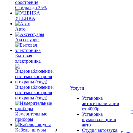
обострение
Скидки до 25%
УЦЕНКА
Авто
Аксессуары
Бытовая
электроника
Видеонаблюдение,
Услуги
системы контроля
и охраны (скуд)
Установка
автосигнализации
от 4000р.
Измерительные
Установка
приборы
шумоизоляции в
авто
Кабель, шнуры
Студия автозвука,
Блог