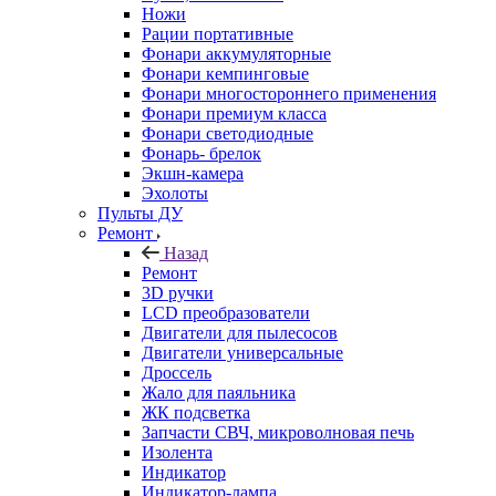
Ножи
Рации портативные
Фонари аккумуляторные
Фонари кемпинговые
Фонари многостороннего применения
Фонари премиум класса
Фонари светодиодные
Фонарь- брелок
Экшн-камера
Эхолоты
Пульты ДУ
Ремонт
Назад
Ремонт
3D ручки
LCD преобразователи
Двигатели для пылесосов
Двигатели универсальные
Дроссель
Жало для паяльника
ЖК подсветка
Запчасти СВЧ, микроволновая печь
Изолента
Индикатор
Индикатор-лампа