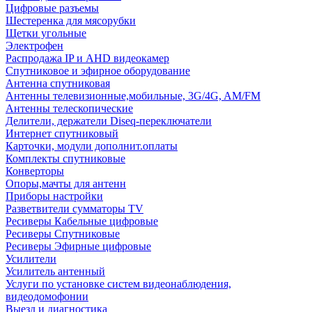
Цифровые разъемы
Шестеренка для мясорубки
Щетки угольные
Электрофен
Распродажа IP и AHD видеокамер
Спутниковое и эфирное оборудование
Антенна спутниковая
Антенны телевизионные,мобильные, 3G/4G, AM/FM
Антенны телескопические
Делители, держатели Diseq-переключатели
Интернет спутниковый
Карточки, модули дополнит.оплаты
Комплекты спутниковые
Конверторы
Опоры,мачты для антенн
Приборы настройки
Разветвители сумматоры TV
Ресиверы Кабельные цифровые
Ресиверы Спутниковые
Ресиверы Эфирные цифровые
Усилители
Усилитель антенный
Услуги по установке систем видеонаблюдения,
видеодомофонии
Выезд и диагностика