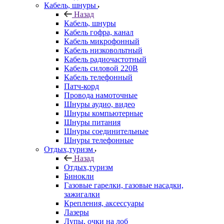
Кабель, шнуры
Назад
Кабель, шнуры
Кабель гофра, канал
Кабель микрофонный
Кабель низковольтный
Кабель радиочастотный
Кабель силовой 220В
Кабель телефонный
Патч-корд
Провода намоточные
Шнуры аудио, видео
Шнуры компьютерные
Шнуры питания
Шнуры соединительные
Шнуры телефонные
Отдых,туризм
Назад
Отдых,туризм
Бинокли
Газовые гарелки, газовые насадки,
зажигалки
Крепления, аксессуары
Лазеры
Лупы, очки на лоб