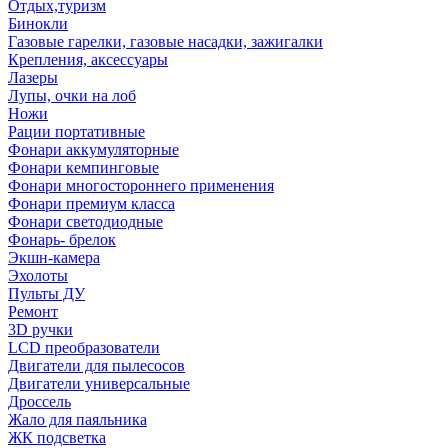
Отдых,туризм
Бинокли
Газовые гарелки, газовые насадки, зажигалки
Крепления, аксессуары
Лазеры
Лупы, очки на лоб
Ножи
Рации портативные
Фонари аккумуляторные
Фонари кемпинговые
Фонари многостороннего применения
Фонари премиум класса
Фонари светодиодные
Фонарь- брелок
Экшн-камера
Эхолоты
Пульты ДУ
Ремонт
3D ручки
LCD преобразователи
Двигатели для пылесосов
Двигатели универсальные
Дроссель
Жало для паяльника
ЖК подсветка