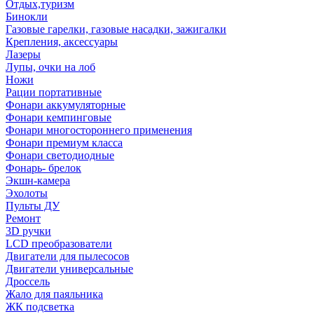
Отдых,туризм
Бинокли
Газовые гарелки, газовые насадки, зажигалки
Крепления, аксессуары
Лазеры
Лупы, очки на лоб
Ножи
Рации портативные
Фонари аккумуляторные
Фонари кемпинговые
Фонари многостороннего применения
Фонари премиум класса
Фонари светодиодные
Фонарь- брелок
Экшн-камера
Эхолоты
Пульты ДУ
Ремонт
3D ручки
LCD преобразователи
Двигатели для пылесосов
Двигатели универсальные
Дроссель
Жало для паяльника
ЖК подсветка