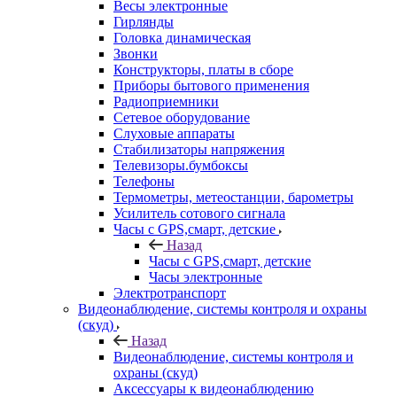
Весы электронные
Гирлянды
Головка динамическая
Звонки
Конструкторы, платы в сборе
Приборы бытового применения
Радиоприемники
Сетевое оборудование
Слуховые аппараты
Стабилизаторы напряжения
Телевизоры.бумбоксы
Телефоны
Термометры, метеостанции, барометры
Усилитель сотового сигнала
Часы с GPS,смарт, детские
Назад
Часы с GPS,смарт, детские
Часы электронные
Электротранспорт
Видеонаблюдение, системы контроля и охраны
(скуд)
Назад
Видеонаблюдение, системы контроля и
охраны (скуд)
Аксессуары к видеонаблюдению