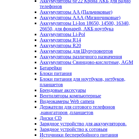
Аккумуляторы 6F22 Крона АКБ для радио
телефонов
Аккумуляторы AA (Пальчиковые)
Аккумуляторы AAA (Мизинчиковые)
Аккумуляторы Li-Ion 18650, 14500, 16340,
26650, для фонарей, АКБ ноутбука
Аккумуляторы Li-Pol
Аккумуляторы R14
Аккумуляторы R20
Аккумуляторы для Шуруповертов
Аккумуляторы различного назначения
Аккумуляторы Свинцово-кислотные, AGM
Батарейки
Блоки питания
Блоки питания для ноутбуков, нетбуков,
планшетов
Брендовые аксесуары
Вентиляторы компьютерные
Видеокамеры Web camera
Держатели для сотового телефонов
,навигаторов ,планшетов
Диски CD
Зарядное устройство для аккумуляторов.
Зарядное устройство к сотовым
Источники бесперебойного питания