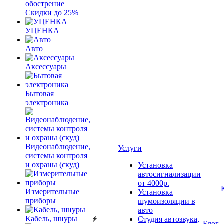
обострение
Скидки до 25%
УЦЕНКА
Авто
Аксессуары
Бытовая
электроника
Видеонаблюдение,
Услуги
системы контроля
и охраны (скуд)
Установка
автосигнализации
от 4000р.
Измерительные
Установка
приборы
шумоизоляции в
авто
Кабель, шнуры
Студия автозвука,
Блог