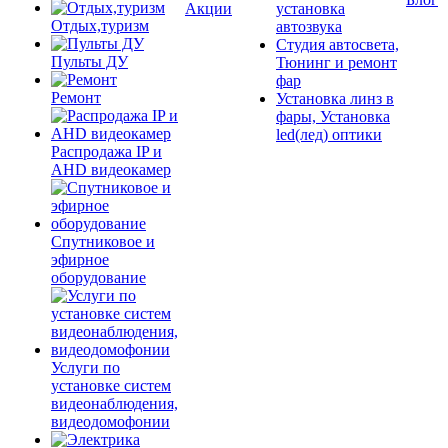
Акции
установка
Отдых,туризм
автозвука
Студия автосвета,
Пульты ДУ
Тюнинг и ремонт
фар
Ремонт
Установка линз в
фары, Установка
led(лед) оптики
Распродажа IP и
AHD видеокамер
Спутниковое и
эфирное
оборудование
Услуги по
установке систем
видеонаблюдения,
видеодомофонии