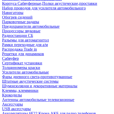
Корпуса Сабвуферные,Полки акустические,проставки
Набор проводов для усилителя автомобильного
Навигаторы
Обогрев сидений
Парковочные радары
Предохранители автомобильные
Процессоры звуковые
Радиостанции СБ
Разъемы для автомагнитол
Рамки переходные для а/м
Распродажа Trade in
Решетки для динамиков
Сабвуфер
Сертификат установки
Толщиномеры краски
Усилители автомобильные
Фары дневного света,противотуманные
Штатные акустические системы
Шумоизоляция и декоративные материалы
Клеммы, клеммники
Крокодилы
Антенны автомобильные телевизионные
Аксессуары
USB аксессуары
Аккумуляторы 6F22 Крона АКБ для радио телефонов