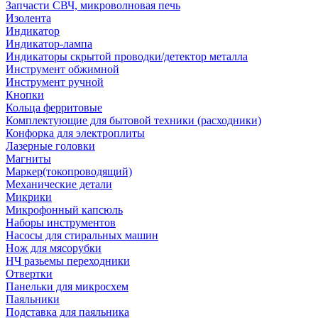
Запчасти СВЧ, микроволновая печь
Изолента
Индикатор
Индикатор-лампа
Индикаторы скрытой проводки/детектор металла
Инструмент обжимной
Инструмент ручной
Кнопки
Кольца ферритовые
Комплектующие для бытовой техники (расходники)
Конфорка для электроплиты
Лазерные головки
Магниты
Маркер(токопроводящий)
Механические детали
Микрики
Микрофонный капсюль
Наборы инструментов
Насосы для стиральных машин
Нож для мясорубки
НЧ разьемы переходники
Отвертки
Панельки для микросхем
Паяльники
Подставка для паяльника