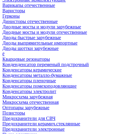
Варикапы отечественные
Варисторы
Герконы
Динисторы отечественные
Диодные мосты и модули зарубежные
Диодные мосты и модули отечественные
Диоды быстрые зарубежные
Диоды выпрямительные импортные
Диоды шоттки зарубежные
ё
Кварцевые резонаторы
Конденденсатор переменый подстрочный
Конденсаторы керамические
Конденсаторы металло-бумажные
Конденсаторы пленочные
Конденсаторы помехоподовляющие
Конденсаторы электролит
Микросхема зарубежная
Микросхема отечественная
Оптопары зарубежные
Позисторы
Предохранители для СВЧ
Предохранители керамич.стеклянные
Предохранители электронные