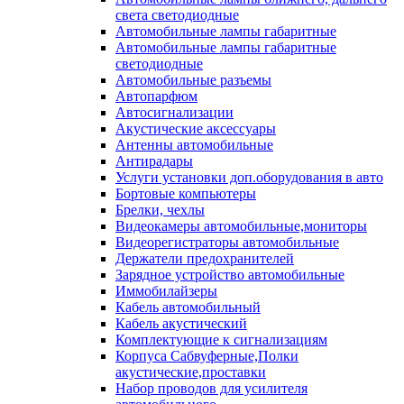
света светодиодные
Автомобильные лампы габаритные
Автомобильные лампы габаритные
светодиодные
Автомобильные разъемы
Автопарфюм
Автосигнализации
Акустические аксессуары
Антенны автомобильные
Антирадары
Услуги установки доп.оборудования в авто
Бортовые компьютеры
Брелки, чехлы
Видеокамеры автомобильные,мониторы
Видеорегистраторы автомобильные
Держатели предохранителей
Зарядное устройство автомобильные
Иммобилайзеры
Кабель автомобильный
Кабель акустический
Комплектующие к сигнализациям
Корпуса Сабвуферные,Полки
акустические,проставки
Набор проводов для усилителя