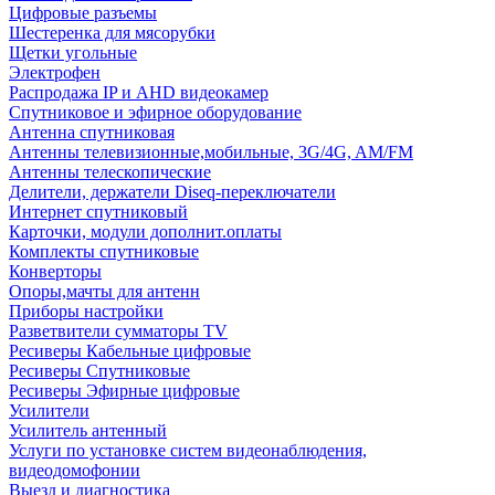
Цифровые разъемы
Шестеренка для мясорубки
Щетки угольные
Электрофен
Распродажа IP и AHD видеокамер
Спутниковое и эфирное оборудование
Антенна спутниковая
Антенны телевизионные,мобильные, 3G/4G, AM/FM
Антенны телескопические
Делители, держатели Diseq-переключатели
Интернет спутниковый
Карточки, модули дополнит.оплаты
Комплекты спутниковые
Конверторы
Опоры,мачты для антенн
Приборы настройки
Разветвители сумматоры TV
Ресиверы Кабельные цифровые
Ресиверы Спутниковые
Ресиверы Эфирные цифровые
Усилители
Усилитель антенный
Услуги по установке систем видеонаблюдения,
видеодомофонии
Выезд и диагностика