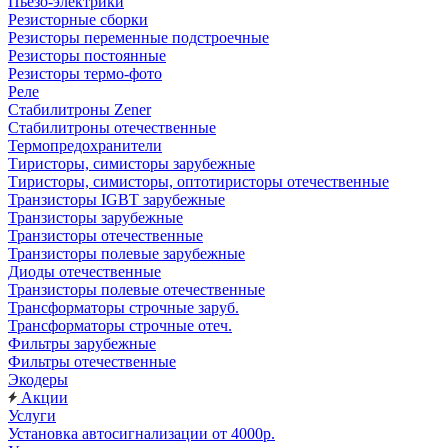
Пьезо-электрики
Резисторные сборки
Резисторы переменные подстроечные
Резисторы постоянные
Резисторы термо-фото
Реле
Стабилитроны Zener
Стабилитроны отечественные
Термопредохранители
Тиристоры, симисторы зарубежные
Тиристоры, симисторы, оптотиристоры отечественные
Транзисторы IGBT зарубежные
Транзисторы зарубежные
Транзисторы отечественные
Транзисторы полевые зарубежные
Диоды отечественные
Транзисторы полевые отечественные
Трансформаторы строчные заруб.
Трансформаторы строчные отеч.
Фильтры зарубежные
Фильтры отечественные
Экодеры
Акции
Услуги
Установка автосигнализации от 4000р.