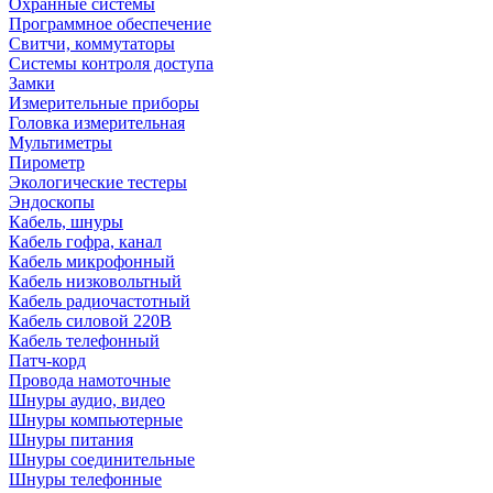
Охранные системы
Программное обеспечение
Свитчи, коммутаторы
Системы контроля доступа
Замки
Измерительные приборы
Головка измерительная
Мультиметры
Пирометр
Экологические тестеры
Эндоскопы
Кабель, шнуры
Кабель гофра, канал
Кабель микрофонный
Кабель низковольтный
Кабель радиочастотный
Кабель силовой 220В
Кабель телефонный
Патч-корд
Провода намоточные
Шнуры аудио, видео
Шнуры компьютерные
Шнуры питания
Шнуры соединительные
Шнуры телефонные