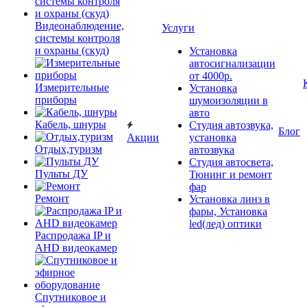
Видеонаблюдение,
Услуги
системы контроля
и охраны (скуд)
Установка
автосигнализации
от 4000р.
Измерительные
Установка
приборы
шумоизоляции в
авто
Кабель, шнуры
Студия автозвука,
Блог
Акции
установка
Отдых,туризм
автозвука
Студия автосвета,
Пульты ДУ
Тюнинг и ремонт
фар
Ремонт
Установка линз в
фары, Установка
led(лед) оптики
Распродажа IP и
AHD видеокамер
Спутниковое и