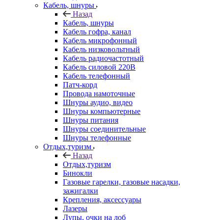
Кабель, шнуры
Назад
Кабель, шнуры
Кабель гофра, канал
Кабель микрофонный
Кабель низковольтный
Кабель радиочастотный
Кабель силовой 220В
Кабель телефонный
Патч-корд
Провода намоточные
Шнуры аудио, видео
Шнуры компьютерные
Шнуры питания
Шнуры соединительные
Шнуры телефонные
Отдых,туризм
Назад
Отдых,туризм
Бинокли
Газовые гарелки, газовые насадки,
зажигалки
Крепления, аксессуары
Лазеры
Лупы, очки на лоб