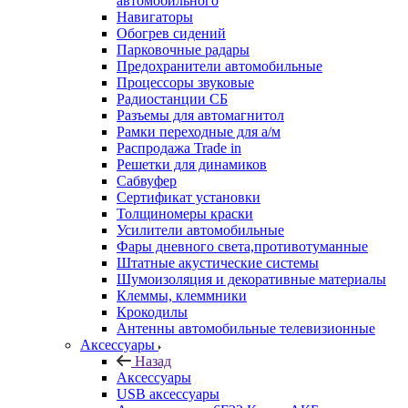
автомобильного
Навигаторы
Обогрев сидений
Парковочные радары
Предохранители автомобильные
Процессоры звуковые
Радиостанции СБ
Разъемы для автомагнитол
Рамки переходные для а/м
Распродажа Trade in
Решетки для динамиков
Сабвуфер
Сертификат установки
Толщиномеры краски
Усилители автомобильные
Фары дневного света,противотуманные
Штатные акустические системы
Шумоизоляция и декоративные материалы
Клеммы, клеммники
Крокодилы
Антенны автомобильные телевизионные
Аксессуары
Назад
Аксессуары
USB аксессуары