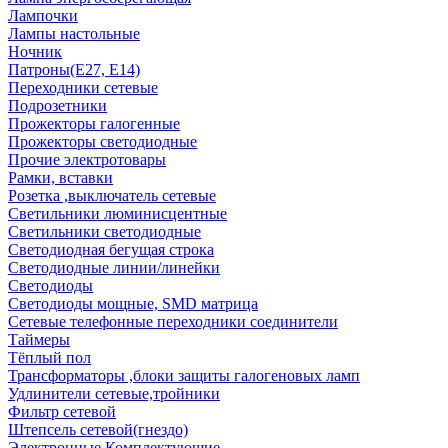
Лампочки
Лампы настольные
Ночник
Патроны(Е27, Е14)
Переходники сетевые
Подрозетники
Прожекторы галогенные
Прожекторы светодиодные
Прочие электротовары
Рамки, вставки
Розетка ,выключатель сетевые
Светильники люминисцентные
Светильники светодиодные
Светодиодная бегущая строка
Светодиодные линии/линейки
Светодиоды
Светодиоды мощные, SMD матрица
Сетевые телефонные переходники соединители
Таймеры
Тёплый пол
Трансформаторы ,блоки защиты галогеновых ламп
Удлинители сетевые,тройники
Фильтр сетевой
Штепсель сетевой(гнездо)
Электронные Комплектующие