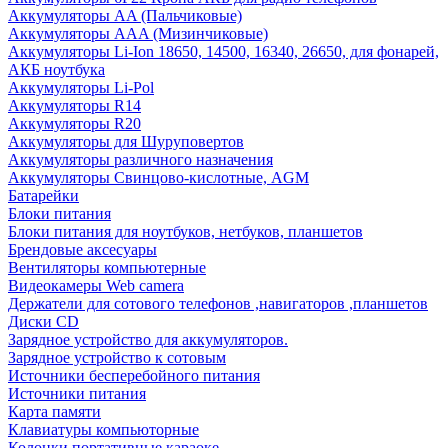
Аккумуляторы AA (Пальчиковые)
Аккумуляторы AAA (Мизинчиковые)
Аккумуляторы Li-Ion 18650, 14500, 16340, 26650, для фонарей,
АКБ ноутбука
Аккумуляторы Li-Pol
Аккумуляторы R14
Аккумуляторы R20
Аккумуляторы для Шуруповертов
Аккумуляторы различного назначения
Аккумуляторы Свинцово-кислотные, AGM
Батарейки
Блоки питания
Блоки питания для ноутбуков, нетбуков, планшетов
Брендовые аксесуары
Вентиляторы компьютерные
Видеокамеры Web camera
Держатели для сотового телефонов ,навигаторов ,планшетов
Диски CD
Зарядное устройство для аккумуляторов.
Зарядное устройство к сотовым
Источники бесперебойного питания
Источники питания
Карта памяти
Клавиатуры компьюторные
Колонки портативные караоке