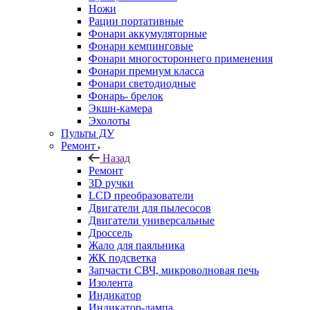
Ножи
Рации портативные
Фонари аккумуляторные
Фонари кемпинговые
Фонари многостороннего применения
Фонари премиум класса
Фонари светодиодные
Фонарь- брелок
Экшн-камера
Эхолоты
Пульты ДУ
Ремонт
Назад
Ремонт
3D ручки
LCD преобразователи
Двигатели для пылесосов
Двигатели универсальные
Дроссель
Жало для паяльника
ЖК подсветка
Запчасти СВЧ, микроволновая печь
Изолента
Индикатор
Индикатор-лампа