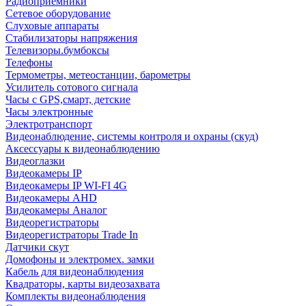
Радиоприемники
Сетевое оборудование
Слуховые аппараты
Стабилизаторы напряжения
Телевизоры.бумбоксы
Телефоны
Термометры, метеостанции, барометры
Усилитель сотового сигнала
Часы с GPS,смарт, детские
Часы электронные
Электротранспорт
Видеонаблюдение, системы контроля и охраны (скуд)
Аксессуары к видеонаблюдению
Видеоглазки
Видеокамеры IP
Видеокамеры IP WI-FI 4G
Видеокамеры AHD
Видеокамеры Аналог
Видеорегистраторы
Видеорегистраторы Trade In
Датчики скут
Домофоны и электромех. замки
Кабель для видеонаблюдения
Квадраторы, карты видеозахвата
Комплекты видеонаблюдения