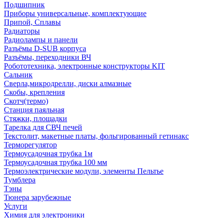
Подшипник
Приборы универсальные, комплектующие
Припой, Сплавы
Радиаторы
Радиолампы и панели
Разъёмы D-SUB корпуса
Разъёмы, переходники ВЧ
Робототехника, электронные конструкторы KIT
Сальник
Сверла,микродрелли, диски алмазные
Скобы, крепления
Скотч(термо)
Станция паяльная
Стяжки, площадки
Тарелка для СВЧ печей
Текстолит, макетные платы, фольгированный гетинакс
Терморегулятор
Термоусадочная трубка 1м
Термоусадочная трубка 100 мм
Термоэлектрические модули, элементы Пельтье
Тумблера
Тэны
Тюнера зарубежные
Услуги
Химия для электроники