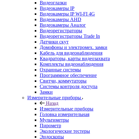
Видеоглазки
Видеокамеры IP
Видеокамеры IP WI-FI 4G
Видеокамеры AHD
Видеокамеры Аналог
Видеорегистраторы
Видеорегистраторы Trade In
Датчики скут
Домофоны и электромех. замки
Кабель для видеонаблюдения
Квадраторы, карты видеозахвата
Комплекты видеонаблюдения
Охранные системы
Программное обеспечение
Свитчи, коммутаторы
Системы контроля доступа
Замки
Измерительные приборы
Назад
Измерительные приборы
Головка измерительная
Мультиметры
Пирометр
Экологические тестеры
Эндоскопы