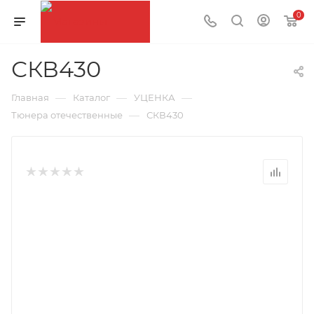
0
СКВ430
—
—
—
Главная
Каталог
УЦЕНКА
—
Тюнера отечественные
СКВ430