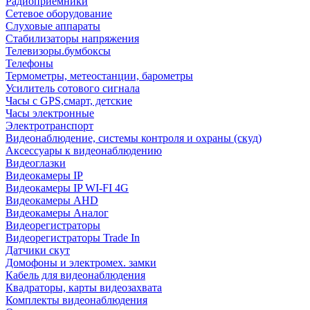
Радиоприемники
Сетевое оборудование
Слуховые аппараты
Стабилизаторы напряжения
Телевизоры.бумбоксы
Телефоны
Термометры, метеостанции, барометры
Усилитель сотового сигнала
Часы с GPS,смарт, детские
Часы электронные
Электротранспорт
Видеонаблюдение, системы контроля и охраны (скуд)
Аксессуары к видеонаблюдению
Видеоглазки
Видеокамеры IP
Видеокамеры IP WI-FI 4G
Видеокамеры AHD
Видеокамеры Аналог
Видеорегистраторы
Видеорегистраторы Trade In
Датчики скут
Домофоны и электромех. замки
Кабель для видеонаблюдения
Квадраторы, карты видеозахвата
Комплекты видеонаблюдения