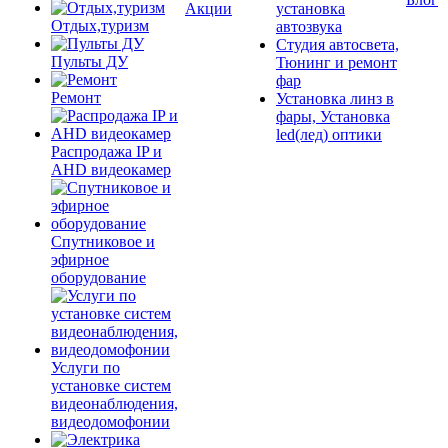
Акции
установка
Отдых,туризм
автозвука
Студия автосвета,
Пульты ДУ
Тюнинг и ремонт
фар
Ремонт
Установка линз в
фары, Установка
led(лед) оптики
Распродажа IP и
AHD видеокамер
Спутниковое и
эфирное
оборудование
Услуги по
установке систем
видеонаблюдения,
видеодомофонии