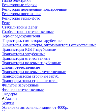
Пьезо-электрики
Резисторные сборки
Резисторы переменные подстроечные
Резисторы постоянные
Резисторы термо-фото
Реле
Стабилитроны Zener
Стабилитроны отечественные
Термопредохранители
Тиристоры, симисторы зарубежные
Тиристоры, симисторы, оптотиристоры отечественные
Транзисторы IGBT зарубежные
Транзисторы зарубежные
Транзисторы отечественные
Транзисторы полевые зарубежные
Диоды отечественные
Транзисторы полевые отечественные
Трансформаторы строчные заруб.
Трансформаторы строчные отеч.
Фильтры зарубежные
Фильтры отечественные
Экодеры
Акции
Услуги
Установка автосигнализации от 4000р.