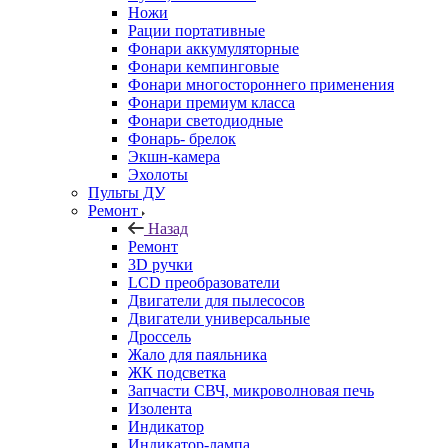
Ножи
Рации портативные
Фонари аккумуляторные
Фонари кемпинговые
Фонари многостороннего применения
Фонари премиум класса
Фонари светодиодные
Фонарь- брелок
Экшн-камера
Эхолоты
Пульты ДУ
Ремонт
Назад
Ремонт
3D ручки
LCD преобразователи
Двигатели для пылесосов
Двигатели универсальные
Дроссель
Жало для паяльника
ЖК подсветка
Запчасти СВЧ, микроволновая печь
Изолента
Индикатор
Индикатор-лампа