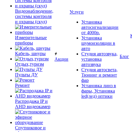
Видеонаблюдение,
Услуги
системы контроля
и охраны (скуд)
Установка
автосигнализации
от 4000р.
Измерительные
Установка
приборы
шумоизоляции в
авто
Кабель, шнуры
Студия автозвука,
Блог
Акции
установка
Отдых,туризм
автозвука
Студия автосвета,
Пульты ДУ
Тюнинг и ремонт
фар
Ремонт
Установка линз в
фары, Установка
led(лед) оптики
Распродажа IP и
AHD видеокамер
Спутниковое и