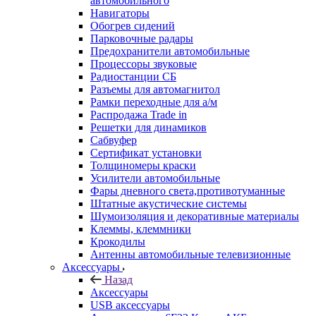
автомобильного
Навигаторы
Обогрев сидений
Парковочные радары
Предохранители автомобильные
Процессоры звуковые
Радиостанции СБ
Разъемы для автомагнитол
Рамки переходные для а/м
Распродажа Trade in
Решетки для динамиков
Сабвуфер
Сертификат установки
Толщиномеры краски
Усилители автомобильные
Фары дневного света,противотуманные
Штатные акустические системы
Шумоизоляция и декоративные материалы
Клеммы, клеммники
Крокодилы
Антенны автомобильные телевизионные
Аксессуары
Назад
Аксессуары
USB аксессуары