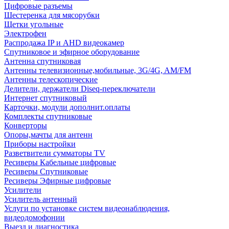
Цифровые разъемы
Шестеренка для мясорубки
Щетки угольные
Электрофен
Распродажа IP и AHD видеокамер
Спутниковое и эфирное оборудование
Антенна спутниковая
Антенны телевизионные,мобильные, 3G/4G, AM/FM
Антенны телескопические
Делители, держатели Diseq-переключатели
Интернет спутниковый
Карточки, модули дополнит.оплаты
Комплекты спутниковые
Конверторы
Опоры,мачты для антенн
Приборы настройки
Разветвители сумматоры TV
Ресиверы Кабельные цифровые
Ресиверы Спутниковые
Ресиверы Эфирные цифровые
Усилители
Усилитель антенный
Услуги по установке систем видеонаблюдения,
видеодомофонии
Выезд и диагностика