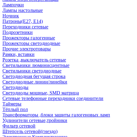
Лампочки
Лампы настольные
Ночник
Патроны(Е27, Е14)
Переходники сетевые
Подрозетники
Прожекторы галогенные
Прожекторы светодиодные
Прочие электротовары
Рамки, вставки
Розетка ,выключатель сетевые
Светильники люминисцентные
Светильники светодиодные
Светодиодная бегущая строка
Светодиодные линии/линейки
Светодиоды
Светодиоды мощные, SMD матрица
Сетевые телефонные переходники соединители
Таймеры
Тёплый пол
Трансформаторы ,блоки защиты галогеновых ламп
Удлинители сетевые,тройники
Фильтр сетевой
Штепсель сетевой(гнездо)
Электронные Комплектующие