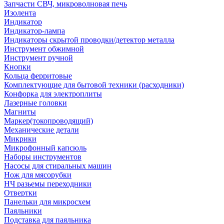
Запчасти СВЧ, микроволновая печь
Изолента
Индикатор
Индикатор-лампа
Индикаторы скрытой проводки/детектор металла
Инструмент обжимной
Инструмент ручной
Кнопки
Кольца ферритовые
Комплектующие для бытовой техники (расходники)
Конфорка для электроплиты
Лазерные головки
Магниты
Маркер(токопроводящий)
Механические детали
Микрики
Микрофонный капсюль
Наборы инструментов
Насосы для стиральных машин
Нож для мясорубки
НЧ разьемы переходники
Отвертки
Панельки для микросхем
Паяльники
Подставка для паяльника