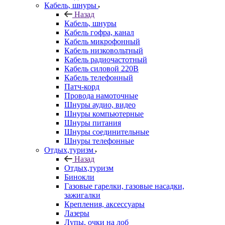
Кабель, шнуры
Назад
Кабель, шнуры
Кабель гофра, канал
Кабель микрофонный
Кабель низковольтный
Кабель радиочастотный
Кабель силовой 220В
Кабель телефонный
Патч-корд
Провода намоточные
Шнуры аудио, видео
Шнуры компьютерные
Шнуры питания
Шнуры соединительные
Шнуры телефонные
Отдых,туризм
Назад
Отдых,туризм
Бинокли
Газовые гарелки, газовые насадки,
зажигалки
Крепления, аксессуары
Лазеры
Лупы, очки на лоб