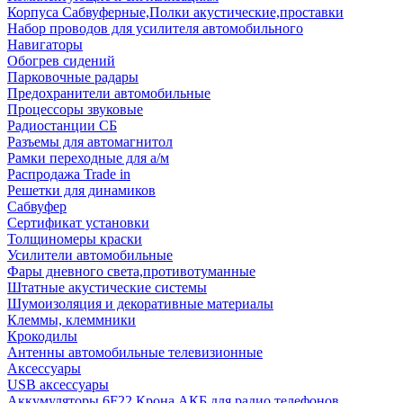
Корпуса Сабвуферные,Полки акустические,проставки
Набор проводов для усилителя автомобильного
Навигаторы
Обогрев сидений
Парковочные радары
Предохранители автомобильные
Процессоры звуковые
Радиостанции СБ
Разъемы для автомагнитол
Рамки переходные для а/м
Распродажа Trade in
Решетки для динамиков
Сабвуфер
Сертификат установки
Толщиномеры краски
Усилители автомобильные
Фары дневного света,противотуманные
Штатные акустические системы
Шумоизоляция и декоративные материалы
Клеммы, клеммники
Крокодилы
Антенны автомобильные телевизионные
Аксессуары
USB аксессуары
Аккумуляторы 6F22 Крона АКБ для радио телефонов