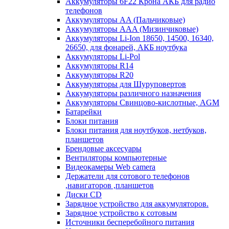
Аккумуляторы 6F22 Крона АКБ для радио
телефонов
Аккумуляторы AA (Пальчиковые)
Аккумуляторы AAA (Мизинчиковые)
Аккумуляторы Li-Ion 18650, 14500, 16340,
26650, для фонарей, АКБ ноутбука
Аккумуляторы Li-Pol
Аккумуляторы R14
Аккумуляторы R20
Аккумуляторы для Шуруповертов
Аккумуляторы различного назначения
Аккумуляторы Свинцово-кислотные, AGM
Батарейки
Блоки питания
Блоки питания для ноутбуков, нетбуков,
планшетов
Брендовые аксесуары
Вентиляторы компьютерные
Видеокамеры Web camera
Держатели для сотового телефонов
,навигаторов ,планшетов
Диски CD
Зарядное устройство для аккумуляторов.
Зарядное устройство к сотовым
Источники бесперебойного питания