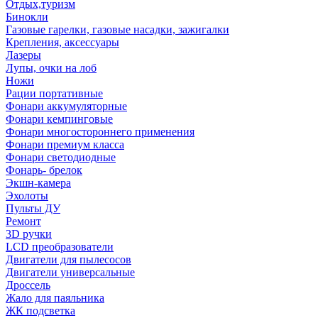
Отдых,туризм
Бинокли
Газовые гарелки, газовые насадки, зажигалки
Крепления, аксессуары
Лазеры
Лупы, очки на лоб
Ножи
Рации портативные
Фонари аккумуляторные
Фонари кемпинговые
Фонари многостороннего применения
Фонари премиум класса
Фонари светодиодные
Фонарь- брелок
Экшн-камера
Эхолоты
Пульты ДУ
Ремонт
3D ручки
LCD преобразователи
Двигатели для пылесосов
Двигатели универсальные
Дроссель
Жало для паяльника
ЖК подсветка