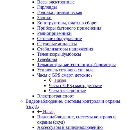
Весы электронные
Гирлянды
Головка динамическая
Звонки
Конструкторы, платы в сборе
Приборы бытового применения
Радиоприемники
Сетевое оборудование
Слуховые аппараты
Стабилизаторы напряжения
Телевизоры.бумбоксы
Телефоны
Термометры, метеостанции, барометры
Усилитель сотового сигнала
Часы с GPS,смарт, детские
Назад
Часы с GPS,смарт, детские
Часы электронные
Электротранспорт
Видеонаблюдение, системы контроля и охраны
(скуд)
Назад
Видеонаблюдение, системы контроля и
охраны (скуд)
Аксессуары к видеонаблюдению