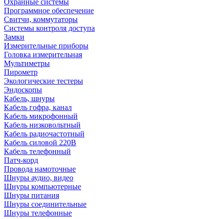
Охранные системы
Программное обеспечение
Свитчи, коммутаторы
Системы контроля доступа
Замки
Измерительные приборы
Головка измерительная
Мультиметры
Пирометр
Экологические тестеры
Эндоскопы
Кабель, шнуры
Кабель гофра, канал
Кабель микрофонный
Кабель низковольтный
Кабель радиочастотный
Кабель силовой 220В
Кабель телефонный
Патч-корд
Провода намоточные
Шнуры аудио, видео
Шнуры компьютерные
Шнуры питания
Шнуры соединительные
Шнуры телефонные