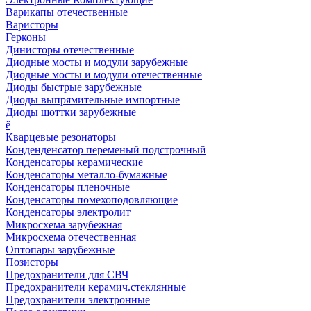
Варикапы отечественные
Варисторы
Герконы
Динисторы отечественные
Диодные мосты и модули зарубежные
Диодные мосты и модули отечественные
Диоды быстрые зарубежные
Диоды выпрямительные импортные
Диоды шоттки зарубежные
ё
Кварцевые резонаторы
Конденденсатор переменый подстрочный
Конденсаторы керамические
Конденсаторы металло-бумажные
Конденсаторы пленочные
Конденсаторы помехоподовляющие
Конденсаторы электролит
Микросхема зарубежная
Микросхема отечественная
Оптопары зарубежные
Позисторы
Предохранители для СВЧ
Предохранители керамич.стеклянные
Предохранители электронные