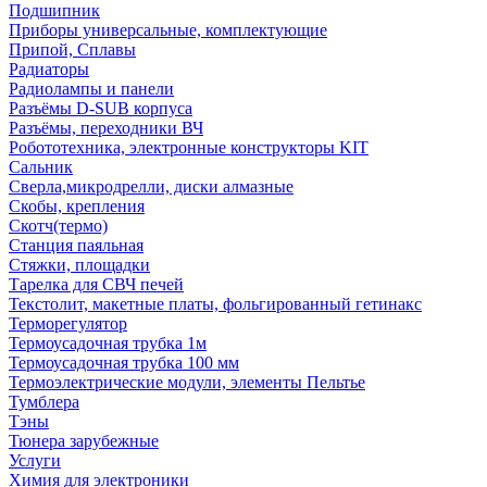
Подшипник
Приборы универсальные, комплектующие
Припой, Сплавы
Радиаторы
Радиолампы и панели
Разъёмы D-SUB корпуса
Разъёмы, переходники ВЧ
Робототехника, электронные конструкторы KIT
Сальник
Сверла,микродрелли, диски алмазные
Скобы, крепления
Скотч(термо)
Станция паяльная
Стяжки, площадки
Тарелка для СВЧ печей
Текстолит, макетные платы, фольгированный гетинакс
Терморегулятор
Термоусадочная трубка 1м
Термоусадочная трубка 100 мм
Термоэлектрические модули, элементы Пельтье
Тумблера
Тэны
Тюнера зарубежные
Услуги
Химия для электроники