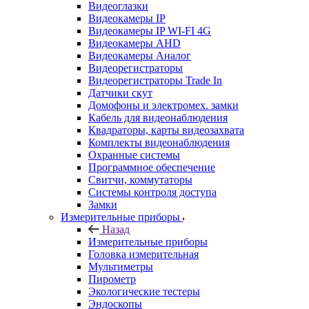
Видеоглазки
Видеокамеры IP
Видеокамеры IP WI-FI 4G
Видеокамеры AHD
Видеокамеры Аналог
Видеорегистраторы
Видеорегистраторы Trade In
Датчики скут
Домофоны и электромех. замки
Кабель для видеонаблюдения
Квадраторы, карты видеозахвата
Комплекты видеонаблюдения
Охранные системы
Программное обеспечение
Свитчи, коммутаторы
Системы контроля доступа
Замки
Измерительные приборы
Назад
Измерительные приборы
Головка измерительная
Мультиметры
Пирометр
Экологические тестеры
Эндоскопы