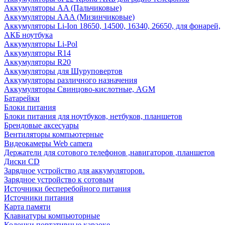
Аккумуляторы AA (Пальчиковые)
Аккумуляторы AAA (Мизинчиковые)
Аккумуляторы Li-Ion 18650, 14500, 16340, 26650, для фонарей,
АКБ ноутбука
Аккумуляторы Li-Pol
Аккумуляторы R14
Аккумуляторы R20
Аккумуляторы для Шуруповертов
Аккумуляторы различного назначения
Аккумуляторы Свинцово-кислотные, AGM
Батарейки
Блоки питания
Блоки питания для ноутбуков, нетбуков, планшетов
Брендовые аксесуары
Вентиляторы компьютерные
Видеокамеры Web camera
Держатели для сотового телефонов ,навигаторов ,планшетов
Диски CD
Зарядное устройство для аккумуляторов.
Зарядное устройство к сотовым
Источники бесперебойного питания
Источники питания
Карта памяти
Клавиатуры компьюторные
Колонки портативные караоке