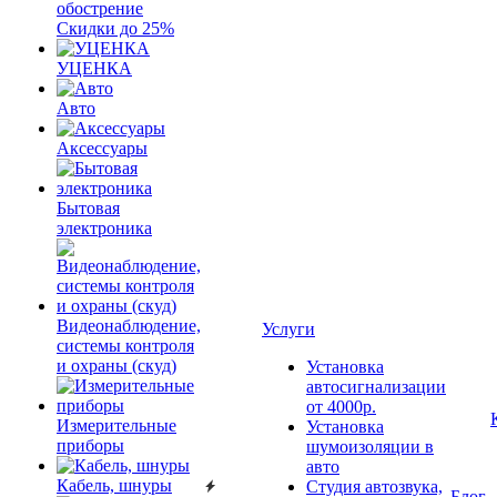
обострение
Скидки до 25%
УЦЕНКА
Авто
Аксессуары
Бытовая
электроника
Видеонаблюдение,
Услуги
системы контроля
и охраны (скуд)
Установка
автосигнализации
от 4000р.
Измерительные
Установка
приборы
шумоизоляции в
авто
Кабель, шнуры
Студия автозвука,
Блог