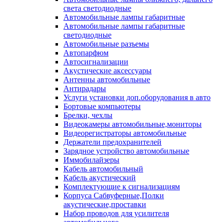
света светодиодные
Автомобильные лампы габаритные
Автомобильные лампы габаритные
светодиодные
Автомобильные разъемы
Автопарфюм
Автосигнализации
Акустические аксессуары
Антенны автомобильные
Антирадары
Услуги установки доп.оборудования в авто
Бортовые компьютеры
Брелки, чехлы
Видеокамеры автомобильные,мониторы
Видеорегистраторы автомобильные
Держатели предохранителей
Зарядное устройство автомобильные
Иммобилайзеры
Кабель автомобильный
Кабель акустический
Комплектующие к сигнализациям
Корпуса Сабвуферные,Полки
акустические,проставки
Набор проводов для усилителя