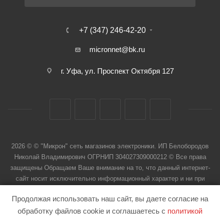
+7 (347) 246-42-20
micronnet@bk.ru
г. Уфа, ул. Проспект Октября 127
2026 © © "Микрон" сеть магазинов электроники. ИП Белобородов
Николай Владимирович ОГРНИП 304027309000212 © Все права
защищены Обращаем Ваше внимание на то, что данный интернет-
сайт носит исключительно информационный характер и ни при
каких условиях не является публичной офертой
Продолжая использовать наш сайт, вы даете согласие на
обработку файлов cookie и соглашаетесь с
политикой