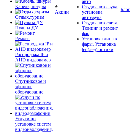
авто
Кабель, шнуры
Студия автозвука,
Блог
Акции
установка
Отдых,туризм
автозвука
Студия автосвета,
Пульты ДУ
Тюнинг и ремонт
фар
Ремонт
Установка линз в
фары, Установка
led(лед) оптики
Распродажа IP и
AHD видеокамер
Спутниковое и
эфирное
оборудование
Услуги по
установке систем
видеонаблюдения,