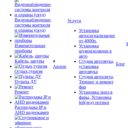
Видеонаблюдение,
Услуги
системы контроля
и охраны (скуд)
Установка
автосигнализации
от 4000р.
Измерительные
Установка
приборы
шумоизоляции в
авто
Кабель, шнуры
Студия автозвука,
Блог
Акции
установка
Отдых,туризм
автозвука
Студия автосвета,
Пульты ДУ
Тюнинг и ремонт
фар
Ремонт
Установка линз в
фары, Установка
led(лед) оптики
Распродажа IP и
AHD видеокамер