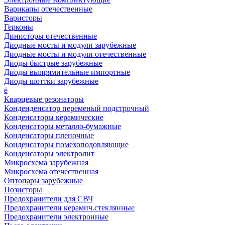
Варикапы отечественные
Варисторы
Герконы
Динисторы отечественные
Диодные мосты и модули зарубежные
Диодные мосты и модули отечественные
Диоды быстрые зарубежные
Диоды выпрямительные импортные
Диоды шоттки зарубежные
ё
Кварцевые резонаторы
Конденденсатор переменый подстрочный
Конденсаторы керамические
Конденсаторы металло-бумажные
Конденсаторы пленочные
Конденсаторы помехоподовляющие
Конденсаторы электролит
Микросхема зарубежная
Микросхема отечественная
Оптопары зарубежные
Позисторы
Предохранители для СВЧ
Предохранители керамич.стеклянные
Предохранители электронные