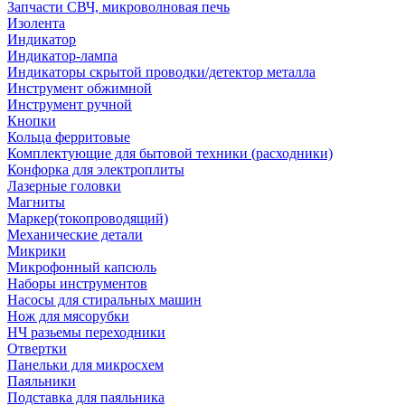
Запчасти СВЧ, микроволновая печь
Изолента
Индикатор
Индикатор-лампа
Индикаторы скрытой проводки/детектор металла
Инструмент обжимной
Инструмент ручной
Кнопки
Кольца ферритовые
Комплектующие для бытовой техники (расходники)
Конфорка для электроплиты
Лазерные головки
Магниты
Маркер(токопроводящий)
Механические детали
Микрики
Микрофонный капсюль
Наборы инструментов
Насосы для стиральных машин
Нож для мясорубки
НЧ разьемы переходники
Отвертки
Панельки для микросхем
Паяльники
Подставка для паяльника