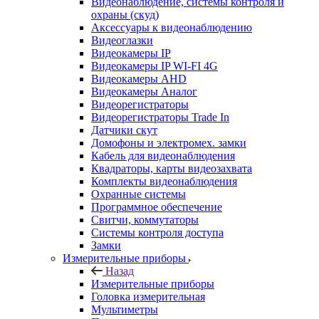
Видеонаблюдение, системы контроля и
охраны (скуд)
Аксессуары к видеонаблюдению
Видеоглазки
Видеокамеры IP
Видеокамеры IP WI-FI 4G
Видеокамеры AHD
Видеокамеры Аналог
Видеорегистраторы
Видеорегистраторы Trade In
Датчики скут
Домофоны и электромех. замки
Кабель для видеонаблюдения
Квадраторы, карты видеозахвата
Комплекты видеонаблюдения
Охранные системы
Программное обеспечение
Свитчи, коммутаторы
Системы контроля доступа
Замки
Измерительные приборы
Назад
Измерительные приборы
Головка измерительная
Мультиметры