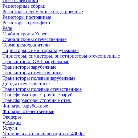
Пьезо-электрики
Резисторные сборки
Резисторы переменные подстроечные
Резисторы постоянные
Резисторы термо-фото
Реле
Стабилитроны Zener
Стабилитроны отечественные
Термопредохранители
Тиристоры, симисторы зарубежные
Тиристоры, симисторы, оптотиристоры отечественные
Транзисторы IGBT зарубежные
Транзисторы зарубежные
Транзисторы отечественные
Транзисторы полевые зарубежные
Диоды отечественные
Транзисторы полевые отечественные
Трансформаторы строчные заруб.
Трансформаторы строчные отеч.
Фильтры зарубежные
Фильтры отечественные
Экодеры
Акции
Услуги
Установка автосигнализации от 4000р.