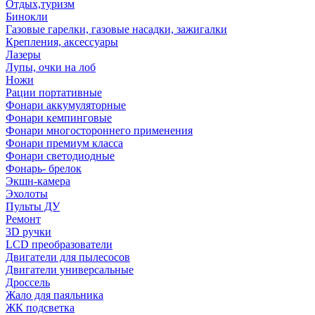
Отдых,туризм
Бинокли
Газовые гарелки, газовые насадки, зажигалки
Крепления, аксессуары
Лазеры
Лупы, очки на лоб
Ножи
Рации портативные
Фонари аккумуляторные
Фонари кемпинговые
Фонари многостороннего применения
Фонари премиум класса
Фонари светодиодные
Фонарь- брелок
Экшн-камера
Эхолоты
Пульты ДУ
Ремонт
3D ручки
LCD преобразователи
Двигатели для пылесосов
Двигатели универсальные
Дроссель
Жало для паяльника
ЖК подсветка