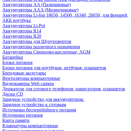
Аккумуляторы AA (Пальчиковые)
Аккумуляторы AAA (Мизинчиковые)
Аккумуляторы Li-Ion 18650, 14500, 16340, 26650, для фонарей,
АКБ ноутбука
Аккумуляторы Li-Pol
Аккумуляторы R14
Аккумуляторы R20
Аккумуляторы для Шуруповертов
Аккумуляторы различного назначения
Аккумуляторы Свинцово-кислотные, AGM
Батарейки
Блоки питания
Блоки питания для ноутбуков, нетбуков, планшетов
Брендовые аксесуары
Вентиляторы компьютерные
Видеокамеры Web camera
Держатели для сотового телефонов ,навигаторов ,планшетов
Диски CD
Зарядное устройство для аккумуляторов.
Зарядное устройство к сотовым
Источники бесперебойного питания
Источники питания
Карта памяти
Клавиатуры компьюторные
Колонки портативные караоке