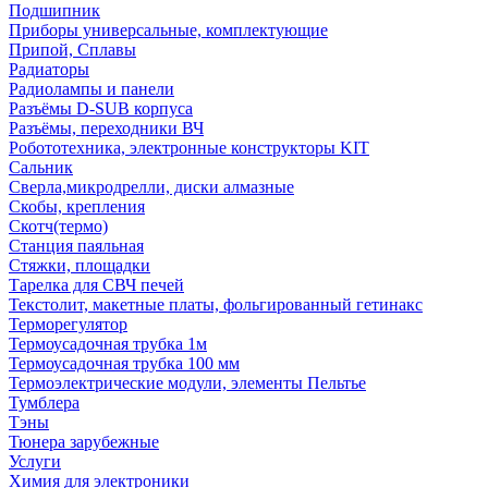
Подшипник
Приборы универсальные, комплектующие
Припой, Сплавы
Радиаторы
Радиолампы и панели
Разъёмы D-SUB корпуса
Разъёмы, переходники ВЧ
Робототехника, электронные конструкторы KIT
Сальник
Сверла,микродрелли, диски алмазные
Скобы, крепления
Скотч(термо)
Станция паяльная
Стяжки, площадки
Тарелка для СВЧ печей
Текстолит, макетные платы, фольгированный гетинакс
Терморегулятор
Термоусадочная трубка 1м
Термоусадочная трубка 100 мм
Термоэлектрические модули, элементы Пельтье
Тумблера
Тэны
Тюнера зарубежные
Услуги
Химия для электроники