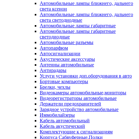
Автомобильные лампы ближнего, дальнего
света ксенон
Автомобильные лампы ближнего, дальнего
света светодиодные
Автомобильные лампы габаритные
Автомобильные лампы габаритные
светодиодные
Автомобильные разъемы
Автопарфюм
Автосигнализации
Акустические аксессуары
Антенны автомобильные
Антирадары
Услуги установки доп.оборудования в авто
Бортовые компьютеры
Брелки, чехлы
Видеокамеры автомобильные,мониторы
Видеорегистраторы автомобильные
Держатели предохранителей
Зарядное устройство автомобильные
Иммобилайзеры
Кабель автомобильный
Кабель акустический
Комплектующие к сигнализациям
Корпуса Сабвуферные,Полки