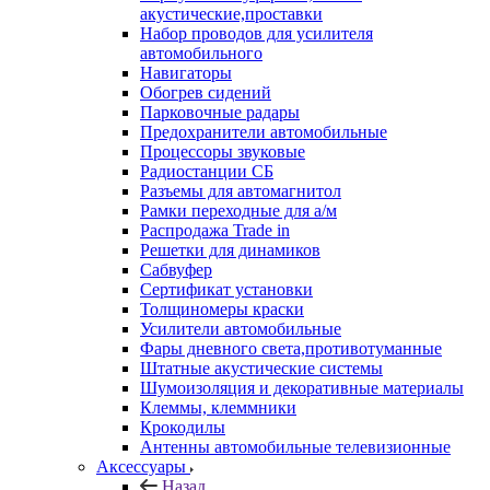
акустические,проставки
Набор проводов для усилителя
автомобильного
Навигаторы
Обогрев сидений
Парковочные радары
Предохранители автомобильные
Процессоры звуковые
Радиостанции СБ
Разъемы для автомагнитол
Рамки переходные для а/м
Распродажа Trade in
Решетки для динамиков
Сабвуфер
Сертификат установки
Толщиномеры краски
Усилители автомобильные
Фары дневного света,противотуманные
Штатные акустические системы
Шумоизоляция и декоративные материалы
Клеммы, клеммники
Крокодилы
Антенны автомобильные телевизионные
Аксессуары
Назад