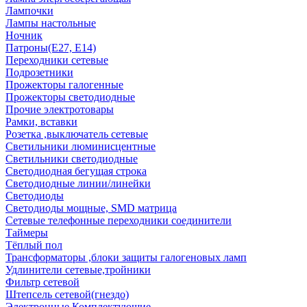
Лампочки
Лампы настольные
Ночник
Патроны(Е27, Е14)
Переходники сетевые
Подрозетники
Прожекторы галогенные
Прожекторы светодиодные
Прочие электротовары
Рамки, вставки
Розетка ,выключатель сетевые
Светильники люминисцентные
Светильники светодиодные
Светодиодная бегущая строка
Светодиодные линии/линейки
Светодиоды
Светодиоды мощные, SMD матрица
Сетевые телефонные переходники соединители
Таймеры
Тёплый пол
Трансформаторы ,блоки защиты галогеновых ламп
Удлинители сетевые,тройники
Фильтр сетевой
Штепсель сетевой(гнездо)
Электронные Комплектующие