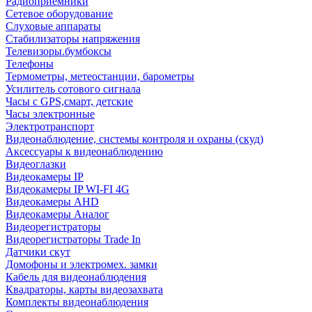
Радиоприемники
Сетевое оборудование
Слуховые аппараты
Стабилизаторы напряжения
Телевизоры.бумбоксы
Телефоны
Термометры, метеостанции, барометры
Усилитель сотового сигнала
Часы с GPS,смарт, детские
Часы электронные
Электротранспорт
Видеонаблюдение, системы контроля и охраны (скуд)
Аксессуары к видеонаблюдению
Видеоглазки
Видеокамеры IP
Видеокамеры IP WI-FI 4G
Видеокамеры AHD
Видеокамеры Аналог
Видеорегистраторы
Видеорегистраторы Trade In
Датчики скут
Домофоны и электромех. замки
Кабель для видеонаблюдения
Квадраторы, карты видеозахвата
Комплекты видеонаблюдения