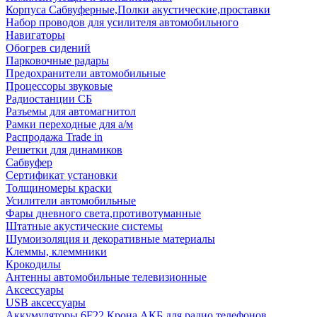
Корпуса Сабвуферные,Полки акустические,проставки
Набор проводов для усилителя автомобильного
Навигаторы
Обогрев сидений
Парковочные радары
Предохранители автомобильные
Процессоры звуковые
Радиостанции СБ
Разъемы для автомагнитол
Рамки переходные для а/м
Распродажа Trade in
Решетки для динамиков
Сабвуфер
Сертификат установки
Толщиномеры краски
Усилители автомобильные
Фары дневного света,противотуманные
Штатные акустические системы
Шумоизоляция и декоративные материалы
Клеммы, клеммники
Крокодилы
Антенны автомобильные телевизионные
Аксессуары
USB аксессуары
Аккумуляторы 6F22 Крона АКБ для радио телефонов