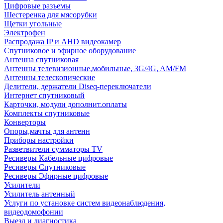
Цифровые разъемы
Шестеренка для мясорубки
Щетки угольные
Электрофен
Распродажа IP и AHD видеокамер
Спутниковое и эфирное оборудование
Антенна спутниковая
Антенны телевизионные,мобильные, 3G/4G, AM/FM
Антенны телескопические
Делители, держатели Diseq-переключатели
Интернет спутниковый
Карточки, модули дополнит.оплаты
Комплекты спутниковые
Конверторы
Опоры,мачты для антенн
Приборы настройки
Разветвители сумматоры TV
Ресиверы Кабельные цифровые
Ресиверы Спутниковые
Ресиверы Эфирные цифровые
Усилители
Усилитель антенный
Услуги по установке систем видеонаблюдения,
видеодомофонии
Выезд и диагностика