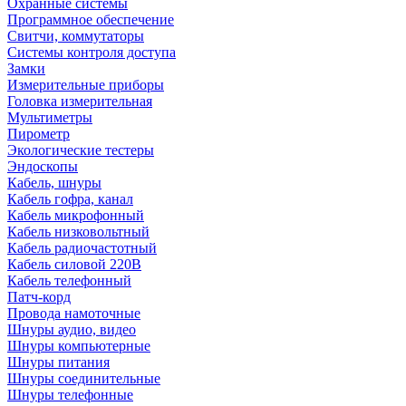
Охранные системы
Программное обеспечение
Свитчи, коммутаторы
Системы контроля доступа
Замки
Измерительные приборы
Головка измерительная
Мультиметры
Пирометр
Экологические тестеры
Эндоскопы
Кабель, шнуры
Кабель гофра, канал
Кабель микрофонный
Кабель низковольтный
Кабель радиочастотный
Кабель силовой 220В
Кабель телефонный
Патч-корд
Провода намоточные
Шнуры аудио, видео
Шнуры компьютерные
Шнуры питания
Шнуры соединительные
Шнуры телефонные