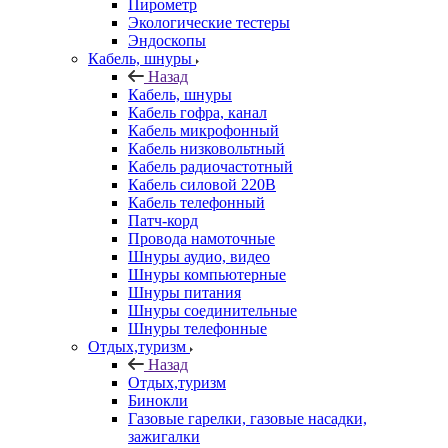
Пирометр
Экологические тестеры
Эндоскопы
Кабель, шнуры
Назад
Кабель, шнуры
Кабель гофра, канал
Кабель микрофонный
Кабель низковольтный
Кабель радиочастотный
Кабель силовой 220В
Кабель телефонный
Патч-корд
Провода намоточные
Шнуры аудио, видео
Шнуры компьютерные
Шнуры питания
Шнуры соединительные
Шнуры телефонные
Отдых,туризм
Назад
Отдых,туризм
Бинокли
Газовые гарелки, газовые насадки,
зажигалки