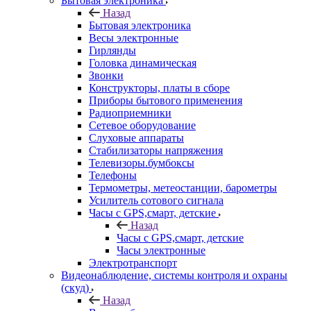
Бытовая электроника
Назад
Бытовая электроника
Весы электронные
Гирлянды
Головка динамическая
Звонки
Конструкторы, платы в сборе
Приборы бытового применения
Радиоприемники
Сетевое оборудование
Слуховые аппараты
Стабилизаторы напряжения
Телевизоры.бумбоксы
Телефоны
Термометры, метеостанции, барометры
Усилитель сотового сигнала
Часы с GPS,смарт, детские
Назад
Часы с GPS,смарт, детские
Часы электронные
Электротранспорт
Видеонаблюдение, системы контроля и охраны
(скуд)
Назад